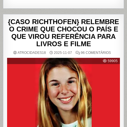
{CASO RICHTHOFEN} RELEMBRE
O CRIME QUE CHOCOU O PAÍS E
QUE VIROU REFERÊNCIA PARA
LIVROS E FILME
EM
ATROCIDADES18
2025-11-07
96 COMENTÁRIOS
{CASO
RICHTHO
59905
RELEMB
O
CRIME
QUE
CHOCOU
O
PAÍS
E
QUE
VIROU
REFERÊN
PARA
LIVROS
E
FILME