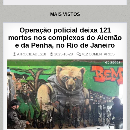
MAIS VISTOS
Operação policial deixa 121
mortos nos complexos do Alemão
e da Penha, no Rio de Janeiro
EM
ATROCIDADES18
2025-10-28
412 COMENTÁRIOS
OPERAÇ
POLICIAL
89693
DEIXA
121
MORTOS
NOS
COMPLE
DO
ALEMÃO
E
DA
PENHA,
NO
RIO
DE
JANEIRO