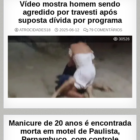
Vídeo mostra homem sendo
agredido por travesti após
suposta dívida por programa
EM
ATROCIDADES18
2025-06-12
79 COMENTÁRIOS
VÍDEO
MOSTRA
30526
HOMEM
SENDO
AGREDID
POR
TRAVESTI
APÓS
SUPOSTA
DÍVIDA
POR
PROGRA
Manicure de 20 anos é encontrada
morta em motel de Paulista,
Pernambuco, com controle