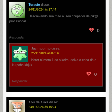
Toracio
disse:
24/11/2024 às 17:44
Descrevendo sua mãe ai seu chupador de pik@
profissional…
0
Responder
Jacintopinto
disse:
25/11/2024 às 07:56
Hater número 1 do sikeira, deixa o caba dá o
ku poha kkjkk
0
Responder
Xou da Xuxa
disse:
24/11/2024 às 15:24