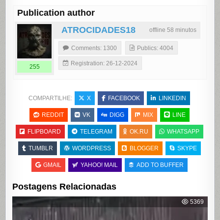
Publication author
ATROCIDADES18
offline 58 minutos
Comments: 1300
Publics: 4004
Registration: 26-12-2024
255
COMPARTILHE:
X
FACEBOOK
LINKEDIN
REDDIT
VK
DIGG
MIX
LINE
FLIPBOARD
TELEGRAM
OK.RU
WHATSAPP
TUMBLR
WORDPRESS
BLOGGER
SKYPE
GMAIL
YAHOO! MAIL
ADD TO BUFFER
Postagens Relacionadas
5369