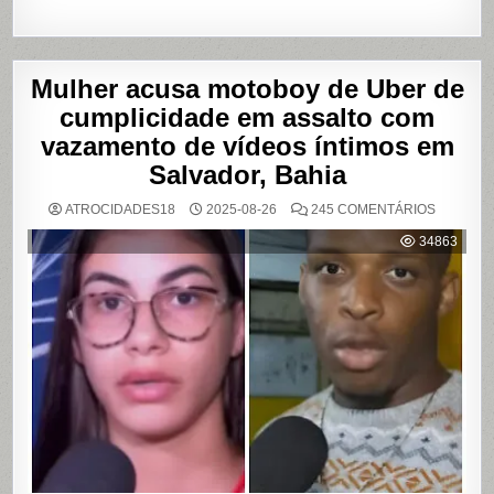
Mulher acusa motoboy de Uber de
cumplicidade em assalto com
vazamento de vídeos íntimos em
Salvador, Bahia
EM
ATROCIDADES18
2025-08-26
245 COMENTÁRIOS
MULHER
ACUSA
34863
MOTOBO
DE
UBER
DE
CUMPLIC
EM
ASSALTO
COM
VAZAME
DE
VÍDEOS
ÍNTIMOS
EM
SALVADO
BAHIA