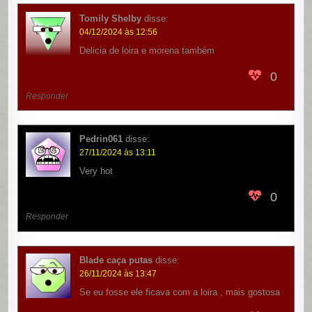
Tomily Shelby
disse:
04/12/2024 às 12:56
Delicia de loira e morena também
0
Responder
Pedrin061
disse:
27/11/2024 às 13:11
Very hot
0
Responder
Blade caça putas
disse:
26/11/2024 às 13:47
Se eu fosse ele ficava com a loira , mais gostosa