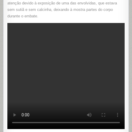
ACALORA
atenção devido à exposição de uma das envolvidas, que estava
POR
sem sutiã e sem calcinha, deixando à mostra partes do corpo
“EL
AMOR
durante o embate.
DE
UN
HOMBRE”