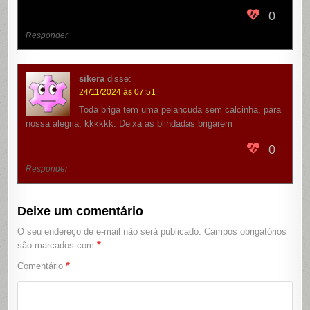
0
Responder
sikera
disse:
24/11/2024 às 07:51
Toda briga tem uma pelancuda sem calcinha, para
nossa alegria, kkkkkk. Deixa as blindadas brigarem
0
Responder
Deixe um comentário
O seu endereço de e-mail não será publicado.
Campos obrigatórios
*
são marcados com
*
Comentário