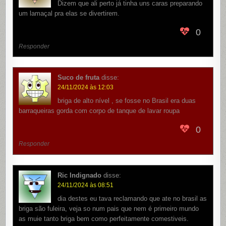
Dizem que ali perto já tinha uns caras preparando
um lamaçal pra elas se divertirem.
0
Responder
Suco de fruta
disse:
24/11/2024 às 12:03
briga de alto nível , se fosse no Brasil era duas
barraqueiras gorda com corpo de tanque de lavar roupa
0
Responder
Ric Indignado
disse:
24/11/2024 às 08:51
dia destes eu tava reclamando que ate no brasil as
briga são fuleira, veja so num pais que nem é primeiro mundo
as muie tanto briga bem como perfeitamente comestiveis.