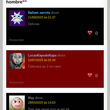
hombre”
”
Ballam sarrola
disse:
21/09/2025 às 21:37
Delícias
0
Responder
LucasKapudoKapa
disse:
10/07/2025 às 02:34
Colocava as 2 no carro
0
Responder
May
disse:
29/03/2025 às 14:03
Tem que raspa isso aí em kk