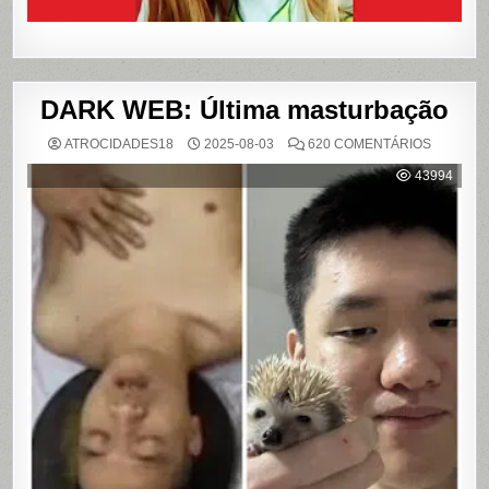
DARK WEB: Última masturbação
EM
ATROCIDADES18
2025-08-03
620 COMENTÁRIOS
DARK
WEB:
43994
ÚLTIMA
MASTUR