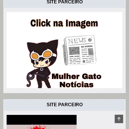
SITE PARCEIRO
SITE PARCEIRO
SCR
TO
TOP