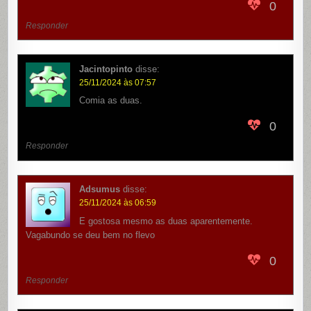
0
Responder
Jacintopinto
disse:
25/11/2024 às 07:57
Comia as duas.
0
Responder
Adsumus
disse:
25/11/2024 às 06:59
E gostosa mesmo as duas aparentemente.
Vagabundo se deu bem no flevo
0
Responder