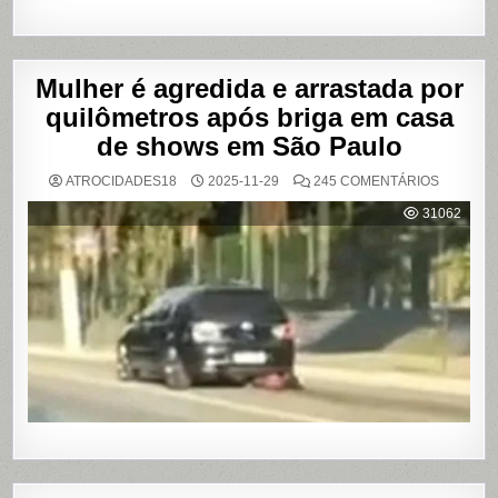
Mulher é agredida e arrastada por
quilômetros após briga em casa
de shows em São Paulo
EM
ATROCIDADES18
2025-11-29
245 COMENTÁRIOS
MULHER
É
31062
AGREDI
E
ARRAST
POR
QUILÔM
APÓS
BRIGA
EM
CASA
DE
SHOWS
EM
SÃO
PAULO