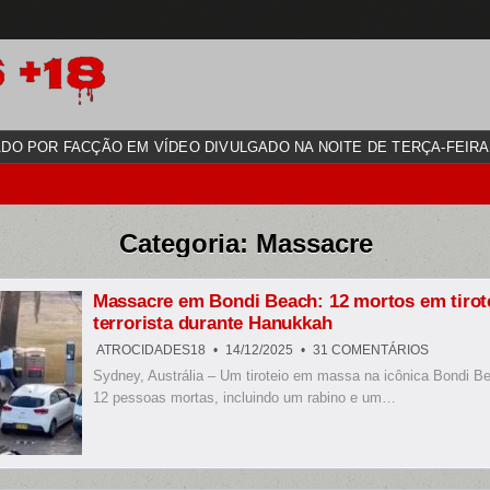
DO POR FACÇÃO EM VÍDEO DIVULGADO NA NOITE DE TERÇA-FEIRA (
Categoria:
Massacre
Massacre em Bondi Beach: 12 mortos em tirot
terrorista durante Hanukkah
EM
ATROCIDADES18
14/12/2025
31 COMENTÁRIOS
MASSAC
Sydney, Austrália – Um tiroteio em massa na icônica Bondi B
EM
BONDI
12 pessoas mortas, incluindo um rabino e um…
BEACH:
12
MORTOS
EM
TIROTEIO
TERRORI
DURANT