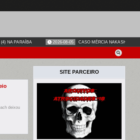
4) NA PARAÍBA
2026-08-05
CASO MÉRCIA NAKASHIMA: O
SITE PARCEIRO
eio
RE
each deixou
STA
E