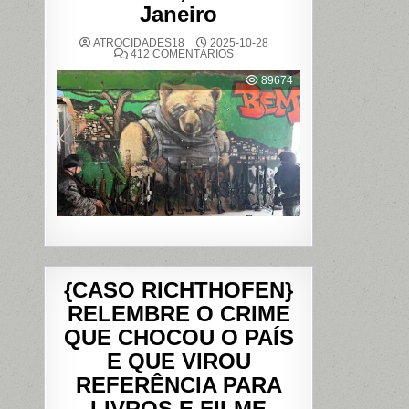
Janeiro
ATROCIDADES18
2025-10-28
EM
412 COMENTÁRIOS
OPERAÇÃO
POLICIAL
89674
DEIXA
121
MORTOS
NOS
COMPLEXOS
DO
ALEMÃO
E
DA
PENHA,
NO
RIO
DE
JANEIRO
{CASO RICHTHOFEN}
RELEMBRE O CRIME
QUE CHOCOU O PAÍS
E QUE VIROU
REFERÊNCIA PARA
LIVROS E FILME