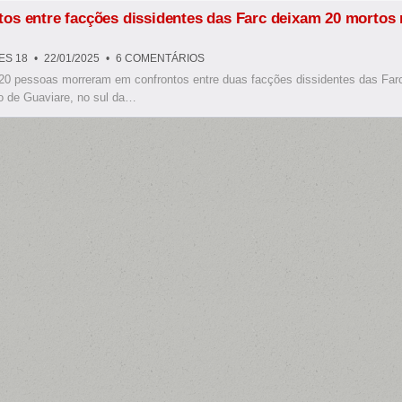
HANUKK
os entre facções dissidentes das Farc deixam 20 mortos 
EM
ES 18
22/01/2025
6 COMENTÁRIOS
CONFRONTOS
0 pessoas morreram em confrontos entre duas facções dissidentes das Far
ENTRE
FACÇÕES
o de Guaviare, no sul da…
DISSIDENTES
DAS
FARC
DEIXAM
20
MORTOS
NA
COLÔMBIA