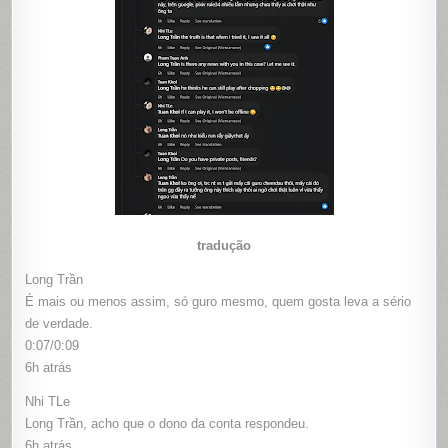
tradução
Long Trần
É mais ou menos assim, só guro mesmo, quem gosta leva a sério
de verdade.
0:07/0:09
6h atrás
Nhi TLe
Long Trần, acho que o dono da conta respondeu.
6h atrás