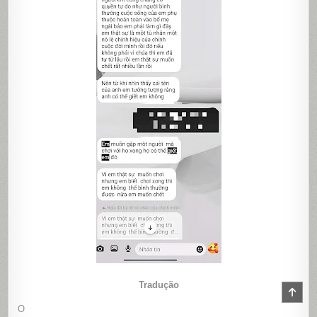
Tradução
SCR
TO
O
TOP