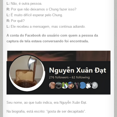
L:
Não, é outra pessoa.
R:
Por que não deixamos o Chung fazer isso?
L:
É muito difícil esperar pelo Chung.
R:
Por quê?
L:
Ele recebeu a mensagem, mas continua adiando.
A conta do Facebook do usuário com quem a pessoa da
captura de tela estava conversando foi encontrada.
Seu nome, ao que tudo indica, era Nguyễn Xuân Đạt.
Na biografia, está escrito: “gosta de ser decapitado”.