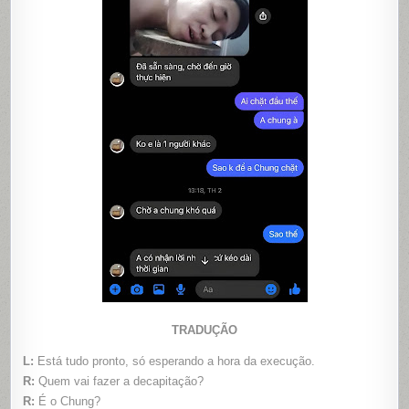
TRADUÇÃO
L:
Está tudo pronto, só esperando a hora da execução.
R:
Quem vai fazer a decapitação?
R:
É o Chung?