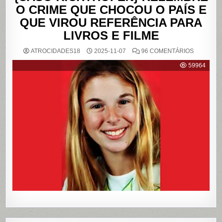
O CRIME QUE CHOCOU O PAÍS E
QUE VIROU REFERÊNCIA PARA
LIVROS E FILME
EM
ATROCIDADES18
2025-11-07
96 COMENTÁRIOS
{CASO
RICHTHO
59964
RELEMB
O
CRIME
QUE
CHOCOU
O
PAÍS
E
QUE
VIROU
REFERÊN
PARA
LIVROS
E
FILME