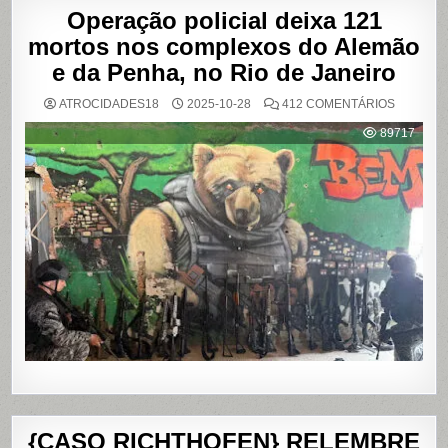
Operação policial deixa 121
mortos nos complexos do Alemão
e da Penha, no Rio de Janeiro
EM
ATROCIDADES18
2025-10-28
412 COMENTÁRIOS
OPERAÇ
POLICIAL
89717
DEIXA
121
MORTOS
NOS
COMPLE
DO
ALEMÃO
E
DA
PENHA,
NO
RIO
DE
JANEIRO
{CASO RICHTHOFEN} RELEMBRE