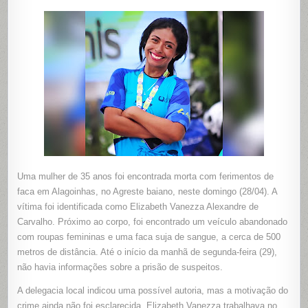
MORTA
E
COM
FERIMEN
CAUSAD
POR
ARMA
BRANCA
EM
ALAGOIN
Uma mulher de 35 anos foi encontrada morta com ferimentos de
faca em Alagoinhas, no Agreste baiano, neste domingo (28/04). A
vítima foi identificada como Elizabeth Vanezza Alexandre de
Carvalho. Próximo ao corpo, foi encontrado um veículo abandonado
com roupas femininas e uma faca suja de sangue, a cerca de 500
metros de distância. Até o início da manhã de segunda-feira (29),
não havia informações sobre a prisão de suspeitos.
A delegacia local indicou uma possível autoria, mas a motivação do
crime ainda não foi esclarecida. Elizabeth Vanezza trabalhava no