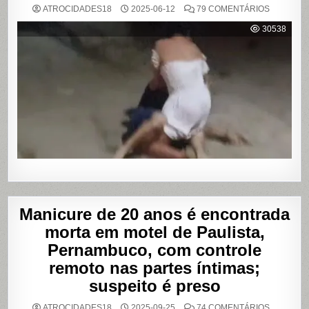
EM
ATROCIDADES18
2025-06-12
79 COMENTÁRIOS
VÍDEO
MOSTRA
30538
HOMEM
SENDO
AGREDID
POR
TRAVESTI
APÓS
SUPOSTA
DÍVIDA
POR
PROGRA
Manicure de 20 anos é encontrada
morta em motel de Paulista,
Pernambuco, com controle
remoto nas partes íntimas;
suspeito é preso
EM
ATROCIDADES18
2025-09-25
74 COMENTÁRIOS