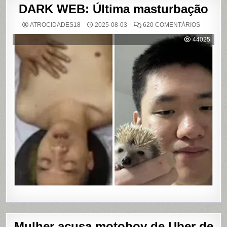
DARK WEB: Última masturbação
EM
ATROCIDADES18
2025-08-03
620 COMENTÁRIOS
DARK
WEB:
44025
ÚLTIMA
MASTUR
Mulher acusa motoboy de Uber de