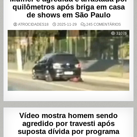
quilômetros após briga em casa
de shows em São Paulo
EM
ATROCIDADES18
2025-11-29
245 COMENTÁRIOS
MULHER
É
31076
AGREDI
E
ARRAST
POR
QUILÔM
APÓS
BRIGA
EM
CASA
DE
SHOWS
EM
SÃO
PAULO
Vídeo mostra homem sendo
agredido por travesti após
suposta dívida por programa