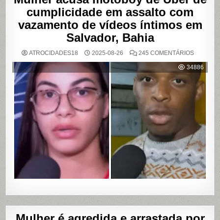
cumplicidade em assalto com
vazamento de vídeos íntimos em
Salvador, Bahia
EM
ATROCIDADES18
2025-08-26
245 COMENTÁRIOS
MULHER
ACUSA
34886
MOTOBO
DE
UBER
DE
CUMPLIC
EM
ASSALTO
COM
VAZAME
DE
VÍDEOS
ÍNTIMOS
EM
SALVADO
BAHIA
Mulher é agredida e arrastada por