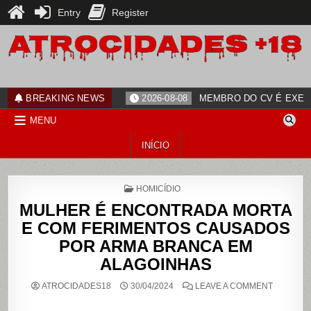
Entry
Register
Skip
to
content
ATROCIDADES+18
noticias
BREAKING NEWS
2026-08-08
MEMBRO DO CV É EXECU
MENU
INÍCIO
POSTED
HOMICÍDIO
IN
MULHER É ENCONTRADA MORTA
E COM FERIMENTOS CAUSADOS
POR ARMA BRANCA EM
ALAGOINHAS
ON
ATROCIDADES18
30/04/2024
LEAVE A COMMENT
MULHER
É
ENCONT