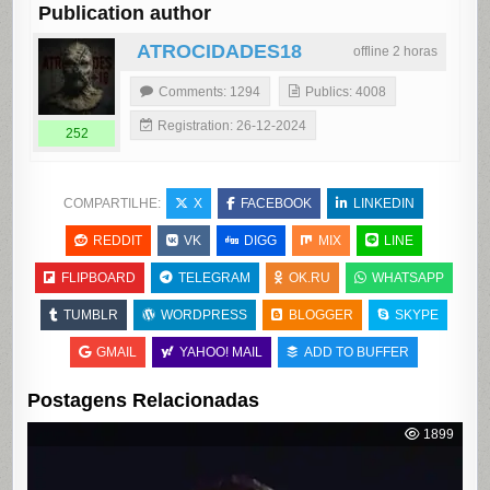
Publication author
ATROCIDADES18
offline 2 horas
Comments: 1294
Publics: 4008
Registration: 26-12-2024
252
COMPARTILHE:
X
FACEBOOK
LINKEDIN
REDDIT
VK
DIGG
MIX
LINE
FLIPBOARD
TELEGRAM
OK.RU
WHATSAPP
TUMBLR
WORDPRESS
BLOGGER
SKYPE
GMAIL
YAHOO! MAIL
ADD TO BUFFER
Postagens Relacionadas
1899