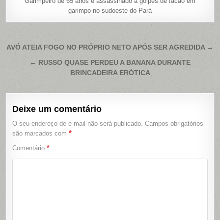
Garimpeiro de 65 anos é assassinado a golpes de facão em
garimpo no sudoeste do Pará
Navegação
AVÓ ATEIA FOGO NO PRÓPRIO NETO APÓS SER AGREDIDA →
de
← RUSSO QUASE PERDEU A BANANA DURANTE
Post
BRINCADEIRA ERÓTICA
Deixe um comentário
O seu endereço de e-mail não será publicado.
Campos obrigatórios
*
são marcados com
*
Comentário