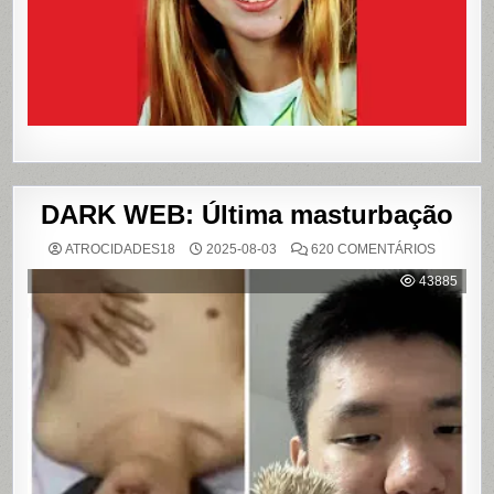
LIVROS
E
FILME
DARK WEB: Última masturbação
EM
ATROCIDADES18
2025-08-03
620 COMENTÁRIOS
DARK
WEB:
43885
ÚLTIMA
MASTUR