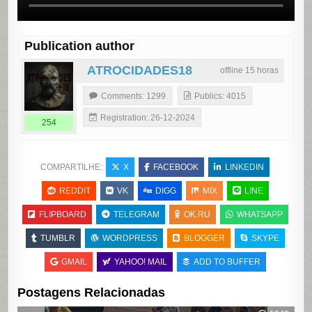
Publication author
ATROCIDADES18
offline 15 horas
Comments: 1299
Publics: 4015
Registration: 26-12-2024
254
COMPARTILHE:
X
FACEBOOK
LINKEDIN
REDDIT
VK
DIGG
MIX
LINE
FLIPBOARD
TELEGRAM
OK.RU
WHATSAPP
TUMBLR
WORDPRESS
BLOGGER
SKYPE
GMAIL
YAHOO! MAIL
ADD TO BUFFER
Postagens Relacionadas