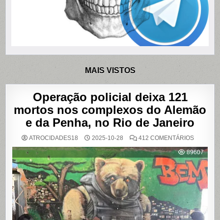
MAIS VISTOS
Operação policial deixa 121
mortos nos complexos do Alemão
e da Penha, no Rio de Janeiro
EM
ATROCIDADES18
2025-10-28
412 COMENTÁRIOS
OPERAÇ
POLICIAL
89607
DEIXA
121
MORTOS
NOS
COMPLE
DO
ALEMÃO
E
DA
PENHA,
NO
RIO