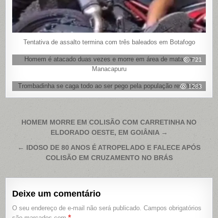
Tentativa de assalto termina com três baleados em Botafogo
Homem é atacado duas vezes e morre em área de mata em
721
Manacapuru
Trombadinha se caga todo ao ser pego pela população revoltada
1283
Navegação
HOMEM MORRE EM COLISÃO COM CARRETINHA NO
ELDORADO OESTE, EM GOIÂNIA →
de
Post
← IDOSO DE 80 ANOS É ATROPELADO E FALECE APÓS
COLISÃO EM CRUZAMENTO NO BRÁS
Deixe um comentário
O seu endereço de e-mail não será publicado.
Campos obrigatórios
*
são marcados com