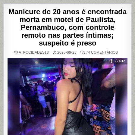
Manicure de 20 anos é encontrada
morta em motel de Paulista,
Pernambuco, com controle
remoto nas partes íntimas;
suspeito é preso
EM
ATROCIDADES18
2025-09-25
74 COMENTÁRIOS
MANICUR
DE
27402
20
ANOS
É
ENCONT
MORTA
EM
MOTEL
DE
PAULISTA
PERNAMB
COM
CONTRO
REMOTO
NAS
PARTES
ÍNTIMAS;
SUSPEIT
É
PRESO