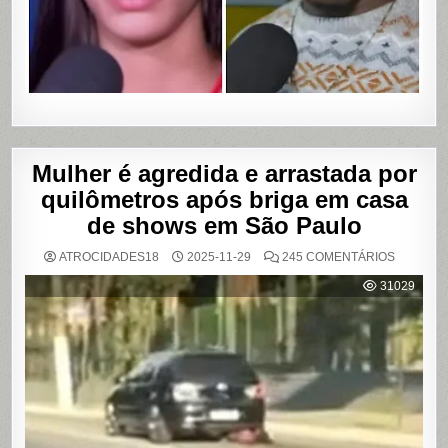
ÍNTIMOS
EM
SALVADO
BAHIA
Mulher é agredida e arrastada por
quilômetros após briga em casa
de shows em São Paulo
EM
ATROCIDADES18
2025-11-29
245 COMENTÁRIOS
MULHER
É
31029
AGREDI
E
ARRAST
POR
QUILÔM
APÓS
BRIGA
EM
CASA
DE
SHOWS
EM
SÃO
PAULO