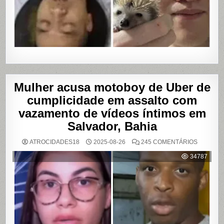
Mulher acusa motoboy de Uber de
cumplicidade em assalto com
vazamento de vídeos íntimos em
Salvador, Bahia
EM
ATROCIDADES18
2025-08-26
245 COMENTÁRIOS
MULHER
ACUSA
34787
MOTOBO
DE
UBER
DE
CUMPLIC
EM
ASSALTO
COM
VAZAME
DE
VÍDEOS