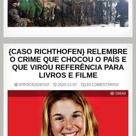
DE
JANEIRO
{CASO RICHTHOFEN} RELEMBRE
O CRIME QUE CHOCOU O PAÍS E
QUE VIROU REFERÊNCIA PARA
LIVROS E FILME
EM
ATROCIDADES18
2025-11-07
93 COMENTÁRIOS
{CASO
RICHTHO
59640
RELEMB
O
CRIME
QUE
CHOCOU
O
PAÍS
E
QUE
VIROU
REFERÊN
PARA