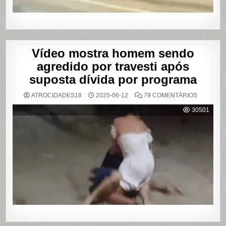
Vídeo mostra homem sendo
agredido por travesti após
suposta dívida por programa
EM
ATROCIDADES18
2025-06-12
79 COMENTÁRIOS
VÍDEO
MOSTRA
30501
HOMEM
SENDO
AGREDID
POR
TRAVESTI
APÓS
SUPOSTA
DÍVIDA
POR
PROGRA