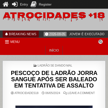
Entry
Register
Skip
to
content
ATROCIDADES+18
noticias
BREAKING NEWS
2026-08-05
JOVEM É EXECUTADO PO
MENU
INÍCIO
POSTED
LADRÃO SE DANDO MAL
IN
PESCOÇO DE LADRÃO JORRA
SANGUE APÓS SER BALEADO
EM TENTATIVA DE ASSALTO
ON
ATROCIDADES18
06/05/2024
LEAVE A COMMENT
PESCOÇ
DE
LADRÃO
JORRA
SANGUE