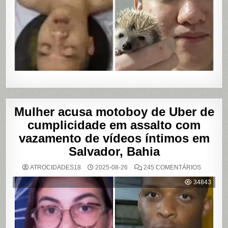
Mulher acusa motoboy de Uber de
cumplicidade em assalto com
vazamento de vídeos íntimos em
Salvador, Bahia
EM
ATROCIDADES18
2025-08-26
245 COMENTÁRIOS
MULHER
ACUSA
34843
MOTOBO
DE
UBER
DE
CUMPLIC
EM
ASSALTO
COM