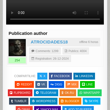
Publication author
ATROCIDADES18
offline 6 horas
Comments: 1299
Publics: 4004
Registration: 26-12-2024
254
COMPARTILHE:
X
FACEBOOK
LINKEDIN
REDDIT
VK
DIGG
MIX
LINE
FLIPBOARD
TELEGRAM
OK.RU
WHATSAPP
TUMBLR
WORDPRESS
BLOGGER
SKYPE
GMAIL
YAHOO! MAIL
ADD TO BUFFER