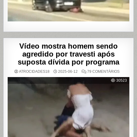
SHOWS
EM
SÃO
PAULO
Vídeo mostra homem sendo
agredido por travesti após
suposta dívida por programa
EM
ATROCIDADES18
2025-06-12
79 COMENTÁRIOS
VÍDEO
MOSTRA
30523
HOMEM
SENDO
AGREDID
POR
TRAVESTI
APÓS
SUPOSTA
DÍVIDA
POR
PROGRA