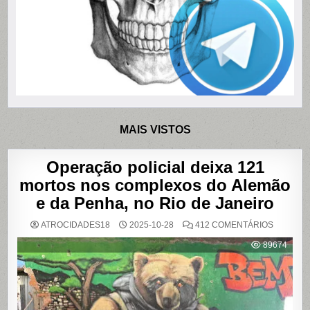
MAIS VISTOS
Operação policial deixa 121
mortos nos complexos do Alemão
e da Penha, no Rio de Janeiro
EM
ATROCIDADES18
2025-10-28
412 COMENTÁRIOS
OPERAÇ
POLICIAL
89674
DEIXA
121
MORTOS
NOS
COMPLE
DO
ALEMÃO
E