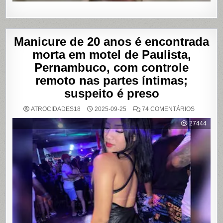
Manicure de 20 anos é encontrada
morta em motel de Paulista,
Pernambuco, com controle
remoto nas partes íntimas;
suspeito é preso
EM
ATROCIDADES18
2025-09-25
74 COMENTÁRIOS
MANICUR
DE
27444
20
ANOS
É
ENCONT
MORTA
EM
MOTEL
DE
PAULISTA
PERNAMB
COM
CONTRO
REMOTO
NAS
PARTES
ÍNTIMAS;
SUSPEIT