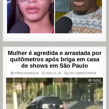
VAZAME
DE
VÍDEOS
ÍNTIMOS
EM
SALVADO
BAHIA
Mulher é agredida e arrastada por
quilômetros após briga em casa
de shows em São Paulo
EM
ATROCIDADES18
2025-11-29
245 COMENTÁRIOS
MULHER
É
31052
AGREDI
E
ARRAST
POR
QUILÔM
APÓS
BRIGA
EM
CASA
DE