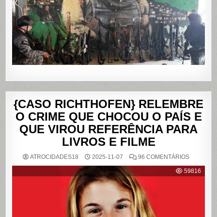
DA
PENHA,
NO
RIO
DE
JANEIRO
{CASO RICHTHOFEN} RELEMBRE
O CRIME QUE CHOCOU O PAÍS E
QUE VIROU REFERÊNCIA PARA
LIVROS E FILME
EM
ATROCIDADES18
2025-11-07
96 COMENTÁRIOS
{CASO
RICHTHO
59816
RELEMB
O
CRIME
QUE
CHOCOU
O
PAÍS
E