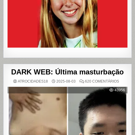
QUE
VIROU
REFERÊN
PARA
LIVROS
E
FILME
DARK WEB: Última masturbação
EM
ATROCIDADES18
2025-08-03
620 COMENTÁRIOS
DARK
WEB:
43956
ÚLTIMA
MASTUR