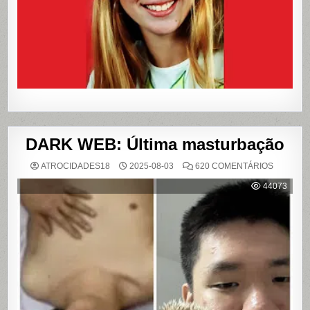
REFERÊN
PARA
LIVROS
E
FILME
DARK WEB: Última masturbação
EM
ATROCIDADES18
2025-08-03
620 COMENTÁRIOS
DARK
WEB:
44073
ÚLTIMA
MASTUR