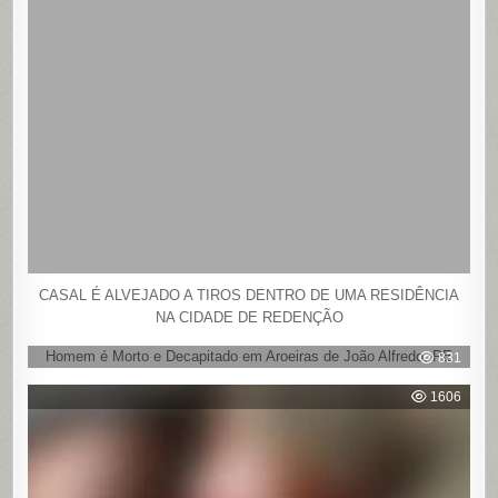
CASAL É ALVEJADO A TIROS DENTRO DE UMA RESIDÊNCIA
NA CIDADE DE REDENÇÃO
Homem é Morto e Decapitado em Aroeiras de João Alfredo, PE
831
1606