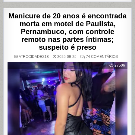
Manicure de 20 anos é encontrada
morta em motel de Paulista,
Pernambuco, com controle
remoto nas partes íntimas;
suspeito é preso
EM
ATROCIDADES18
2025-09-25
74 COMENTÁRIOS
MANICUR
DE
27506
20
ANOS
É
ENCONT
MORTA
EM
MOTEL
DE
PAULISTA
PERNAMB
COM
CONTRO
REMOTO
NAS
PARTES
ÍNTIMAS;
SUSPEIT
É
PRESO