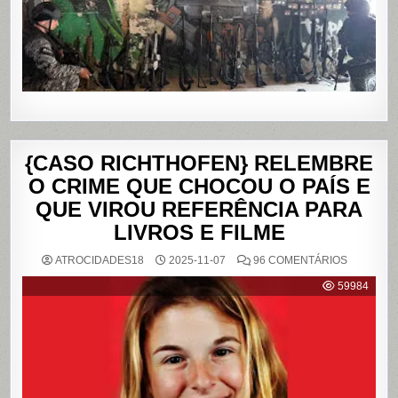
NO
RIO
DE
JANEIRO
{CASO RICHTHOFEN} RELEMBRE
O CRIME QUE CHOCOU O PAÍS E
QUE VIROU REFERÊNCIA PARA
LIVROS E FILME
EM
ATROCIDADES18
2025-11-07
96 COMENTÁRIOS
{CASO
RICHTHO
59984
RELEMB
O
CRIME
QUE
CHOCOU
O
PAÍS
E
QUE
VIROU