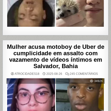
Mulher acusa motoboy de Uber de
cumplicidade em assalto com
vazamento de vídeos íntimos em
Salvador, Bahia
EM
ATROCIDADES18
2025-08-26
245 COMENTÁRIOS
MULHER
ACUSA
34926
MOTOBO
DE
UBER
DE
CUMPLIC
EM
ASSALTO
COM
VAZAME
DE