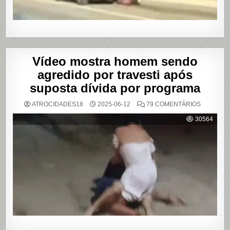
SÃO
PAULO
Vídeo mostra homem sendo
agredido por travesti após
suposta dívida por programa
EM
ATROCIDADES18
2025-06-12
79 COMENTÁRIOS
VÍDEO
MOSTRA
30564
HOMEM
SENDO
AGREDID
POR
TRAVESTI
APÓS
SUPOSTA
DÍVIDA
POR
PROGRA