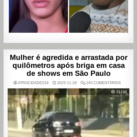
VÍDEOS
ÍNTIMOS
EM
SALVADO
BAHIA
Mulher é agredida e arrastada por
quilômetros após briga em casa
de shows em São Paulo
EM
ATROCIDADES18
2025-11-29
245 COMENTÁRIOS
MULHER
É
31104
AGREDI
E
ARRAST
POR
QUILÔM
APÓS
BRIGA
EM
CASA
DE
SHOWS
EM