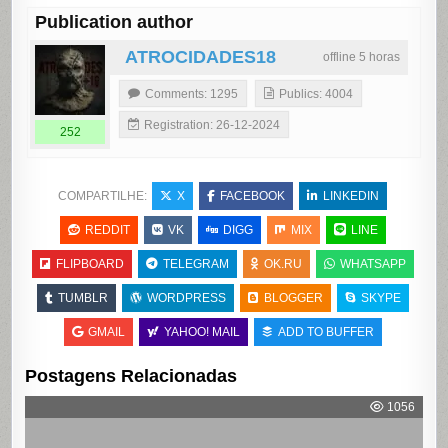
Publication author
ATROCIDADES18
offline 5 horas
Comments: 1295
Publics: 4004
Registration: 26-12-2024
252
COMPARTILHE:
X
FACEBOOK
LINKEDIN
REDDIT
VK
DIGG
MIX
LINE
FLIPBOARD
TELEGRAM
OK.RU
WHATSAPP
TUMBLR
WORDPRESS
BLOGGER
SKYPE
GMAIL
YAHOO! MAIL
ADD TO BUFFER
Postagens Relacionadas
1056