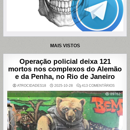
MAIS VISTOS
Operação policial deixa 121
mortos nos complexos do Alemão
e da Penha, no Rio de Janeiro
EM
ATROCIDADES18
2025-10-28
413 COMENTÁRIOS
OPERAÇ
POLICIAL
89762
DEIXA
121
MORTOS
NOS
COMPLE
DO
ALEMÃO
E
DA
PENHA,