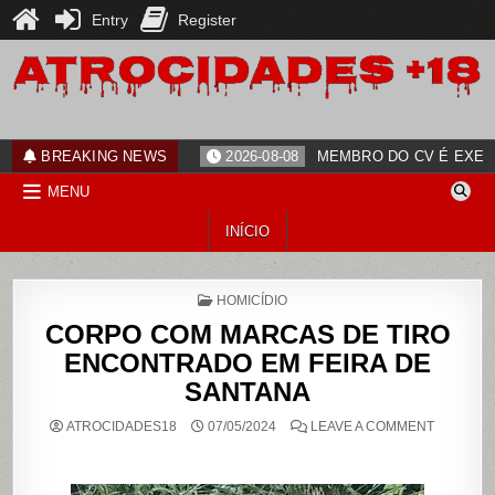
Entry
Register
Skip
to
content
ATROCIDADES+18
noticias
BREAKING NEWS
2026-08-08
MEMBRO DO CV É EXECU
MENU
INÍCIO
POSTED
HOMICÍDIO
IN
CORPO COM MARCAS DE TIRO
ENCONTRADO EM FEIRA DE
SANTANA
ON
ATROCIDADES18
07/05/2024
LEAVE A COMMENT
CORPO
COM
MARCAS
DE
TIRO