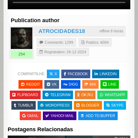
Publication author
ATROCIDADES18
offline 6 horas
Comments: 1299
Publics: 4004
Registration: 26-12-2024
254
COMPARTILHE:
X
FACEBOOK
LINKEDIN
REDDIT
VK
DIGG
MIX
LINE
FLIPBOARD
TELEGRAM
OK.RU
WHATSAPP
TUMBLR
WORDPRESS
BLOGGER
SKYPE
GMAIL
YAHOO! MAIL
ADD TO BUFFER
Postagens Relacionadas