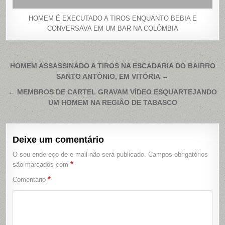
HOMEM É EXECUTADO A TIROS ENQUANTO BEBIA E
CONVERSAVA EM UM BAR NA COLÔMBIA
Navegação
HOMEM ASSASSINADO A TIROS NA ESCADARIA DO BAIRRO
SANTO ANTÔNIO, EM VITÓRIA →
de
Post
← MEMBROS DE CARTEL GRAVAM VÍDEO ESQUARTEJANDO
UM HOMEM NA REGIÃO DE TABASCO
Deixe um comentário
O seu endereço de e-mail não será publicado.
Campos obrigatórios
*
são marcados com
*
Comentário