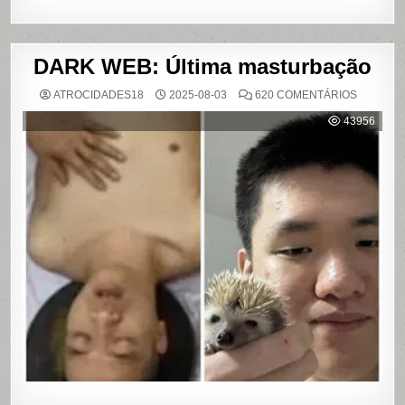
DARK WEB: Última masturbação
EM
ATROCIDADES18
2025-08-03
620 COMENTÁRIOS
DARK
WEB:
43956
ÚLTIMA
MASTUR