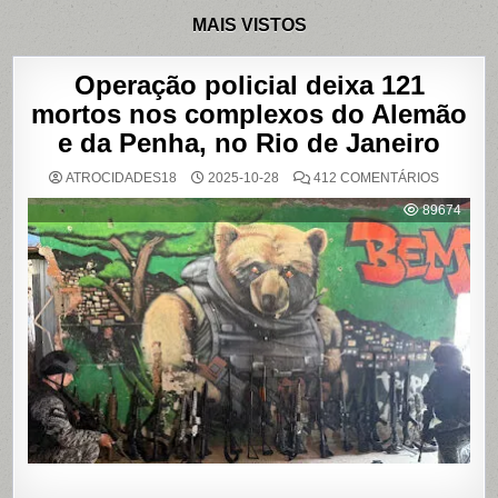
MAIS VISTOS
Operação policial deixa 121
mortos nos complexos do Alemão
e da Penha, no Rio de Janeiro
EM
ATROCIDADES18
2025-10-28
412 COMENTÁRIOS
OPERAÇ
POLICIAL
89674
DEIXA
121
MORTOS
NOS
COMPLE
DO
ALEMÃO
E
DA
PENHA,
NO
RIO
DE
JANEIRO