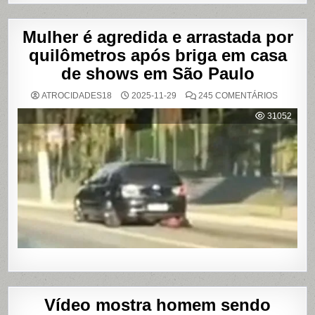
Mulher é agredida e arrastada por
quilômetros após briga em casa
de shows em São Paulo
EM
ATROCIDADES18
2025-11-29
245 COMENTÁRIOS
MULHER
É
31052
AGREDI
E
ARRAST
POR
QUILÔM
APÓS
BRIGA
EM
CASA
DE
SHOWS
EM
SÃO
PAULO
Vídeo mostra homem sendo