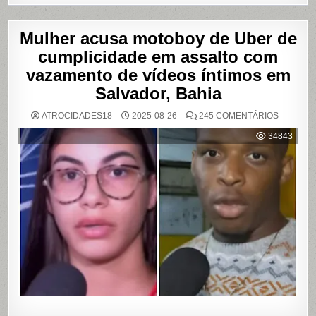
Mulher acusa motoboy de Uber de
cumplicidade em assalto com
vazamento de vídeos íntimos em
Salvador, Bahia
EM
ATROCIDADES18
2025-08-26
245 COMENTÁRIOS
MULHER
ACUSA
34843
MOTOBO
DE
UBER
DE
CUMPLIC
EM
ASSALTO
COM
VAZAME
DE
VÍDEOS
ÍNTIMOS
EM
SALVADO
BAHIA