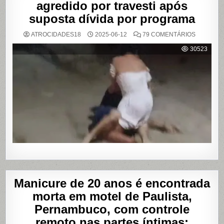
agredido por travesti após
suposta dívida por programa
EM
ATROCIDADES18
2025-06-12
79 COMENTÁRIOS
VÍDEO
MOSTRA
30523
HOMEM
SENDO
AGREDID
POR
TRAVESTI
APÓS
SUPOSTA
DÍVIDA
POR
PROGRA
Manicure de 20 anos é encontrada
morta em motel de Paulista,
Pernambuco, com controle
remoto nas partes íntimas;