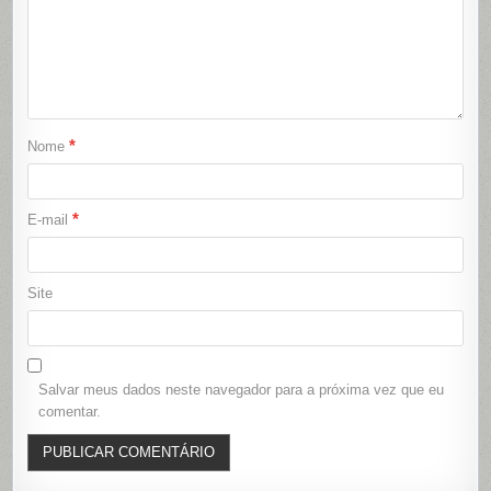
*
Nome
*
E-mail
Site
Salvar meus dados neste navegador para a próxima vez que eu
comentar.