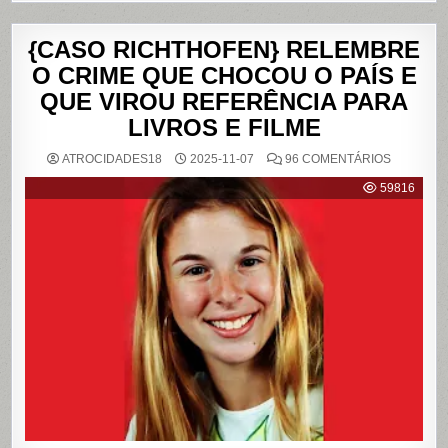
{CASO RICHTHOFEN} RELEMBRE
O CRIME QUE CHOCOU O PAÍS E
QUE VIROU REFERÊNCIA PARA
LIVROS E FILME
EM
ATROCIDADES18
2025-11-07
96 COMENTÁRIOS
{CASO
RICHTHO
59816
RELEMB
O
CRIME
QUE
CHOCOU
O
PAÍS
E
QUE
VIROU
REFERÊN
PARA
LIVROS
E
FILME