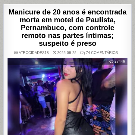
Manicure de 20 anos é encontrada
morta em motel de Paulista,
Pernambuco, com controle
remoto nas partes íntimas;
suspeito é preso
EM
ATROCIDADES18
2025-09-25
74 COMENTÁRIOS
MANICUR
DE
27446
20
ANOS
É
ENCONT
MORTA
EM
MOTEL
DE
PAULISTA
PERNAMB
COM
CONTRO
REMOTO
NAS
PARTES
ÍNTIMAS;
SUSPEIT
É
PRESO