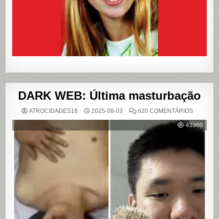
LIVROS
E
FILME
DARK WEB: Última masturbação
EM
ATROCIDADES18
2025-08-03
620 COMENTÁRIOS
DARK
WEB:
43960
ÚLTIMA
MASTUR