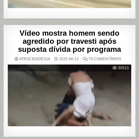
PAULO
Vídeo mostra homem sendo
agredido por travesti após
suposta dívida por programa
EM
ATROCIDADES18
2025-06-12
79 COMENTÁRIOS
VÍDEO
MOSTRA
30523
HOMEM
SENDO
AGREDID
POR
TRAVESTI
APÓS
SUPOSTA
DÍVIDA
POR
PROGRA