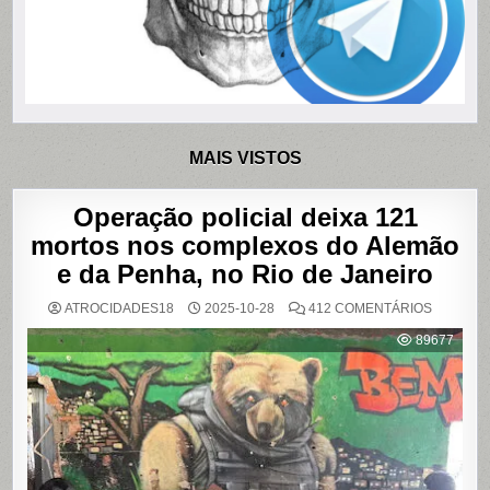
MAIS VISTOS
Operação policial deixa 121
mortos nos complexos do Alemão
e da Penha, no Rio de Janeiro
EM
ATROCIDADES18
2025-10-28
412 COMENTÁRIOS
OPERAÇ
POLICIAL
89677
DEIXA
121
MORTOS
NOS
COMPLE
DO
ALEMÃO
E
DA
PENHA,
NO