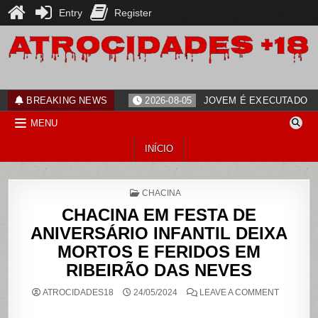
Entry
Register
Skip
to
content
ATROCIDADES+18
noticias
BREAKING NEWS
2026-08-05
JOVEM É EXECUTADO PO
MENU
INÍCIO
POSTED
CHACINA
IN
CHACINA EM FESTA DE
ANIVERSÁRIO INFANTIL DEIXA
MORTOS E FERIDOS EM
RIBEIRÃO DAS NEVES
ON
ATROCIDADES18
24/05/2024
LEAVE A COMMENT
CHACINA
EM
FESTA