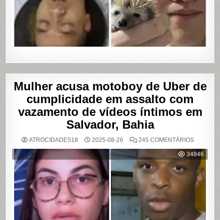
Mulher acusa motoboy de Uber de
cumplicidade em assalto com
vazamento de vídeos íntimos em
Salvador, Bahia
EM
ATROCIDADES18
2025-08-26
245 COMENTÁRIOS
MULHER
ACUSA
34846
MOTOBO
DE
UBER
DE
CUMPLIC
EM
ASSALTO
COM
VAZAME
DE
VÍDEOS