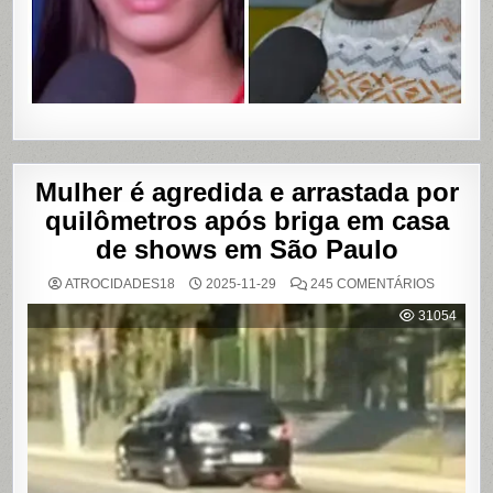
ÍNTIMOS
EM
SALVADO
BAHIA
Mulher é agredida e arrastada por
quilômetros após briga em casa
de shows em São Paulo
EM
ATROCIDADES18
2025-11-29
245 COMENTÁRIOS
MULHER
É
31054
AGREDI
E
ARRAST
POR
QUILÔM
APÓS
BRIGA
EM
CASA
DE
SHOWS
EM
SÃO