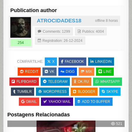
Publication author
ATROCIDADES18
offline 8 horas
Comments: 1299
Publics: 4004
Registration: 26-12-2024
254
COMPARTILHE:
X
FACEBOOK
LINKEDIN
REDDIT
VK
DIGG
MIX
LINE
FLIPBOARD
TELEGRAM
OK.RU
WHATSAPP
TUMBLR
WORDPRESS
BLOGGER
SKYPE
GMAIL
YAHOO! MAIL
ADD TO BUFFER
Postagens Relacionadas
521