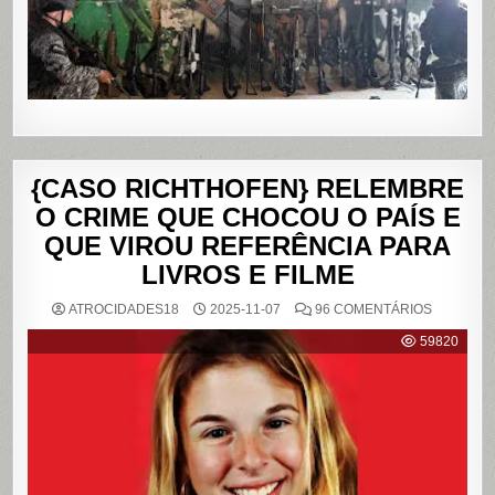
RIO
DE
JANEIRO
{CASO RICHTHOFEN} RELEMBRE
O CRIME QUE CHOCOU O PAÍS E
QUE VIROU REFERÊNCIA PARA
LIVROS E FILME
EM
ATROCIDADES18
2025-11-07
96 COMENTÁRIOS
{CASO
RICHTHO
59820
RELEMB
O
CRIME
QUE
CHOCOU
O
PAÍS
E
QUE
VIROU
REFERÊN
PARA