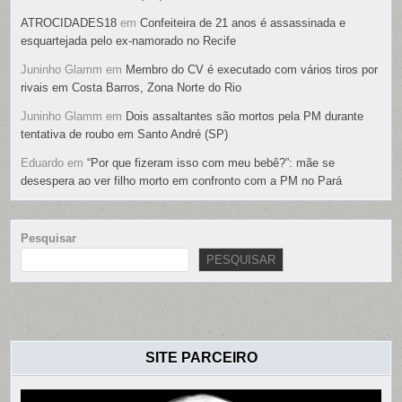
ATROCIDADES18
em
Confeiteira de 21 anos é assassinada e
esquartejada pelo ex-namorado no Recife
Juninho Glamm
em
Membro do CV é executado com vários tiros por
rivais em Costa Barros, Zona Norte do Rio
Juninho Glamm
em
Dois assaltantes são mortos pela PM durante
tentativa de roubo em Santo André (SP)
Eduardo
em
“Por que fizeram isso com meu bebê?”: mãe se
desespera ao ver filho morto em confronto com a PM no Pará
Pesquisar
PESQUISAR
SITE PARCEIRO