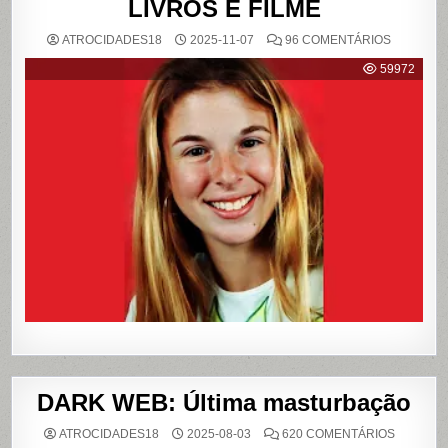
LIVROS E FILME
EM
ATROCIDADES18
2025-11-07
96 COMENTÁRIOS
{CASO
RICHTHO
59972
RELEMB
O
CRIME
QUE
CHOCOU
O
PAÍS
E
QUE
VIROU
REFERÊN
PARA
LIVROS
E
FILME
DARK WEB: Última masturbação
EM
ATROCIDADES18
2025-08-03
620 COMENTÁRIOS
DARK