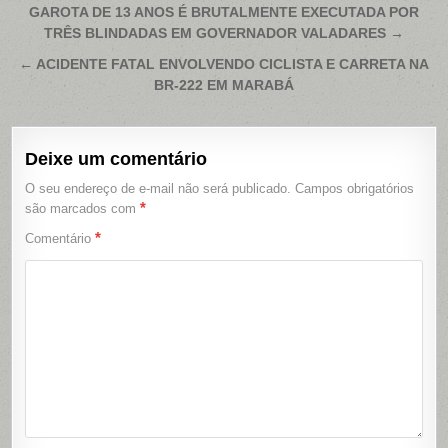
Navegação
GAROTA DE 13 ANOS É BRUTALMENTE EXECUTADA POR
TRÊS BLINDADAS EM GOVERNADOR VALADARES →
de
Post
← ACIDENTE FATAL ENVOLVENDO CICLISTA E CARRETA NA
BR-222 EM MARABÁ
Deixe um comentário
O seu endereço de e-mail não será publicado.
Campos obrigatórios
*
são marcados com
*
Comentário