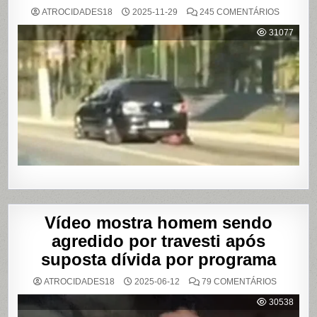
EM
ATROCIDADES18
2025-11-29
245 COMENTÁRIOS
MULHER
É
31077
AGREDI
E
ARRAST
POR
QUILÔM
APÓS
BRIGA
EM
CASA
DE
SHOWS
EM
SÃO
PAULO
Vídeo mostra homem sendo
agredido por travesti após
suposta dívida por programa
EM
ATROCIDADES18
2025-06-12
79 COMENTÁRIOS
VÍDEO
MOSTRA
30538
HOMEM
SENDO