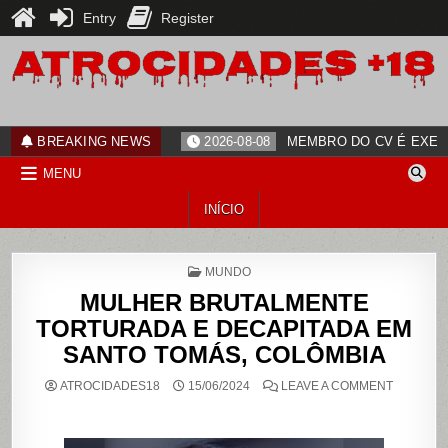
Entry
Register
Skip
to
content
ATROCIDADES+18
noticias
BREAKING NEWS
2026-08-08
MEMBRO DO CV É EXECU
MENU
INÍCIO
POSTED
MUNDO
IN
MULHER BRUTALMENTE
TORTURADA E DECAPITADA EM
SANTO TOMÁS, COLÔMBIA
ON
ATROCIDADES18
15/06/2024
LEAVE A COMMENT
MULHER
BRUTAL
TORTUR
E
DECAPIT