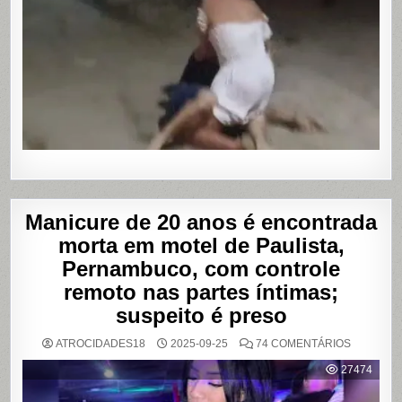
AGREDID
POR
TRAVESTI
APÓS
SUPOSTA
DÍVIDA
POR
PROGRA
Manicure de 20 anos é encontrada
morta em motel de Paulista,
Pernambuco, com controle
remoto nas partes íntimas;
suspeito é preso
EM
ATROCIDADES18
2025-09-25
74 COMENTÁRIOS
MANICUR
DE
27474
20
ANOS
É