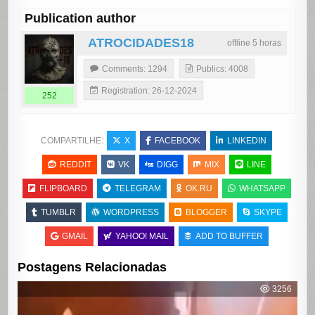
Publication author
ATROCIDADES18
offline 5 horas
Comments: 1294
Publics: 4008
Registration: 26-12-2024
252
COMPARTILHE:
X
FACEBOOK
LINKEDIN
REDDIT
VK
DIGG
MIX
LINE
FLIPBOARD
TELEGRAM
OK.RU
WHATSAPP
TUMBLR
WORDPRESS
BLOGGER
SKYPE
GMAIL
YAHOO! MAIL
ADD TO BUFFER
Postagens Relacionadas
3256