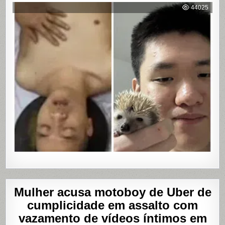
WEB:
44025
ÚLTIMA
MASTUR
Mulher acusa motoboy de Uber de
cumplicidade em assalto com
vazamento de vídeos íntimos em