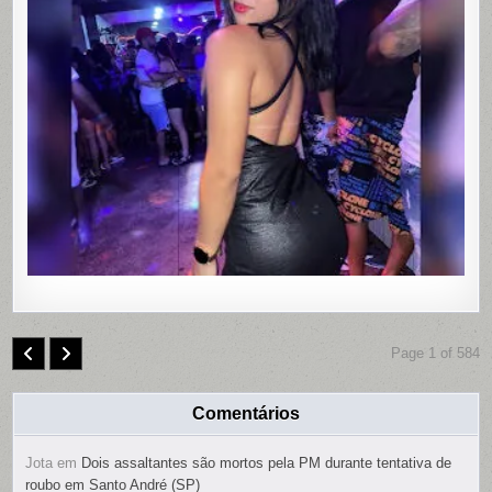
ENCONT
MORTA
EM
MOTEL
DE
PAULISTA
PERNAMB
COM
CONTRO
REMOTO
NAS
PARTES
ÍNTIMAS;
SUSPEIT
É
PRESO
Page 1 of 584
Comentários
Jota
em
Dois assaltantes são mortos pela PM durante tentativa de
roubo em Santo André (SP)