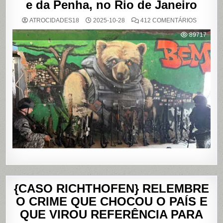
e da Penha, no Rio de Janeiro
EM
ATROCIDADES18
2025-10-28
412 COMENTÁRIOS
OPERAÇ
POLICIAL
89717
DEIXA
121
MORTOS
NOS
COMPLE
DO
ALEMÃO
E
DA
PENHA,
NO
RIO
DE
JANEIRO
{CASO RICHTHOFEN} RELEMBRE
O CRIME QUE CHOCOU O PAÍS E
QUE VIROU REFERÊNCIA PARA