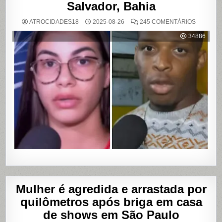
Salvador, Bahia
EM
ATROCIDADES18
2025-08-26
245 COMENTÁRIOS
MULHER
ACUSA
34886
MOTOBO
DE
UBER
DE
CUMPLIC
EM
ASSALTO
COM
VAZAME
DE
VÍDEOS
ÍNTIMOS
EM
SALVADO
BAHIA
Mulher é agredida e arrastada por
quilômetros após briga em casa
de shows em São Paulo