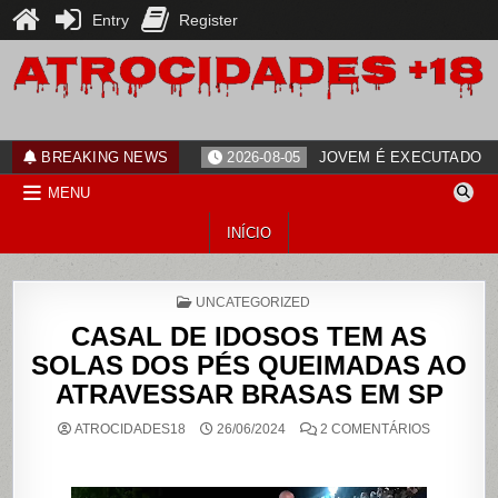
Entry
Register
Skip
to
content
ATROCIDADES+18
noticias
BREAKING NEWS
2026-08-05
JOVEM É EXECUTADO PO
MENU
INÍCIO
POSTED
UNCATEGORIZED
IN
CASAL DE IDOSOS TEM AS
SOLAS DOS PÉS QUEIMADAS AO
ATRAVESSAR BRASAS EM SP
EM
ATROCIDADES18
26/06/2024
2 COMENTÁRIOS
CASAL
DE
IDOSOS
TEM
AS