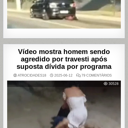
EM
CASA
DE
SHOWS
EM
SÃO
PAULO
Vídeo mostra homem sendo
agredido por travesti após
suposta dívida por programa
EM
ATROCIDADES18
2025-06-12
79 COMENTÁRIOS
VÍDEO
MOSTRA
30528
HOMEM
SENDO
AGREDID
POR
TRAVESTI
APÓS
SUPOSTA
DÍVIDA
POR
PROGRA