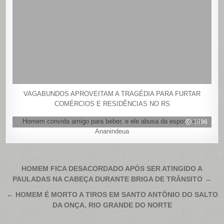
VAGABUNDOS APROVEITAM A TRAGÉDIA PARA FURTAR
COMÉRCIOS E RESIDÊNCIAS NO RS
Homem convida amigo para beber, e ele abusa da esposa em
3896
Ananindeua
Navegação
HOMEM FICA DESACORDADO APÓS SER ATINGIDO A
PAULADAS NA CABEÇA DURANTE BRIGA DE TRÂNSITO →
de
Post
← HOMEM É MORTO A TIROS EM SANTO ANTÔNIO DO SALTO
DA ONÇA, RIO GRANDE DO NORTE