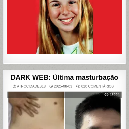
O
PAÍS
E
QUE
VIROU
REFERÊN
PARA
LIVROS
E
FILME
DARK WEB: Última masturbação
EM
ATROCIDADES18
2025-08-03
620 COMENTÁRIOS
DARK
WEB:
43994
ÚLTIMA
MASTUR