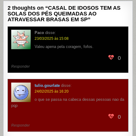
2 thoughts on “
CASAL DE IDOSOS TEM AS
SOLAS DOS PÉS QUEIMADAS AO
ATRAVESSAR BRASAS EM SP
”
Paco
disse:
23/03/2025 às 15:08
Valeu apena pela coragem, fofos.
0
Responder
tulio.gourlate
disse:
24/02/2025 às 16:20
o que se passa na cabeca dessas pessoas nao da
pqp
0
Responder