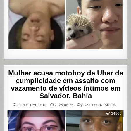
Mulher acusa motoboy de Uber de
cumplicidade em assalto com
vazamento de vídeos íntimos em
Salvador, Bahia
EM
ATROCIDADES18
2025-08-26
245 COMENTÁRIOS
MULHER
ACUSA
34865
MOTOBO
DE
UBER
DE
CUMPLIC