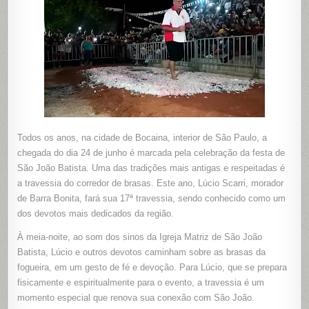
SOLAS
DOS
PÉS
QUEIMAD
AO
ATRAVES
BRASAS
EM
SP
Todos os anos, na cidade de Bocaina, interior de São Paulo, a
chegada do dia 24 de junho é marcada pela celebração da festa de
São João Batista. Uma das tradições mais antigas e respeitadas é
a travessia do corredor de brasas. Este ano, Lúcio Scarri, morador
de Barra Bonita, fará sua 17ª travessia, sendo conhecido como um
dos devotos mais dedicados da região.
À meia-noite, ao som dos sinos da Igreja Matriz de São João
Batista, Lúcio e outros devotos caminham sobre as brasas da
fogueira, em um gesto de fé e devoção. Para Lúcio, que se prepara
fisicamente e espiritualmente para o evento, a travessia é um
momento especial que renova sua conexão com São João.