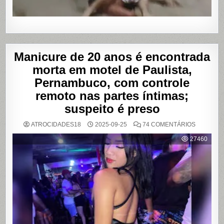
Manicure de 20 anos é encontrada
morta em motel de Paulista,
Pernambuco, com controle
remoto nas partes íntimas;
suspeito é preso
EM
ATROCIDADES18
2025-09-25
74 COMENTÁRIOS
MANICUR
DE
27460
20
ANOS
É
ENCONT
MORTA
EM
MOTEL
DE
PAULISTA
PERNAMB
COM
CONTRO
REMOTO
NAS