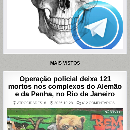
MAIS VISTOS
Operação policial deixa 121
mortos nos complexos do Alemão
e da Penha, no Rio de Janeiro
EM
ATROCIDADES18
2025-10-28
412 COMENTÁRIOS
OPERAÇ
POLICIAL
89699
DEIXA
121
MORTOS
NOS
COMPLE