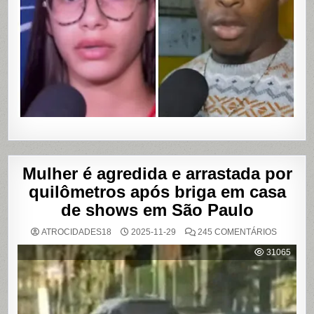
EM
ASSALTO
COM
VAZAME
DE
VÍDEOS
ÍNTIMOS
EM
SALVADO
BAHIA
Mulher é agredida e arrastada por
quilômetros após briga em casa
de shows em São Paulo
EM
ATROCIDADES18
2025-11-29
245 COMENTÁRIOS
MULHER
É
31065
AGREDI
E
ARRAST
POR
QUILÔM
APÓS
BRIGA