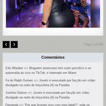
PARTES
ÍNTIMAS;
SUSPEIT
É
PRESO
Page 1 of 584
Comentários
Edu Wlauber
em
Blogueiro americano tem surto psicótico e se
automutila ao vivo no TikTok; é internado em Miami
Fa do Ralph Gomes
em
Jovem é executado por facção em vídeo
divulgado na noite de terça-feira (4) na Paraíba
Juninho Glamm
em
Jovem é executado por facção em vídeo
divulgado na noite de terça-feira (4) na Paraíba
Fernanda
em
“Por que fizeram isso com meu bebê?”: mãe se