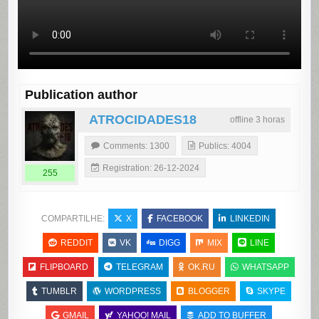
Publication author
ATROCIDADES18
offline 3 horas
Comments: 1300
Publics: 4004
Registration: 26-12-2024
255
COMPARTILHE:
X
FACEBOOK
LINKEDIN
REDDIT
VK
DIGG
MIX
LINE
FLIPBOARD
TELEGRAM
OK.RU
WHATSAPP
TUMBLR
WORDPRESS
BLOGGER
SKYPE
GMAIL
YAHOO! MAIL
ADD TO BUFFER