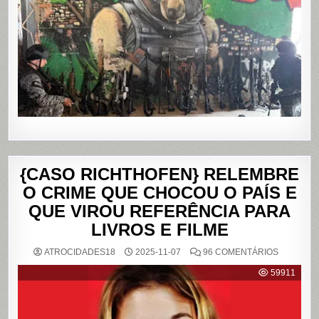
DO
ALEMÃO
E
DA
PENHA,
NO
RIO
DE
JANEIRO
{CASO RICHTHOFEN} RELEMBRE
O CRIME QUE CHOCOU O PAÍS E
QUE VIROU REFERÊNCIA PARA
LIVROS E FILME
EM
ATROCIDADES18
2025-11-07
96 COMENTÁRIOS
{CASO
RICHTHO
59911
RELEMB
O
CRIME
QUE
CHOCOU