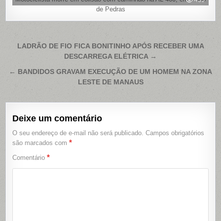
435
de Pedras
Navegação
LADRÃO DE FIO FICA BONITINHO APÓS RECEBER UMA
DESCARREGA ELÉTRICA →
de
Post
← BANDIDOS GRAVAM EXECUÇÃO DE UM HOMEM NA ZONA
LESTE DE MANAUS
Deixe um comentário
O seu endereço de e-mail não será publicado.
Campos obrigatórios
*
são marcados com
*
Comentário