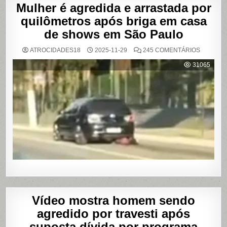
Mulher é agredida e arrastada por
quilômetros após briga em casa
de shows em São Paulo
EM
ATROCIDADES18
2025-11-29
245 COMENTÁRIOS
MULHER
É
31065
AGREDI
E
ARRAST
POR
QUILÔM
APÓS
BRIGA
EM
CASA
DE
SHOWS
EM
SÃO
PAULO
Vídeo mostra homem sendo
agredido por travesti após
suposta dívida por programa