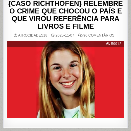
{CASO RICHTHOFEN} RELEMBRE
O CRIME QUE CHOCOU O PAÍS E
QUE VIROU REFERÊNCIA PARA
LIVROS E FILME
EM
ATROCIDADES18
2025-11-07
96 COMENTÁRIOS
{CASO
RICHTHO
59912
RELEMB
O
CRIME
QUE
CHOCOU
O
PAÍS
E
QUE
VIROU
REFERÊN
PARA
LIVROS
E
FILME