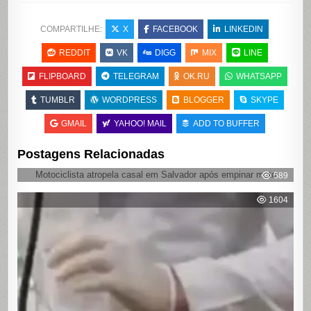
COMPARTILHE:
X
FACEBOOK
LINKEDIN
REDDIT
VK
DIGG
MIX
LINE
FLIPBOARD
TELEGRAM
OK.RU
WHATSAPP
TUMBLR
WORDPRESS
BLOGGER
SKYPE
GMAIL
YAHOO! MAIL
ADD TO BUFFER
Postagens Relacionadas
Motociclista atropela casal em Salvador após empinar moto
589
1604