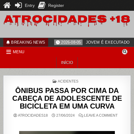
Entry
Register
Skip
to
content
ATROCIDADES+18
noticias
BREAKING NEWS
2026-08-05
JOVEM É EXECUTADO PO
MENU
INÍCIO
POSTED
ACIDENTES
IN
ÔNIBUS PASSA POR CIMA DA
CABEÇA DE ADOLESCENTE DE
BICICLETA EM UMA CURVA
ON
ATROCIDADES18
27/06/2024
LEAVE A COMMENT
ÔNIBUS
PASSA
POR
CIMA
DA