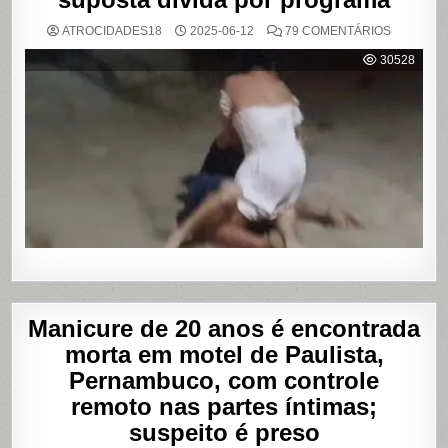
EM
ATROCIDADES18
2025-06-12
79 COMENTÁRIOS
VÍDEO
MOSTRA
30528
HOMEM
SENDO
AGREDID
POR
TRAVESTI
APÓS
SUPOSTA
DÍVIDA
POR
PROGRA
Manicure de 20 anos é encontrada
morta em motel de Paulista,
Pernambuco, com controle
remoto nas partes íntimas;
suspeito é preso