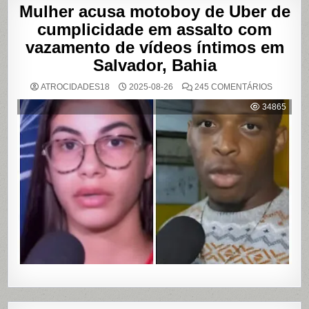
Mulher acusa motoboy de Uber de
cumplicidade em assalto com
vazamento de vídeos íntimos em
Salvador, Bahia
EM
ATROCIDADES18
2025-08-26
245 COMENTÁRIOS
MULHER
ACUSA
34865
MOTOBO
DE
UBER
DE
CUMPLIC
EM
ASSALTO
COM
VAZAME
DE
VÍDEOS
ÍNTIMOS
EM
SALVADO
BAHIA