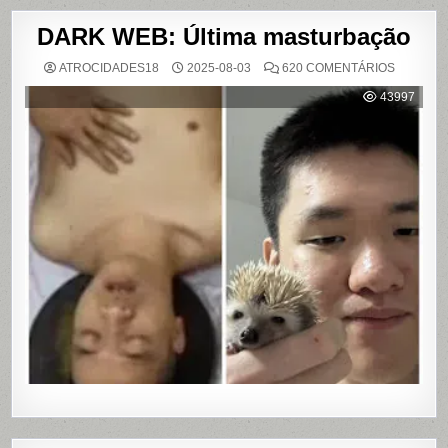
DARK WEB: Última masturbação
EM
ATROCIDADES18
2025-08-03
620 COMENTÁRIOS
DARK
WEB:
43997
ÚLTIMA
MASTUR