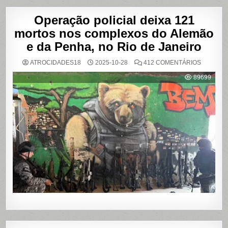
Operação policial deixa 121
mortos nos complexos do Alemão
e da Penha, no Rio de Janeiro
EM
ATROCIDADES18
2025-10-28
412 COMENTÁRIOS
OPERAÇ
POLICIAL
89699
DEIXA
121
MORTOS
NOS
COMPLE
DO
ALEMÃO
E
DA
PENHA,
NO
RIO
DE
JANEIRO