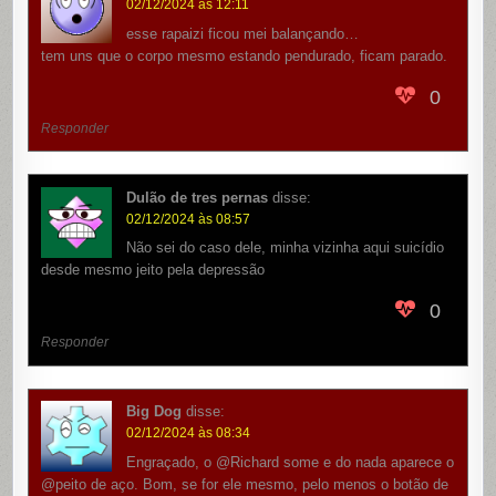
02/12/2024 às 12:11
esse rapaizi ficou mei balançando…
tem uns que o corpo mesmo estando pendurado, ficam parado.
0
Responder
Dulão de tres pernas
disse:
02/12/2024 às 08:57
Não sei do caso dele, minha vizinha aqui suicídio
desde mesmo jeito pela depressão
0
Responder
Big Dog
disse:
02/12/2024 às 08:34
Engraçado, o @Richard some e do nada aparece o
@peito de aço. Bom, se for ele mesmo, pelo menos o botão de