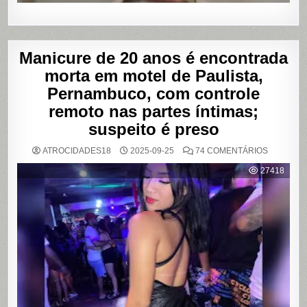
Manicure de 20 anos é encontrada
morta em motel de Paulista,
Pernambuco, com controle
remoto nas partes íntimas;
suspeito é preso
EM
ATROCIDADES18
2025-09-25
74 COMENTÁRIOS
MANICUR
DE
27418
20
ANOS
É
ENCONT
MORTA
EM
MOTEL
DE
PAULISTA
PERNAMB
COM
CONTRO
REMOTO
NAS
PARTES
ÍNTIMAS;
SUSPEIT