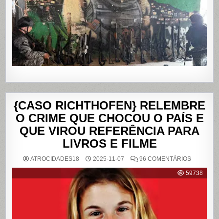
DA
PENHA,
NO
RIO
DE
JANEIRO
{CASO RICHTHOFEN} RELEMBRE
O CRIME QUE CHOCOU O PAÍS E
QUE VIROU REFERÊNCIA PARA
LIVROS E FILME
EM
ATROCIDADES18
2025-11-07
96 COMENTÁRIOS
{CASO
RICHTHO
59738
RELEMB
O
CRIME
QUE
CHOCOU
O
PAÍS
E