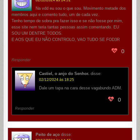
Na vdd eu sou o que sou. Movimento metade dos
membros aqui e comento tudo, um de cada vez.
Tenho tempo de sobra pra fazer isso e se não fosse por mim,
esse site nem teria tantas pessoas assim comentando. EU
SOU UM DENTRE TODOS.
E AOS QUE EU NÃO CONTROLO, VAO TUDO SE FOD3R
0
Responder
Castiel, o anjo do Senhor.
disse:
02/12/2024 às 18:25
Dale um tapa na cara desse vagabundo ADM.
0
Responder
Peito de aço
disse: