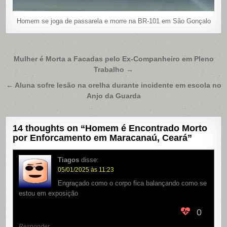
Homem se joga de passarela e morre na BR-101 em São Gonçalo
Navegação
Mulher é Morta a Facadas pelo Ex-Companheiro em Pleno
Trabalho →
de
Post
← Aluna sofre lesão na orelha durante incidente em escola no
Anjo da Guarda
14 thoughts on “
Homem é Encontrado Morto
por Enforcamento em Maracanaú, Ceará
”
Tiagos
disse:
05/01/2025 às 11:23
Engraçado como o corpo fica balançando como se
estou em exposição
0
Responder