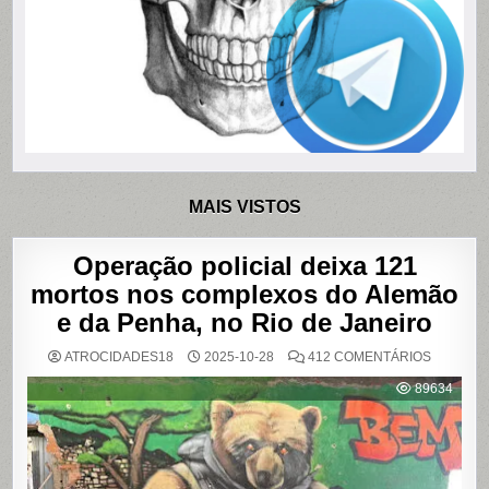
MAIS VISTOS
Operação policial deixa 121
mortos nos complexos do Alemão
e da Penha, no Rio de Janeiro
EM
ATROCIDADES18
2025-10-28
412 COMENTÁRIOS
OPERAÇ
POLICIAL
89634
DEIXA
121
MORTOS
NOS
COMPLE
DO
ALEMÃO
E