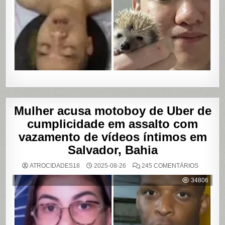
Mulher acusa motoboy de Uber de
cumplicidade em assalto com
vazamento de vídeos íntimos em
Salvador, Bahia
EM
ATROCIDADES18
2025-08-26
245 COMENTÁRIOS
MULHER
ACUSA
34806
MOTOBO
DE
UBER
DE
CUMPLIC
EM
ASSALTO