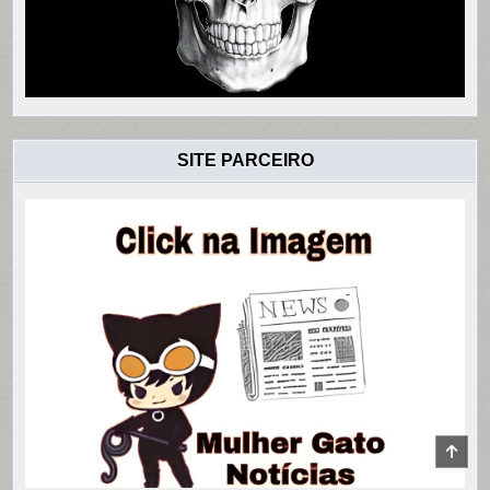
SITE PARCEIRO
SCR
TO
TOP