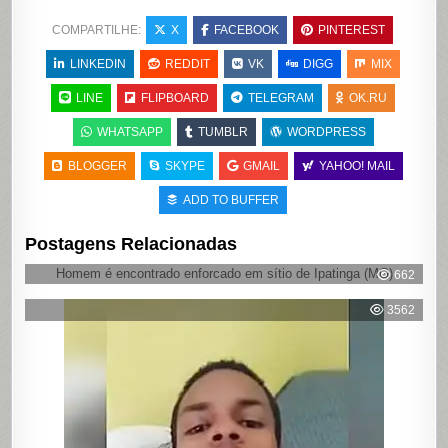
COMPARTILHE:
X
FACEBOOK
PINTEREST
LINKEDIN
REDDIT
VK
DIGG
MIX
LINE
FLIPBOARD
TELEGRAM
OK.RU
WHATSAPP
TUMBLR
WORDPRESS
BLOGGER
SKYPE
GMAIL
YAHOO! MAIL
ADD TO BUFFER
Postagens Relacionadas
Homem é encontrado enforcado em sítio de Ipatinga (MG)
662
3562