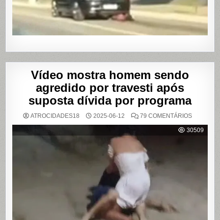
SHOWS
EM
SÃO
PAULO
Vídeo mostra homem sendo
agredido por travesti após
suposta dívida por programa
EM
ATROCIDADES18
2025-06-12
79 COMENTÁRIOS
VÍDEO
MOSTRA
30509
HOMEM
SENDO
AGREDID
POR
TRAVESTI
APÓS
SUPOSTA
DÍVIDA
POR
PROGRA