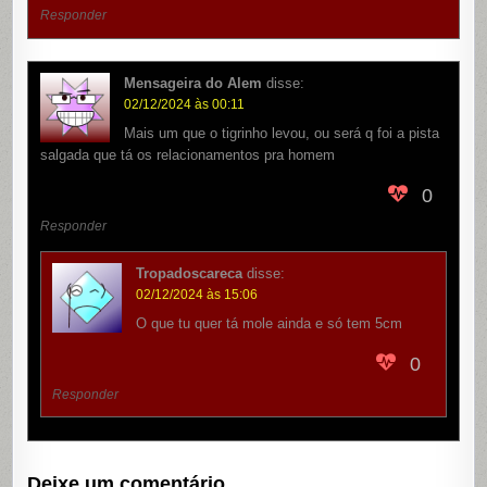
Responder
Mensageira do Alem
disse:
02/12/2024 às 00:11
Mais um que o tigrinho levou, ou será q foi a pista
salgada que tá os relacionamentos pra homem
0
Responder
Tropadoscareca
disse:
02/12/2024 às 15:06
O que tu quer tá mole ainda e só tem 5cm
0
Responder
Deixe um comentário