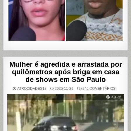
COM
VAZAME
DE
VÍDEOS
ÍNTIMOS
EM
SALVADO
BAHIA
Mulher é agredida e arrastada por
quilômetros após briga em casa
de shows em São Paulo
EM
ATROCIDADES18
2025-11-29
245 COMENTÁRIOS
MULHER
É
31035
AGREDI
E
ARRAST
POR
QUILÔM
APÓS
BRIGA
EM
CASA
DE