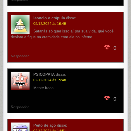
leoncio o crápula
disse:
05/12/2024 às 16:49
Satanás só quer isso aí pra sua vida, qué você
desista e fique na eternidade com ele no inferno.
0
Responder
PSICOPATA
disse:
02/12/2024 às 15:48
Mente fraca
0
Responder
Peito de aço
disse:
02/12/2024 às 14:51