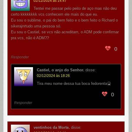
02/12/2024 às 14:47
Tentei me passar pelo peito de aço mas não deu
certo kkkkkkkk vcs conhecem ele mais do que eu.
Eu sou o sublime, o pai do bem feito e o bem feito o Richard o
sikerajnrtudo uma pessoa só.
Eu sou o Castiel, se vcs não acreditam, o ADM pode confirmar
pra vcs, não é ADM??
0
Responder
Castiel, o anjo do Senhor.
disse:
02/12/2024 às 18:26
Tira meu nome dessa tua boca fedorenta🤮
0
Responder
ventinhos da Morte.
disse: