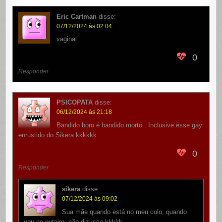
Eric Cartman
disse:
07/12/2024 às 02:04
vaginal
0
Responder
PSICOPATA
disse:
06/12/2024 às 21:18
Bandido bom é bandido morto . Inclusive esse gay
enrustido do Sikera kkkkkk.
0
Responder
sikera
disse:
07/12/2024 às 09:02
Sua mãe quando está no meu colo, quando
vou no puteiro, não diz isso kkkkk