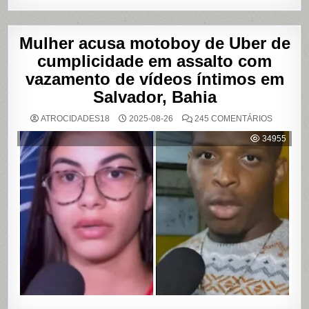
Mulher acusa motoboy de Uber de
cumplicidade em assalto com
vazamento de vídeos íntimos em
Salvador, Bahia
EM
ATROCIDADES18
2025-08-26
245 COMENTÁRIOS
MULHER
ACUSA
34955
MOTOBO
DE
UBER
DE
CUMPLIC
EM
ASSALTO
COM
VAZAME
DE
VÍDEOS
ÍNTIMOS
EM
SALVADO
BAHIA