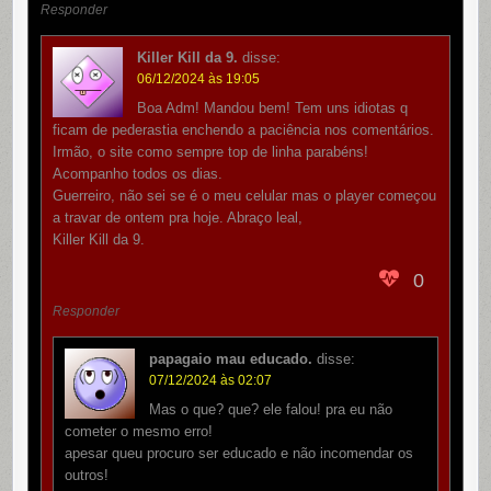
Responder
Killer Kill da 9.
disse:
06/12/2024 às 19:05
Boa Adm! Mandou bem! Tem uns idiotas q
ficam de pederastia enchendo a paciência nos comentários.
Irmão, o site como sempre top de linha parabéns!
Acompanho todos os dias.
Guerreiro, não sei se é o meu celular mas o player começou
a travar de ontem pra hoje. Abraço leal,
Killer Kill da 9.
0
Responder
papagaio mau educado.
disse:
07/12/2024 às 02:07
Mas o que? que? ele falou! pra eu não
cometer o mesmo erro!
apesar queu procuro ser educado e não incomendar os
outros!