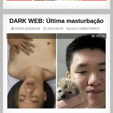
DARK WEB: Última masturbação
EM
ATROCIDADES18
2025-08-03
620 COMENTÁRIOS
DARK
WEB:
44111
ÚLTIMA
MASTUR