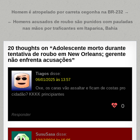
Navegação
Homem é atropelado por carreta cegonha na BR-232 →
de
← Homens acusados de roubo são punidos com pauladas
Post
nas mãos por traficantes em Itaparica, Bahia
20 thoughts on “
Adolescente morto durante
tentativa de roubo em New Orleans; gerente
não enfrenta acusações
”
Tiagos
disse:
06/01/2025 às 13:57
Oxe, os caras vão assaltar e ficam de costas pro
cidadão? KKKK principiantes
0
Responder
SusuSasa
disse: