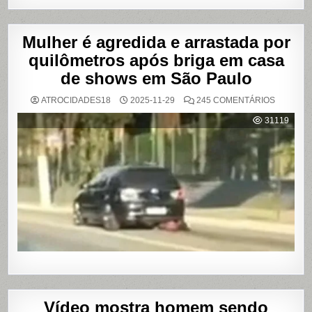
Mulher é agredida e arrastada por
quilômetros após briga em casa
de shows em São Paulo
EM
ATROCIDADES18
2025-11-29
245 COMENTÁRIOS
MULHER
É
31119
AGREDI
E
ARRAST
POR
QUILÔM
APÓS
BRIGA
EM
CASA
DE
SHOWS
EM
SÃO
PAULO
Vídeo mostra homem sendo