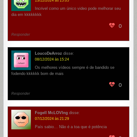
13/12/2024 às 15:05
Incrivel como um único video pode melhorar seu
dia em kkkkkkkk
0
Responder
LoucoDeArroz
disse:
08/12/2024 às 15:24
Os melhores vídeos sempre é de bandido se
fodendo kkkkkk bom de mais
0
Responder
Fogell McLOVIng
disse:
07/12/2024 às 21:29
País sabio… Não é a toa que é potência