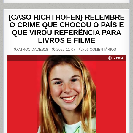
{CASO RICHTHOFEN} RELEMBRE
O CRIME QUE CHOCOU O PAÍS E
QUE VIROU REFERÊNCIA PARA
LIVROS E FILME
EM
ATROCIDADES18
2025-11-07
96 COMENTÁRIOS
{CASO
RICHTHO
59984
RELEMB
O
CRIME
QUE
CHOCOU
O
PAÍS
E
QUE
VIROU
REFERÊN
PARA
LIVROS
E
FILME