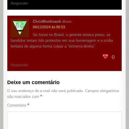
Responder
ChrisMontisanti
disse:
06/12/2024 às 06:53
Se fosse no Brasil, o gerente estava preso, os
bandidos teriam tido protestos em sua homenagem e a mídia
tentaria de alguma forma culpar a “extrema-direita”.
0
Responder
Deixe um comentário
O seu endereço de e-mail não será publicado.
Campos obrigatórios
*
são marcados com
*
Comentário