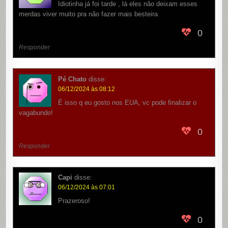
Idiotinha já foi tarde , lá eles não deixam esses
merdas viver muito pra não fazer mais besteira
0
Responder
Pé Chato
disse:
06/12/2024 às 08:12
É isso q eu gosto nos EUA, vc pode finalizar o
vagabundo!
0
Responder
Capi
disse:
06/12/2024 às 07:01
Prazeroso!
0