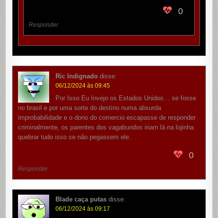
0
Responder
Ric Indignado
disse:
06/12/2024 às 09:45
Por Isso Eu Invejo os Estados Unidos… se fosse
no brasil e por uma sorte do destino numa absurda
improbabilidade e o dono do comercio escapasse de responder
criminalmente, os parentes dos vagabundos iriam lá na lojinha
quebrar tudo isso se não pegassem ele.
0
Responder
Blade caça putas
disse:
06/12/2024 às 09:17