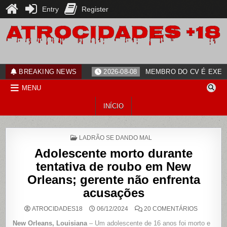
Entry
Register
Skip
to
content
ATROCIDADES+18
noticias
BREAKING NEWS
2026-08-08
MEMBRO DO CV É EXECU
MENU
INÍCIO
POSTED
LADRÃO SE DANDO MAL
IN
Adolescente morto durante
tentativa de roubo em New
Orleans; gerente não enfrenta
acusações
EM
ATROCIDADES18
06/12/2024
20 COMENTÁRIOS
ADOLESC
MORTO
New Orleans, Louisiana
– Um adolescente de 16 anos foi morto e
DURANTE