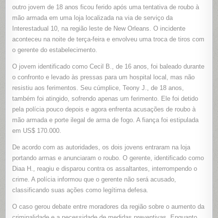
TENTATIV
outro jovem de 18 anos ficou ferido após uma tentativa de roubo à
DE
ROUBO
mão armada em uma loja localizada na via de serviço da
EM
Interestadual 10, na região leste de New Orleans. O incidente
NEW
ORLEANS
aconteceu na noite de terça-feira e envolveu uma troca de tiros com
GERENTE
NÃO
o gerente do estabelecimento.
ENFRENT
ACUSAÇ
O jovem identificado como Cecil B., de 16 anos, foi baleado durante
o confronto e levado às pressas para um hospital local, mas não
resistiu aos ferimentos. Seu cúmplice, Teony J., de 18 anos,
também foi atingido, sofrendo apenas um ferimento. Ele foi detido
pela polícia pouco depois e agora enfrenta acusações de roubo à
mão armada e porte ilegal de arma de fogo. A fiança foi estipulada
em US$ 170.000.
De acordo com as autoridades, os dois jovens entraram na loja
portando armas e anunciaram o roubo. O gerente, identificado como
Diaa H., reagiu e disparou contra os assaltantes, interrompendo o
crime. A polícia informou que o gerente não será acusado,
classificando suas ações como legítima defesa.
O caso gerou debate entre moradores da região sobre o aumento da
criminalidade e a necessidade de medidas preventivas. Enquanto