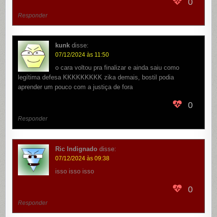
0
Responder
kunk
disse:
07/12/2024 às 11:50
o cara voltou pra finalizar e ainda saiu como
legítima defesa KKKKKKKKK zika demais, bostil podia
aprender um pouco com a justiça de fora
0
Responder
Ric Indignado
disse:
07/12/2024 às 09:38
isso isso isso
0
Responder