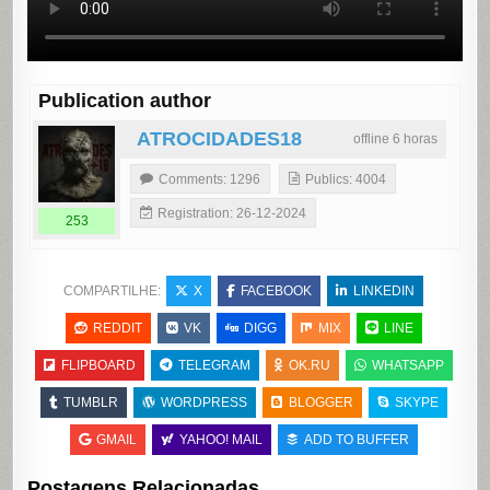
Publication author
ATROCIDADES18
offline 6 horas
Comments: 1296
Publics: 4004
Registration: 26-12-2024
253
COMPARTILHE:
X
FACEBOOK
LINKEDIN
REDDIT
VK
DIGG
MIX
LINE
FLIPBOARD
TELEGRAM
OK.RU
WHATSAPP
TUMBLR
WORDPRESS
BLOGGER
SKYPE
GMAIL
YAHOO! MAIL
ADD TO BUFFER
Postagens Relacionadas