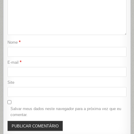
*
Nome
*
E-mail
Site
Salvar meus dados neste navegador para a próxima vez que eu
comentar.