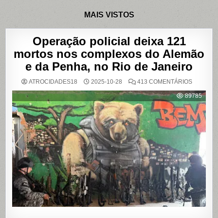
MAIS VISTOS
Operação policial deixa 121
mortos nos complexos do Alemão
e da Penha, no Rio de Janeiro
EM
ATROCIDADES18
2025-10-28
413 COMENTÁRIOS
OPERAÇ
POLICIAL
89785
DEIXA
121
MORTOS
NOS
COMPLE
DO
ALEMÃO
E
DA
PENHA,
NO
RIO
DE
JANEIRO