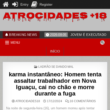
Entry
Register
Skip
to
content
ATROCIDADES+18
noticias
BREAKING NEWS
2026-08-05
JOVEM É EXECUTADO PO
MENU
INÍCIO
POSTED
LADRÃO SE DANDO MAL
IN
karma instantâneo: Homem tenta
assaltar trabalhador em Nova
Iguaçu, cai no chão e morre
durante a fuga
EM
ATROCIDADES18
17/12/2024
16 COMENTÁRIOS
KARMA
INSTANTÂ
Na noite de segunda-feira (16), um homem morreu após tentar
HOMEM