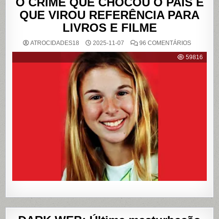
O CRIME QUE CHOCOU O PAÍS E
QUE VIROU REFERÊNCIA PARA
LIVROS E FILME
EM
ATROCIDADES18
2025-11-07
96 COMENTÁRIOS
{CASO
RICHTHO
59816
RELEMB
O
CRIME
QUE
CHOCOU
O
PAÍS
E
QUE
VIROU
REFERÊN
PARA
LIVROS
E
FILME