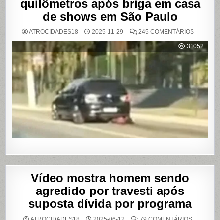
quilômetros após briga em casa
de shows em São Paulo
EM
ATROCIDADES18
2025-11-29
245 COMENTÁRIOS
MULHER
É
31052
AGREDI
E
ARRAST
POR
QUILÔM
APÓS
BRIGA
EM
CASA
DE
SHOWS
EM
SÃO
PAULO
Vídeo mostra homem sendo
agredido por travesti após
suposta dívida por programa
EM
ATROCIDADES18
2025-06-12
79 COMENTÁRIOS