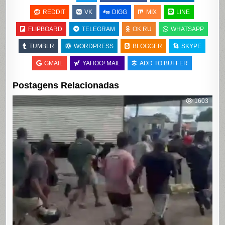
REDDIT
VK
DIGG
MIX
LINE
FLIPBOARD
TELEGRAM
OK.RU
WHATSAPP
TUMBLR
WORDPRESS
BLOGGER
SKYPE
GMAIL
YAHOO! MAIL
ADD TO BUFFER
Postagens Relacionadas
1603