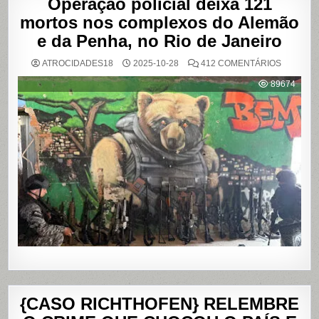
Operação policial deixa 121
mortos nos complexos do Alemão
e da Penha, no Rio de Janeiro
EM
ATROCIDADES18
2025-10-28
412 COMENTÁRIOS
OPERAÇ
POLICIAL
89674
DEIXA
121
MORTOS
NOS
COMPLE
DO
ALEMÃO
E
DA
PENHA,
NO
RIO
DE
JANEIRO
{CASO RICHTHOFEN} RELEMBRE