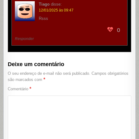
Tiago
disse:
12/01/2025 às 09:47
Rsss
0
Responder
Deixe um comentário
O seu endereço de e-mail não será publicado.
Campos obrigatórios
*
são marcados com
*
Comentário