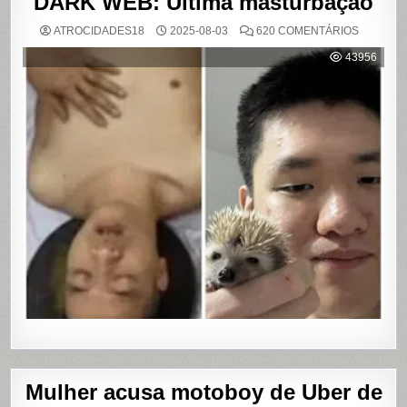
DARK WEB: Última masturbação
EM
ATROCIDADES18
2025-08-03
620 COMENTÁRIOS
DARK
WEB:
43956
ÚLTIMA
MASTUR
Mulher acusa motoboy de Uber de