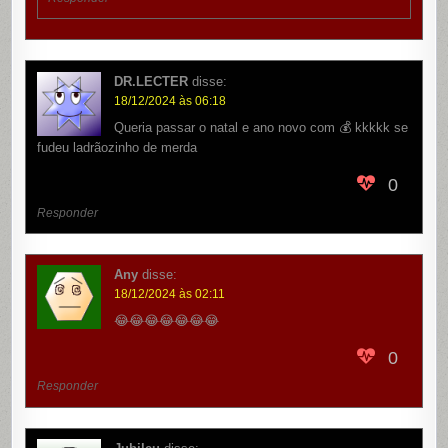
DR.LECTER
disse:
18/12/2024 às 06:18
Queria passar o natal e ano novo com 💰 kkkkk se
fudeu ladrãozinho de merda
0
Responder
Any
disse:
18/12/2024 às 02:11
😂😂😂😂😂😂😂
0
Responder