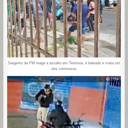
Sargento da PM reage a assalto em Teresina, é baleado e mata um
dos criminosos
2754