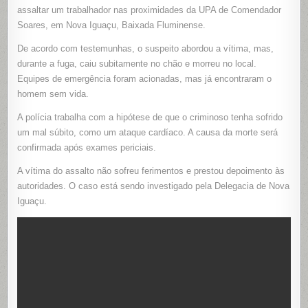
TENTA
assaltar um trabalhador nas proximidades da UPA de Comendador
ASSALTA
TRABALH
Soares, em Nova Iguaçu, Baixada Fluminense.
EM
NOVA
De acordo com testemunhas, o suspeito abordou a vítima, mas,
IGUAÇU,
CAI
durante a fuga, caiu subitamente no chão e morreu no local.
NO
CHÃO
Equipes de emergência foram acionadas, mas já encontraram o
E
MORRE
homem sem vida.
DURANTE
A
FUGA
A polícia trabalha com a hipótese de que o criminoso tenha sofrido
um mal súbito, como um ataque cardíaco. A causa da morte será
confirmada após exames periciais.
A vítima do assalto não sofreu ferimentos e prestou depoimento às
autoridades. O caso está sendo investigado pela Delegacia de Nova
Iguaçu.