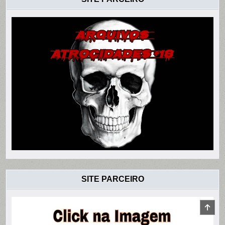
SITE PARCEIRO
SCR
TO
TOP