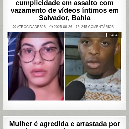
cumplicidade em assalto com
vazamento de vídeos íntimos em
Salvador, Bahia
EM
ATROCIDADES18
2025-08-26
245 COMENTÁRIOS
MULHER
ACUSA
34843
MOTOBO
DE
UBER
DE
CUMPLIC
EM
ASSALTO
COM
VAZAME
DE
VÍDEOS
ÍNTIMOS
EM
SALVADO
BAHIA
Mulher é agredida e arrastada por