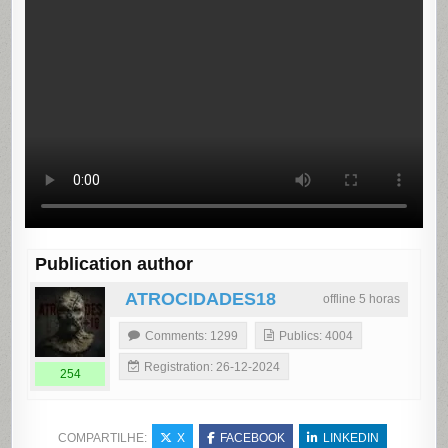
Publication author
ATROCIDADES18
offline 5 horas
Comments: 1299
Publics: 4004
Registration: 26-12-2024
254
COMPARTILHE:
X
FACEBOOK
LINKEDIN