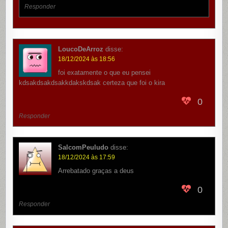
Responder
LoucoDeArroz
disse:
18/12/2024 às 18:56
foi exatamente o que eu pensei
kdsakdsakdsakkdakskdsak certeza que foi o kira
0
Responder
SalcomPeuludo
disse:
18/12/2024 às 17:59
Arrebatado graças a deus
0
Responder