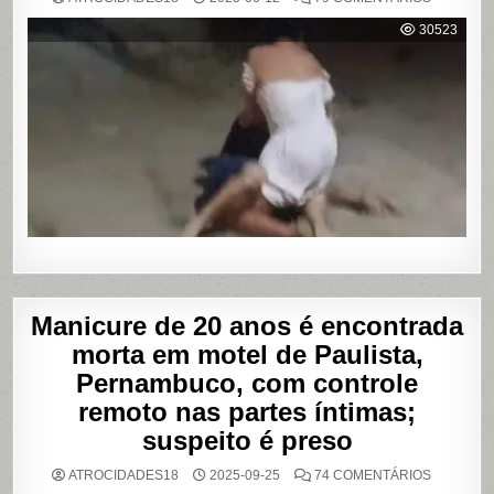
VÍDEO
MOSTRA
30523
HOMEM
SENDO
AGREDID
POR
TRAVESTI
APÓS
SUPOSTA
DÍVIDA
POR
PROGRA
Manicure de 20 anos é encontrada
morta em motel de Paulista,
Pernambuco, com controle
remoto nas partes íntimas;
suspeito é preso
EM
ATROCIDADES18
2025-09-25
74 COMENTÁRIOS
MANICUR