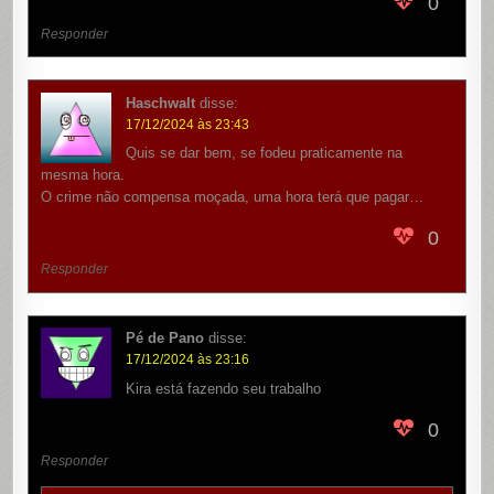
0
Responder
Haschwalt
disse:
17/12/2024 às 23:43
Quis se dar bem, se fodeu praticamente na
mesma hora.
O crime não compensa moçada, uma hora terá que pagar…
0
Responder
Pé de Pano
disse:
17/12/2024 às 23:16
Kira está fazendo seu trabalho
0
Responder