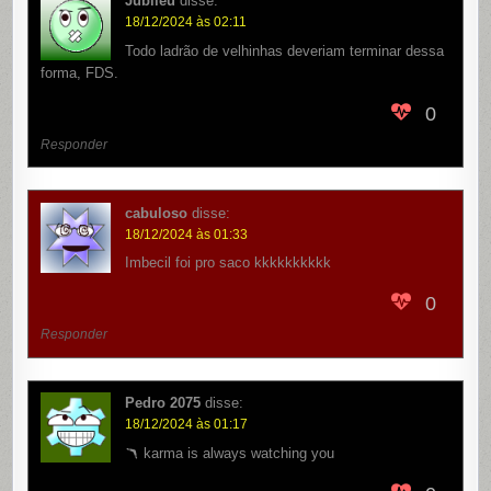
Jubileu
disse:
18/12/2024 às 02:11
Todo ladrão de velhinhas deveriam terminar dessa
forma, FDS.
0
Responder
cabuloso
disse:
18/12/2024 às 01:33
Imbecil foi pro saco kkkkkkkkkk
0
Responder
Pedro 2075
disse:
18/12/2024 às 01:17
🪃 karma is always watching you