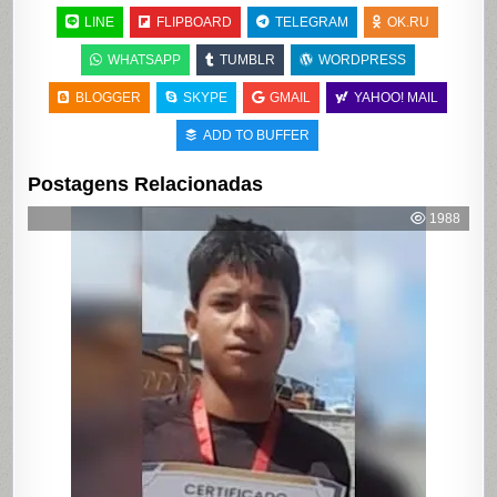
LINE
FLIPBOARD
TELEGRAM
OK.RU
WHATSAPP
TUMBLR
WORDPRESS
BLOGGER
SKYPE
GMAIL
YAHOO! MAIL
ADD TO BUFFER
Postagens Relacionadas
1988