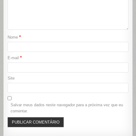
*
Nome
*
E-mail
Site
Salvar meus dados neste navegador para a próxima vez que eu
comentar.