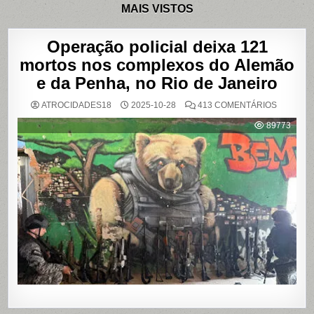
MAIS VISTOS
Operação policial deixa 121
mortos nos complexos do Alemão
e da Penha, no Rio de Janeiro
EM
ATROCIDADES18
2025-10-28
413 COMENTÁRIOS
OPERAÇ
POLICIAL
89773
DEIXA
121
MORTOS
NOS
COMPLE
DO
ALEMÃO
E
DA
PENHA,
NO
RIO
DE
JANEIRO