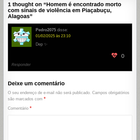
1 thought on “
Homem é encontrado morto
com sinais de violência em Piaçabuçu,
Alagoas
”
Pedro2075
disse:
01/02/2025 às 23:10
Dep ✨
0
Responder
Deixe um comentário
O seu endereço de e-mail não será publicado.
Campos obrigatórios
*
são marcados com
*
Comentário