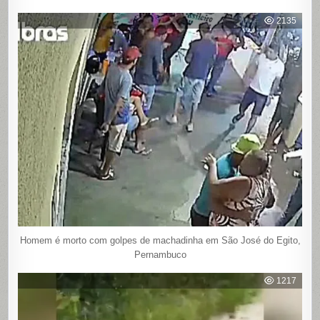
2135
Homem é morto com golpes de machadinha em São José do Egito,
Pernambuco
1217