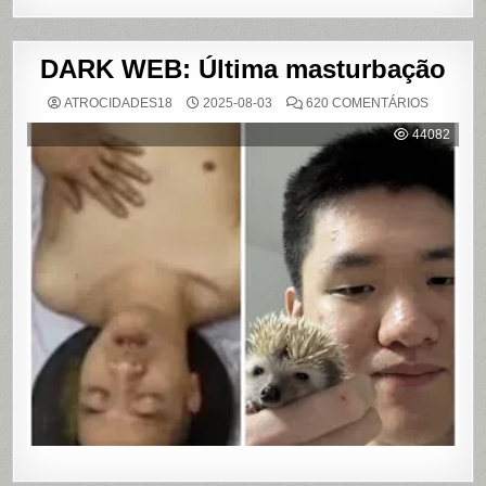
DARK WEB: Última masturbação
EM
ATROCIDADES18
2025-08-03
620 COMENTÁRIOS
DARK
WEB:
44082
ÚLTIMA
MASTUR