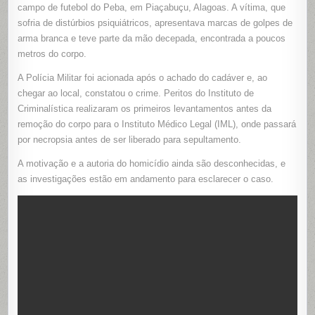
SINAIS
campo de futebol do Peba, em Piaçabuçu, Alagoas. A vítima, que
DE
sofria de distúrbios psiquiátricos, apresentava marcas de golpes de
VIOLÊNCIA
EM
arma branca e teve parte da mão decepada, encontrada a poucos
PIAÇABUÇ
ALAGOAS
metros do corpo.
A Polícia Militar foi acionada após o achado do cadáver e, ao
chegar ao local, constatou o crime. Peritos do Instituto de
Criminalística realizaram os primeiros levantamentos antes da
remoção do corpo para o Instituto Médico Legal (IML), onde passará
por necropsia antes de ser liberado para sepultamento.
A motivação e a autoria do homicídio ainda são desconhecidas, e
as investigações estão em andamento para esclarecer o caso.