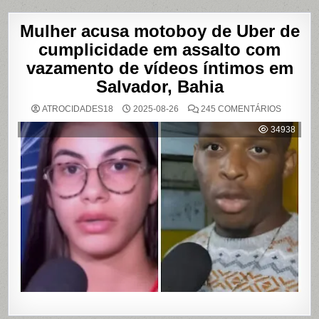
Mulher acusa motoboy de Uber de
cumplicidade em assalto com
vazamento de vídeos íntimos em
Salvador, Bahia
EM
ATROCIDADES18
2025-08-26
245 COMENTÁRIOS
MULHER
ACUSA
34938
MOTOBO
DE
UBER
DE
CUMPLIC
EM
ASSALTO
COM
VAZAME
DE
VÍDEOS
ÍNTIMOS
EM
SALVADO
BAHIA