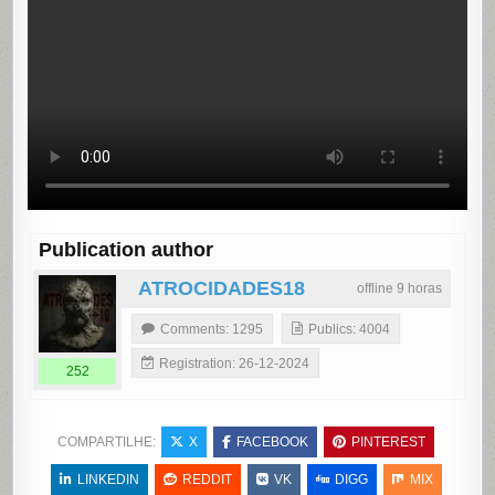
Publication author
ATROCIDADES18
offline 9 horas
Comments: 1295
Publics: 4004
Registration: 26-12-2024
252
COMPARTILHE:
X
FACEBOOK
PINTEREST
LINKEDIN
REDDIT
VK
DIGG
MIX