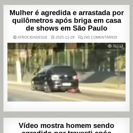
Mulher é agredida e arrastada por
quilômetros após briga em casa
de shows em São Paulo
EM
ATROCIDADES18
2025-11-29
245 COMENTÁRIOS
MULHER
É
31113
AGREDI
E
ARRAST
POR
QUILÔM
APÓS
BRIGA
EM
CASA
DE
SHOWS
EM
SÃO
PAULO
Vídeo mostra homem sendo