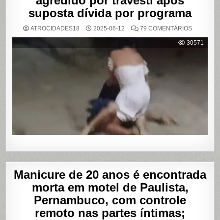
agredido por travesti após
suposta dívida por programa
EM
ATROCIDADES18
2025-06-12
79 COMENTÁRIOS
VÍDEO
MOSTRA
30571
HOMEM
SENDO
AGREDID
POR
TRAVESTI
APÓS
SUPOSTA
DÍVIDA
POR
PROGRA
Manicure de 20 anos é encontrada
morta em motel de Paulista,
Pernambuco, com controle
remoto nas partes íntimas;