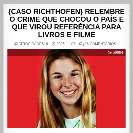
{CASO RICHTHOFEN} RELEMBRE
O CRIME QUE CHOCOU O PAÍS E
QUE VIROU REFERÊNCIA PARA
LIVROS E FILME
EM
ATROCIDADES18
2025-11-07
96 COMENTÁRIOS
{CASO
RICHTHO
59984
RELEMB
O
CRIME
QUE
CHOCOU
O
PAÍS
E
QUE
VIROU
REFERÊN
PARA
LIVROS
E
FILME