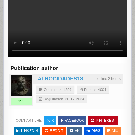
Publication author
ATROCIDADES18
offline 2 horas
Comments: 1296
Publics: 4004
Registration: 26-12-2024
253
COMPARTILHE:
X
FACEBOOK
PINTEREST
LINKEDIN
REDDIT
VK
DIGG
MIX