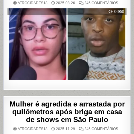
EM
ATROCIDADES18
2025-08-26
245 COMENTÁRIOS
MULHER
ACUSA
34950
MOTOBO
DE
UBER
DE
CUMPLIC
EM
ASSALTO
COM
VAZAME
DE
VÍDEOS
ÍNTIMOS
EM
SALVADO
BAHIA
Mulher é agredida e arrastada por
quilômetros após briga em casa
de shows em São Paulo
EM
ATROCIDADES18
2025-11-29
245 COMENTÁRIOS
MULHER