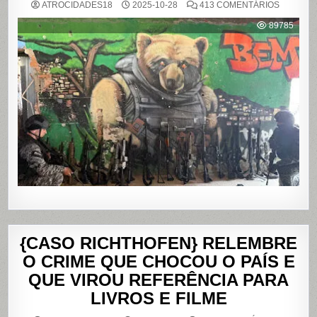
EM
ATROCIDADES18
2025-10-28
413 COMENTÁRIOS
OPERAÇ
POLICIAL
89785
DEIXA
121
MORTOS
NOS
COMPLE
DO
ALEMÃO
E
DA
PENHA,
NO
RIO
DE
JANEIRO
{CASO RICHTHOFEN} RELEMBRE
O CRIME QUE CHOCOU O PAÍS E
QUE VIROU REFERÊNCIA PARA
LIVROS E FILME