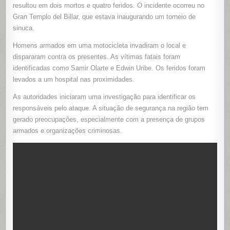
MORTOS
resultou em dois mortos e quatro feridos. O incidente ocorreu no
E
Gran Templo del Billar, que estava inaugurando um torneio de
QUATRO
FERIDOS
sinuca.
EM
TIROTEIO
EM
Homens armados em uma motocicleta invadiram o local e
VILLA
DEL
dispararam contra os presentes. As vítimas fatais foram
ROSARIO
identificadas como Samir Olarte e Edwin Uribe. Os feridos foram
levados a um hospital nas proximidades.
As autoridades iniciaram uma investigação para identificar os
responsáveis pelo ataque. A situação de segurança na região tem
gerado preocupações, especialmente com a presença de grupos
armados e organizações criminosas.