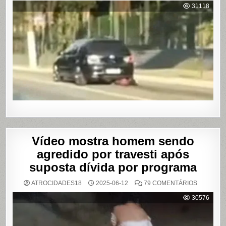
É
31118
AGREDI
E
ARRAST
POR
QUILÔM
APÓS
BRIGA
EM
CASA
DE
SHOWS
EM
SÃO
PAULO
Vídeo mostra homem sendo
agredido por travesti após
suposta dívida por programa
EM
ATROCIDADES18
2025-06-12
79 COMENTÁRIOS
VÍDEO
MOSTRA
30576
HOMEM
SENDO
AGREDID
POR
TRAVESTI