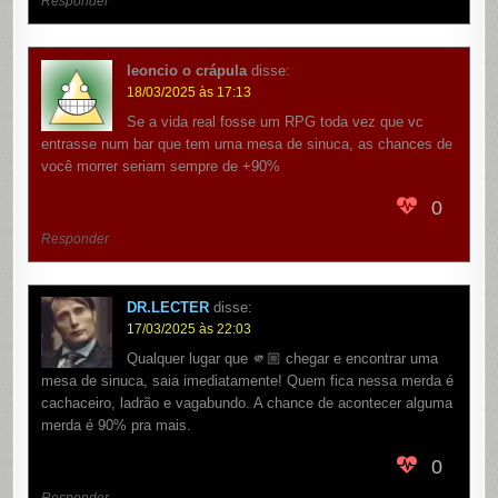
Responder
leoncio o crápula
disse:
18/03/2025 às 17:13
Se a vida real fosse um RPG toda vez que vc
entrasse num bar que tem uma mesa de sinuca, as chances de
você morrer seriam sempre de +90%
0
Responder
DR.LECTER
disse:
17/03/2025 às 22:03
Qualquer lugar que 🫵🏼 chegar e encontrar uma
mesa de sinuca, saia imediatamente! Quem fica nessa merda é
cachaceiro, ladrão e vagabundo. A chance de acontecer alguma
merda é 90% pra mais.
0