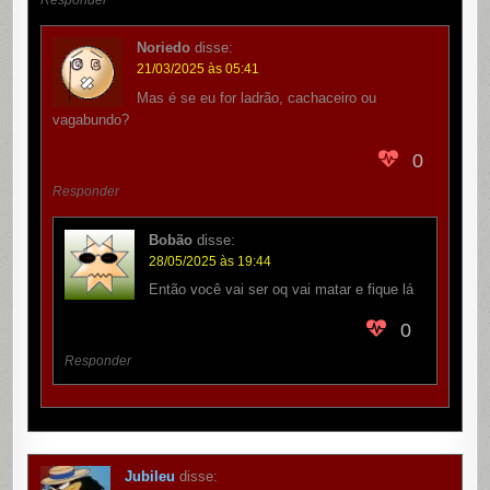
Responder
Noriedo
disse:
21/03/2025 às 05:41
Mas é se eu for ladrão, cachaceiro ou
vagabundo?
0
Responder
Bobão
disse:
28/05/2025 às 19:44
Então você vai ser oq vai matar e fique lá
0
Responder
Jubileu
disse: