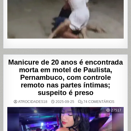
APÓS
SUPOSTA
DÍVIDA
POR
PROGRA
Manicure de 20 anos é encontrada
morta em motel de Paulista,
Pernambuco, com controle
remoto nas partes íntimas;
suspeito é preso
EM
ATROCIDADES18
2025-09-25
74 COMENTÁRIOS
MANICUR
DE
27517
20
ANOS
É
ENCONT
MORTA
EM