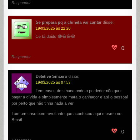
Responder
Se prepara pq a chinela vai cantar
disse:
19/03/2025 às 22:20
Cê tá doido 😂😃😃😃
0
Responder
Detetive Sincero
disse:
19/03/2025 às 07:53
Tem casos de sinuca onde o perdedor não quer
pagar a dívida e simplesmente mata o ganhador e até o pessoal
por perto que não tinha nada a ver
Tem um caso bem revoltante que aconteceu aqui mesmo no
Brasil
0