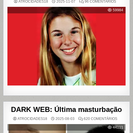
EM
ATROCIDADES18
2025-11-07
96 COMENTÁRIOS
{CASO
RICHTHO
59984
RELEMB
O
CRIME
QUE
CHOCOU
O
PAÍS
E
QUE
VIROU
REFERÊN
PARA
LIVROS
E
FILME
DARK WEB: Última masturbação
EM
ATROCIDADES18
2025-08-03
620 COMENTÁRIOS
DARK
WEB:
44111
ÚLTIMA
MASTUR