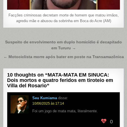
Facções criminosas decretam morte de homem que matou irmãos,
agrediu mãe e abusou da sobrinha em Boca do Acre (AM)
Navegação
Suspeito de envolvimento em duplo homicídio é decapitado
em Tururu →
de
Post
← Motociclista morre após bater em poste na Transamazônica
10 thoughts on “
MATA-MATA EM SINUCA:
Dois mortos e quatro feridos em tiroteio em
Villa del Rosario
”
Seu Kumiama
disse:
10/06/2025 às 17:14
Foi um jogo de mata mata, literalmente.
0