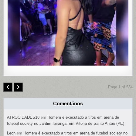
MOTEL
DE
PAULISTA
PERNAMB
COM
CONTRO
REMOTO
NAS
PARTES
ÍNTIMAS;
SUSPEIT
É
PRESO
Page 1 of 584
Comentários
ATROCIDADES18
em
Homem é executado a tiros em arena de
futebol society no Jardim Ipiranga, em Vitória de Santo Antão (PE)
Leon
em
Homem é executado a tiros em arena de futebol society no