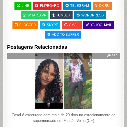
LINE
FLIPBOARD
TELEGRAM
OK.RU
WHATSAPP
TUMBLR
WORDPRESS
BLOGGER
SKYPE
GMAIL
YAHOO! MAIL
ADD TO BUFFER
Postagens Relacionadas
859
Casal é executado com mais de 20 tiros no estacionamento de
supermercado em Missão Velha (CE)