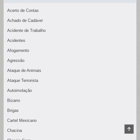
Acerto de Contas
Achado de Cadáver
Acidente de Trabalho
Acidentes
Afogamento
Agressão
Ataque de Animais
Ataque Terrorista
Autoimolação
Bizarro
Brigas
Cartel Mexicano
SCR
Chacina
TO
TOP