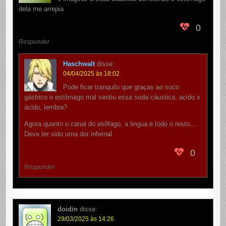
dela me arrepia
0
Responder
Haschwalt
disse:
04/04/2025 às 18:02
Pode ficar tranquilo que graças ao suco
gástrico o estômago mal sentiu essa soda cáustica, acido x
ácido, lembra?
Agora quanto o canal do esôfago, a lingua e todo o resto…
Deve ter sido uma dor infernal.
0
Responder
doidin
disse:
29/03/2025 às 14:26