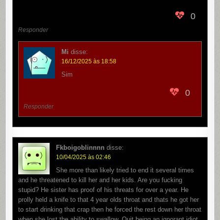
0
Responder
Mi
disse:
16/12/2025 às 18:58
Sim
0
Responder
Fkboigoblinnnn
disse:
10/04/2025 às 02:46
She more than likely tried to end it several times
and he threatened to kill her and her kids. Are you fucking
stupid? He sister has proof of his threats for over a year. He
prolly held a knife to that 4 year olds throat and thats he got her
to start drinking that crap then he forced the rest down her throat
when she lost the ability to swallow. Quit being an ignorant idiot.