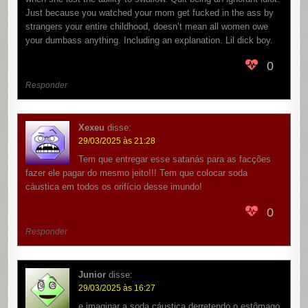
Just because you watched your mom get fucked in the ass by
strangers your entire childhood, doesn’t mean all women owe
your dumbass anything. Including an explanation. Lil dick boy.
0
Responder
Xexeu
disse:
29/03/2025 às 21:28
Tem que entregar esse satanás para as facções
fazer ele pagar do mesmo jeito!!! Tem que colocar soda
cáustica em todos os orifício desse imundo!
0
Responder
Junior
disse:
29/03/2025 às 16:27
e imaginar a soda cáustica derretendo o estômago