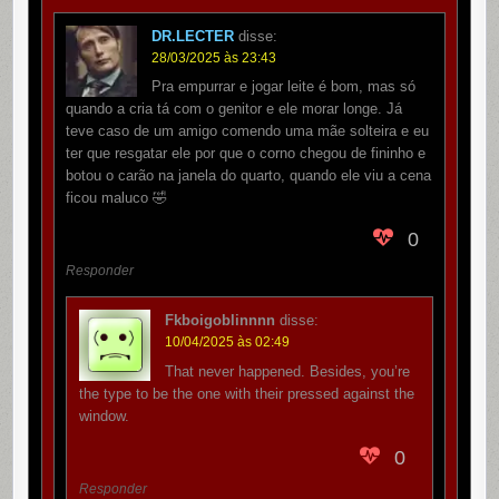
DR.LECTER
disse:
28/03/2025 às 23:43
Pra empurrar e jogar leite é bom, mas só
quando a cria tá com o genitor e ele morar longe. Já
teve caso de um amigo comendo uma mãe solteira e eu
ter que resgatar ele por que o corno chegou de fininho e
botou o carão na janela do quarto, quando ele viu a cena
ficou maluco 🤣
0
Responder
Fkboigoblinnnn
disse:
10/04/2025 às 02:49
That never happened. Besides, you’re
the type to be the one with their pressed against the
window.
0
Responder