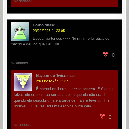
Responder
Corno
disse:
28/03/2025 às 23:05
Buscar pertences???? No mínimo foi atrás do
macho e deu no que Deu!!!!!!
0
Responder
Nayeon do Twice
disse:
29/08/2025 às 12:27
É normal mulheres se relacionarem. E é outra,
talvez ele se mostrou ser uma coisa que ele não era. E
quando ela descubriu, já era tarde de mais e teve um fim
horrível. Ou talvez, foi uma escolha burra dela.
0
Responder