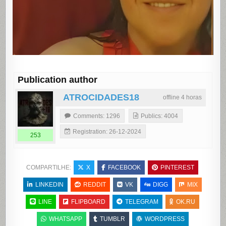
Publication author
ATROCIDADES18
offline 4 horas
Comments: 1296
Publics: 4004
Registration: 26-12-2024
253
COMPARTILHE:
X
FACEBOOK
PINTEREST
LINKEDIN
REDDIT
VK
DIGG
MIX
LINE
FLIPBOARD
TELEGRAM
OK.RU
WHATSAPP
TUMBLR
WORDPRESS