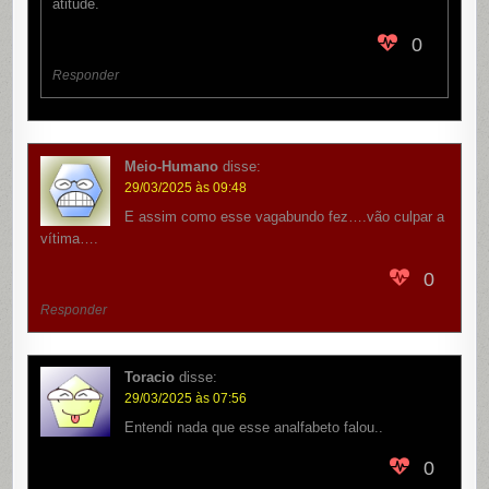
atitude.
0
Responder
Meio-Humano
disse:
29/03/2025 às 09:48
E assim como esse vagabundo fez….vão culpar a
vítima….
0
Responder
Toracio
disse:
29/03/2025 às 07:56
Entendi nada que esse analfabeto falou..
0