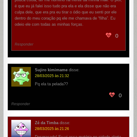
é que eu já falei isso tudo pra ela e ela disse que não era
culpa dele, que era pra eu tirar o ódio que eu senti por ele
dentro do meu coração pq ele me chamava de “filha”. Eu
odeio ele com todas as minhas forças.
0
Responder
Sujiro kimimame
disse:
28/03/2025 às 21:32
Pq ela ta pelada??
0
Responder
Zé da Timba
disse:
28/03/2025 às 21:26
Desgraçado! Eu vi essa matéria no cidade alerta,