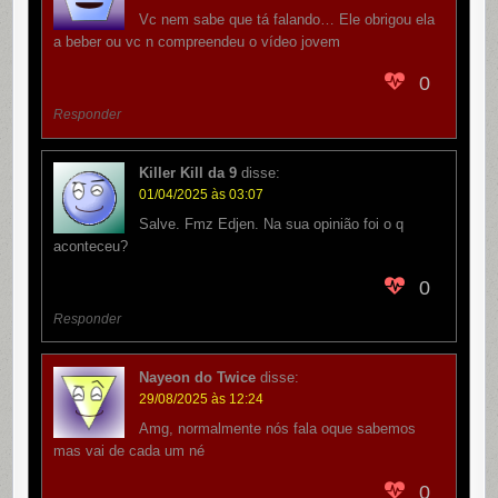
Vc nem sabe que tá falando… Ele obrigou ela
a beber ou vc n compreendeu o vídeo jovem
0
Responder
Killer Kill da 9
disse:
01/04/2025 às 03:07
Salve. Fmz Edjen. Na sua opinião foi o q
aconteceu?
0
Responder
Nayeon do Twice
disse:
29/08/2025 às 12:24
Amg, normalmente nós fala oque sabemos
mas vai de cada um né
0