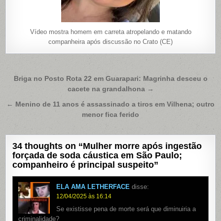
Vídeo mostra homem em carreta atropelando e matando
companheira após discussão no Crato (CE)
Navegação
Briga no Posto Rota 22 em Guarapari: Magrinha desceu o
cacete na grandalhona →
de
Post
← Menino de 11 anos é assassinado a tiros em Vilhena; outro
menor fica ferido
34 thoughts on “
Mulher morre após ingestão
forçada de soda cáustica em São Paulo;
companheiro é principal suspeito
”
ELA AMA LETHERFACE
disse:
12/04/2025 às 16:14
Se existisse pena de morte será que diminuiria a
criminalidade?