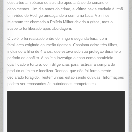
descartou a hipótese de suicídio após análise do cenário e
depoimentos. Um dia antes do crime, a vítima havia enviado à irmã
um vídeo de Rodrigo ameaçando-a com uma faca. Vizinhos
relataram ter chamado a Polícia Militar devido a gritos, mas o
suspeito foi liberado após abordagem.
O velório foi realizado entre domingo e segunda-feira, com
familiares exigindo apuração rigorosa. Cassiana deixa três filhos,
incluindo a filha de 4 anos, que estava sob sua proteção durante o
período de conflito. A polícia investiga o caso como homicídio
qualificado e tortura, com diligências para rastrear a compra do
produto químico e localizar Rodrigo, que não foi formalmente
declarado foragido. Testemunhas estão sendo ouvidas. Informações
podem ser repassadas às autoridades competentes.