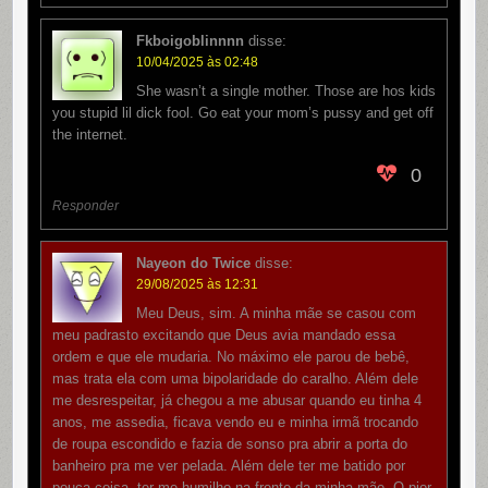
Fkboigoblinnnn
disse:
10/04/2025 às 02:48
She wasn’t a single mother. Those are hos kids
you stupid lil dick fool. Go eat your mom’s pussy and get off
the internet.
0
Responder
Nayeon do Twice
disse:
29/08/2025 às 12:31
Meu Deus, sim. A minha mãe se casou com
meu padrasto excitando que Deus avia mandado essa
ordem e que ele mudaria. No máximo ele parou de bebê,
mas trata ela com uma bipolaridade do caralho. Além dele
me desrespeitar, já chegou a me abusar quando eu tinha 4
anos, me assedia, ficava vendo eu e minha irmã trocando
de roupa escondido e fazia de sonso pra abrir a porta do
banheiro pra me ver pelada. Além dele ter me batido por
pouca coisa, ter me humilho na frente da minha mãe. O pior,