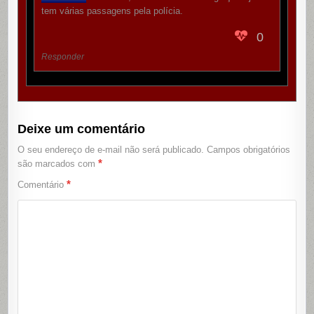
tem várias passagens pela polícia.
0
Responder
Deixe um comentário
O seu endereço de e-mail não será publicado.
Campos obrigatórios
*
são marcados com
*
Comentário