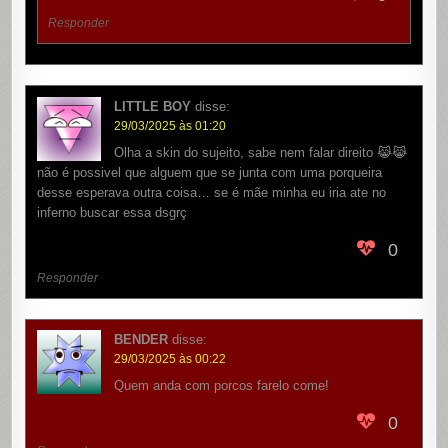
Responder
LITTLE BOY
disse:
29/03/2025 às 01:20
Olha a skin do sujeito, sabe nem falar direito 😹😹
não é possivel que alguem que se junta com uma porqueira
desse esperava outra coisa… se é mãe minha eu iria ate no
inferno buscar essa dsgrç
0
Responder
BENDER
disse:
29/03/2025 às 00:22
Quem anda com porcos farelo come!
0