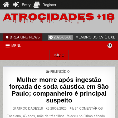
Entry
Register
Skip
to
content
ATROCIDADES+18
noticias
BREAKING NEWS
2026-08-08
MEMBRO DO CV É EXECU
MENU
INÍCIO
POSTED
FEMINICÍDIO
IN
Mulher morre após ingestão
forçada de soda cáustica em São
Paulo; companheiro é principal
suspeito
EM
ATROCIDADES18
28/03/2025
34 COMENTÁRIOS
MULHER
MORRE
Cassiana, 46 anos, mãe de três filhos, faleceu no último sábado
APÓS