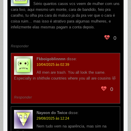
Sério quantos casos vcs veem de mulher com uns
cara lixo, aqui mesmo um monte, cara de bandido, feio pra
caralho, tu olha pra cara do maluco ja da pra ver que o cara é
coisa ruim… mas isso é atrativo para algumas mulheres, e
infelizmente elas mesmas pagam a conta depois.
0
Responder
Fkboigoblinnnn
disse:
10/04/2025 às 02:39
All men are trash. You all look the same.
Especially in shithole countries where you all are cousins 🤣
0
Responder
Nayeon do Twice
disse:
29/08/2025 às 12:24
Nem tudo vem na aparência, mas sim na