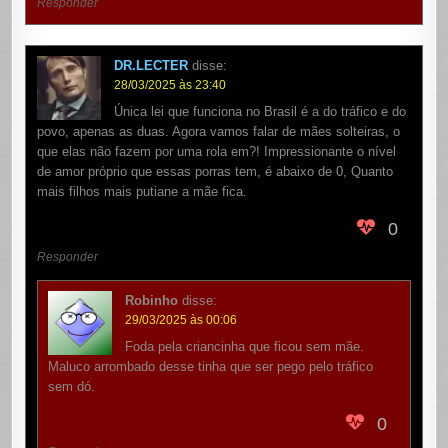
Responder
DR.LECTER
disse:
28/03/2025 às 23:40
Única lei que funciona no Brasil é a do tráfico e do
povo, apenas as duas. Agora vamos falar de mães solteiras, o
que elas não fazem por uma rola em?! Impressionante o nível
de amor próprio que essas porras tem, é abaixo de 0, Quanto
mais filhos mais putiane a mãe fica.
0
Responder
Robinho
disse:
29/03/2025 às 00:06
Foda pela criancinha que ficou sem mãe.
Maluco arrombado desse tinha que ser pego pelo tráfico
sem dó.
0