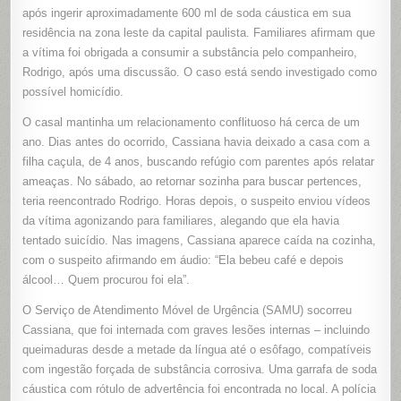
INGESTÃ
após ingerir aproximadamente 600 ml de soda cáustica em sua
FORÇADA
DE
residência na zona leste da capital paulista. Familiares afirmam que
SODA
a vítima foi obrigada a consumir a substância pelo companheiro,
CÁUSTIC
EM
Rodrigo, após uma discussão. O caso está sendo investigado como
SÃO
PAULO;
possível homicídio.
COMPANH
É
PRINCIPA
O casal mantinha um relacionamento conflituoso há cerca de um
SUSPEIT
ano. Dias antes do ocorrido, Cassiana havia deixado a casa com a
filha caçula, de 4 anos, buscando refúgio com parentes após relatar
ameaças. No sábado, ao retornar sozinha para buscar pertences,
teria reencontrado Rodrigo. Horas depois, o suspeito enviou vídeos
da vítima agonizando para familiares, alegando que ela havia
tentado suicídio. Nas imagens, Cassiana aparece caída na cozinha,
com o suspeito afirmando em áudio: “Ela bebeu café e depois
álcool… Quem procurou foi ela”.
O Serviço de Atendimento Móvel de Urgência (SAMU) socorreu
Cassiana, que foi internada com graves lesões internas – incluindo
queimaduras desde a metade da língua até o esôfago, compatíveis
com ingestão forçada de substância corrosiva. Uma garrafa de soda
cáustica com rótulo de advertência foi encontrada no local. A polícia