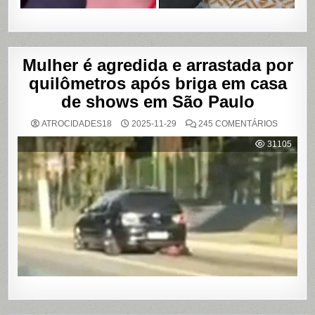
Mulher é agredida e arrastada por
quilômetros após briga em casa
de shows em São Paulo
EM
ATROCIDADES18
2025-11-29
245 COMENTÁRIOS
MULHER
É
31105
AGREDI
E
ARRAST
POR
QUILÔM
APÓS
BRIGA
EM
CASA
DE
SHOWS
EM
SÃO
PAULO