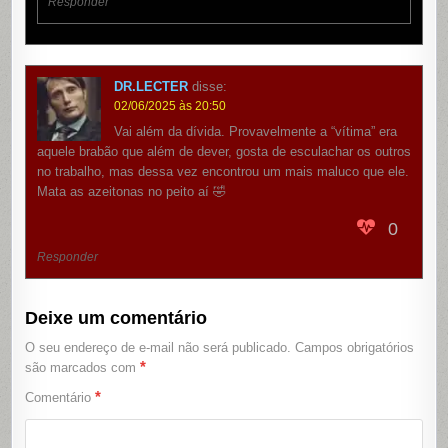
Responder
DR.LECTER
disse:
02/06/2025 às 20:50
Vai além da dívida. Provavelmente a “vítima” era
aquele brabão que além de dever, gosta de esculachar os outros
no trabalho, mas dessa vez encontrou um mais maluco que ele.
Mata as azeitonas no peito aí 🤣
0
Responder
Deixe um comentário
O seu endereço de e-mail não será publicado.
Campos obrigatórios
*
são marcados com
*
Comentário