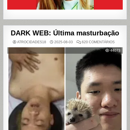
DARK WEB: Última masturbação
EM
ATROCIDADES18
2025-08-03
620 COMENTÁRIOS
DARK
WEB:
44073
ÚLTIMA
MASTUR