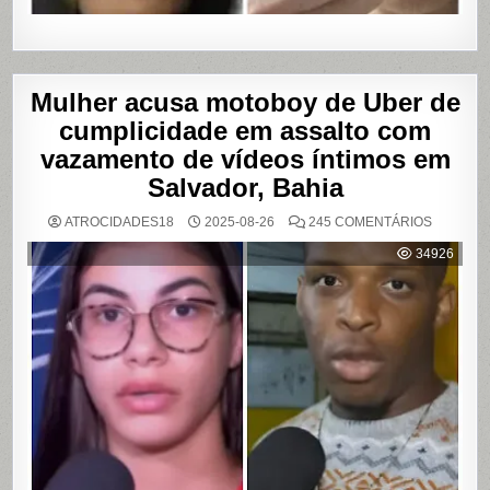
Mulher acusa motoboy de Uber de
cumplicidade em assalto com
vazamento de vídeos íntimos em
Salvador, Bahia
EM
ATROCIDADES18
2025-08-26
245 COMENTÁRIOS
MULHER
ACUSA
34926
MOTOBO
DE
UBER
DE
CUMPLIC
EM
ASSALTO
COM
VAZAME
DE
VÍDEOS
ÍNTIMOS
EM
SALVADO
BAHIA