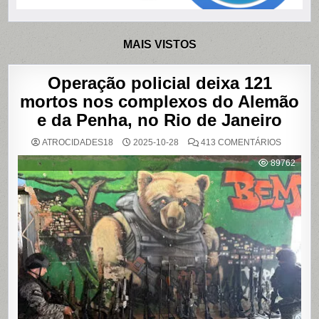
MAIS VISTOS
Operação policial deixa 121
mortos nos complexos do Alemão
e da Penha, no Rio de Janeiro
EM
ATROCIDADES18
2025-10-28
413 COMENTÁRIOS
OPERAÇ
POLICIAL
89762
DEIXA
121
MORTOS
NOS
COMPLE
DO
ALEMÃO
E
DA
PENHA,
NO
RIO
DE
JANEIRO