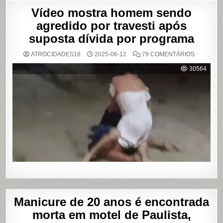
Vídeo mostra homem sendo
agredido por travesti após
suposta dívida por programa
EM
ATROCIDADES18
2025-06-12
79 COMENTÁRIOS
VÍDEO
MOSTRA
30564
HOMEM
SENDO
AGREDID
POR
TRAVESTI
APÓS
SUPOSTA
DÍVIDA
POR
PROGRA
Manicure de 20 anos é encontrada
morta em motel de Paulista,