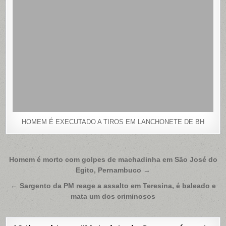
HOMEM É EXECUTADO A TIROS EM LANCHONETE DE BH
Navegação
Homem é morto com golpes de machadinha em São José do
Egito, Pernambuco →
de
Post
← Sargento da PM reage a assalto em Teresina, é baleado e
mata um dos criminosos