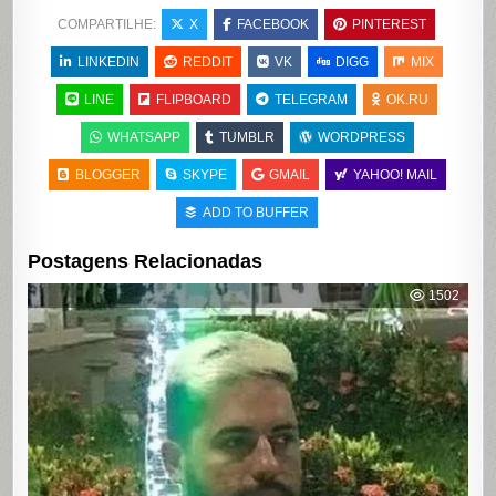
COMPARTILHE:
X
FACEBOOK
PINTEREST
LINKEDIN
REDDIT
VK
DIGG
MIX
LINE
FLIPBOARD
TELEGRAM
OK.RU
WHATSAPP
TUMBLR
WORDPRESS
BLOGGER
SKYPE
GMAIL
YAHOO! MAIL
ADD TO BUFFER
Postagens Relacionadas
1502