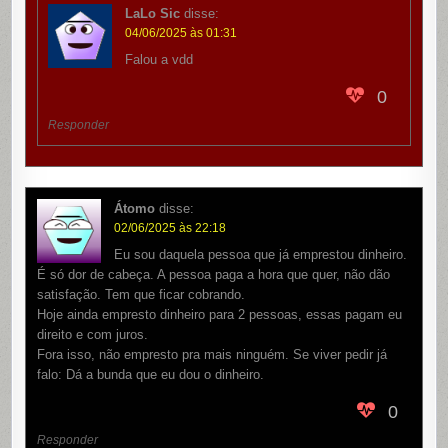
LaLo Sic
disse:
04/06/2025 às 01:31
Falou a vdd
0
Responder
Átomo
disse:
02/06/2025 às 22:18
Eu sou daquela pessoa que já emprestou dinheiro.
É só dor de cabeça. A pessoa paga a hora que quer, não dão
satisfação. Tem que ficar cobrando.
Hoje ainda empresto dinheiro para 2 pessoas, essas pagam eu
direito e com juros.
Fora isso, não empresto pra mais ninguém. Se viver pedir já
falo: Dá a bunda que eu dou o dinheiro.
0
Responder