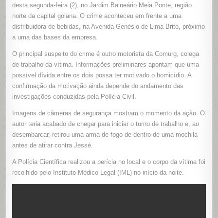
A
desta segunda-feira (2), no Jardim Balneário Meia Ponte, região
TIROS
norte da capital goiana. O crime aconteceu em frente a uma
POR
COLEGA
distribuidora de bebidas, na Avenida Genésio de Lima Brito, próximo
DE
TRABALH
a uma das bases da empresa.
EM
GOIÂNIA
O principal suspeito do crime é outro motorista da Comurg, colega
de trabalho da vítima. Informações preliminares apontam que uma
possível dívida entre os dois possa ter motivado o homicídio. A
confirmação da motivação ainda depende do andamento das
investigações conduzidas pela Polícia Civil.
Imagens de câmeras de segurança mostram o momento da ação. O
autor teria acabado de chegar para iniciar o turno de trabalho e, ao
desembarcar, retirou uma arma de fogo de dentro de uma mochila
antes de atirar contra Jessé.
A Polícia Científica realizou a perícia no local e o corpo da vítima foi
recolhido pelo Instituto Médico Legal (IML) no início da noite.