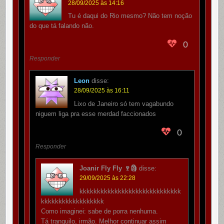
28/09/2025 às 14:16
Tu é daqui do Rio mesmo? Não tem noção
do que tá falando não.
0
Responder
Leon
disse:
28/09/2025 às 16:11
Lixo de Janeiro só tem vagabundo
niguem liga pra esse merdad faccionados
0
Responder
Joanir Fly Fly 🍷🗿
disse:
29/09/2025 às 22:28
kkkkkkkkkkkkkkkkkkkkkkkkkkkkk
kkkkkkkkkkkkkkkkkk
Como imaginei: sabe de porra nenhuma.
Tá tranquilo, irmão. Melhor continuar assim