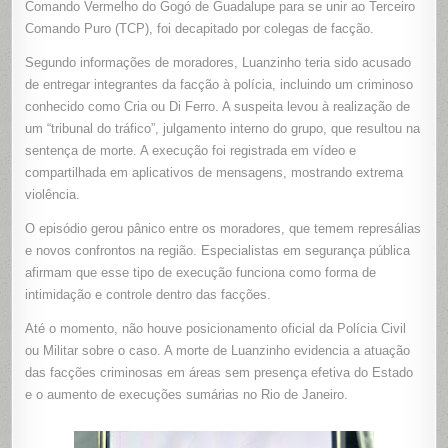
Comando Vermelho do Gogó de Guadalupe para se unir ao Terceiro
ACUSAD
DE
Comando Puro (TCP), foi decapitado por colegas de facção.
TRAIR
FACÇÃO
NO
Segundo informações de moradores, Luanzinho teria sido acusado
RIO
de entregar integrantes da facção à polícia, incluindo um criminoso
conhecido como Cria ou Di Ferro. A suspeita levou à realização de
um “tribunal do tráfico”, julgamento interno do grupo, que resultou na
sentença de morte. A execução foi registrada em vídeo e
compartilhada em aplicativos de mensagens, mostrando extrema
violência.
O episódio gerou pânico entre os moradores, que temem represálias
e novos confrontos na região. Especialistas em segurança pública
afirmam que esse tipo de execução funciona como forma de
intimidação e controle dentro das facções.
Até o momento, não houve posicionamento oficial da Polícia Civil
ou Militar sobre o caso. A morte de Luanzinho evidencia a atuação
das facções criminosas em áreas sem presença efetiva do Estado
e o aumento de execuções sumárias no Rio de Janeiro.