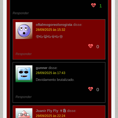
1
Responder
oftalmogoreolorogista
disse:
28/09/2025 às 15:32
🥸👓😹👓💀👓🤓
0
Responder
gunner
disse:
28/09/2025 às 17:43
Devidamento brutalizado.
0
Responder
Joanir Fly Fly 🍷🗿
disse:
29/09/2025 às 22:24