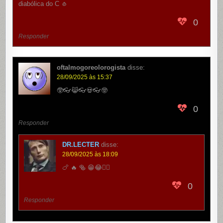
diabólica do C 🧄
0
Responder
oftalmogoreolorogista
disse:
28/09/2025 às 15:37
🥸👓😹👓💀👓🤓
0
Responder
DR.LECTER
disse:
28/09/2025 às 18:09
🍗 🔥 🥯 😁😂👍🏻
0
Responder