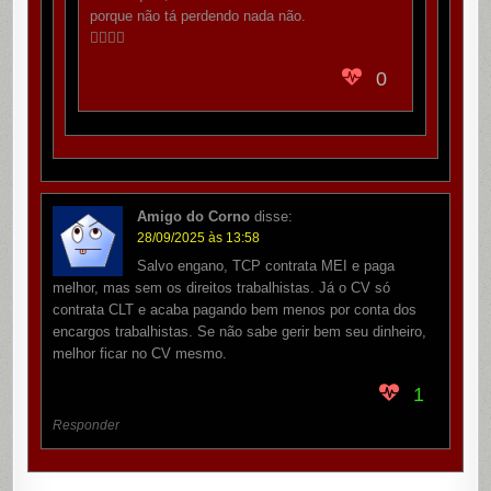
porque não tá perdendo nada não.
✌🏻🐻🚩
0
Amigo do Corno
disse:
28/09/2025 às 13:58
Salvo engano, TCP contrata MEI e paga
melhor, mas sem os direitos trabalhistas. Já o CV só
contrata CLT e acaba pagando bem menos por conta dos
encargos trabalhistas. Se não sabe gerir bem seu dinheiro,
melhor ficar no CV mesmo.
1
Responder