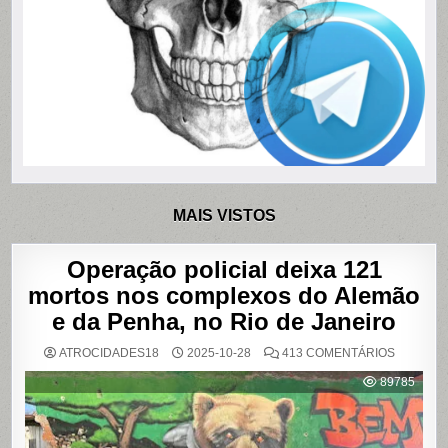
MAIS VISTOS
Operação policial deixa 121
mortos nos complexos do Alemão
e da Penha, no Rio de Janeiro
EM
ATROCIDADES18
2025-10-28
413 COMENTÁRIOS
OPERAÇ
POLICIAL
89785
DEIXA
121
MORTOS
NOS
COMPLE
DO