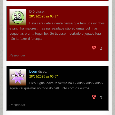
Dió
disse:
28/09/2025 às 05:17
Pela cara dele a gente pensa que tem uns ovinhos
e pintinha maiores, mas na realidade são só umas bolinhas
pequenas e uma toquinho. Se tivessem cortado e jogado fora
não ia fazer diferença.
0
Responder
Leon
disse:
28/09/2025 às 00:57
Ficou igual caveira vermelha Lkkkkkkkkkkkkkkkk
agora vai queimar no fogo do hell junto com os outros
0
Responder