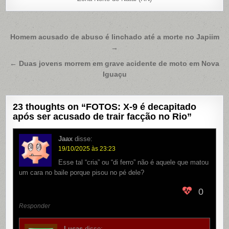
Navegação
Homem acusado de abuso é linchado até a morte no Japiim
→
de
Post
← Duas jovens morrem em grave acidente de moto em Nova
Iguaçu
23 thoughts on “
FOTOS: X-9 é decapitado
após ser acusado de trair facção no Rio
”
Jaax
disse:
19/10/2025 às 23:23
Esse tal “cria” ou “di ferro” não é aquele que matou
um cara no baile porque pisou no pé dele?
0
Responder
Lucas
disse: