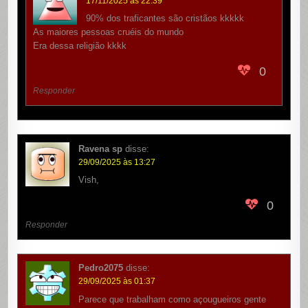
17/11/2025 às 22:39
90% dos traficantes são cristãos kkkkk
As maiores pessoas cruéis do mundo
Era dessa religião kkkk
0
Responder
Ravena sp
disse:
29/09/2025 às 13:27
Vish,
0
Responder
Pedro2075
disse:
29/09/2025 às 01:37
Parece que trabalham como açougueiros gente