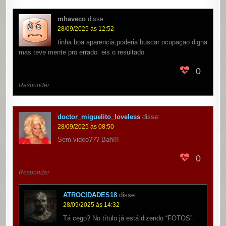
mhaveco
disse:
28/09/2025 às 12:52
tinha boa aparencia,poderia buscar ocupaçao digna
mas teve mente pro errado. eis o resultado
0
Responder
doctor_miguelito_loveless
disse:
28/09/2025 às 08:50
Sem video??? Bah!!!
0
Responder
ATROCIDADES18
disse:
28/09/2025 às 14:32
Tá cego? No título já está dizendo “FOTOS”.