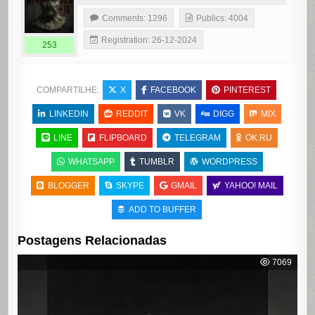
Comments: 1296
Publics: 4004
Registration: 26-12-2024
253
COMPARTILHE:
X
FACEBOOK
PINTEREST
LINKEDIN
REDDIT
VK
DIGG
MIX
LINE
FLIPBOARD
TELEGRAM
OK.RU
WHATSAPP
TUMBLR
WORDPRESS
BLOGGER
SKYPE
GMAIL
YAHOO! MAIL
ADD TO BUFFER
Postagens Relacionadas
7069