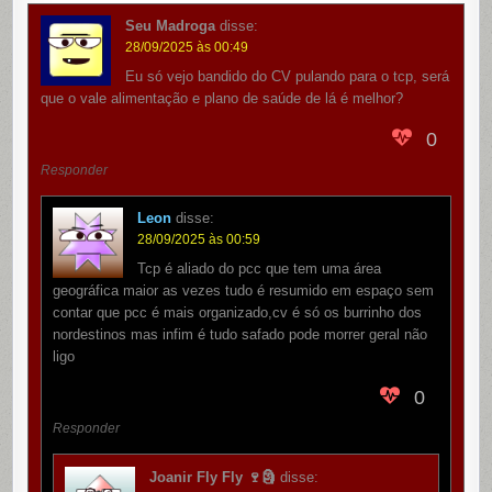
Seu Madroga
disse:
28/09/2025 às 00:49
Eu só vejo bandido do CV pulando para o tcp, será
que o vale alimentação e plano de saúde de lá é melhor?
0
Responder
Leon
disse:
28/09/2025 às 00:59
Tcp é aliado do pcc que tem uma área
geográfica maior as vezes tudo é resumido em espaço sem
contar que pcc é mais organizado,cv é só os burrinho dos
nordestinos mas infim é tudo safado pode morrer geral não
ligo
0
Responder
Joanir Fly Fly 🍷🗿
disse: