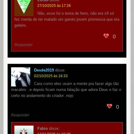
27/10/2025 às 17:26
Não, esse foi o testa de ferro, não era x9 só
fez merda de ter matado um garoto jovem promessa que era
goleiro.
0
Responder
Desde2019
disse:
02/10/2025 às 18:33
Cara como eles usam a mente pra fazer algo tão
macabro ..e depois ficam numa falação que adora Deus e faz o
certo no andamento do criador .nojo
0
Responder
Fabio
disse: