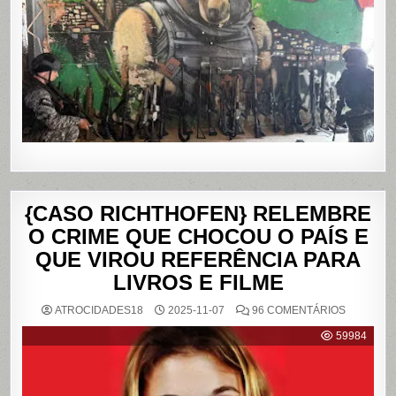
ALEMÃO
E
DA
PENHA,
NO
RIO
DE
JANEIRO
{CASO RICHTHOFEN} RELEMBRE
O CRIME QUE CHOCOU O PAÍS E
QUE VIROU REFERÊNCIA PARA
LIVROS E FILME
EM
ATROCIDADES18
2025-11-07
96 COMENTÁRIOS
{CASO
RICHTHO
59984
RELEMB
O
CRIME
QUE
CHOCOU
O