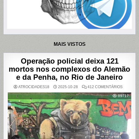
MAIS VISTOS
Operação policial deixa 121
mortos nos complexos do Alemão
e da Penha, no Rio de Janeiro
EM
ATROCIDADES18
2025-10-28
412 COMENTÁRIOS
OPERAÇ
POLICIAL
89717
DEIXA
121
MORTOS
NOS
COMPLE
DO
ALEMÃO
E
DA
PENHA,
NO
RIO