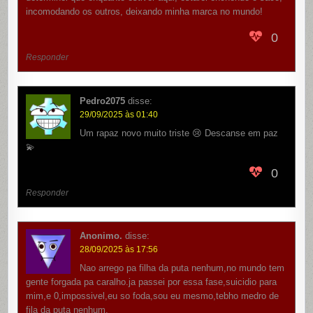
incomodando os outros, deixando minha marca no mundo!
0
Responder
Pedro2075
disse:
29/09/2025 às 01:40
Um rapaz novo muito triste 😢 Descanse em paz
💫
0
Responder
Anonimo.
disse:
28/09/2025 às 17:56
Nao arrego pa filha da puta nenhum,no mundo tem
gente forgada pa caralho.ja passei por essa fase,suicidio para
mim,e 0,impossivel,eu so foda,sou eu mesmo,tebho medro de
fila da puta nenhum.