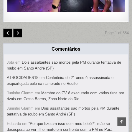
Page 1 of 584
Comentários
Jota
em
Dois assaltantes são mortos pela PM durante tentativa de
roubo em Santo André (SP)
ATROCIDADES18
em
Confeiteira de 21 anos é assassinada e
esquartejada pelo ex-namorado no Recife
Juninho Glamm
em
Membro do CV é executado com vários tiros por
rivais em Costa Barros, Zona Norte do Rio
Juninho Glamm
em
Dois assaltantes são mortos pela PM durante
tentativa de roubo em Santo André (SP)
SCR
Eduardo
em
“Por que fizeram isso com meu bebê?”: mãe se
TO
TOP
desespera ao ver filho morto em confronto com a PM no Pará