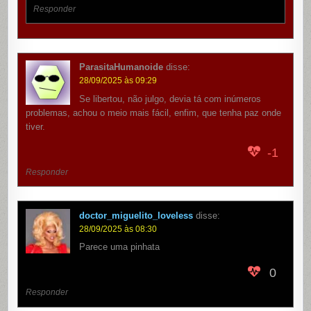
Responder
ParasitaHumanoide
disse:
28/09/2025 às 09:29
Se libertou, não julgo, devia tá com inúmeros
problemas, achou o meio mais fácil, enfim, que tenha paz onde
tiver.
-1
Responder
doctor_miguelito_loveless
disse:
28/09/2025 às 08:30
Parece uma pinhata
0
Responder