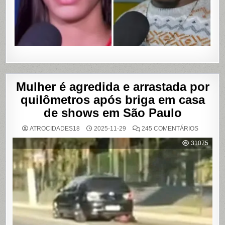
ÍNTIMOS
EM
SALVADO
BAHIA
Mulher é agredida e arrastada por
quilômetros após briga em casa
de shows em São Paulo
EM
ATROCIDADES18
2025-11-29
245 COMENTÁRIOS
MULHER
É
31075
AGREDI
E
ARRAST
POR
QUILÔM
APÓS
BRIGA
EM
CASA
DE
SHOWS
EM
SÃO
PAULO