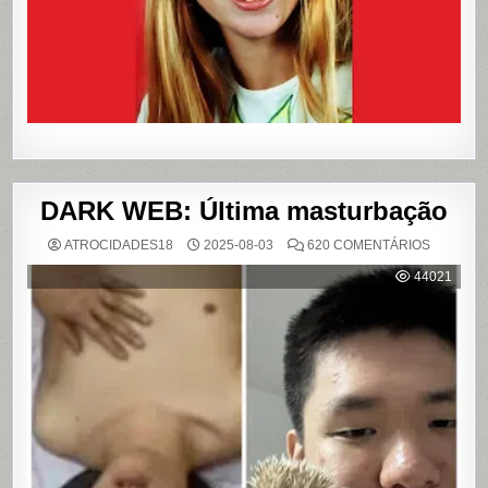
LIVROS
E
FILME
DARK WEB: Última masturbação
EM
ATROCIDADES18
2025-08-03
620 COMENTÁRIOS
DARK
WEB:
44021
ÚLTIMA
MASTUR