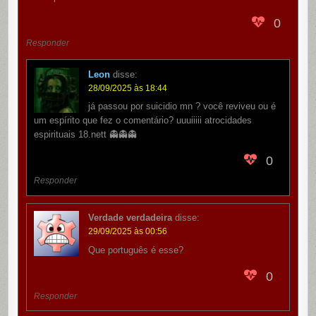
0
Responder
Leon
disse:
28/09/2025 às 18:44
já passou por suicidio mn ? você reviveu ou é
um espírito que fez o comentário? uuuiiiii atrocidades
espirituais 18.nett 👻👻👻
0
Responder
Verdade verdadeira
disse:
29/09/2025 às 00:56
Que português é esse?
0
Responder