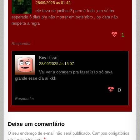
28/09/2025 às 01:42
ele tava de joelhos? porra é foda ,era só ter
esperado 6 dias pra não morrer em setembro , os cara não
respeita a regra
1
Responder
Kev
disse:
28/09/2025 às 15:07
Vai ver a coragem pra fazer isso só tava
grande esse dia aí kkk
0
Responder
Deixe um comentário
O seu endereço de e-mail não será publicado.
Campos obrigatórios
*
são marcados com