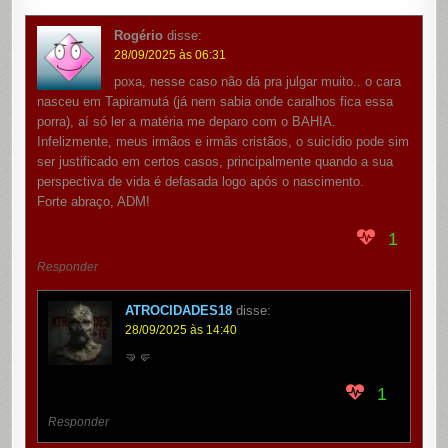
Rogério
disse:
28/09/2025 às 06:31
poxa, nesse caso não dá pra julgar muito.. o cara
nasceu em Tapiramutá (já nem sabia onde caralhos fica essa
porra), aí só ler a matéria me deparo com o BAHIA.
Infelizmente, meus irmãos e irmãs cristãos, o suicídio pode sim
ser justificado em certos casos, principalmente quando a sua
perspectiva de vida é defasada logo após o nascimento.
Forte abraço, ADM!
1
Responder
ATROCIDADES18
disse:
28/09/2025 às 14:40
🤜🤛
1
Responder