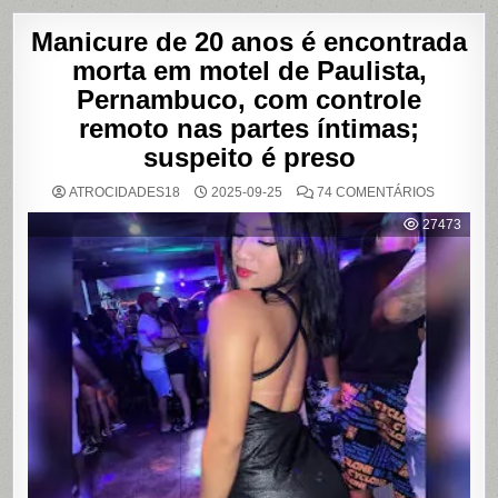
Manicure de 20 anos é encontrada
morta em motel de Paulista,
Pernambuco, com controle
remoto nas partes íntimas;
suspeito é preso
EM
ATROCIDADES18
2025-09-25
74 COMENTÁRIOS
MANICUR
DE
27473
20
ANOS
É
ENCONT
MORTA
EM
MOTEL
DE
PAULISTA
PERNAMB
COM
CONTRO
REMOTO
NAS
PARTES
ÍNTIMAS;
SUSPEIT
É
PRESO