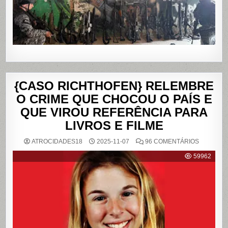
DE
JANEIRO
{CASO RICHTHOFEN} RELEMBRE
O CRIME QUE CHOCOU O PAÍS E
QUE VIROU REFERÊNCIA PARA
LIVROS E FILME
EM
ATROCIDADES18
2025-11-07
96 COMENTÁRIOS
{CASO
RICHTHO
59962
RELEMB
O
CRIME
QUE
CHOCOU
O
PAÍS
E
QUE
VIROU
REFERÊN
PARA