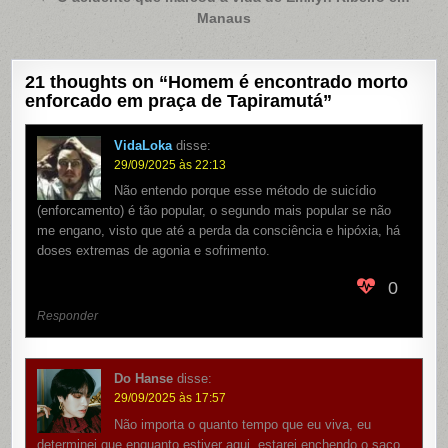
Post
Manaus
21 thoughts on “
Homem é encontrado morto
enforcado em praça de Tapiramutá
”
VidaLoka
disse:
29/09/2025 às 22:13
Não entendo porque esse método de suicídio
(enforcamento) é tão popular, o segundo mais popular se não
me engano, visto que até a perda da consciência e hipóxia, há
doses extremas de agonia e sofrimento.
0
Responder
Do Hanse
disse:
29/09/2025 às 17:57
Não importa o quanto tempo que eu viva, eu
determinei que enquanto estiver aqui, estarei enchendo o saco,