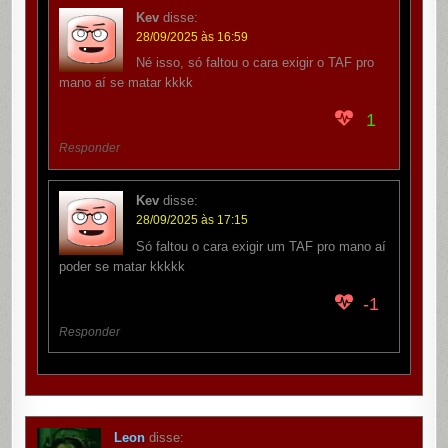
Kev
disse:
28/09/2025 às 16:59
Né isso, só faltou o cara exigir o TAF pro
mano aí se matar kkkk
1
Responder
Kev
disse:
28/09/2025 às 17:15
Só faltou o cara exigir um TAF pro mano aí
poder se matar kkkkk
-1
Responder
Leon
disse: