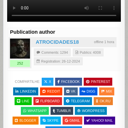
Publication author
ATROCIDADES18
offline 1 hora
Comments: 1294
Publics: 4008
Registration: 26-12-2024
252
COMPARTILHE:
X
FACEBOOK
PINTEREST
LINKEDIN
REDDIT
VK
DIGG
MIX
LINE
FLIPBOARD
TELEGRAM
OK.RU
WHATSAPP
TUMBLR
WORDPRESS
BLOGGER
SKYPE
GMAIL
YAHOO! MAIL