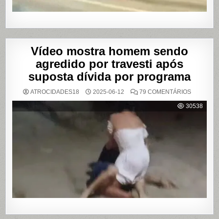
Vídeo mostra homem sendo
agredido por travesti após
suposta dívida por programa
EM
ATROCIDADES18
2025-06-12
79 COMENTÁRIOS
VÍDEO
MOSTRA
30538
HOMEM
SENDO
AGREDID
POR
TRAVESTI
APÓS
SUPOSTA
DÍVIDA
POR
PROGRA