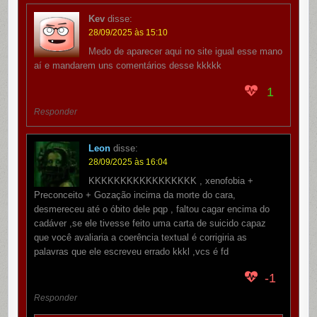
Kev
disse:
28/09/2025 às 15:10
Medo de aparecer aqui no site igual esse mano
aí e mandarem uns comentários desse kkkkk
1
Responder
Leon
disse:
28/09/2025 às 16:04
KKKKKKKKKKKKKKKKK , xenofobia +
Preconceito + Gozação incima da morte do cara,
desmereceu até o óbito dele pqp , faltou cagar encima do
cadáver ,se ele tivesse feito uma carta de suicido capaz
que você avaliaria a coerência textual é corrigiria as
palavras que ele escreveu errado kkkl ,vcs é fd
-1
Responder