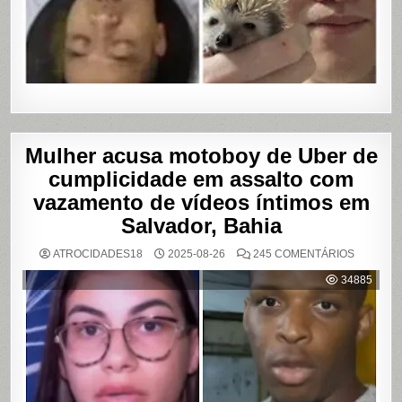
Mulher acusa motoboy de Uber de
cumplicidade em assalto com
vazamento de vídeos íntimos em
Salvador, Bahia
EM
ATROCIDADES18
2025-08-26
245 COMENTÁRIOS
MULHER
ACUSA
34885
MOTOBO
DE
UBER
DE
CUMPLIC
EM
ASSALTO
COM
VAZAME
DE
VÍDEOS