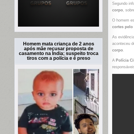
Segundo inf
corpo
, sobr
O homem e
cortes pelo
As evidênci
Homem mata criança de 2 anos
aconteceu de
após mãe recusar proposta de
corpo
.
casamento na Índia; suspeito troca
tiros com a polícia e é preso
A
Polícia C
responsávei