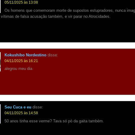
05/11/2025 às 13:08
Os homens que comemoram morte de supostos estupradores, nunca ima
vítimas de falsa acusação também, e vir parar no Atrocidades.
Kokushibo Nordestino
disse:
04/11/2025 às 16:21
alegrou meu dia
Seu Cuca e eu
disse:
04/11/2025 às 14:58
50 anos tinha esse verme? Tava só pó da gaita também.