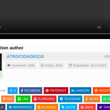
tion author
ATROCIDADES18
offl
Comments: 1299
Publics: 4004
Registration: 26-12-2024
LHE:
X
FACEBOOK
PINTEREST
LINKEDIN
REDDIT
MIX
LINE
FLIPBOARD
TELEGRAM
OK.RU
W
LR
WORDPRESS
BLOGGER
SKYPE
GMAIL
YAH