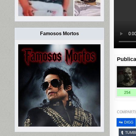
Famosos Mortos
Publica
254
COMPARTI
DIGG
TUMB