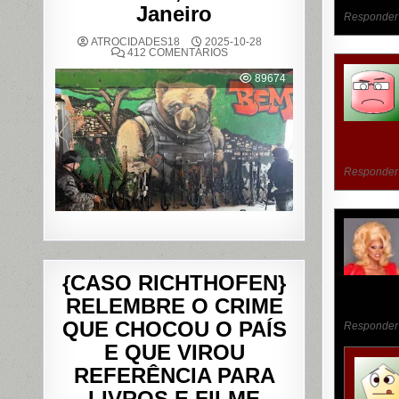
Janeiro
Responder
ATROCIDADES18
2025-10-28
EM
412 COMENTÁRIOS
OPERAÇÃO
POLICIAL
89674
DEIXA
121
MORTOS
NOS
COMPLEXOS
DO
ALEMÃO
E
DA
Responder
PENHA,
NO
RIO
DE
JANEIRO
{CASO RICHTHOFEN}
RELEMBRE O CRIME
QUE CHOCOU O PAÍS
Responder
E QUE VIROU
REFERÊNCIA PARA
LIVROS E FILME