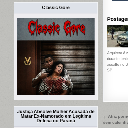
Classic Gore
Postage
Arquiteto é m
durante tent
assalto no 
SP
Justiça Absolve Mulher Acusada de
Naveg
Matar Ex-Namorado em Legítima
← Atriz pornô
Defesa no Paraná
sem calcinha
de