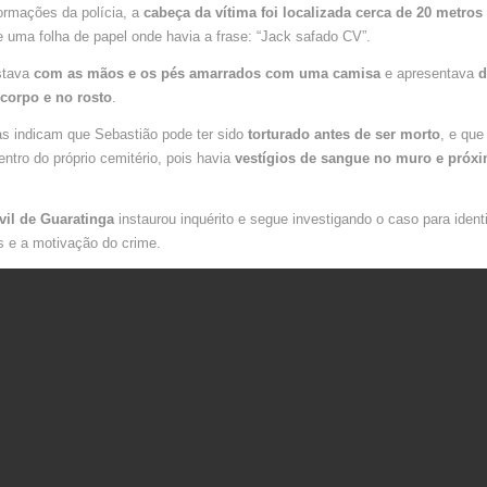
GUARATI
ormações da polícia, a
cabeça da vítima foi localizada cerca de 20 metros
e uma folha de papel onde havia a frase: “Jack safado CV”.
stava
com as mãos e os pés amarrados com uma camisa
e apresentava
d
 corpo e no rosto
.
as indicam que Sebastião pode ter sido
torturado antes de ser morto
, e que
ntro do próprio cemitério, pois havia
vestígios de sangue no muro e próx
ivil de Guaratinga
instaurou inquérito e segue investigando o caso para identi
s e a motivação do crime.