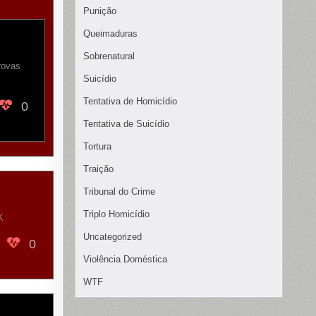
Punição
Queimaduras
Sobrenatural
rovas
Suicídio
Tentativa de Homicídio
0
Tentativa de Suicídio
Tortura
Traição
Tribunal do Crime
Triplo Homicídio
K
Uncategorized
0
Violência Doméstica
WTF