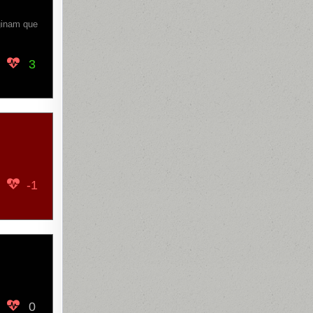
ginam que
3
-1
0