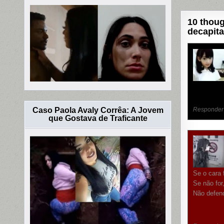
Post
10 thoug
decapita
Caso Paola Avaly Corrêa: A Jovem
Responder
que Gostava de Traficante
Se o cara 
Se não for
Não defen