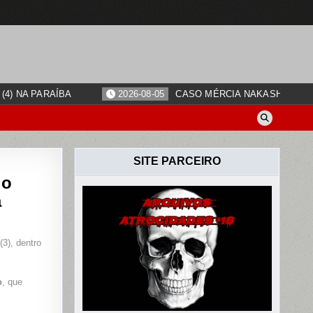
4) NA PARAÍBA
2026-08-05
CASO MÉRCIA NAKASHIMA: O
SITE PARCEIRO
do
a
O
3), dentro
O
RADO
ADO
o
, que
IO