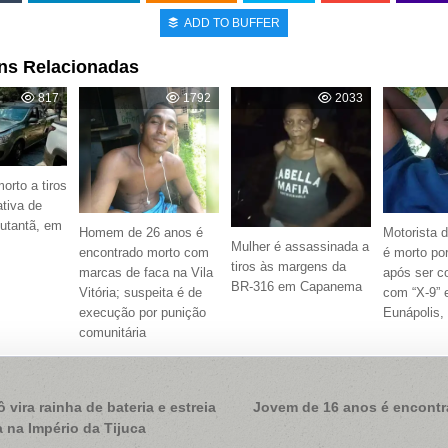
ADD TO BUFFER
ns Relacionadas
817
1792
2033
orto a tiros
ativa de
Butantã, em
Homem de 26 anos é
Motorista d
Mulher é assassinada a
encontrado morto com
é morto po
tiros às margens da
marcas de faca na Vila
após ser c
BR-316 em Capanema
Vitória; suspeita é de
com “X-9”
execução por punição
Eunápolis,
comunitária
ação
 vira rainha de bateria e estreia
Jovem de 16 anos é encontr
 na Império da Tijuca