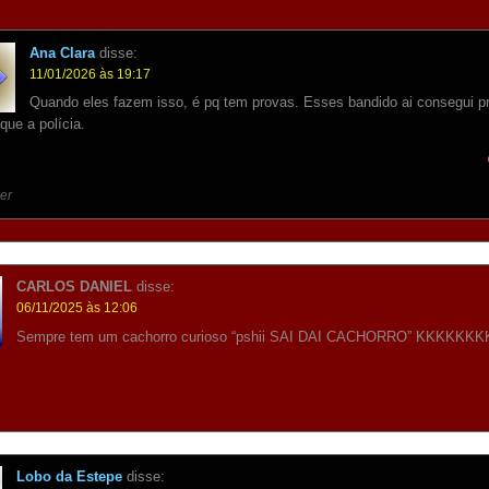
Ana Clara
disse:
11/01/2026 às 19:17
Quando eles fazem isso, é pq tem provas. Esses bandido ai consegui p
que a polícia.
er
CARLOS DANIEL
disse:
06/11/2025 às 12:06
Sempre tem um cachorro curioso “pshii SAI DAI CACHORRO” KKKKKKK
Lobo da Estepe
disse: