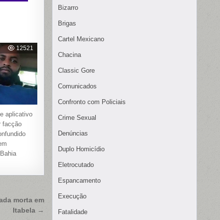
Bizarro
Brigas
Cartel Mexicano
12521
Chacina
Classic Gore
Comunicados
Confronto com Policiais
e aplicativo
Crime Sexual
r facção
Denúncias
onfundido
 em
Duplo Homicídio
 Bahia
Eletrocutado
Espancamento
Execução
ada morta em
Itabela →
Fatalidade