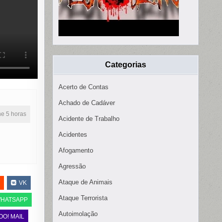
Categorias
Acerto de Contas
Achado de Cadáver
ine 5 horas
Acidente de Trabalho
Acidentes
Afogamento
Agressão
Ataque de Animais
VK
Ataque Terrorista
HATSAPP
Autoimolação
OO! MAIL