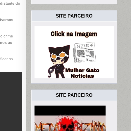
NGA
 distante do
SITE PARCEIRO
iversos
 o crime
imos ao
ficar os
SITE PARCEIRO