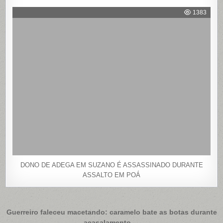
1383
DONO DE ADEGA EM SUZANO É ASSASSINADO DURANTE
ASSALTO EM POÁ
Navegação
Guerreiro faleceu macetando: caramelo bate as botas durante
acasalamento →