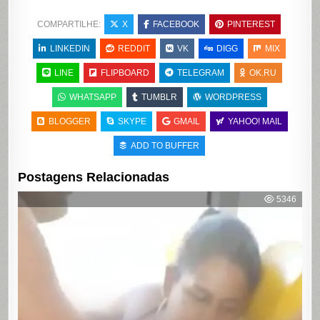
COMPARTILHE:
X
FACEBOOK
PINTEREST
LINKEDIN
REDDIT
VK
DIGG
MIX
LINE
FLIPBOARD
TELEGRAM
OK.RU
WHATSAPP
TUMBLR
WORDPRESS
BLOGGER
SKYPE
GMAIL
YAHOO! MAIL
ADD TO BUFFER
Postagens Relacionadas
5346