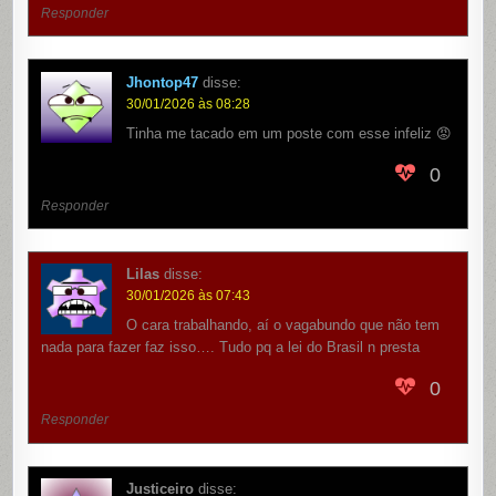
Responder
Jhontop47
disse:
30/01/2026 às 08:28
Tinha me tacado em um poste com esse infeliz 😡
0
Responder
Lilas
disse:
30/01/2026 às 07:43
O cara trabalhando, aí o vagabundo que não tem
nada para fazer faz isso…. Tudo pq a lei do Brasil n presta
0
Responder
Justiceiro
disse: