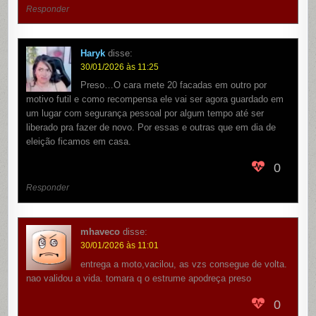
Responder
Haryk
disse:
30/01/2026 às 11:25
Preso…O cara mete 20 facadas em outro por
motivo futil e como recompensa ele vai ser agora guardado em
um lugar com segurança pessoal por algum tempo até ser
liberado pra fazer de novo. Por essas e outras que em dia de
eleição ficamos em casa.
0
Responder
mhaveco
disse:
30/01/2026 às 11:01
entrega a moto,vacilou, as vzs consegue de volta.
nao validou a vida. tomara q o estrume apodreça preso
0