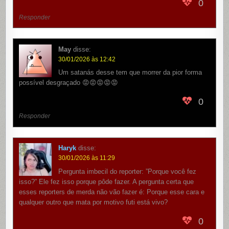
0
Responder
May
disse:
30/01/2026 às 12:42
Um satanás desse tem que morrer da pior forma
possível desgraçado 😡😡😡😡😡
0
Responder
Haryk
disse:
30/01/2026 às 11:29
Pergunta imbecil do reporter: ”Porque você fez
isso?” Ele fez isso porque pôde fazer. A pergunta certa que
esses reporters de merda não vão fazer é: Porque esse cara e
qualquer outro que mata por motivo futi está vivo?
0