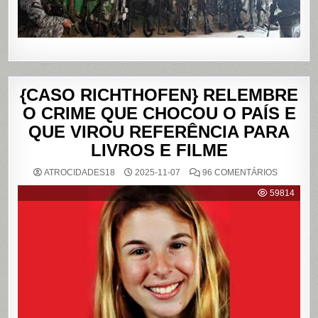
{CASO RICHTHOFEN} RELEMBRE
O CRIME QUE CHOCOU O PAÍS E
QUE VIROU REFERÊNCIA PARA
LIVROS E FILME
EM
ATROCIDADES18
2025-11-07
96 COMENTÁRIOS
{CASO
RICHTHO
59814
RELEMB
O
CRIME
QUE
CHOCOU
O
PAÍS
E
QUE
VIROU
REFERÊN
PARA
LIVROS
E
FILME