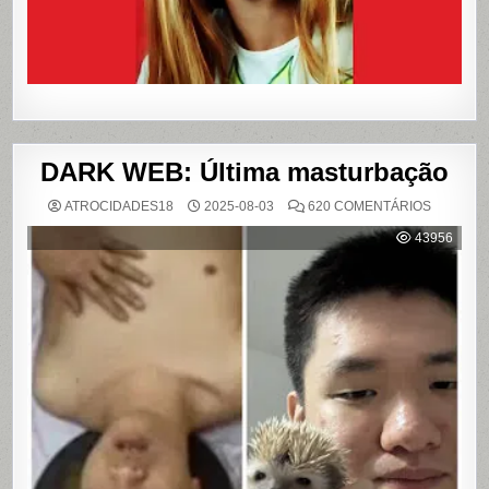
DARK WEB: Última masturbação
EM
ATROCIDADES18
2025-08-03
620 COMENTÁRIOS
DARK
WEB:
43956
ÚLTIMA
MASTUR