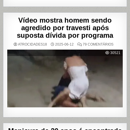
Vídeo mostra homem sendo
agredido por travesti após
suposta dívida por programa
EM
ATROCIDADES18
2025-06-12
79 COMENTÁRIOS
VÍDEO
MOSTRA
30521
HOMEM
SENDO
AGREDID
POR
TRAVESTI
APÓS
SUPOSTA
DÍVIDA
POR
PROGRA