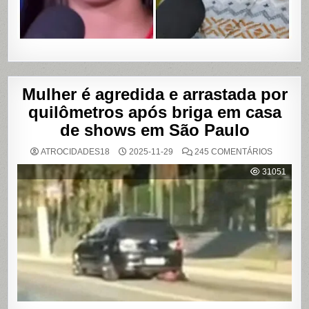
BAHIA
Mulher é agredida e arrastada por
quilômetros após briga em casa
de shows em São Paulo
EM
ATROCIDADES18
2025-11-29
245 COMENTÁRIOS
MULHER
É
31051
AGREDI
E
ARRAST
POR
QUILÔM
APÓS
BRIGA
EM
CASA
DE
SHOWS
EM
SÃO
PAULO