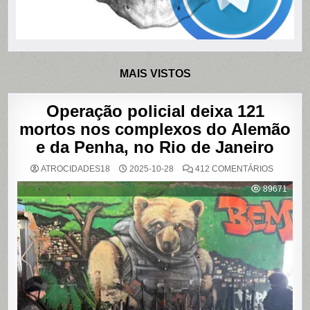
MAIS VISTOS
Operação policial deixa 121
mortos nos complexos do Alemão
e da Penha, no Rio de Janeiro
EM
ATROCIDADES18
2025-10-28
412 COMENTÁRIOS
OPERAÇ
POLICIAL
89671
DEIXA
121
MORTOS
NOS
COMPLE
DO
ALEMÃO
E
DA
PENHA,
NO
RIO
DE
JANEIRO