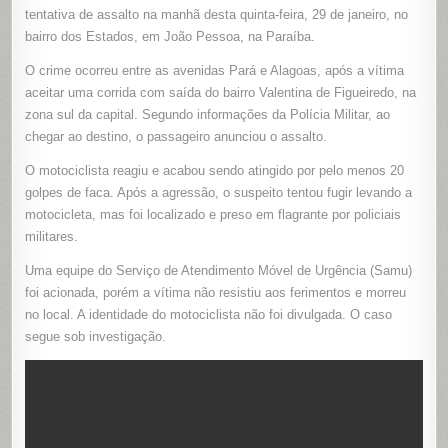
É
tentativa de assalto na manhã desta quinta-feira, 29 de janeiro, no
MORTO
POR
bairro dos Estados, em João Pessoa, na Paraíba.
PASSAGE
DURANTE
O crime ocorreu entre as avenidas Pará e Alagoas, após a vítima
TENTATIV
DE
aceitar uma corrida com saída do bairro Valentina de Figueiredo, na
ASSALTO
EM
zona sul da capital. Segundo informações da Polícia Militar, ao
CORRIDA,
NA
chegar ao destino, o passageiro anunciou o assalto.
PB
O motociclista reagiu e acabou sendo atingido por pelo menos 20
golpes de faca. Após a agressão, o suspeito tentou fugir levando a
motocicleta, mas foi localizado e preso em flagrante por policiais
militares.
Uma equipe do Serviço de Atendimento Móvel de Urgência (Samu)
foi acionada, porém a vítima não resistiu aos ferimentos e morreu
no local. A identidade do motociclista não foi divulgada. O caso
segue sob investigação.