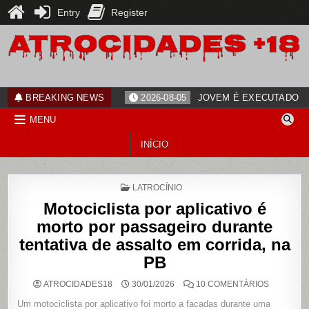
Entry
Register
Skip
to
content
ATROCIDADES+18
noticias
BREAKING NEWS
2026-08-05
JOVEM É EXECUTADO PO
MENU
INÍCIO
POSTED
LATROCÍNIO
IN
Motociclista por aplicativo é
morto por passageiro durante
tentativa de assalto em corrida, na
PB
EM
ATROCIDADES18
30/01/2026
10 COMENTÁRIOS
MOTOCICL
POR
Um motociclista por aplicativo foi morto a facadas durante uma
APLICATI