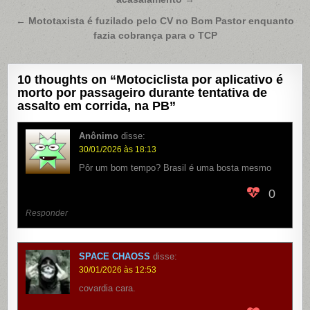
de
Post
← Mototaxista é fuzilado pelo CV no Bom Pastor enquanto
fazia cobrança para o TCP
10 thoughts on “
Motociclista por aplicativo é
morto por passageiro durante tentativa de
assalto em corrida, na PB
”
Anônimo
disse:
30/01/2026 às 18:13
Pôr um bom tempo? Brasil é uma bosta mesmo
0
Responder
SPACE CHAOSS
disse:
30/01/2026 às 12:53
covardia cara.