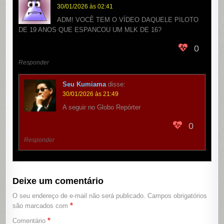
30/01/2026 às 02:41
ADM! VOCÊ TEM O VÍDEO DAQUELE PILOTO
DE 19 ANOS QUE ESPANCOU UM MLK DE 16?
0
Responder
Seu Kumiama
disse:
30/01/2026 às 21:49
A seguir no Globo Repórter
0
Responder
Deixe um comentário
O seu endereço de e-mail não será publicado.
Campos obrigatórios
*
são marcados com
*
Comentário