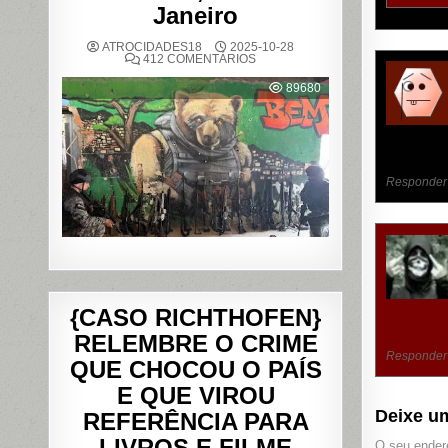
Janeiro
ATROCIDADES18
2025-10-28
EM
412 COMENTÁRIOS
OPERAÇÃO
POLICIAL
89680
DEIXA
121
MORTOS
NOS
COMPLEXOS
DO
ALEMÃO
E
Responder
DA
PENHA,
NO
RIO
DE
JANEIRO
{CASO RICHTHOFEN}
RELEMBRE O CRIME
Responder
QUE CHOCOU O PAÍS
E QUE VIROU
Deixe u
REFERÊNCIA PARA
LIVROS E FILME
O seu endere