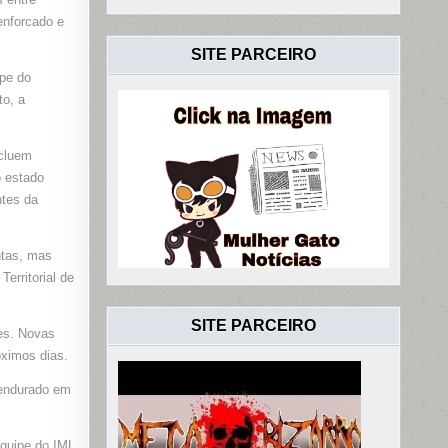
enforcado e
SITE PARCEIRO
ipe do
to, a
ncluem
o estado
ntes da
ntas, mas
erritorial de
SITE PARCEIRO
es. Novas
óximos dias.
pendurado em
equipe do IML