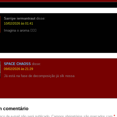
Sarripe iermantraut
disse:
10/02/2026 às 01:41
Imagina o aroma 😵‍💫🤮
SPACE CHAOSS
disse:
09/02/2026 às 21:29
Já está na fase de decomposição já slk nossa
m comentário
*
ço de e-mail não será publicado.
Campos obrigatórios são marcados com