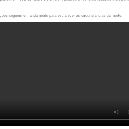
ações seguem em andamento para esclarecer as circunstâncias da morte.