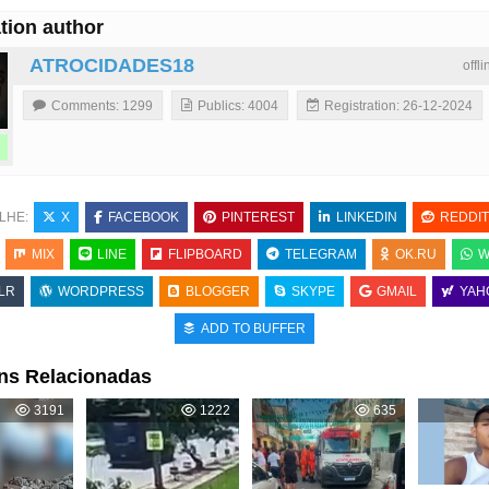
tion author
ATROCIDADES18
offl
Comments: 1299
Publics: 4004
Registration: 26-12-2024
LHE:
X
FACEBOOK
PINTEREST
LINKEDIN
REDDIT
MIX
LINE
FLIPBOARD
TELEGRAM
OK.RU
W
LR
WORDPRESS
BLOGGER
SKYPE
GMAIL
YAH
ADD TO BUFFER
ns Relacionadas
3191
1222
635