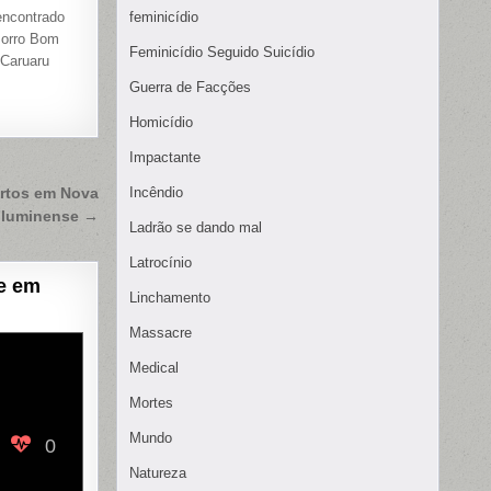
ncontrado
feminicídio
Morro Bom
Feminicídio Seguido Suicídio
 Caruaru
Guerra de Facções
Homicídio
Impactante
Incêndio
ortos em Nova
Fluminense →
Ladrão se dando mal
Latrocínio
e em
Linchamento
Massacre
Medical
Mortes
Mundo
0
Natureza