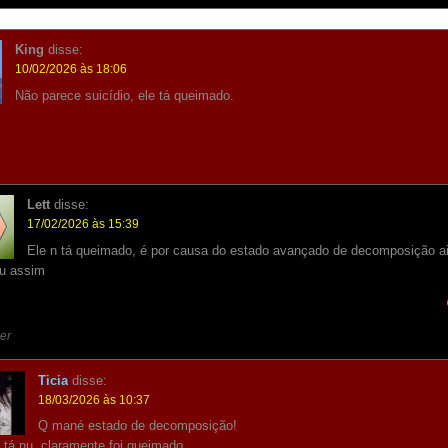
King
disse:
10/02/2026 às 18:06
Não parece suicídio, ele tá queimado.
Lett
disse:
17/02/2026 às 15:39
Ele n tá queimado, é por causa do estado avançado de decomposição ai
ou assim
er
Ticia
disse:
18/03/2026 às 10:37
Q mané estado de decomposição!
 tá nu, claramente foi queimado