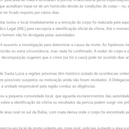
NA
BAHIA
ue acreditam tratar-se de um homicídio devido às condições do corpo – nu, 
e ter ficado exposto por vários dias.
litar isolou o local imediatamente e a remoção do corpo foi realizada pela equ
dico Legal (IML) para necropsia e identificação oficial da vítima. Até o momen
o homem não foi divulgada pelas autoridades.
vil assumiu a investigação para determinar a causa da morte. As hipóteses i
micídio ou outra circunstância, mas nada foi confirmado. A nudez do corpo e 
decomposição sugerem que o crime (se for o caso) pode ter ocorrido dias a
 de Santa Luzia e regiões próximas têm histórico isolado de ocorrências viole
re possíveis suspeitos ou motivação ainda não foram revelados. A Delegacia T
 unidade responsável pela região conduz as diligências.
ou a pequena comunidade local, que aguarda esclarecimentos das autoridad
sobre a identificação da vítima ou resultados da perícia podem surgir nos pr
de área rural no sul da Bahia, com mata densa onde o corpo foi encontrado 
erícia em local de morte violenta em zona rural: policiais isolando a área e 