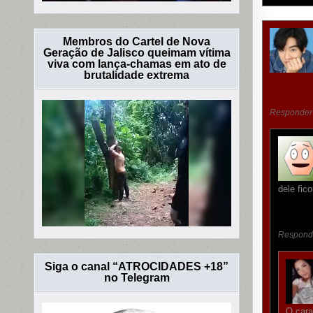
Membros do Cartel de Nova
Geração de Jalisco queimam vítima
viva com lança-chamas em ato de
brutalidade extrema
Responder
dele fic
Respond
Siga o canal “ATROCIDADES +18”
no Telegram
O cara