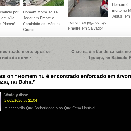
Homem é e
morto no 
opelado por
Homem Morre ao se
Jesus, em
 em Vila
Jogar em Frente a
Homem se joga de laje
m Piabetá
Caminhão em Várzea
e morre em Salvador
Grande
ação
ncontrado morto após se
Chacina em bar deixa seis m
 rede de dormir
Iguaçu, na Baixada 
ts on “
Homem nu é encontrado enforcado em árvor
zia, na Bahia
”
Waddiy
disse:
27/02/2026 às 21:04
Misericórdia Que Barbaridade Mas Que Cena Horrível