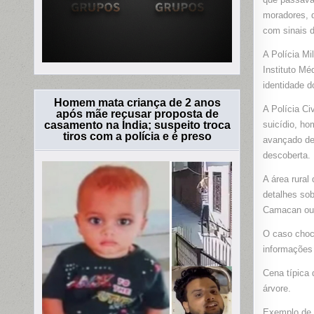
moradores, q
com sinais d
A Polícia Mi
Instituto Mé
identidade d
Homem mata criança de 2 anos
A Polícia Ci
após mãe recusar proposta de
casamento na Índia; suspeito troca
suicídio, ho
tiros com a polícia e é preso
avançado de 
descoberta.
A área rural
detalhes sob
Camacan ou a
O caso choc
informações 
Cena típica 
árvore.
Exemplo de p