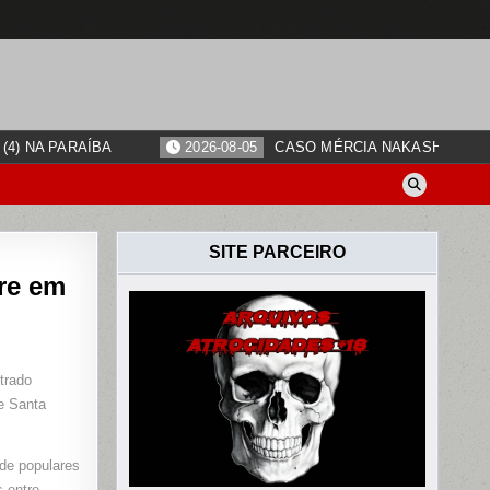
4) NA PARAÍBA
2026-08-05
CASO MÉRCIA NAKASHIMA: O
SITE PARCEIRO
re em
trado
ADO
e Santa
DO
de populares
 entre