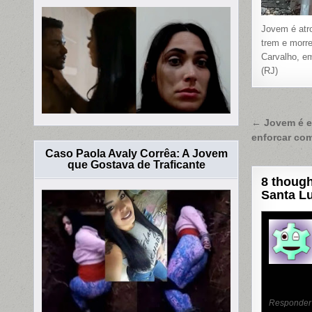
Jovem é atr
trem e morre
Carvalho, e
(RJ)
Naveg
← Jovem é e
enforcar com
de
Caso Paola Avaly Corrêa: A Jovem
Post
que Gostava de Traficante
8 though
Santa Lu
Responder