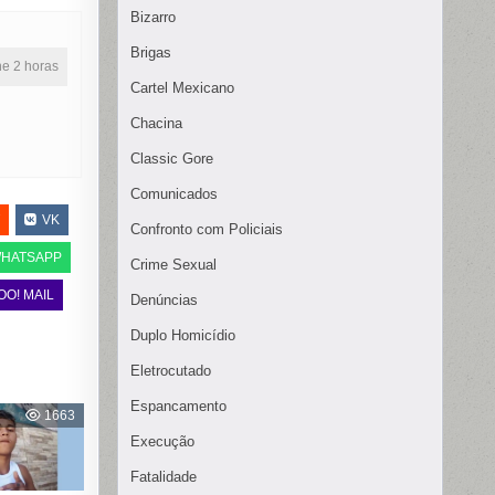
Bizarro
Brigas
ine 2 horas
Cartel Mexicano
Chacina
Classic Gore
Comunicados
VK
Confronto com Policiais
HATSAPP
Crime Sexual
OO! MAIL
Denúncias
Duplo Homicídio
Eletrocutado
Espancamento
1663
Execução
Fatalidade