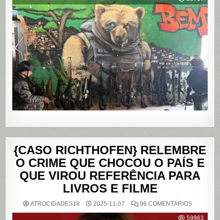
DEIXA
121
MORTOS
NOS
COMPLE
DO
ALEMÃO
E
DA
PENHA,
NO
RIO
DE
JANEIRO
{CASO RICHTHOFEN} RELEMBRE
O CRIME QUE CHOCOU O PAÍS E
QUE VIROU REFERÊNCIA PARA
LIVROS E FILME
EM
ATROCIDADES18
2025-11-07
96 COMENTÁRIOS
{CASO
RICHTHO
59963