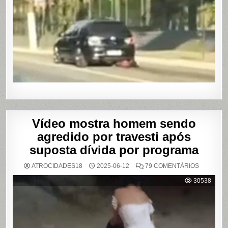
ARRAST
POR
QUILÔM
APÓS
BRIGA
EM
CASA
DE
SHOWS
EM
SÃO
PAULO
Vídeo mostra homem sendo
agredido por travesti após
suposta dívida por programa
EM
ATROCIDADES18
2025-06-12
79 COMENTÁRIOS
VÍDEO
MOSTRA
30538
HOMEM
SENDO
AGREDID
POR
TRAVESTI
APÓS
SUPOSTA
DÍVIDA