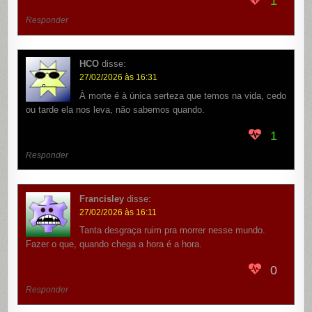
1
Responder
HCO
disse:
27/02/2026 às 16:31
À morte é à única serteza que temos na vida, cedo
ou tarde ela nos leva, não sabemos quando.
1
Responder
Francisley
disse:
27/02/2026 às 16:11
Tanta desgraça ruim pra morrer nesse mundo.
Fazer o que, quando chega a hora é a hora.
0
Responder