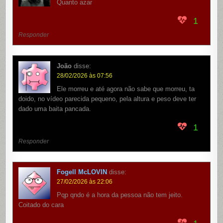
Quanto azar
1
Responder
João
disse:
28/02/2026 às 07:56
Ele morreu e até agora não sabe que morreu, ta
doido, no vídeo parecida pequeno, pela altura e peso deve ter
dado uma baita pancada.
1
Responder
Fogell McLOVIN
disse:
27/02/2026 às 22:06
Pqp qndo é a hora da pessoa não tem jeito.
Coitado do cara