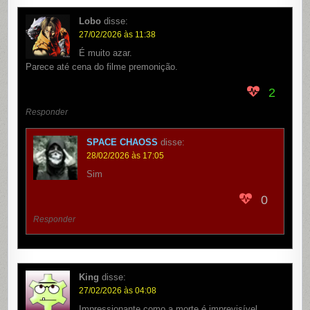
Lobo
disse:
27/02/2026 às 11:38
É muito azar.
Parece até cena do filme premonição.
2
Responder
SPACE CHAOSS
disse:
28/02/2026 às 17:05
Sim
0
Responder
King
disse:
27/02/2026 às 04:08
Impressionante como a morte é imprevisível.