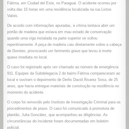
NA
Fátima, em Ciudad del Este, no Paraguai. O acidente ocorreu por
CABEÇA
volta das 15 horas em uma residência localizada na rua Listos
POR
VIGA
Valois.
DE
MADEIRA
EM
De acordo com informações apuradas, a vítima tentava abrir um
CIUDAD
DEL
portão de madeira que estava em mau estado de conservação
ESTE
quando uma viga instalada na parte superior se soltou
repentinamente. A peça de madeira caiu diretamente sobre a cabeça
de Doroteo, provocando um ferimento grave que levou à morte
quase imediata no local.
O caso foi registrado após um chamado ao número de emergência
911. Equipes da Subdelegacia 2 do bairro Fátima compareceram ao
local e ouviram o depoimento de Derlis David Álvarez Sosa, de 25
anos, que havia entregue materiais de construção na residência no
momento do acidente.
O corpo foi removido pelo Instituto de Investigação Criminal para os
procedimentos de praxe. O caso foi comunicado à promotora de
plantão, Julia González, que acompanhou as diligências. As
circunstâncias do incidente foram documentadas em boletim
policial.