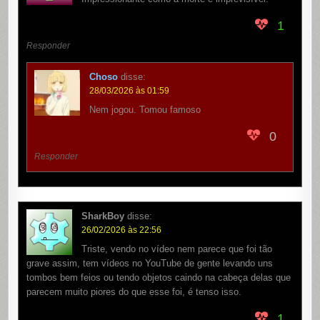
1
Responder
Choso
disse:
28/03/2026 às 01:59
Nem jogou. Tomou famoso
0
Responder
SharkBoy
disse:
26/02/2026 às 22:56
Triste, vendo no vídeo nem parece que foi tão
grave assim, tem vídeos no YouTube de gente levando uns
tombos bem feios ou tendo objetos caindo na cabeça delas que
parecem muito piores do que esse foi, é tenso isso.
1