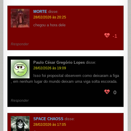
MORTE
disse:
28/02/2026 às 20:25
chegou a hora dele
-1
Responder
Paulo César Gregório Lopes
disse:
28/02/2026 às 19:09
Isso foi proposital observem como deixaram a figa
, em nenhum lugar do mundo deixam uma viga solta escorada.
0
Responder
SPACE CHAOSS
disse:
28/02/2026 às 17:05