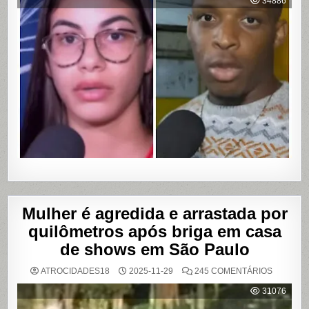
34886
MOTOBO
DE
UBER
DE
CUMPLIC
EM
ASSALTO
COM
VAZAME
DE
VÍDEOS
ÍNTIMOS
EM
SALVADO
BAHIA
Mulher é agredida e arrastada por
quilômetros após briga em casa
de shows em São Paulo
EM
ATROCIDADES18
2025-11-29
245 COMENTÁRIOS
MULHER
É
31076
AGREDI
E