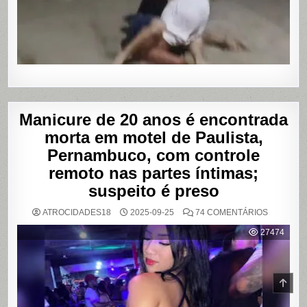
POR
PROGRA
Manicure de 20 anos é encontrada
morta em motel de Paulista,
Pernambuco, com controle
remoto nas partes íntimas;
suspeito é preso
EM
ATROCIDADES18
2025-09-25
74 COMENTÁRIOS
MANICUR
DE
27474
20
ANOS
É
ENCONT
MORTA
EM
SCR
MOTEL
TO
DE
TOP
PAULISTA