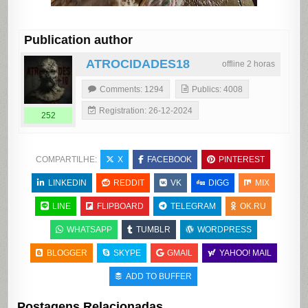
Publication author
ATROCIDADES18
offline 2 horas
Comments: 1294
Publics: 4008
Registration: 26-12-2024
252
COMPARTILHE:
X
FACEBOOK
PINTEREST
LINKEDIN
REDDIT
VK
DIGG
MIX
LINE
FLIPBOARD
TELEGRAM
OK.RU
WHATSAPP
TUMBLR
WORDPRESS
BLOGGER
SKYPE
GMAIL
YAHOO! MAIL
ADD TO BUFFER
Postagens Relacionadas