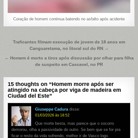
Coração de homem continua batendo no asfalto após acidente
Navegação
Traficantes filmam execução de jovem de 18 anos em
Canguaretama, no litoral sul do RN →
de
Post
← Homem é morto a tiros após discussão por olhar para filha
de suspeito em Cascavel, no PR
15 thoughts on “
Homem morre após ser
atingido na cabeça por viga de madeira em
Ciudad del Este
”
Giuseppe Cadura
disse:
01/03/2026 às 18:52
Que morte besta, mas parece que o socorro
demorou, olha a passividade do outro. Se bem que se for pra
ficar o resto da vida sofrendo, melhor ir de Vasco logo.