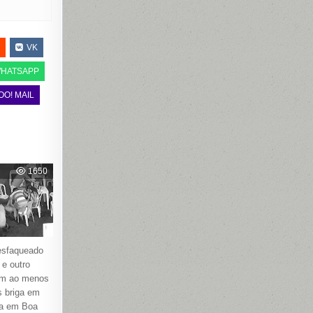
VK
HATSAPP
OO! MAIL
1650
sfaqueado
 e outro
om ao menos
s briga em
ora em Boa