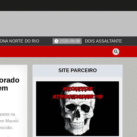
ONA NORTE DO RIO
2026-08-08
DOIS ASSALTANTES SÃO 
SITE PARCEIRO
morado
 em
grante na
:
 em Maceió.
OU
micídio.
DO