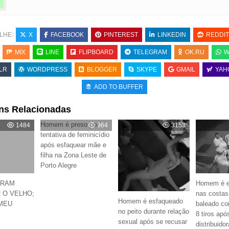
LHE:
X
FACEBOOK
PINTEREST
LINKEDIN
REDDIT
MIX
LINE
FLIPBOARD
TELEGRAM
OK.RU
W
LR
WORDPRESS
BLOGGER
SKYPE
GMAIL
YAH
ADD TO BUFFER
ns Relacionadas
Homem é preso por
1484
964
3153
tentativa de feminicídio
após esfaquear mãe e
filha na Zona Leste de
Porto Alegre
ERAM
Homem é e
 O VELHO;
nas costas
Homem é esfaqueado
MEU
baleado c
no peito durante relação
8 tiros apó
sexual após se recusar
distribuid