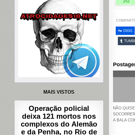
252
COMPARTI
DIGG
TUMB
Postage
MAIS VISTOS
Operação policial
NÃO QUIS
SOCORRER
deixa 121 mortos nos
A BALA CO
complexos do Alemão
e da Penha, no Rio de