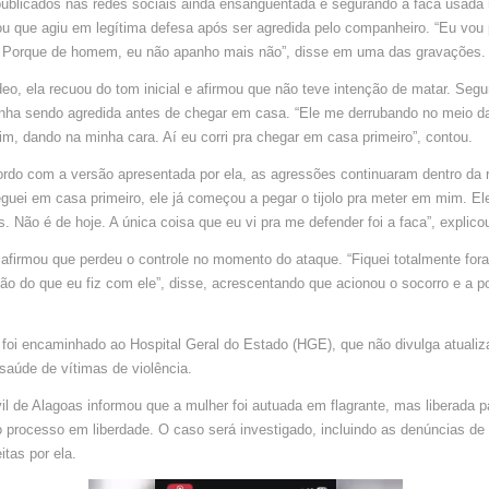
ublicados nas redes sociais ainda ensanguentada e segurando a faca usada 
SUPOSTA
AGRESS
u que agiu em legítima defesa após ser agredida pelo companheiro. “Eu vou
VAI
RESPON
z. Porque de homem, eu não apanho mais não”, disse em uma das gravações.
EM
LIBERDA
EM
eo, ela recuou do tom inicial e afirmou que não teve intenção de matar. Seg
MACEIÓ
vinha sendo agredida antes de chegar em casa. “Ele me derrubando no meio da
, dando na minha cara. Aí eu corri pra chegar em casa primeiro”, contou.
rdo com a versão apresentada por ela, as agressões continuaram dentro da r
uei em casa primeiro, ele já começou a pegar o tijolo pra meter em mim. E
. Não é de hoje. A única coisa que eu vi pra me defender foi a faca”, explico
firmou que perdeu o controle no momento do ataque. “Fiquei totalmente for
ão do que eu fiz com ele”, disse, acrescentando que acionou o socorro e a p
foi encaminhado ao Hospital Geral do Estado (HGE), que não divulga atuali
saúde de vítimas de violência.
vil de Alagoas informou que a mulher foi autuada em flagrante, mas liberada p
 processo em liberdade. O caso será investigado, incluindo as denúncias de 
itas por ela.