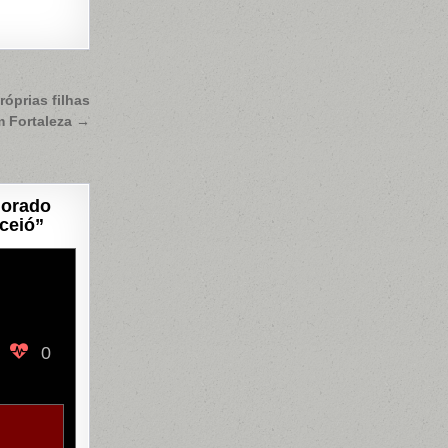
óprias filhas
m Fortaleza →
morado
ceió
”
0