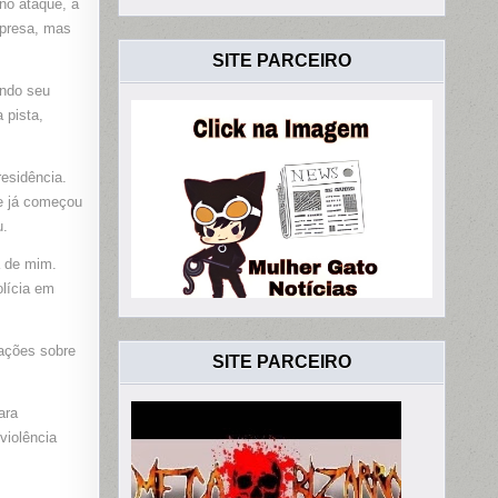
no ataque, a
S
ÕES
 presa, mas
DER
SITE PARCEIRO
DE
undo seu
 pista,
esidência.
le já começou
u.
a de mim.
olícia em
zações sobre
SITE PARCEIRO
ara
violência