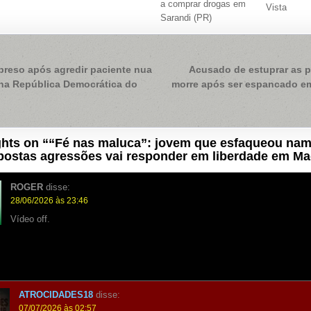
a comprar drogas em
Vista
Sarandi (PR)
ação
preso após agredir paciente nua
Acusado de estuprar as pr
 na República Democrática do
morre após ser espancado e
hts on “
“Fé nas maluca”: jovem que esfaqueou na
postas agressões vai responder em liberdade em Ma
ROGER
disse:
28/06/2026 às 23:46
Vídeo off.
ATROCIDADES18
disse:
07/07/2026 às 02:57