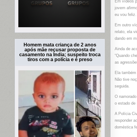
Em vídeos p
jovem afirmo
eu vou feli
Em outro víd
relato, ela 
dando em mim
Homem mata criança de 2 anos
Ainda de aco
após mãe recusar proposta de
casamento na Índia; suspeito troca
“Quando cheg
tiros com a polícia e é preso
as agressões
Ela também a
Não tive noç
seguida.
O namorado 
o estado de 
A Polícia Ci
responder ao
doméstica fe