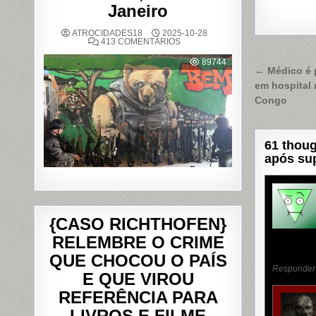
Janeiro
ATROCIDADES18
2025-10-28
EM
413 COMENTÁRIOS
OPERAÇÃO
POLICIAL
89744
DEIXA
Naveg
← Médico é 
121
MORTOS
em hospital
de
NOS
COMPLEXOS
Congo
Post
DO
ALEMÃO
E
DA
PENHA,
61 thoug
NO
após su
RIO
DE
JANEIRO
{CASO RICHTHOFEN}
RELEMBRE O CRIME
QUE CHOCOU O PAÍS
Responder
E QUE VIROU
REFERÊNCIA PARA
LIVROS E FILME