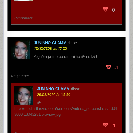
0
Responder
JUNINHO GLAMM
disse:
28/03/2026 às 22:33
Alguém já meteu um milho 🌽 no 🆒❓
-1
Responder
JUNINHO GLAMM
disse:
29/03/2026 às 15:50
🌽
http://media.thisvid.com/contents/videos_screenshots/1304
3000/13043281/preview.jpg
-1