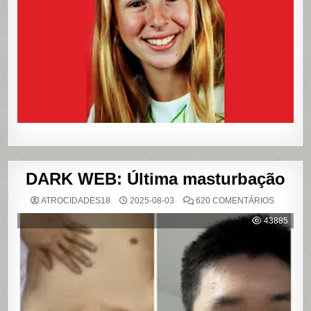
PAÍS
E
QUE
VIROU
REFERÊN
PARA
LIVROS
E
FILME
DARK WEB: Última masturbação
EM
ATROCIDADES18
2025-08-03
620 COMENTÁRIOS
DARK
WEB:
43885
ÚLTIMA
MASTUR