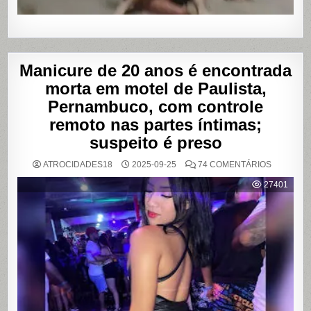
Manicure de 20 anos é encontrada
morta em motel de Paulista,
Pernambuco, com controle
remoto nas partes íntimas;
suspeito é preso
EM
ATROCIDADES18
2025-09-25
74 COMENTÁRIOS
MANICUR
DE
27401
20
ANOS
É
ENCONT
MORTA
EM
MOTEL
DE
PAULISTA
PERNAMB
COM
CONTRO
REMOTO
NAS
PARTES