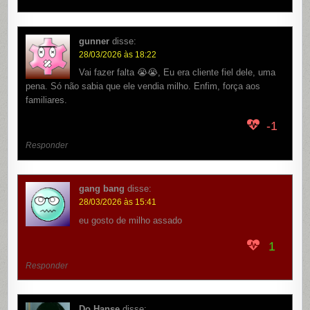
gunner
disse:
28/03/2026 às 18:22
Vai fazer falta 😭😭, Eu era cliente fiel dele, uma
pena. Só não sabia que ele vendia milho. Enfim, força aos
familiares.
-1
Responder
gang bang
disse:
28/03/2026 às 15:41
eu gosto de milho assado
1
Responder
Do Hanse
disse: