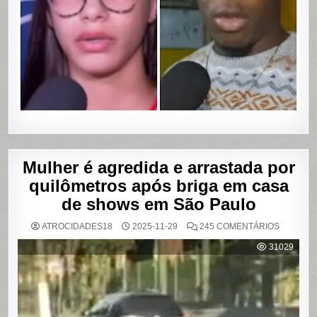
ASSALTO
COM
VAZAME
DE
VÍDEOS
ÍNTIMOS
EM
SALVADO
BAHIA
Mulher é agredida e arrastada por
quilômetros após briga em casa
de shows em São Paulo
EM
ATROCIDADES18
2025-11-29
245 COMENTÁRIOS
MULHER
É
31029
AGREDI
E
ARRAST
POR
QUILÔM
APÓS
BRIGA
EM