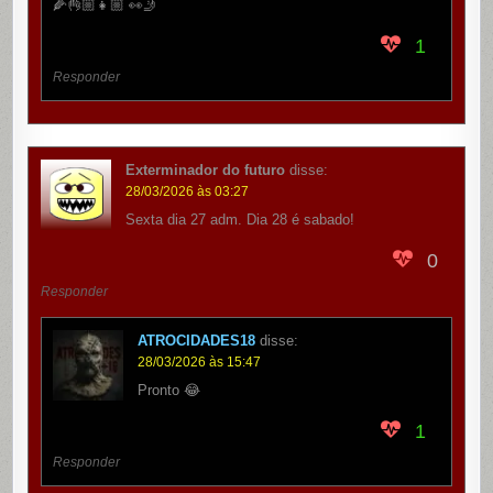
🌽👌🏼👧🏼 👀🤳
1
Responder
Exterminador do futuro
disse:
28/03/2026 às 03:27
Sexta dia 27 adm. Dia 28 é sabado!
0
Responder
ATROCIDADES18
disse:
28/03/2026 às 15:47
Pronto 😂
1
Responder