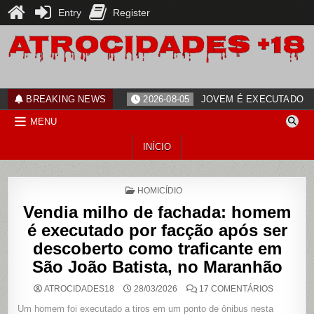
Entry
Register
Skip
to
content
ATROCIDADES+18
noticias
BREAKING NEWS
2026-08-05
JOVEM É EXECUTADO PO
MENU
INÍCIO
POSTED
HOMICÍDIO
IN
Vendia milho de fachada: homem
é executado por facção após ser
descoberto como traficante em
São João Batista, no Maranhão
EM
ATROCIDADES18
28/03/2026
17 COMENTÁRIOS
VENDIA
MILHO
Um homem foi executado a tiros em um ponto de ônibus nesta
DE