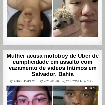
Mulher acusa motoboy de Uber de
cumplicidade em assalto com
vazamento de vídeos íntimos em
Salvador, Bahia
EM
ATROCIDADES18
2025-08-26
245 COMENTÁRIOS
MULHER
ACUSA
34786
MOTOBO
DE
UBER
DE
CUMPLIC
EM