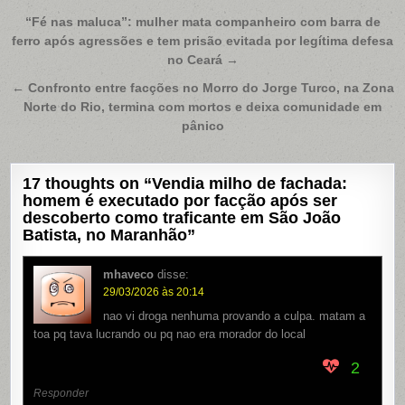
Navegação
“Fé nas maluca”: mulher mata companheiro com barra de
ferro após agressões e tem prisão evitada por legítima defesa
de
no Ceará →
Post
← Confronto entre facções no Morro do Jorge Turco, na Zona
Norte do Rio, termina com mortos e deixa comunidade em
pânico
17 thoughts on “
Vendia milho de fachada:
homem é executado por facção após ser
descoberto como traficante em São João
Batista, no Maranhão
”
mhaveco
disse:
29/03/2026 às 20:14
nao vi droga nenhuma provando a culpa. matam a
toa pq tava lucrando ou pq nao era morador do local
2
Responder