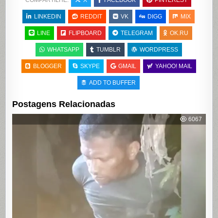
COMPARTILHE:
X
FACEBOOK
PINTEREST
LINKEDIN
REDDIT
VK
DIGG
MIX
LINE
FLIPBOARD
TELEGRAM
OK.RU
WHATSAPP
TUMBLR
WORDPRESS
BLOGGER
SKYPE
GMAIL
YAHOO! MAIL
ADD TO BUFFER
Postagens Relacionadas
6067