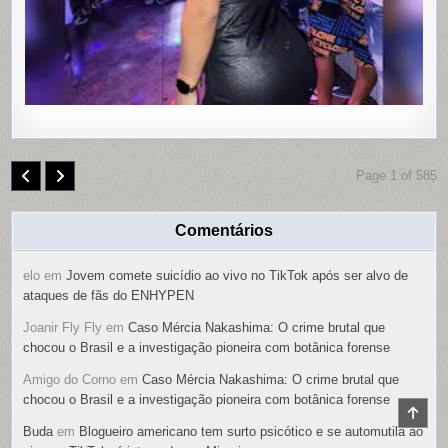
ÍNTIMAS;
SUSPEIT
É
PRESO
Page 1 of 585
Comentários
elo
em
Jovem comete suicídio ao vivo no TikTok após ser alvo de
ataques de fãs do ENHYPEN
Joanir Fly Fly
em
Caso Mércia Nakashima: O crime brutal que
chocou o Brasil e a investigação pioneira com botânica forense
Amigo do Corno
em
Caso Mércia Nakashima: O crime brutal que
chocou o Brasil e a investigação pioneira com botânica forense
SCR
TO
Buda
em
Blogueiro americano tem surto psicótico e se automutila ao
TOP