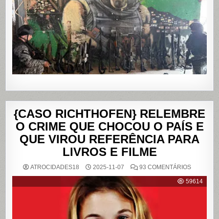
ALEMÃO
E
DA
PENHA,
NO
RIO
DE
JANEIRO
{CASO RICHTHOFEN} RELEMBRE
O CRIME QUE CHOCOU O PAÍS E
QUE VIROU REFERÊNCIA PARA
LIVROS E FILME
EM
ATROCIDADES18
2025-11-07
93 COMENTÁRIOS
{CASO
RICHTHO
59614
RELEMB
O
CRIME
QUE
CHOCOU
O