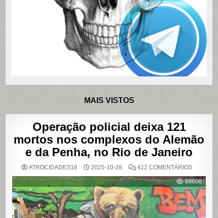
MAIS VISTOS
Operação policial deixa 121
mortos nos complexos do Alemão
e da Penha, no Rio de Janeiro
EM
ATROCIDADES18
2025-10-28
412 COMENTÁRIOS
OPERAÇ
POLICIAL
89606
DEIXA
121
MORTOS
NOS
COMPLE
DO