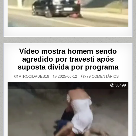
CASA
DE
SHOWS
EM
SÃO
PAULO
Vídeo mostra homem sendo
agredido por travesti após
suposta dívida por programa
EM
ATROCIDADES18
2025-06-12
79 COMENTÁRIOS
VÍDEO
MOSTRA
30499
HOMEM
SENDO
AGREDID
POR
TRAVESTI
APÓS
SUPOSTA
DÍVIDA
POR
PROGRA