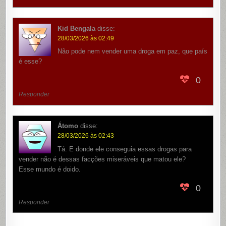
Kid Bengala
disse:
28/03/2026 às 02:49
Não pode nem vender uma droga em paz, que país
é esse?
0
Responder
Átomo
disse:
28/03/2026 às 02:43
Tá. E donde ele conseguia essas drogas para
vender não é dessas facções miseráveis que matou ele?
Esse mundo é doido.
0
Responder