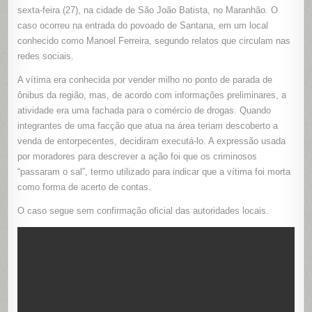
FACHADA
sexta-feira (27), na cidade de São João Batista, no Maranhão. O
HOMEM
É
caso ocorreu na entrada do povoado de Santana, em um local
EXECUTA
conhecido como Manoel Ferreira, segundo relatos que circulam nas
POR
FACÇÃO
redes sociais.
APÓS
SER
DESCOBE
A vítima era conhecida por vender milho no ponto de parada de
COMO
TRAFICA
ônibus da região, mas, de acordo com informações preliminares, a
EM
SÃO
atividade era uma fachada para o comércio de drogas. Quando
JOÃO
BATISTA,
integrantes de uma facção que atua na área teriam descoberto a
NO
venda de entorpecentes, decidiram executá-lo. A expressão usada
MARANH
por moradores para descrever a ação foi que os criminosos
“passaram o sal”, termo utilizado para indicar que a vítima foi morta
como forma de acerto de contas.
O caso segue sem confirmação oficial das autoridades locais.