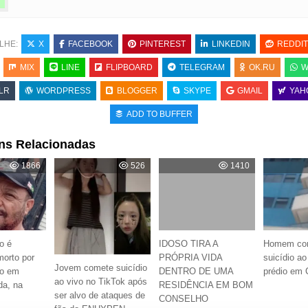
LHE:
X
FACEBOOK
PINTEREST
LINKEDIN
REDDIT
MIX
LINE
FLIPBOARD
TELEGRAM
OK.RU
W
LR
WORDPRESS
BLOGGER
SKYPE
GMAIL
YAH
ADD TO BUFFER
ns Relacionadas
1866
526
1410
o é
IDOSO TIRA A
Homem co
morto por
PRÓPRIA VIDA
suicídio ao
Jovem comete suicídio
to em
DENTRO DE UMA
prédio em 
ao vivo no TikTok após
da, na
RESIDÊNCIA EM BOM
ser alvo de ataques de
CONSELHO