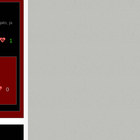
ato, ja
1
0