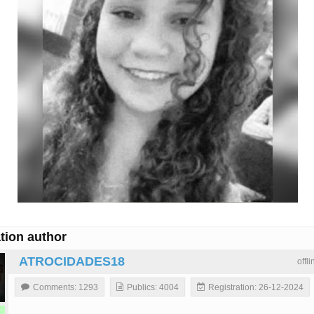
tion author
ATROCIDADES18
offl
Comments: 1293
Publics: 4004
Registration: 26-12-2024