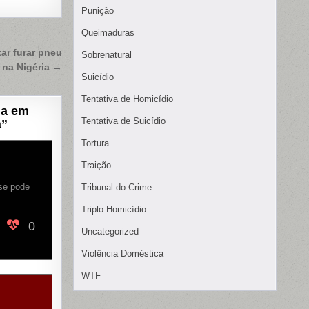
Punição
Queimaduras
ar furar pneu
Sobrenatural
 na Nigéria →
Suicídio
Tentativa de Homicídio
ia em
Tentativa de Suicídio
á
”
Tortura
Traição
 se pode
Tribunal do Crime
Triplo Homicídio
0
Uncategorized
Violência Doméstica
WTF