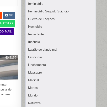
feminicídio
Feminicídio Seguido Suicídio
VK
Guerra de Facções
HATSAPP
Homicídio
OO! MAIL
Impactante
Incêndio
Ladrão se dando mal
Latrocínio
2196
Linchamento
Massacre
Medical
mete
Mortes
 pular de
Caruaru
Mundo
Natureza