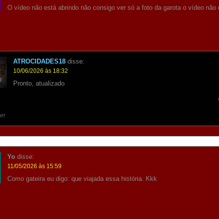
O vídeo não está abrindo não consigo ver só a foto da garota o vídeo não 
ATROCIDADES18
disse:
10/06/2026 às 18:32
Pronto, atualizado
er
Yo
disse:
11/05/2026 às 15:59
Como gateira eu digo: que viajada essa história. Kkk