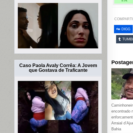
252
COMPARTI
DIGG
TUMB
Postage
Caso Paola Avaly Corrêa: A Jovem
que Gostava de Traficante
Caminhoneir
encontrado 
enforcamen
Arraial d’Aju
Bahia