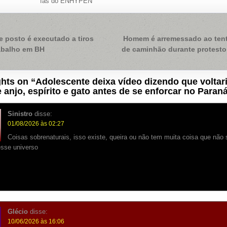
fãs do ENHYPEN
ação
 posto é executado a tiros
Homem é arremessado ao tent
rabalho em BH
de caminhão durante protesto
hts on “
Adolescente deixa vídeo dizendo que voltar
 anjo, espírito e gato antes de se enforcar no Paran
Sinistro
disse:
01/08/2026 às 02:27
Coisas sobrenaturais, isso existe, queira ou não tem muita coisa que não
esse universo
Glécio
disse:
10/06/2026 às 16:06