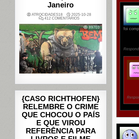
Janeiro
ATROCIDADES18
2025-10-28
EM
412 COMENTÁRIOS
OPERAÇÃO
POLICIAL
89703
foi comp
DEIXA
121
MORTOS
NOS
COMPLEXOS
DO
Respond
ALEMÃO
E
DA
PENHA,
NO
RIO
DE
JANEIRO
{CASO RICHTHOFEN}
Respo
RELEMBRE O CRIME
QUE CHOCOU O PAÍS
E QUE VIROU
REFERÊNCIA PARA
LIVROS E FILME