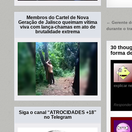
Membros do Cartel de Nova
Naveg
Geração de Jalisco queimam vítima
← Gerente de
viva com lança-chamas em ato de
durante o t
de
brutalidade extrema
Post
30 thoug
forma de
explicar n
Responder
Siga o canal “ATROCIDADES +18”
no Telegram