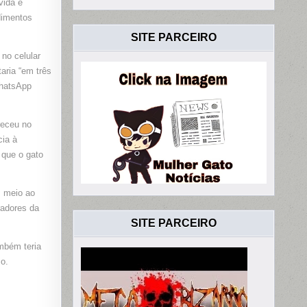
vida e
dimentos
SITE PARCEIRO
no celular
AR
aria “em três
WhatsApp
receu no
cia à
 que o gato
m meio ao
radores da
SITE PARCEIRO
mbém teria
so.