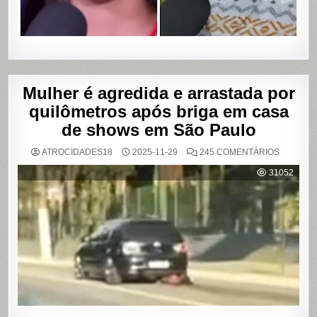
Mulher é agredida e arrastada por
quilômetros após briga em casa
de shows em São Paulo
EM
ATROCIDADES18
2025-11-29
245 COMENTÁRIOS
MULHER
É
31052
AGREDI
E
ARRAST
POR
QUILÔM
APÓS
BRIGA
EM
CASA
DE
SHOWS
EM
SÃO
PAULO