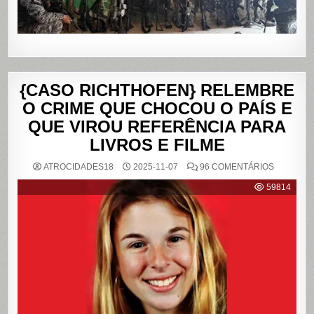
{CASO RICHTHOFEN} RELEMBRE
O CRIME QUE CHOCOU O PAÍS E
QUE VIROU REFERÊNCIA PARA
LIVROS E FILME
EM
ATROCIDADES18
2025-11-07
96 COMENTÁRIOS
{CASO
RICHTHO
59814
RELEMB
O
CRIME
QUE
CHOCOU
O
PAÍS
E
QUE
VIROU
REFERÊN
PARA
LIVROS
E
FILME