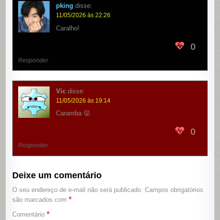
pking
disse:
11/05/2026 às 22:26
Caralho!
0
Responder
Vic
disse:
11/05/2026 às 19:14
Caramba 😲
0
Responder
Deixe um comentário
O seu endereço de e-mail não será publicado.
Campos obrigatórios
*
são marcados com
*
Comentário