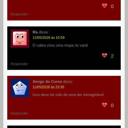
0
Responder
Ma
disse:
12/05/2026 às 10:59
O cabra virou uma roupa no varal
2
Responder
Amigo do Corno
disse:
11/05/2026 às 23:30
Isso deve ter sido de uma dor inimaginável
0
Responder