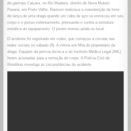
PRENSAD
do garimpo Caiçara, no Rio Madeira, distrito de Nova Mutum
POR
Paraná, em Porto Velho. Raisson realizava a manutenção da torre
CABO
DE
de lança de uma draga quando um cabo de aço se enroscou em seu
AÇO
EM
corpo e o puxou violentamente, prensando-o contra a estrutura
DRAGA
NO
metálica do equipamento. O jovem morreu ainda no local.
RIO
MADEIRA
(RO)
O acidente foi registrado em vídeo, que começou a circular nas
redes sociais no sábado (9). A vítima era filha do proprietário da
draga. Equipes da perícia técnica e do Instituto Médico Legal (IML)
foram acionadas para a remoção do corpo. A Polícia Civil de
Rondônia investiga as circunstâncias do acidente.