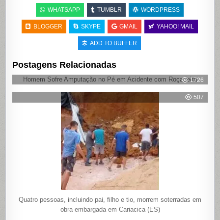
WHATSAPP
TUMBLR
WORDPRESS
BLOGGER
SKYPE
GMAIL
YAHOO! MAIL
ADD TO BUFFER
Postagens Relacionadas
Homem Sofre Amputação no Pé em Acidente com Roçadeira
1726
507
Quatro pessoas, incluindo pai, filho e tio, morrem soterradas em
obra embargada em Cariacica (ES)