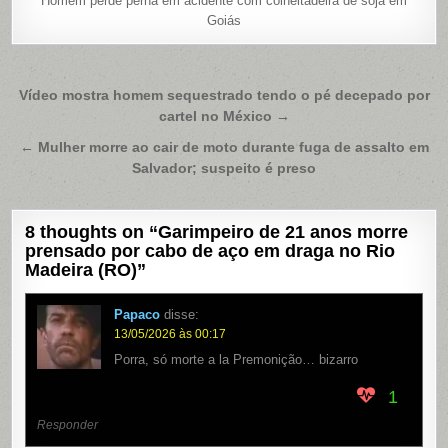
Homem perde perna em acidente com colheitadeira de soja em
Goiás
Navegação
Vídeo mostra homem sequestrado tendo o pé decepado por
cartel no México →
de
Post
← Mulher morre ao cair de moto durante fuga de assalto em
Salvador; suspeito é preso
8 thoughts on “
Garimpeiro de 21 anos morre
prensado por cabo de aço em draga no Rio
Madeira (RO)
”
Papaco
disse:
13/05/2026 às 00:17
Porra, só morte a la Premonição… bizarro
1
Responder