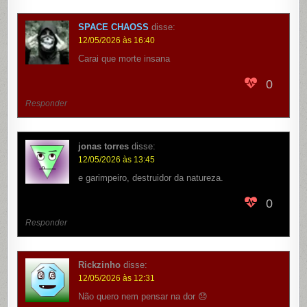
SPACE CHAOSS
disse:
12/05/2026 às 16:40
Carai que morte insana
0
Responder
jonas torres
disse:
12/05/2026 às 13:45
e garimpeiro, destruidor da natureza.
0
Responder
Rickzinho
disse:
12/05/2026 às 12:31
Não quero nem pensar na dor 😞