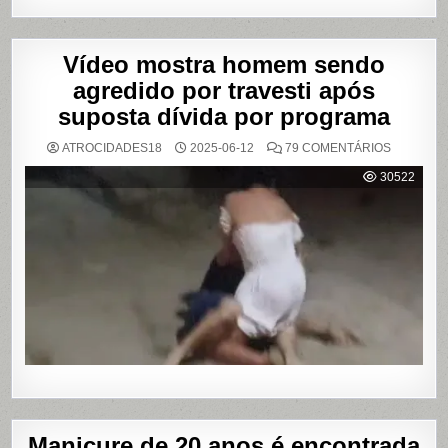
Vídeo mostra homem sendo
agredido por travesti após
suposta dívida por programa
EM
ATROCIDADES18
2025-06-12
79 COMENTÁRIOS
VÍDEO
MOSTRA
30522
HOMEM
SENDO
AGREDID
POR
TRAVESTI
APÓS
SUPOSTA
DÍVIDA
POR
PROGRA
Manicure de 20 anos é encontrada