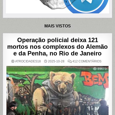
MAIS VISTOS
Operação policial deixa 121
mortos nos complexos do Alemão
e da Penha, no Rio de Janeiro
EM
ATROCIDADES18
2025-10-28
412 COMENTÁRIOS
OPERAÇ
POLICIAL
89673
DEIXA
121
MORTOS
NOS
COMPLE
DO
ALEMÃO
E
DA
PENHA,
NO
RIO
DE
JANEIRO