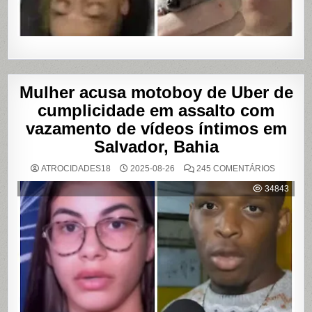
Mulher acusa motoboy de Uber de
cumplicidade em assalto com
vazamento de vídeos íntimos em
Salvador, Bahia
EM
ATROCIDADES18
2025-08-26
245 COMENTÁRIOS
MULHER
ACUSA
34843
MOTOBO
DE
UBER
DE
CUMPLIC
EM
ASSALTO
COM
VAZAME
DE
VÍDEOS
ÍNTIMOS
EM
SALVADO
BAHIA