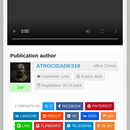
Publication author
ATROCIDADES18
offline 2 horas
Comments: 1299
Publics: 4004
Registration: 26-12-2024
254
COMPARTILHE:
X
FACEBOOK
PINTEREST
LINKEDIN
REDDIT
VK
DIGG
MIX
LINE
FLIPBOARD
TELEGRAM
OK.RU