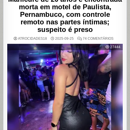
morta em motel de Paulista,
Pernambuco, com controle
remoto nas partes íntimas;
suspeito é preso
EM
ATROCIDADES18
2025-09-25
74 COMENTÁRIOS
MANICUR
DE
27444
20
ANOS
É
ENCONT
MORTA
EM
MOTEL
DE
PAULISTA
PERNAMB
COM
CONTRO
REMOTO
NAS
PARTES
ÍNTIMAS;
SUSPEIT
É
PRESO