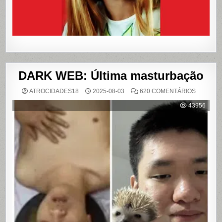
DARK WEB: Última masturbação
EM
ATROCIDADES18
2025-08-03
620 COMENTÁRIOS
DARK
WEB:
43956
ÚLTIMA
MASTUR