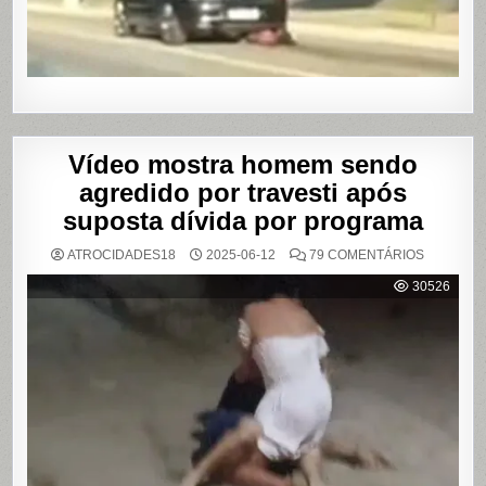
SHOWS
EM
SÃO
PAULO
Vídeo mostra homem sendo
agredido por travesti após
suposta dívida por programa
EM
ATROCIDADES18
2025-06-12
79 COMENTÁRIOS
VÍDEO
MOSTRA
30526
HOMEM
SENDO
AGREDID
POR
TRAVESTI
APÓS
SUPOSTA
DÍVIDA
POR
PROGRA