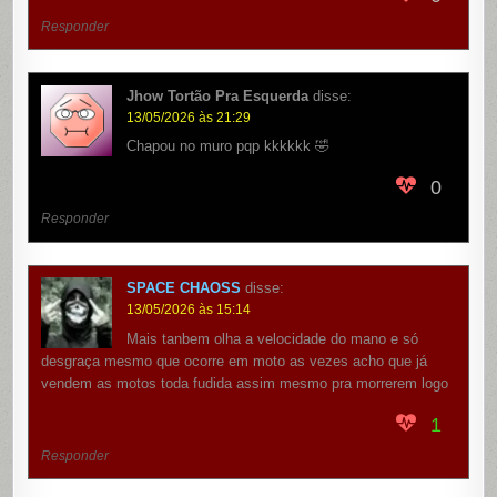
Responder
Jhow Tortão Pra Esquerda
disse:
13/05/2026 às 21:29
Chapou no muro pqp kkkkkk 🤣
0
Responder
SPACE CHAOSS
disse:
13/05/2026 às 15:14
Mais tanbem olha a velocidade do mano e só
desgraça mesmo que ocorre em moto as vezes acho que já
vendem as motos toda fudida assim mesmo pra morrerem logo
1
Responder