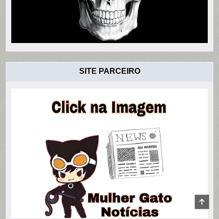
SITE PARCEIRO
SCR
TO
TOP