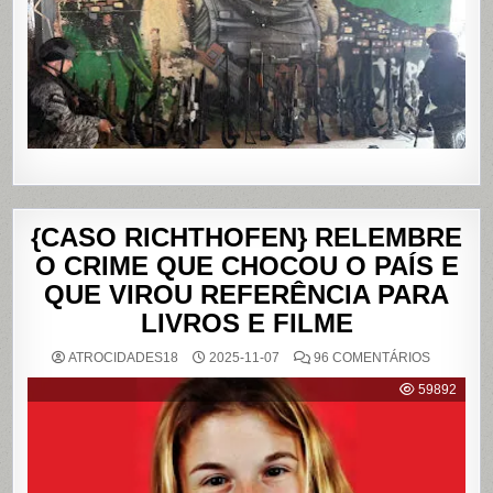
DA
PENHA,
NO
RIO
DE
JANEIRO
{CASO RICHTHOFEN} RELEMBRE
O CRIME QUE CHOCOU O PAÍS E
QUE VIROU REFERÊNCIA PARA
LIVROS E FILME
EM
ATROCIDADES18
2025-11-07
96 COMENTÁRIOS
{CASO
RICHTHO
59892
RELEMB
O
CRIME
QUE
CHOCOU
O
PAÍS
E