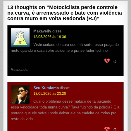
13 thoughts on “
Motociclista perde controle
na curva, é arremessado e bate com violência
contra muro em Volta Redonda (RJ)
”
Makavelly
disse:
18/05/2026 às 19:36
Vishi coitado do cara que má sorte, essa praga de
moto quando o cara sofre acidente é pra se fuder todinho.
0
Responder
Seu Kumiama
disse:
13/05/2026 às 23:28
Qual o problema desse maluco de tá puxando
essa velocidade toda numa curva? Tava fugindo da polícia? E a
porrada que ele sofreu pode deixar ele na cadeira de rodas pro
resto da vida.
0