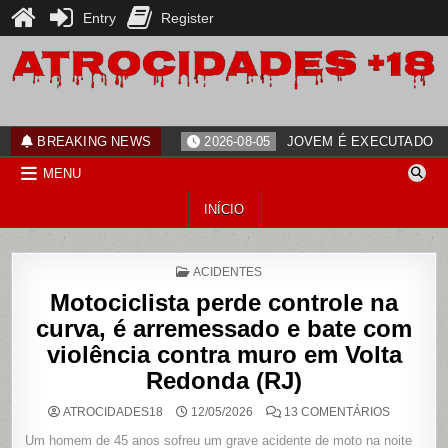
Entry
Register
Skip
to
content
ATROCIDADES+18
noticias
BREAKING NEWS
2026-08-05
JOVEM É EXECUTADO PO
MENU
INÍCIO
POSTED
ACIDENTES
IN
Motociclista perde controle na
curva, é arremessado e bate com
violência contra muro em Volta
Redonda (RJ)
EM
ATROCIDADES18
12/05/2026
13 COMENTÁRIOS
MOTOCICL
PERDE
Um homem de 45 anos sofreu um grave acidente de moto na noite
CONTROL