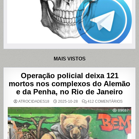
MAIS VISTOS
Operação policial deixa 121
mortos nos complexos do Alemão
e da Penha, no Rio de Janeiro
EM
ATROCIDADES18
2025-10-28
412 COMENTÁRIOS
OPERAÇ
POLICIAL
89687
DEIXA
121
MORTOS
NOS
COMPLE
DO
ALEMÃO
E