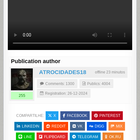
Publication author
ATROCIDADES18
offline 23 minutos
Comments: 1300
Publics: 4004
Registration: 26-12-2024
255
COMPARTILHE:
X
FACEBOOK
PINTEREST
LINKEDIN
REDDIT
VK
DIGG
MIX
LINE
FLIPBOARD
TELEGRAM
OK.RU