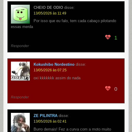
CHEIO DE ODIO
disse:
13/05/2026 às 11:49
Por isso que eu falo, tem cada cabaço pilotando
essas merda
1
Responder
Kokushibo Nordestino
disse:
13/05/2026 às 07:25
oxi kkkkkkk assim do nada
0
Responder
ZE PILINTRA
disse:
13/05/2026 às 02:41
Burro demais! Fez a curva com a moto muito