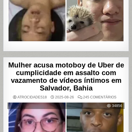
Mulher acusa motoboy de Uber de
cumplicidade em assalto com
vazamento de vídeos íntimos em
Salvador, Bahia
EM
ATROCIDADES18
2025-08-26
245 COMENTÁRIOS
MULHER
ACUSA
34856
MOTOBO
DE
UBER
DE
CUMPLIC
EM
ASSALTO