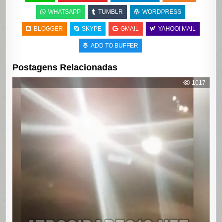
WHATSAPP
TUMBLR
WORDPRESS
BLOGGER
SKYPE
GMAIL
YAHOO! MAIL
ADD TO BUFFER
Postagens Relacionadas
1017