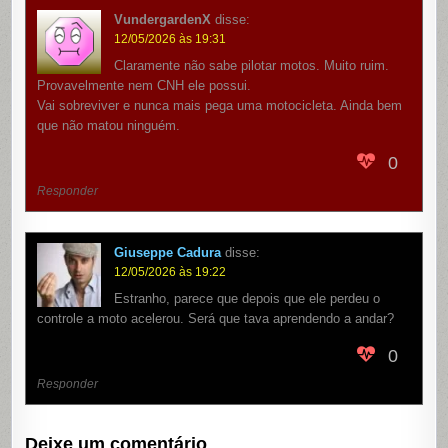
VundergardenX
disse:
12/05/2026 às 19:31
Claramente não sabe pilotar motos. Muito ruim.
Provavelmente nem CNH ele possui.
Vai sobreviver e nunca mais pega uma motocicleta. Ainda bem
que não matou ninguém.
0
Responder
Giuseppe Cadura
disse:
12/05/2026 às 19:22
Estranho, parece que depois que ele perdeu o
controle a moto acelerou. Será que tava aprendendo a andar?
0
Responder
Deixe um comentário