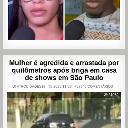
COM
VAZAME
DE
VÍDEOS
ÍNTIMOS
EM
SALVADO
BAHIA
Mulher é agredida e arrastada por
quilômetros após briga em casa
de shows em São Paulo
EM
ATROCIDADES18
2025-11-29
245 COMENTÁRIOS
MULHER
É
31059
AGREDI
E
ARRAST
POR
QUILÔM
APÓS
BRIGA
EM
CASA
DE