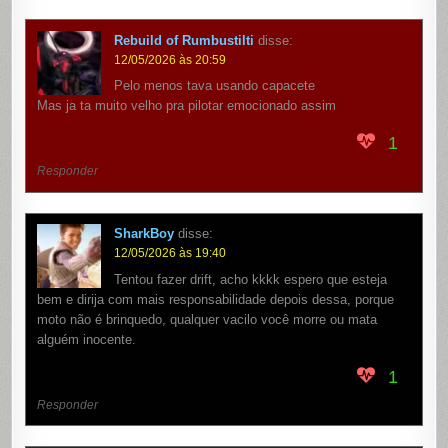
Rebuild of Rumbustilti
disse:
12/05/2026 às 20:59
Pelo menos tava usando capacete
Mas ja ta muito velho pra pilotar emocionado assim
1
Responder
SharkBoy
disse:
12/05/2026 às 19:40
Tentou fazer drift, acho kkkk espero que esteja
bem e dirija com mais responsabilidade depois dessa, porque
moto não é brinquedo, qualquer vacilo você morre ou mata
alguém inocente.
1
Responder