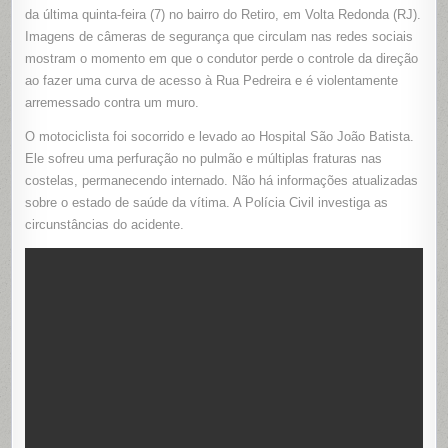
NA
da última quinta-feira (7) no bairro do Retiro, em Volta Redonda (RJ).
CURVA,
É
Imagens de câmeras de segurança que circulam nas redes sociais
ARREME
mostram o momento em que o condutor perde o controle da direção
E
BATE
ao fazer uma curva de acesso à Rua Pedreira e é violentamente
COM
VIOLÊNCI
arremessado contra um muro.
CONTRA
MURO
EM
O motociclista foi socorrido e levado ao Hospital São João Batista.
VOLTA
REDOND
Ele sofreu uma perfuração no pulmão e múltiplas fraturas nas
(RJ)
costelas, permanecendo internado. Não há informações atualizadas
sobre o estado de saúde da vítima. A Polícia Civil investiga as
circunstâncias do acidente.