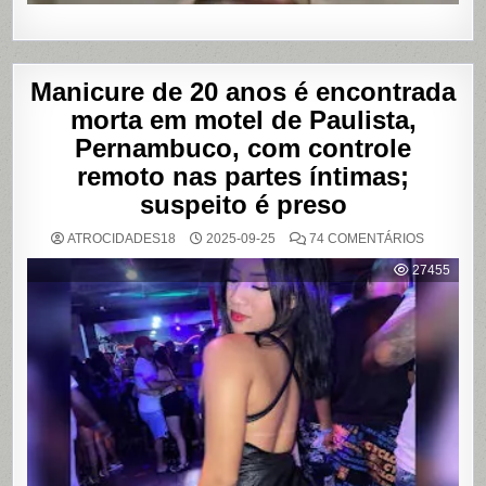
Manicure de 20 anos é encontrada
morta em motel de Paulista,
Pernambuco, com controle
remoto nas partes íntimas;
suspeito é preso
EM
ATROCIDADES18
2025-09-25
74 COMENTÁRIOS
MANICUR
DE
27455
20
ANOS
É
ENCONT
MORTA
EM
MOTEL
DE
PAULISTA
PERNAMB
COM
CONTRO
REMOTO
NAS
PARTES
ÍNTIMAS;
SUSPEIT