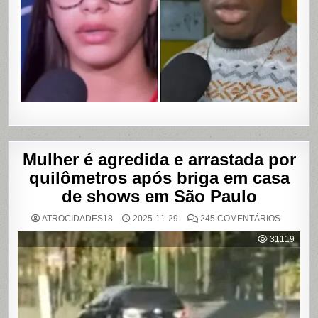
COM
VAZAME
DE
VÍDEOS
ÍNTIMOS
EM
SALVADO
BAHIA
Mulher é agredida e arrastada por
quilômetros após briga em casa
de shows em São Paulo
EM
ATROCIDADES18
2025-11-29
245 COMENTÁRIOS
MULHER
É
31119
AGREDI
E
ARRAST
POR
QUILÔM
APÓS
BRIGA
EM
CASA