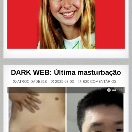
E
QUE
VIROU
REFERÊN
PARA
LIVROS
E
FILME
DARK WEB: Última masturbação
EM
ATROCIDADES18
2025-08-03
620 COMENTÁRIOS
DARK
WEB:
44111
ÚLTIMA
MASTUR