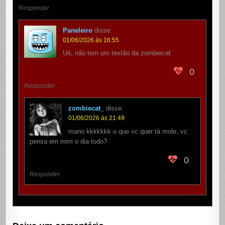
Responder
Paneleiro
disse:
01/06/2026 às 16:55
Ué, não tem um textão da zombiecat
0
Responder
zombiecat_
disse:
01/06/2026 às 21:49
mano kkkkkkk o que vc quer tá mole, vc
pensa em mim o dia todo?
0
Responder