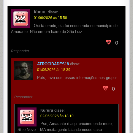
Kururu
disse:
01/06/2026 às 15:58
Oxi tá errado, ela foi encontrada no município de
Amarante. Não em um bairro de São Luiz
0
Responder
ATROCIDADES18
disse:
01/06/2026 às 18:39
Puts, tava com essas informações nos grupos
0
Responder
Kururu
disse:
02/06/2026 às 18:10
Pse, Amarante é aqui próximo onde moro,
Sítio Novo – MA muita gente falando nesse caso