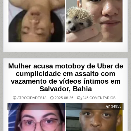
Mulher acusa motoboy de Uber de
cumplicidade em assalto com
vazamento de vídeos íntimos em
Salvador, Bahia
EM
ATROCIDADES18
2025-08-26
245 COMENTÁRIOS
MULHER
ACUSA
34955
MOTOBO
DE
UBER
DE
CUMPLIC
EM
ASSALTO