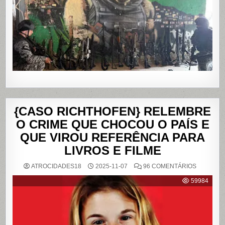
E
DA
PENHA,
NO
RIO
DE
JANEIRO
{CASO RICHTHOFEN} RELEMBRE
O CRIME QUE CHOCOU O PAÍS E
QUE VIROU REFERÊNCIA PARA
LIVROS E FILME
EM
ATROCIDADES18
2025-11-07
96 COMENTÁRIOS
{CASO
RICHTHO
59984
RELEMB
O
CRIME
QUE
CHOCOU
O
PAÍS