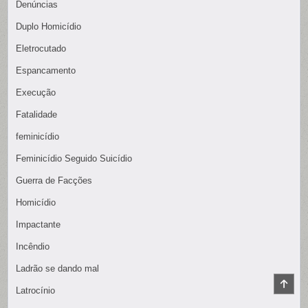
Denúncias
Duplo Homicídio
Eletrocutado
Espancamento
Execução
Fatalidade
feminicídio
Feminicídio Seguido Suicídio
Guerra de Facções
Homicídio
Impactante
Incêndio
Ladrão se dando mal
SCR
Latrocínio
TO
TOP