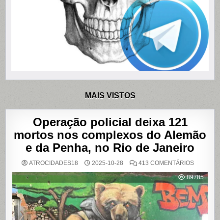
MAIS VISTOS
Operação policial deixa 121
mortos nos complexos do Alemão
e da Penha, no Rio de Janeiro
EM
ATROCIDADES18
2025-10-28
413 COMENTÁRIOS
OPERAÇ
POLICIAL
89785
DEIXA
121
MORTOS
NOS
COMPLE
DO
ALEMÃO