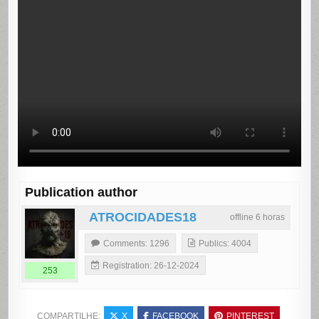
Publication author
ATROCIDADES18
offline 6 horas
Comments: 1296
Publics: 4004
Registration: 26-12-2024
253
COMPARTILHE:
X
FACEBOOK
PINTEREST