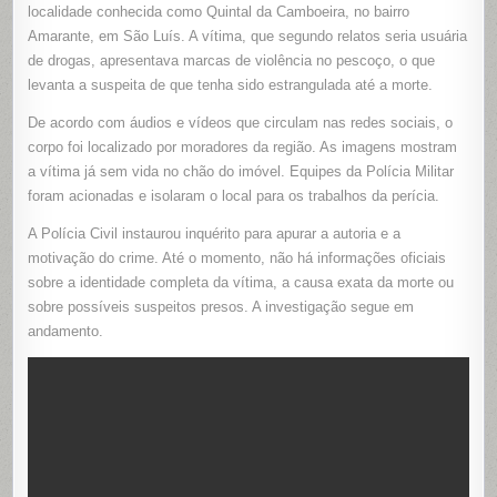
RESIDÊNC
localidade conhecida como Quintal da Camboeira, no bairro
NO
Amarante, em São Luís. A vítima, que segundo relatos seria usuária
BAIRRO
AMARANTE
de drogas, apresentava marcas de violência no pescoço, o que
EM
SÃO
levanta a suspeita de que tenha sido estrangulada até a morte.
LUÍS
De acordo com áudios e vídeos que circulam nas redes sociais, o
corpo foi localizado por moradores da região. As imagens mostram
a vítima já sem vida no chão do imóvel. Equipes da Polícia Militar
foram acionadas e isolaram o local para os trabalhos da perícia.
A Polícia Civil instaurou inquérito para apurar a autoria e a
motivação do crime. Até o momento, não há informações oficiais
sobre a identidade completa da vítima, a causa exata da morte ou
sobre possíveis suspeitos presos. A investigação segue em
andamento.