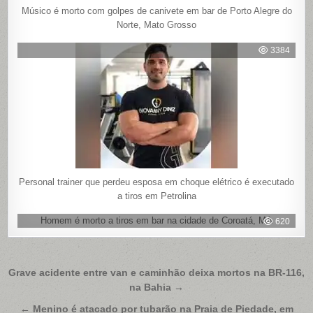
Músico é morto com golpes de canivete em bar de Porto Alegre do
Norte, Mato Grosso
3384
Personal trainer que perdeu esposa em choque elétrico é executado
a tiros em Petrolina
Homem é morto a tiros em bar na cidade de Coroatá, MA
620
Navegação
Grave acidente entre van e caminhão deixa mortos na BR-116,
na Bahia →
de
← Menino é atacado por tubarão na Praia de Piedade, em