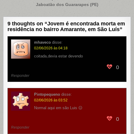
Post
Jaboatão dos Guararapes (PE)
9 thoughts on “
Jovem é encontrada morta em
residência no bairro Amarante, em São Luís
”
mhaveco
disse:
02/06/2026 às 04:18
coitada,devia estar devendo
0
Responder
Pintopequeno
disse:
02/06/2026 às 03:52
Normal aqui em são Luis 😑
0
Responder