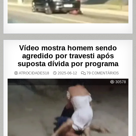
DE
SHOWS
EM
SÃO
PAULO
Vídeo mostra homem sendo
agredido por travesti após
suposta dívida por programa
EM
ATROCIDADES18
2025-06-12
79 COMENTÁRIOS
VÍDEO
MOSTRA
30578
HOMEM
SENDO
AGREDID
POR
TRAVESTI
APÓS
SUPOSTA
DÍVIDA
POR
PROGRA