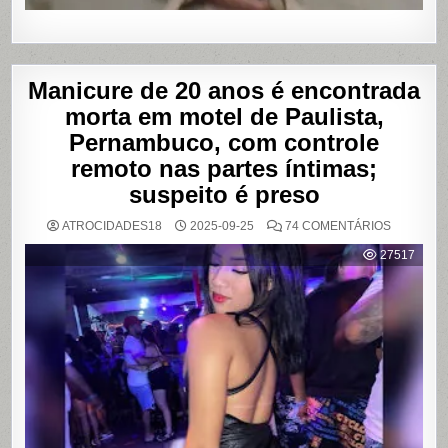
Manicure de 20 anos é encontrada
morta em motel de Paulista,
Pernambuco, com controle
remoto nas partes íntimas;
suspeito é preso
EM
ATROCIDADES18
2025-09-25
74 COMENTÁRIOS
MANICUR
DE
27517
20
ANOS
É
ENCONT
MORTA
EM
MOTEL
DE
PAULISTA
PERNAMB
COM
CONTRO
REMOTO
NAS
PARTES
ÍNTIMAS;