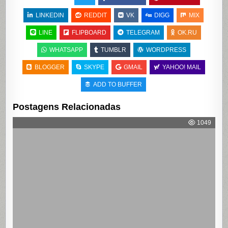
LINKEDIN
REDDIT
VK
DIGG
MIX
LINE
FLIPBOARD
TELEGRAM
OK.RU
WHATSAPP
TUMBLR
WORDPRESS
BLOGGER
SKYPE
GMAIL
YAHOO! MAIL
ADD TO BUFFER
Postagens Relacionadas
1049