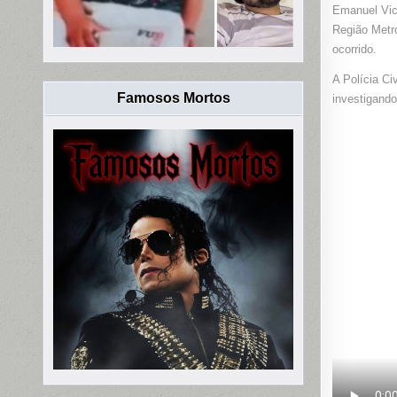
Emanuel Vice
Região Metro
ocorrido.
A Polícia Ci
Famosos Mortos
investigando