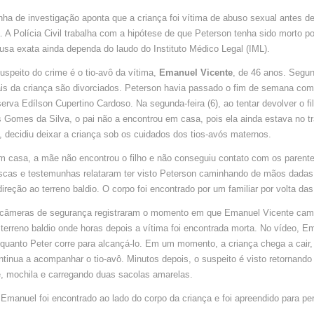
ANOS
PARA
linha de investigação aponta que a criança foi vítima de abuso sexual antes de
TERREN
BALDIO
 A Polícia Civil trabalha com a hipótese de que Peterson tenha sido morto por
ONDE
FOI
sa exata ainda dependa do laudo do Instituto Médico Legal (IML).
ENCONT
MORTO
EM
suspeito do crime é o tio-avô da vítima,
Emanuel Vicente
, de 46 anos. Segun
MACEIÓ
(AL)
pais da criança são divorciados. Peterson havia passado o fim de semana com 
eserva Edílson Cupertino Cardoso. Na segunda-feira (6), ao tentar devolver o f
 Gomes da Silva, o pai não a encontrou em casa, pois ela ainda estava no tr
, decidiu deixar a criança sob os cuidados dos tios-avós maternos.
 casa, a mãe não encontrou o filho e não conseguiu contato com os parente
uscas e testemunhas relataram ter visto Peterson caminhando de mãos dada
eção ao terreno baldio. O corpo foi encontrado por um familiar por volta da
câmeras de segurança registraram o momento em que Emanuel Vicente cam
terreno baldio onde horas depois a vítima foi encontrada morta. No vídeo, E
nquanto Peter corre para alcançá-lo. Em um momento, a criança chega a cair
ntinua a acompanhar o tio-avô. Minutos depois, o suspeito é visto retornando
, mochila e carregando duas sacolas amarelas.
 Emanuel foi encontrado ao lado do corpo da criança e foi apreendido para per