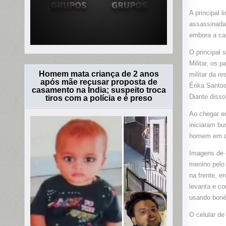
A principal 
assassinada.
embora a cau
O principal 
Militar, os 
Homem mata criança de 2 anos
militar da r
após mãe recusar proposta de
Érika Santos
casamento na Índia; suspeito troca
Diante disso
tiros com a polícia e é preso
Ao chegar em
iniciaram b
homem em dir
Imagens de 
menino pelo 
na frente, e
levanta e co
usando boné
O celular de