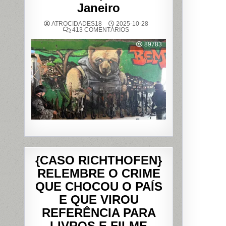
Janeiro
ATROCIDADES18
2025-10-28
EM
413 COMENTÁRIOS
OPERAÇÃO
POLICIAL
89783
DEIXA
121
MORTOS
NOS
COMPLEXOS
DO
ALEMÃO
E
DA
PENHA,
NO
RIO
DE
JANEIRO
{CASO RICHTHOFEN}
RELEMBRE O CRIME
QUE CHOCOU O PAÍS
E QUE VIROU
REFERÊNCIA PARA
LIVROS E FILME