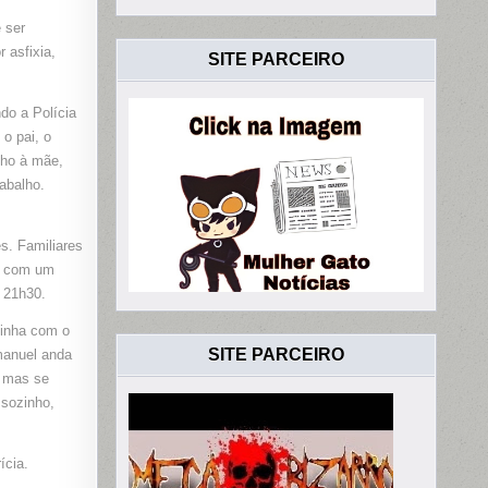
 ser
O
 asfixia,
SITE PARCEIRO
RADO
do a Polícia
o pai, o
ilho à mãe,
abalho.
s. Familiares
s com um
s 21h30.
inha com o
SITE PARCEIRO
manuel anda
, mas se
 sozinho,
ícia.