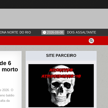
ONA NORTE DO RIO
2026-08-08
DOIS ASSALTANTES SÃO 
SITE PARCEIRO
de 6
o morto
S
M
de 2026. O
eno baldio
alta da