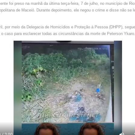
nte foi preso na manhã da última terça-feira, 7 de julho, no município de Rio
politana de Maceió. Durante depoimento, ele negou o crime e disse não se l
vil, por meio da Delegacia de Homicídios e Proteção à Pessoa (DHPP), segu
 o caso para esclarecer todas as circunstâncias da morte de Peterson Ykaro