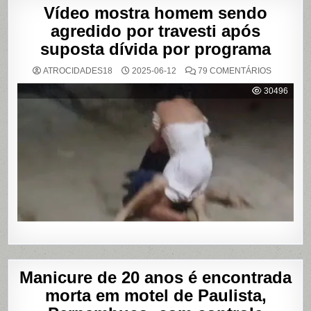
Vídeo mostra homem sendo
agredido por travesti após
suposta dívida por programa
EM
ATROCIDADES18
2025-06-12
79 COMENTÁRIOS
VÍDEO
MOSTRA
30496
HOMEM
SENDO
AGREDID
POR
TRAVESTI
APÓS
SUPOSTA
DÍVIDA
POR
PROGRA
Manicure de 20 anos é encontrada
morta em motel de Paulista,