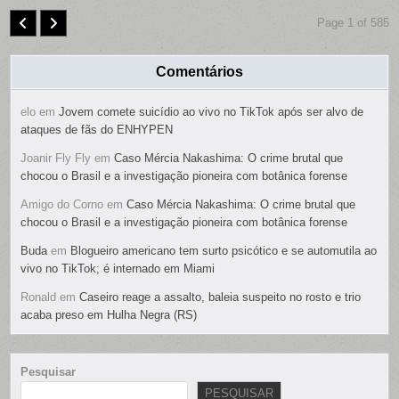
Page 1 of 585
Comentários
elo
em
Jovem comete suicídio ao vivo no TikTok após ser alvo de
ataques de fãs do ENHYPEN
Joanir Fly Fly
em
Caso Mércia Nakashima: O crime brutal que
chocou o Brasil e a investigação pioneira com botânica forense
Amigo do Corno
em
Caso Mércia Nakashima: O crime brutal que
chocou o Brasil e a investigação pioneira com botânica forense
Buda
em
Blogueiro americano tem surto psicótico e se automutila ao
vivo no TikTok; é internado em Miami
Ronald
em
Caseiro reage a assalto, baleia suspeito no rosto e trio
acaba preso em Hulha Negra (RS)
Pesquisar
PESQUISAR