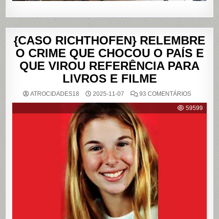
{CASO RICHTHOFEN} RELEMBRE
O CRIME QUE CHOCOU O PAÍS E
QUE VIROU REFERÊNCIA PARA
LIVROS E FILME
EM
ATROCIDADES18
2025-11-07
93 COMENTÁRIOS
{CASO
RICHTHO
59599
RELEMB
O
CRIME
QUE
CHOCOU
O
PAÍS
E
QUE
VIROU
REFERÊN
PARA
LIVROS
E
FILME