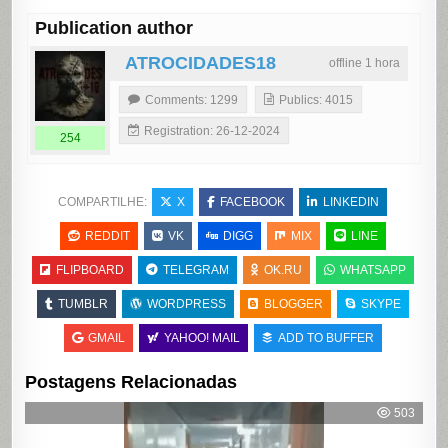
Publication author
ATROCIDADES18
offline 1 hora
Comments: 1299
Publics: 4015
Registration: 26-12-2024
254
COMPARTILHE:
X
FACEBOOK
LINKEDIN
REDDIT
VK
DIGG
MIX
LINE
FLIPBOARD
TELEGRAM
OK.RU
WHATSAPP
TUMBLR
WORDPRESS
BLOGGER
SKYPE
GMAIL
YAHOO! MAIL
ADD TO BUFFER
Postagens Relacionadas
503