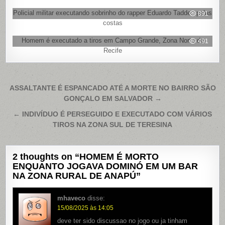
Policial militar executando sobrinho do rapper Eduardo Taddeo pelas
891
costas
Homem é executado a tiros em Campo Grande, Zona Norte do
491
Recife
Navegação
ASSALTANTE É ESPANCADO ATÉ A MORTE NO BAIRRO SÃO
GONÇALO EM SALVADOR →
de
Post
← INDIVÍDUO É PERSEGUIDO E EXECUTADO COM VÁRIOS
TIROS NA ZONA SUL DE TERESINA
2 thoughts on “
HOMEM É MORTO
ENQUANTO JOGAVA DOMINÓ EM UM BAR
NA ZONA RURAL DE ANAPÚ
”
mhaveco
disse:
15/08/2025 às 14:05
deve ter sido discussao no jogo ou ja tinham