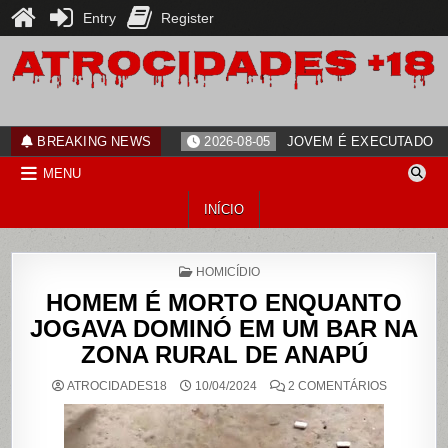
Entry
Register
Skip
to
content
ATROCIDADES+18
noticias
BREAKING NEWS
2026-08-05
JOVEM É EXECUTADO PO
MENU
INÍCIO
POSTED
HOMICÍDIO
IN
HOMEM É MORTO ENQUANTO
JOGAVA DOMINÓ EM UM BAR NA
ZONA RURAL DE ANAPÚ
EM
ATROCIDADES18
10/04/2024
2 COMENTÁRIOS
HOMEM
É
MORTO
ENQUANT
JOGAVA