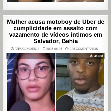
Mulher acusa motoboy de Uber de
cumplicidade em assalto com
vazamento de vídeos íntimos em
Salvador, Bahia
EM
ATROCIDADES18
2025-08-26
245 COMENTÁRIOS
MULHER
ACUSA
34780
MOTOBO
DE
UBER
DE
CUMPLIC
EM
ASSALTO
COM
VAZAME
DE
VÍDEOS
ÍNTIMOS
EM
SALVADO
BAHIA