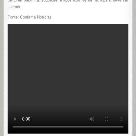
(IML) em Altamira, sudoeste, e após exames de necropsia, deve ser
liberado.
Fonte: Confirma Notícias