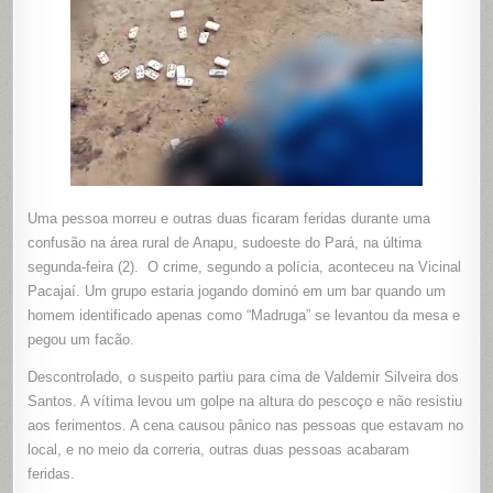
DOMINÓ
EM
UM
BAR
NA
ZONA
RURAL
DE
ANAPÚ
Uma pessoa morreu e outras duas ficaram feridas durante uma
confusão na área rural de Anapu, sudoeste do Pará, na última
segunda-feira (2). O crime, segundo a polícia, aconteceu na Vicinal
Pacajaí. Um grupo estaria jogando dominó em um bar quando um
homem identificado apenas como “Madruga” se levantou da mesa e
pegou um facão.
Descontrolado, o suspeito partiu para cima de Valdemir Silveira dos
Santos. A vítima levou um golpe na altura do pescoço e não resistiu
aos ferimentos. A cena causou pânico nas pessoas que estavam no
local, e no meio da correria, outras duas pessoas acabaram
feridas.