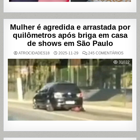
Mulher é agredida e arrastada por
quilômetros após briga em casa
de shows em São Paulo
EM
ATROCIDADES18
2025-11-29
245 COMENTÁRIOS
MULHER
É
31022
AGREDI
E
ARRAST
POR
QUILÔM
APÓS
BRIGA
EM
CASA
DE
SHOWS
EM
SÃO
PAULO