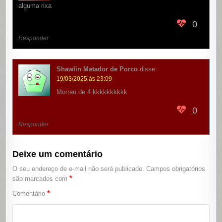
alguma rixa
0
Responder
Shawlin Matador de Porco
disse:
19/03/2025 às 23:09
Morreu de 4 kkkkkkkkkk
0
Responder
Deixe um comentário
O seu endereço de e-mail não será publicado.
Campos obrigatórios
*
são marcados com
*
Comentário