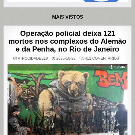
MAIS VISTOS
Operação policial deixa 121
mortos nos complexos do Alemão
e da Penha, no Rio de Janeiro
EM
ATROCIDADES18
2025-10-28
412 COMENTÁRIOS
OPERAÇ
POLICIAL
89596
DEIXA
121
MORTOS
NOS
COMPLE
DO
ALEMÃO
E
DA
PENHA,
NO
RIO
DE
JANEIRO