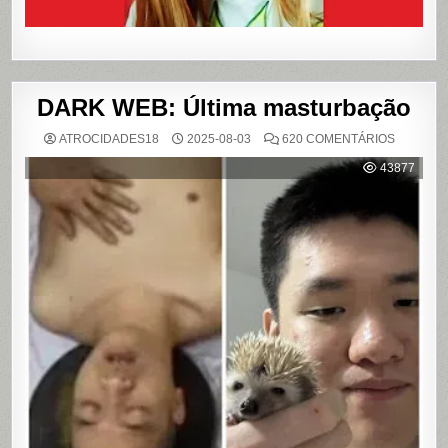
DARK WEB: Última masturbação
EM
ATROCIDADES18
2025-08-03
620 COMENTÁRIOS
DARK
WEB:
43877
ÚLTIMA
MASTUR