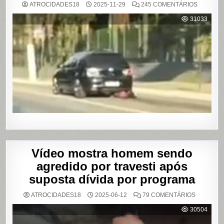
EM
ATROCIDADES18
2025-11-29
245 COMENTÁRIOS
MULHER
É
31033
AGREDI
E
ARRAST
POR
QUILÔM
APÓS
BRIGA
EM
CASA
DE
SHOWS
EM
SÃO
PAULO
Vídeo mostra homem sendo
agredido por travesti após
suposta dívida por programa
EM
ATROCIDADES18
2025-06-12
79 COMENTÁRIOS
VÍDEO
MOSTRA
30504
HOMEM
SENDO