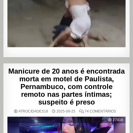
AGREDID
POR
TRAVESTI
APÓS
SUPOSTA
DÍVIDA
POR
PROGRA
Manicure de 20 anos é encontrada
morta em motel de Paulista,
Pernambuco, com controle
remoto nas partes íntimas;
suspeito é preso
EM
ATROCIDADES18
2025-09-25
74 COMENTÁRIOS
MANICUR
DE
27416
20
ANOS
É
ENCONT