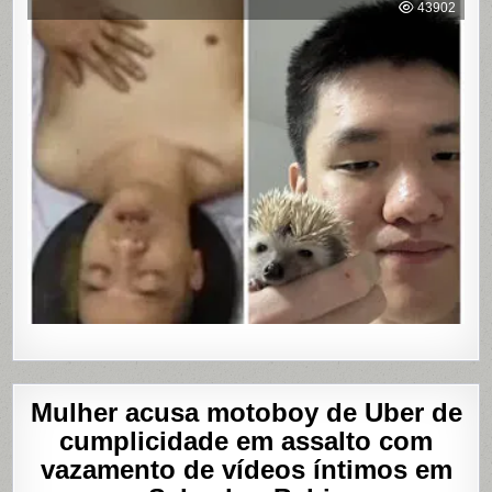
WEB:
43902
ÚLTIMA
MASTUR
Mulher acusa motoboy de Uber de
cumplicidade em assalto com
vazamento de vídeos íntimos em