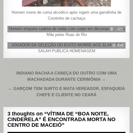
Homem morre de coma alcoólico após ingerir uma garrafinha de
Corotinho de cachaça
Homem empurra cadeira de rodas com corpo em decomposição da
1428
Mãe pelas Ruas do Rio
JOGADOR DA SELEÇÃO DO EGITO MORRE AOS 31 ANOS E
496
SALAH PUBLICA HOMENAGEM
Navegação
INDIANO RACHA A CABEÇA DO OUTRO COM UMA
MACHADADA DURANTE CERIMÔNIA →
de
Post
← GARÇOM TEM SURTO E MATA VEREADOR, ESFAQUEIA
CHEFE E CLIENTE NO CEARÁ
3 thoughts on “
VÍTIMA DE “BOA NOITE,
CINDERELA” É ENCONTRADA MORTA NO
CENTRO DE MACEIÓ
”