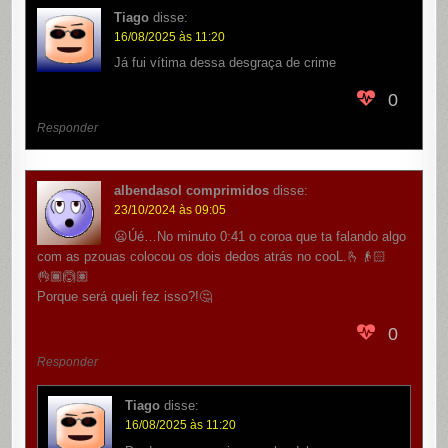
Tiago
disse:
16/08/2025 às 11:20
Já fui vítima dessa desgraça de crime
0
Responder
albendasol comprimidos
disse:
23/10/2024 às 09:05
😦Úé…No minuto 0:41 o coroa que ta falando algo
com as pzouas colocou os dois dedos atrás no cooL.🫰👴🏻
👌🏾🙆🏽
Porque será queli fez isso?!🤔
0
Responder
Tiago
disse:
16/08/2025 às 11:20