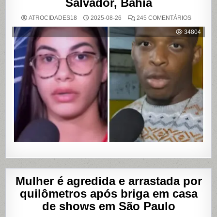
Salvador, Bahia
EM
ATROCIDADES18
2025-08-26
245 COMENTÁRIOS
MULHER
ACUSA
34804
MOTOBO
DE
UBER
DE
CUMPLIC
EM
ASSALTO
COM
VAZAME
DE
VÍDEOS
ÍNTIMOS
EM
SALVADO
BAHIA
Mulher é agredida e arrastada por
quilômetros após briga em casa
de shows em São Paulo