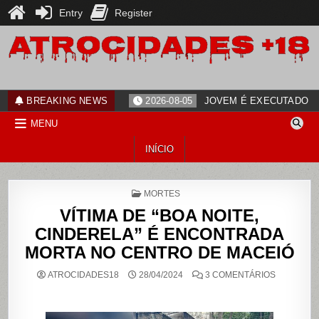
Entry
Register
Skip
to
content
ATROCIDADES+18
noticias
BREAKING NEWS
2026-08-05
JOVEM É EXECUTADO PO
MENU
INÍCIO
POSTED
MORTES
IN
VÍTIMA DE “BOA NOITE,
CINDERELA” É ENCONTRADA
MORTA NO CENTRO DE MACEIÓ
EM
ATROCIDADES18
28/04/2024
3 COMENTÁRIOS
VÍTIMA
DE
“BOA
NOITE,
CINDEREL