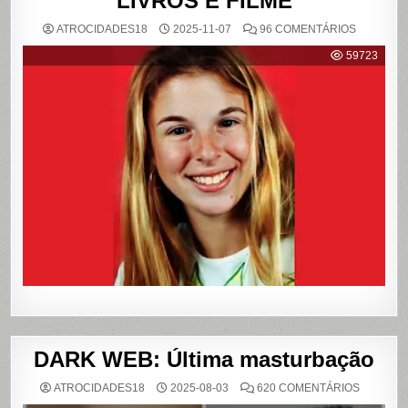
LIVROS E FILME
EM
ATROCIDADES18
2025-11-07
96 COMENTÁRIOS
{CASO
RICHTHO
59723
RELEMB
O
CRIME
QUE
CHOCOU
O
PAÍS
E
QUE
VIROU
REFERÊN
PARA
LIVROS
E
FILME
DARK WEB: Última masturbação
EM
ATROCIDADES18
2025-08-03
620 COMENTÁRIOS
DARK