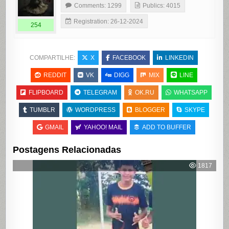
Comments: 1299
Publics: 4015
Registration: 26-12-2024
254
COMPARTILHE:
X
FACEBOOK
LINKEDIN
REDDIT
VK
DIGG
MIX
LINE
FLIPBOARD
TELEGRAM
OK.RU
WHATSAPP
TUMBLR
WORDPRESS
BLOGGER
SKYPE
GMAIL
YAHOO! MAIL
ADD TO BUFFER
Postagens Relacionadas
1817