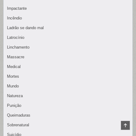
Impactante
Incêndio
Ladrão se dando mal
Latrocínio
Linchamento
Massacre
Medical
Mortes
Mundo
Natureza
Punição
Queimaduras
SCR
Sobrenatural
TO
TOP
Suicídio