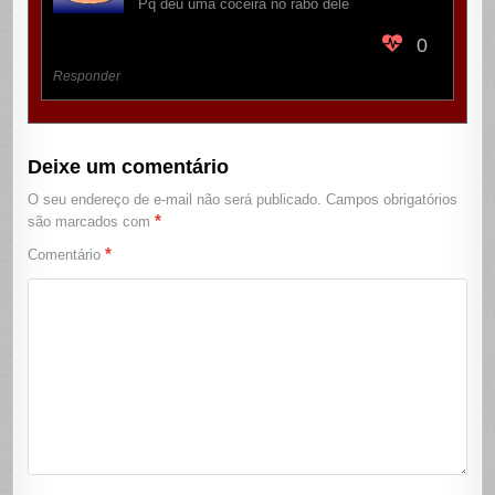
Pq deu uma coceira no rabo dele
0
Responder
Deixe um comentário
O seu endereço de e-mail não será publicado.
Campos obrigatórios
*
são marcados com
*
Comentário