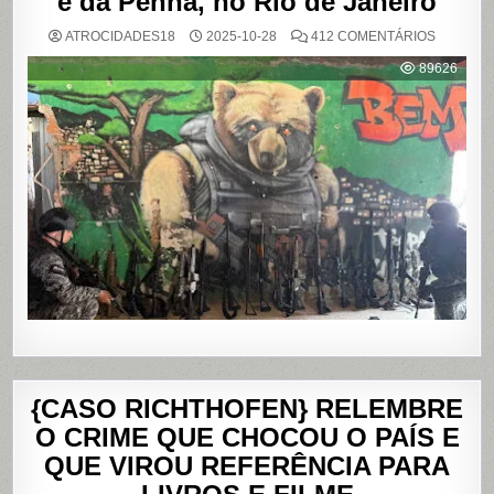
e da Penha, no Rio de Janeiro
EM
ATROCIDADES18
2025-10-28
412 COMENTÁRIOS
OPERAÇ
POLICIAL
89626
DEIXA
121
MORTOS
NOS
COMPLE
DO
ALEMÃO
E
DA
PENHA,
NO
RIO
DE
JANEIRO
{CASO RICHTHOFEN} RELEMBRE
O CRIME QUE CHOCOU O PAÍS E
QUE VIROU REFERÊNCIA PARA