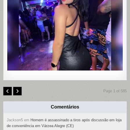
MORTA
EM
MOTEL
DE
PAULISTA
PERNAMB
COM
CONTRO
REMOTO
NAS
PARTES
ÍNTIMAS;
SUSPEIT
É
PRESO
Page 1 of 585
Comentários
Jackson5
em
Homem é assassinado a tiros após discussão em loja
de conveniência em Várzea Alegre (CE)