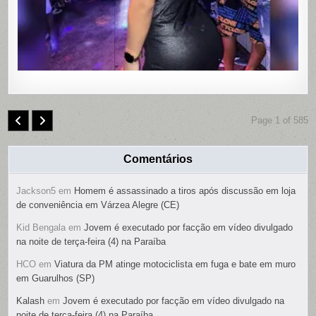
SUSPEIT
É
PRESO
Page 1 of 585
Comentários
Jackson5
em
Homem é assassinado a tiros após discussão em loja
de conveniência em Várzea Alegre (CE)
Kid Bengala
em
Jovem é executado por facção em vídeo divulgado
na noite de terça-feira (4) na Paraíba
HCO
em
Viatura da PM atinge motociclista em fuga e bate em muro
em Guarulhos (SP)
Kalash
em
Jovem é executado por facção em vídeo divulgado na
noite de terça-feira (4) na Paraíba