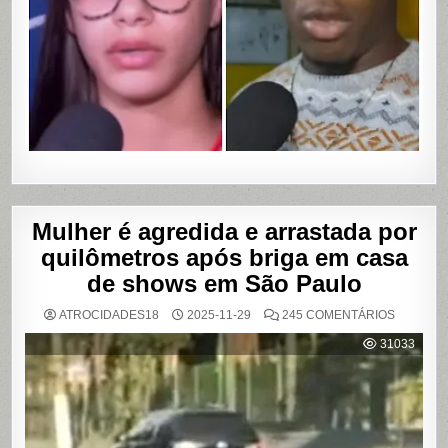
ASSALTO
COM
VAZAME
DE
VÍDEOS
ÍNTIMOS
EM
SALVADO
BAHIA
Mulher é agredida e arrastada por
quilômetros após briga em casa
de shows em São Paulo
EM
ATROCIDADES18
2025-11-29
245 COMENTÁRIOS
MULHER
É
31033
AGREDI
E
ARRAST
POR
QUILÔM
APÓS
BRIGA
EM
CASA