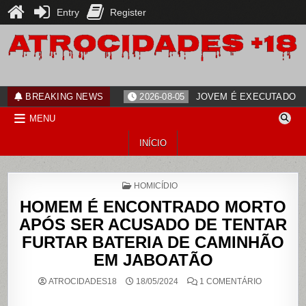
Entry
Register
Skip
to
content
ATROCIDADES+18
noticias
BREAKING NEWS
2026-08-05
JOVEM É EXECUTADO PO
MENU
INÍCIO
POSTED
HOMICÍDIO
IN
HOMEM É ENCONTRADO MORTO
APÓS SER ACUSADO DE TENTAR
FURTAR BATERIA DE CAMINHÃO
EM JABOATÃO
EM
ATROCIDADES18
18/05/2024
1 COMENTÁRIO
HOMEM
É
ENCONTR