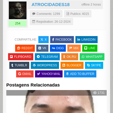
ATROCIDADES18
offline 2 horas
Comments: 1299
Publics: 4015
Registration: 26-12-2024
254
COMPARTILHE:
X
FACEBOOK
LINKEDIN
REDDIT
VK
DIGG
MIX
LINE
FLIPBOARD
TELEGRAM
OK.RU
WHATSAPP
TUMBLR
WORDPRESS
BLOGGER
SKYPE
GMAIL
YAHOO! MAIL
ADD TO BUFFER
Postagens Relacionadas
1731