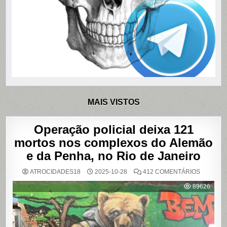
MAIS VISTOS
Operação policial deixa 121
mortos nos complexos do Alemão
e da Penha, no Rio de Janeiro
EM
ATROCIDADES18
2025-10-28
412 COMENTÁRIOS
OPERAÇ
POLICIAL
89626
DEIXA
121
MORTOS
NOS
COMPLE
DO
ALEMÃO