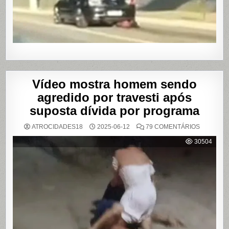
DE
SHOWS
EM
SÃO
PAULO
Vídeo mostra homem sendo
agredido por travesti após
suposta dívida por programa
EM
ATROCIDADES18
2025-06-12
79 COMENTÁRIOS
VÍDEO
MOSTRA
30504
HOMEM
SENDO
AGREDID
POR
TRAVESTI
APÓS
SUPOSTA
DÍVIDA
POR
PROGRA