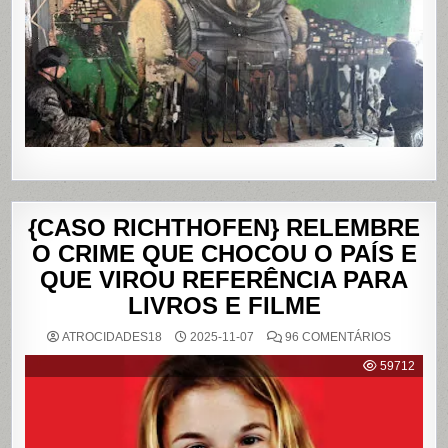
E
DA
PENHA,
NO
RIO
DE
JANEIRO
{CASO RICHTHOFEN} RELEMBRE
O CRIME QUE CHOCOU O PAÍS E
QUE VIROU REFERÊNCIA PARA
LIVROS E FILME
EM
ATROCIDADES18
2025-11-07
96 COMENTÁRIOS
{CASO
RICHTHO
59712
RELEMB
O
CRIME
QUE
CHOCOU
O
PAÍS