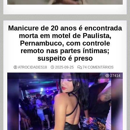
Manicure de 20 anos é encontrada
morta em motel de Paulista,
Pernambuco, com controle
remoto nas partes íntimas;
suspeito é preso
EM
ATROCIDADES18
2025-09-25
74 COMENTÁRIOS
MANICUR
DE
27414
20
ANOS
É
ENCONT
MORTA
EM
MOTEL
DE
PAULISTA
PERNAMB
COM
CONTRO
REMOTO
NAS
PARTES
ÍNTIMAS;