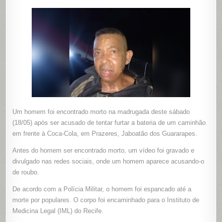
MORTO
APÓS
SER
ACUSADO
DE
TENTAR
FURTAR
BATERIA
DE
CAMINHÃO
EM
JABOATÃO
Um homem foi encontrado morto na madrugada deste sábado
(18/05) após ser acusado de tentar furtar a bateria de um caminhão
em frente à Coca-Cola, em Prazeres, Jaboatão dos Guararapes.
Antes do homem ser encontrado morto, um vídeo foi gravado e
divulgado nas redes sociais, onde um homem aparece acusando-o
de roubo.
De acordo com a Polícia Militar, o homem foi espancado até a
morte por populares. O corpo foi encaminhado para o Instituto de
Medicina Legal (IML) do Recife.