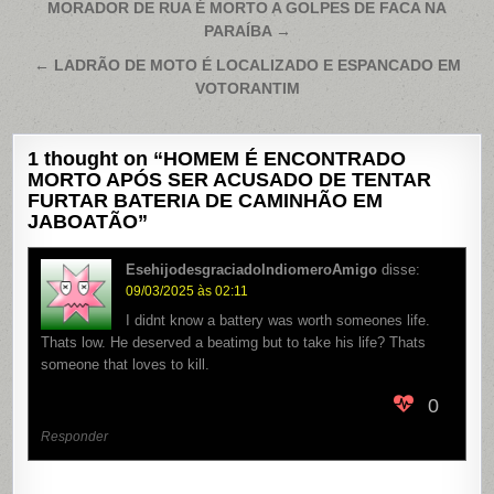
Navegação
MORADOR DE RUA É MORTO A GOLPES DE FACA NA
PARAÍBA →
de
Post
← LADRÃO DE MOTO É LOCALIZADO E ESPANCADO EM
VOTORANTIM
1 thought on “
HOMEM É ENCONTRADO
MORTO APÓS SER ACUSADO DE TENTAR
FURTAR BATERIA DE CAMINHÃO EM
JABOATÃO
”
EsehijodesgraciadoIndiomeroAmigo
disse:
09/03/2025 às 02:11
I didnt know a battery was worth someones life.
Thats low. He deserved a beatimg but to take his life? Thats
someone that loves to kill.
0
Responder