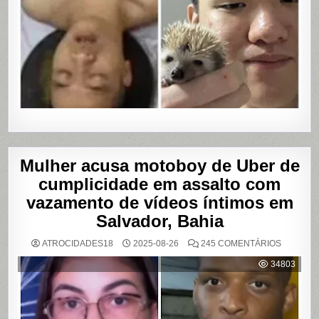
Mulher acusa motoboy de Uber de
cumplicidade em assalto com
vazamento de vídeos íntimos em
Salvador, Bahia
EM
ATROCIDADES18
2025-08-26
245 COMENTÁRIOS
MULHER
ACUSA
34803
MOTOBO
DE
UBER
DE
CUMPLIC
EM