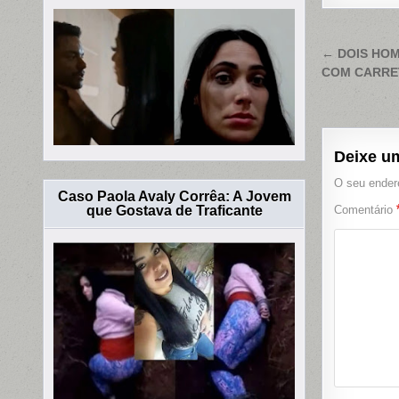
Naveg
← DOIS HO
COM CARRET
de
Post
Deixe u
O seu endere
Caso Paola Avaly Corrêa: A Jovem
que Gostava de Traficante
Comentário