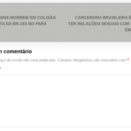
ação
MENS MORREM EM COLISÃO
CARCEREIRA BRASILEIRA É
A NA BR-163 NO PARÁ
TER RELAÇÕES SEXUAIS COM 
EM
m comentário
*
ço de e-mail não será publicado.
Campos obrigatórios são marcados com
*