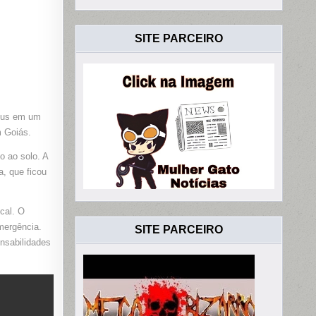
SITE PARCEIRO
ibus em um
 Goiás.
o ao solo. A
, que ficou
cal. O
mergência.
SITE PARCEIRO
nsabilidades