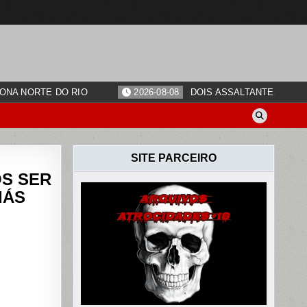
ONA NORTE DO RIO
2026-08-08
DOIS ASSALTANTES SÃO 
SITE PARCEIRO
ÓS SER
IÁS
LISTA
DA
SSADO