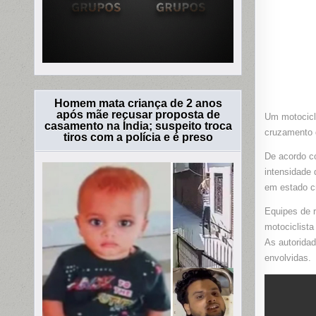
Homem mata criança de 2 anos
após mãe recusar proposta de
Um motocicl
casamento na Índia; suspeito troca
cruzamento 
tiros com a polícia e é preso
De acordo co
intensidade 
em estado cr
Equipes de r
motociclista
As autoridad
envolvidas.