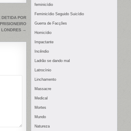
feminicídio
Feminicídio Seguido Suicídio
 DETIDA POR
Guerra de Facções
PRISIONEIRO
 LONDRES →
Homicídio
Impactante
Incêndio
Ladrão se dando mal
Latrocínio
Linchamento
Massacre
Medical
Mortes
Mundo
Natureza