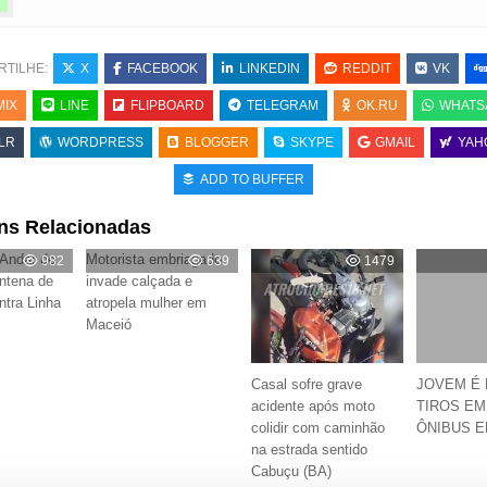
RTILHE:
X
FACEBOOK
LINKEDIN
REDDIT
VK
MIX
LINE
FLIPBOARD
TELEGRAM
OK.RU
WHATS
LR
WORDPRESS
BLOGGER
SKYPE
GMAIL
YAH
ADD TO BUFFER
ns Relacionadas
 Andar de
Motorista embriagado
982
639
1479
ntena de
invade calçada e
ntra Linha
atropela mulher em
Maceió
Casal sofre grave
JOVEM É
acidente após moto
TIROS EM
colidir com caminhão
ÔNIBUS 
na estrada sentido
Cabuçu (BA)