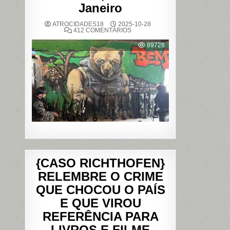
Janeiro
ATROCIDADES18
2025-10-28
EM
412 COMENTÁRIOS
OPERAÇÃO
POLICIAL
89728
DEIXA
121
MORTOS
NOS
COMPLEXOS
DO
ALEMÃO
E
DA
PENHA,
NO
RIO
DE
JANEIRO
{CASO RICHTHOFEN}
RELEMBRE O CRIME
QUE CHOCOU O PAÍS
E QUE VIROU
REFERÊNCIA PARA
LIVROS E FILME