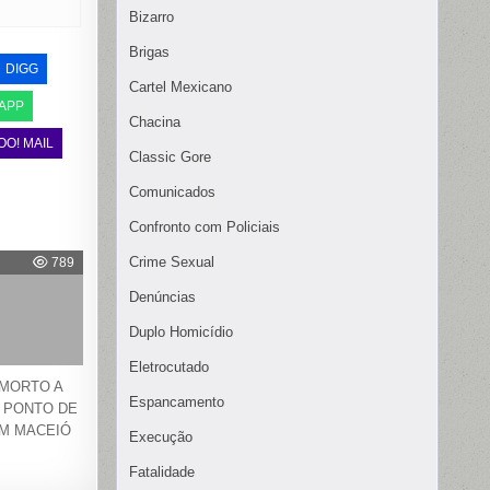
Bizarro
Brigas
DIGG
Cartel Mexicano
APP
Chacina
OO! MAIL
Classic Gore
Comunicados
Confronto com Policiais
Crime Sexual
789
Denúncias
Duplo Homicídio
Eletrocutado
 MORTO A
Espancamento
 PONTO DE
EM MACEIÓ
Execução
Fatalidade