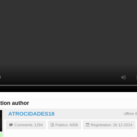
tion author
ATROCIDADES18
offline 
Comments: 1294
Publics: 4008
Registration: 26-12-2024