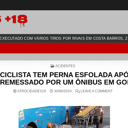
EXECUTADO COM VÁRIOS TIROS POR RIVAIS EM COSTA BARROS, Z
POSTED
ACIDENTES
IN
CICLISTA TEM PERNA ESFOLADA AP
REMESSADO POR UM ÔNIBUS EM GO
ON
ATROCIDADES18
30/06/2024
LEAVE A COMMENT
MOTOCIC
TEM
PERNA
ESFOLA
APÓS
SER
ARREME
POR
UM
ÔNIBUS