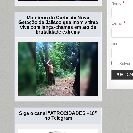
*
Nome
Membros do Cartel de Nova
Geração de Jalisco queimam vítima
*
E-mail
viva com lança-chamas em ato de
brutalidade extrema
Site
Salvar 
Siga o canal “ATROCIDADES +18”
no Telegram