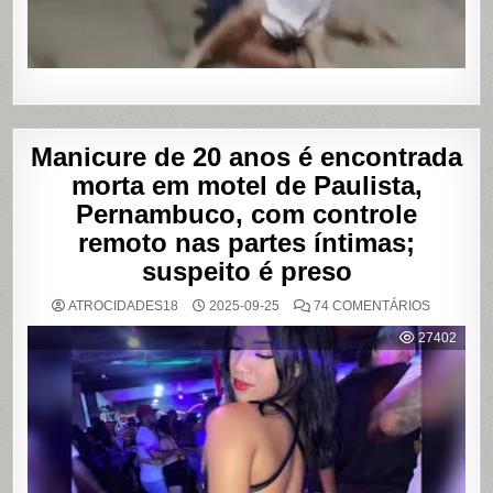
Manicure de 20 anos é encontrada
morta em motel de Paulista,
Pernambuco, com controle
remoto nas partes íntimas;
suspeito é preso
EM
ATROCIDADES18
2025-09-25
74 COMENTÁRIOS
MANICUR
DE
27402
20
ANOS
É
ENCONT
MORTA
EM
MOTEL
DE
PAULISTA
PERNAMB
COM
CONTRO