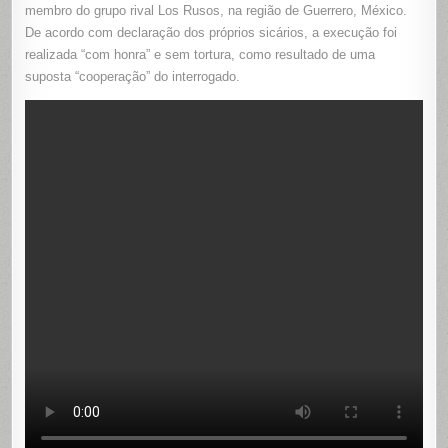
MEMBRO
membro do grupo rival Los Rusos, na região de Guerrero, México.
DE
De acordo com declaração dos próprios sicários, a execução foi
GRUPO
RIVAL
realizada “com honra” e sem tortura, como resultado de uma
EM
GUERRER
suposta “cooperação” do interrogado.
MÉXICO