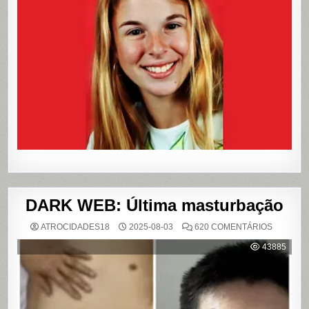
QUE
CHOCOU
O
PAÍS
E
QUE
VIROU
REFERÊN
PARA
LIVROS
E
FILME
DARK WEB: Última masturbação
EM
ATROCIDADES18
2025-08-03
620 COMENTÁRIOS
DARK
WEB:
43885
ÚLTIMA
MASTUR