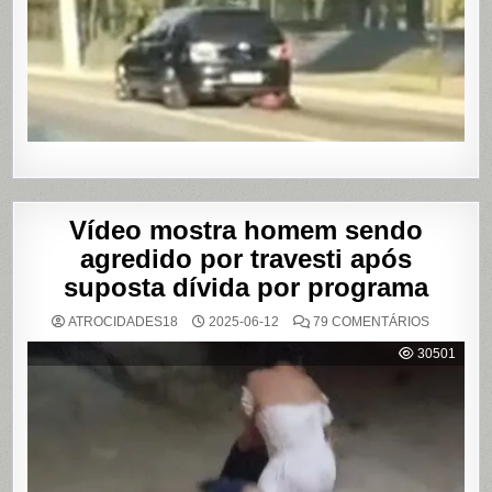
APÓS
BRIGA
EM
CASA
DE
SHOWS
EM
SÃO
PAULO
Vídeo mostra homem sendo
agredido por travesti após
suposta dívida por programa
EM
ATROCIDADES18
2025-06-12
79 COMENTÁRIOS
VÍDEO
MOSTRA
30501
HOMEM
SENDO
AGREDID
POR
TRAVESTI
APÓS
SUPOSTA
DÍVIDA
POR
PROGRA