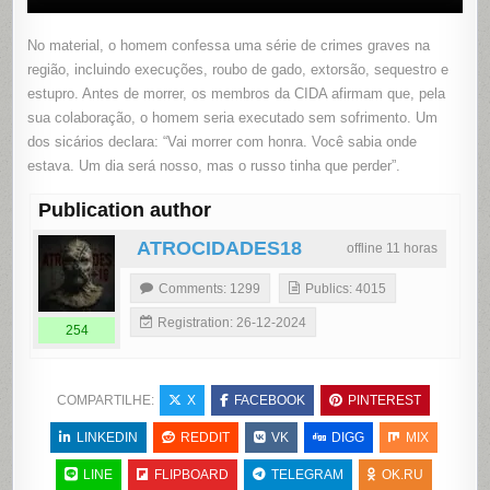
No material, o homem confessa uma série de crimes graves na
região, incluindo execuções, roubo de gado, extorsão, sequestro e
estupro. Antes de morrer, os membros da CIDA afirmam que, pela
sua colaboração, o homem seria executado sem sofrimento. Um
dos sicários declara: “Vai morrer com honra. Você sabia onde
estava. Um dia será nosso, mas o russo tinha que perder”.
Publication author
ATROCIDADES18
offline 11 horas
Comments: 1299
Publics: 4015
Registration: 26-12-2024
254
COMPARTILHE:
X
FACEBOOK
PINTEREST
LINKEDIN
REDDIT
VK
DIGG
MIX
LINE
FLIPBOARD
TELEGRAM
OK.RU