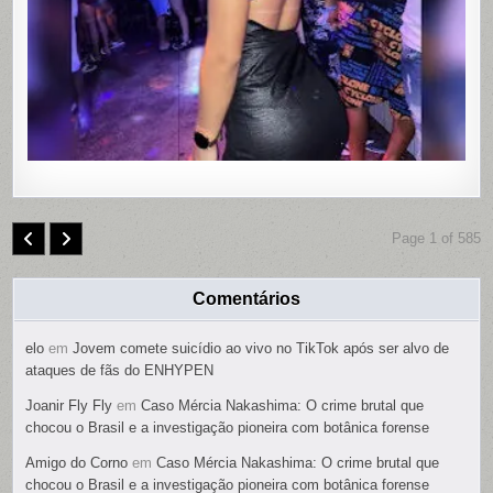
REMOTO
NAS
PARTES
ÍNTIMAS;
SUSPEIT
É
PRESO
Page 1 of 585
Comentários
elo
em
Jovem comete suicídio ao vivo no TikTok após ser alvo de
ataques de fãs do ENHYPEN
Joanir Fly Fly
em
Caso Mércia Nakashima: O crime brutal que
chocou o Brasil e a investigação pioneira com botânica forense
Amigo do Corno
em
Caso Mércia Nakashima: O crime brutal que
chocou o Brasil e a investigação pioneira com botânica forense