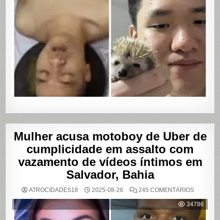
Mulher acusa motoboy de Uber de
cumplicidade em assalto com
vazamento de vídeos íntimos em
Salvador, Bahia
EM
ATROCIDADES18
2025-08-26
245 COMENTÁRIOS
MULHER
ACUSA
34786
MOTOBO
DE
UBER