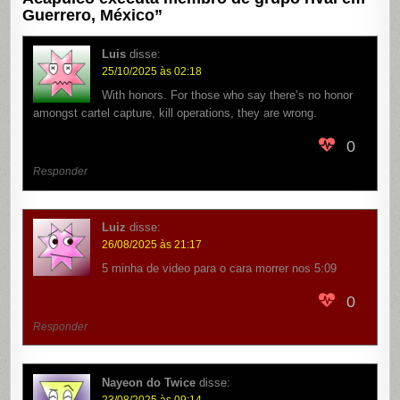
Guerrero, México
”
Luis
disse:
25/10/2025 às 02:18
With honors. For those who say there’s no honor
amongst cartel capture, kill operations, they are wrong.
0
Responder
Luiz
disse:
26/08/2025 às 21:17
5 minha de video para o cara morrer nos 5:09
0
Responder
Nayeon do Twice
disse:
23/08/2025 às 09:14