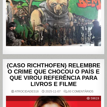
NOS
COMPLE
DO
ALEMÃO
E
DA
PENHA,
NO
RIO
DE
JANEIRO
{CASO RICHTHOFEN} RELEMBRE
O CRIME QUE CHOCOU O PAÍS E
QUE VIROU REFERÊNCIA PARA
LIVROS E FILME
EM
ATROCIDADES18
2025-11-07
93 COMENTÁRIOS
{CASO
RICHTHO
59619
RELEMB
O
CRIME