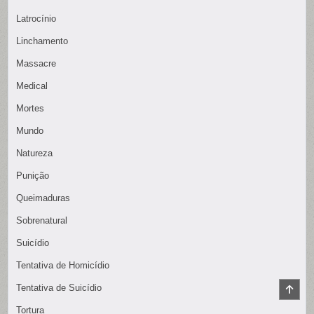
Latrocínio
Linchamento
Massacre
Medical
Mortes
Mundo
Natureza
Punição
Queimaduras
Sobrenatural
Suicídio
Tentativa de Homicídio
Tentativa de Suicídio
SCR
TO
TOP
Tortura