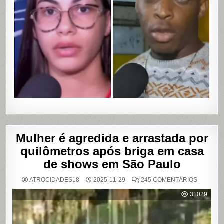
DE
CUMPLIC
EM
ASSALTO
COM
VAZAME
DE
VÍDEOS
ÍNTIMOS
EM
SALVADO
BAHIA
Mulher é agredida e arrastada por
quilômetros após briga em casa
de shows em São Paulo
EM
ATROCIDADES18
2025-11-29
245 COMENTÁRIOS
MULHER
É
31029
AGREDI
E
ARRAST
POR
QUILÔM