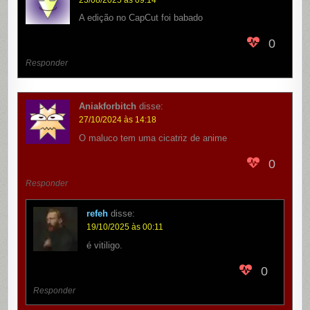
A edição no CapCut foi babado
0
Responder
Aniakforbitch
disse:
27/10/2024 às 14:18
O maluco tem uma cicatriz de anime
0
Responder
refeh
disse:
19/10/2025 às 00:11
é vitiligo.
0
Responder