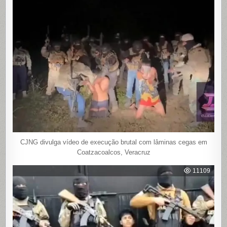
CJNG divulga vídeo de execução brutal com lâminas cegas em
Coatzacoalcos, Veracruz
11109