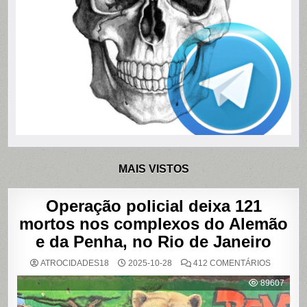
MAIS VISTOS
Operação policial deixa 121
mortos nos complexos do Alemão
e da Penha, no Rio de Janeiro
EM
ATROCIDADES18
2025-10-28
412 COMENTÁRIOS
OPERAÇ
POLICIAL
89607
DEIXA
121
MORTOS