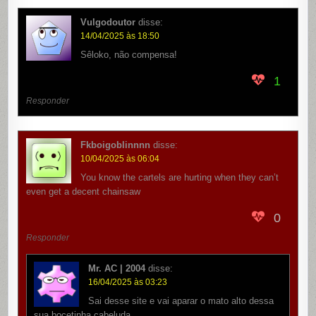
Vulgodoutor
disse:
14/04/2025 às 18:50
Sêloko, não compensa!
1
Responder
Fkboigoblinnnn
disse:
10/04/2025 às 06:04
You know the cartels are hurting when they can’t
even get a decent chainsaw
0
Responder
Mr. AC | 2004
disse:
16/04/2025 às 03:23
Sai desse site e vai aparar o mato alto dessa
sua bocetinha cabeluda