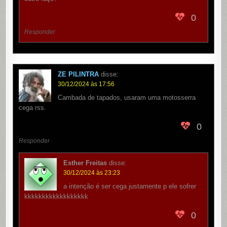
0
Responder
ZE PILINTRA
disse:
30/12/2024 às 17:56
Cambada de tapados, usaram uma motosserra
cega rss.
0
Responder
Esther Freitas
disse:
30/12/2024 às 23:23
a intenção é ser cega justamente p ele sofrer
kkkkkkkkkkkkkkkkkk
0