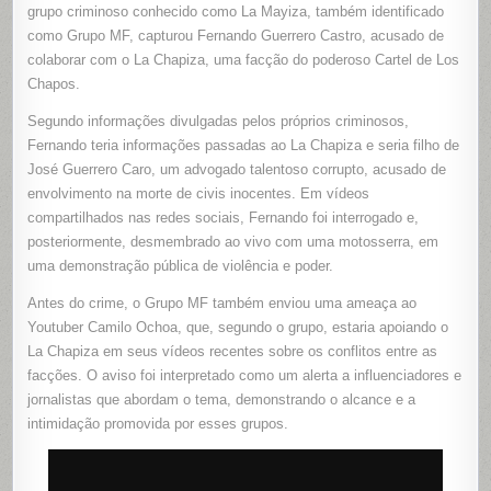
COM
grupo criminoso conhecido como La Mayiza, também identificado
MOTOSE
como Grupo MF, capturou Fernando Guerrero Castro, acusado de
PELO
CARTEL
colaborar com o La Chapiza, uma facção do poderoso Cartel de Los
NO
MÉXICO
Chapos.
Segundo informações divulgadas pelos próprios criminosos,
Fernando teria informações passadas ao La Chapiza e seria filho de
José Guerrero Caro, um advogado talentoso corrupto, acusado de
envolvimento na morte de civis inocentes. Em vídeos
compartilhados nas redes sociais, Fernando foi interrogado e,
posteriormente, desmembrado ao vivo com uma motosserra, em
uma demonstração pública de violência e poder.
Antes do crime, o Grupo MF também enviou uma ameaça ao
Youtuber Camilo Ochoa, que, segundo o grupo, estaria apoiando o
La Chapiza em seus vídeos recentes sobre os conflitos entre as
facções. O aviso foi interpretado como um alerta a influenciadores e
jornalistas que abordam o tema, demonstrando o alcance e a
intimidação promovida por esses grupos.