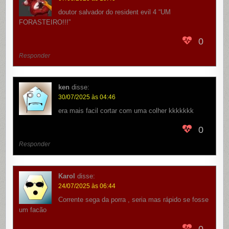
doutor salvador do resident evil 4 “UM
FORASTEIRO!!!”
0
Responder
ken
disse:
30/07/2025 às 04:46
era mais facil cortar com uma colher kkkkkkk
0
Responder
Karol
disse:
24/07/2025 às 06:44
Corrente sega da porra , seria mas rápido se fosse
um facão
0