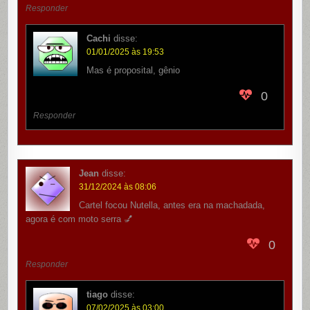
Responder
Cachi
disse:
01/01/2025 às 19:53
Mas é proposital, gênio
0
Responder
Jean
disse:
31/12/2024 às 08:06
Cartel focou Nutella, antes era na machadada,
agora é com moto serra 💅
0
Responder
tiago
disse:
07/02/2025 às 03:00