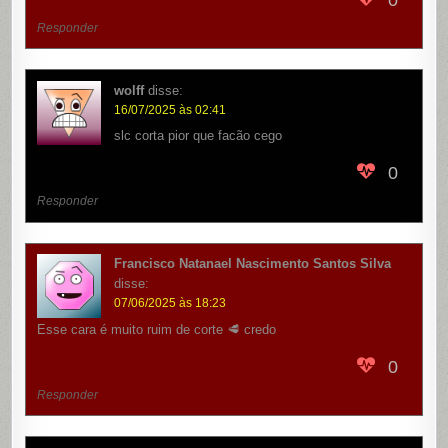
Responder
wolff
disse:
16/07/2025 às 02:41
slc corta pior que facão cego
0
Responder
Francisco Natanael Nascimento Santos Silva
disse:
07/06/2025 às 18:23
Esse cara é muito ruim de corte 🥩 credo
0
Responder