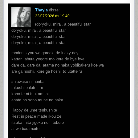
Thayla
disse:
22/07/2026 às 19:40
(doryoku, mirai, a beautiful star
doryoku, mirai, a beautiful star
doryoku, mirai, a beautiful star
doryoku, mirai, a beautiful star
randorii kyou wa garaaki de lucky day
kattarii abura yogore mo kore de bye bye
dare da, dare da, atama no naka yobikakeru koe wa
are ga hoshii, kore ga hoshii to utatteiru
shiawase ni naritai
rakushite ikite itai
kono te ni tsukamitai
anata no sono mune no naka
Happy de ume tsukushite
Rest in peace made ikou ze
itsuka mita jigoku no ii tokoro
ai wo baramaite