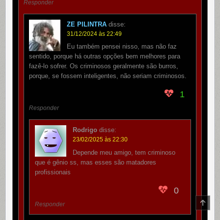
Responder
ZE PILINTRA
disse:
31/12/2024 às 22:49
Eu também pensei nisso, mas não faz
sentido, porque há outras opções bem melhores para
fazê-lo sofrer. Os criminosos geralmente são burros,
porque, se fossem inteligentes, não seriam criminosos.
1
Responder
Rodrigo
disse:
23/02/2025 às 22:30
Depende meu amigo, tem criminoso
que é gênio ss, mas esses são matadores
profissionais
0
SCR
Responder
TO
TOP