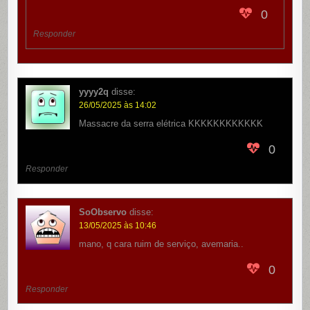
0
Responder
yyyy2q
disse:
26/05/2025 às 14:02
Massacre da serra elétrica KKKKKKKKKKKK
0
Responder
SoObservo
disse:
13/05/2025 às 10:46
mano, q cara ruim de serviço, avemaria..
0
Responder