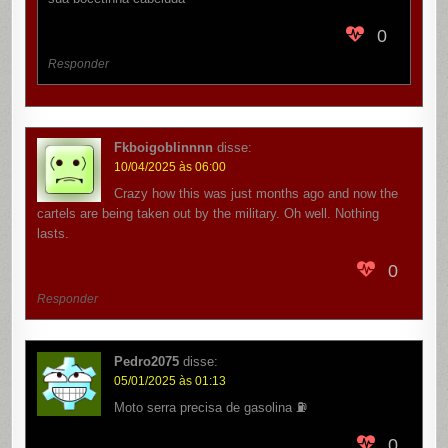
0
Responder
Fkboigoblinnnn
disse:
10/04/2025 às 06:00
Crazy how this was just months ago and now the
cartels are being taken out by the military. Oh well. Nothing
lasts.
0
Responder
Pedro2075
disse:
05/01/2025 às 01:13
Moto serra precisa de gasolina ⛽️
0