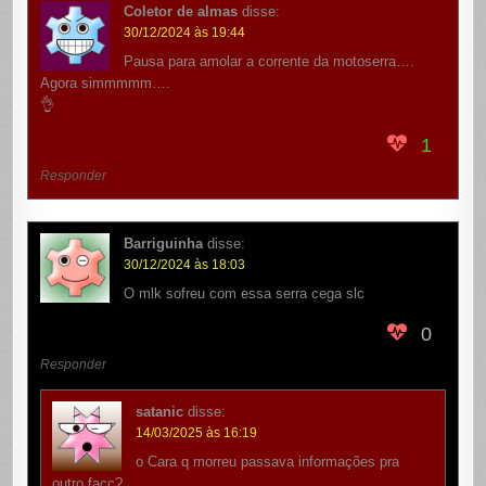
Coletor de almas
disse:
30/12/2024 às 19:44
Pausa para amolar a corrente da motoserra….
Agora simmmmm….
👌
1
Responder
Barriguinha
disse:
30/12/2024 às 18:03
O mlk sofreu com essa serra cega slc
0
Responder
satanic
disse:
14/03/2025 às 16:19
o Cara q morreu passava informações pra
outro façc?