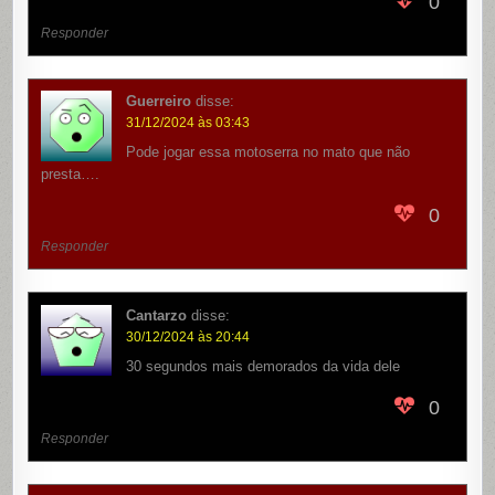
0
Responder
Guerreiro
disse:
31/12/2024 às 03:43
Pode jogar essa motoserra no mato que não
presta….
0
Responder
Cantarzo
disse:
30/12/2024 às 20:44
30 segundos mais demorados da vida dele
0
Responder