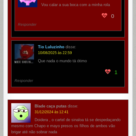
Vou calar a sua boca com a minha rola
0
Responder
Tio Luluzinho
disse:
10/08/2025 às 22:59
Que nada o mundo tá ótimo
1
Responder
Blade caça putas
disse:
31/12/2024 às 12:41
Doidera , o cartel de sinaloa tá se despedaçando
mesmo com Chapo e mayo presos os filhos de ambos vão
brigar até não sobrar nada