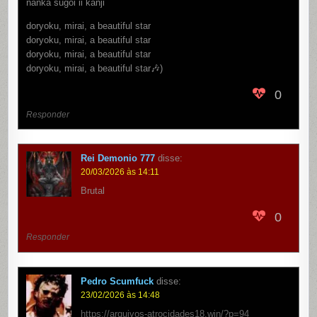
nanka sugoi ii kanji
doryoku, mirai, a beautiful star
doryoku, mirai, a beautiful star
doryoku, mirai, a beautiful star
doryoku, mirai, a beautiful star🎶)
0
Responder
Rei Demonio 777
disse:
20/03/2026 às 14:11
Brutal
0
Responder
Pedro Scumfuck
disse:
23/02/2026 às 14:48
https://arquivos-atrocidades18.win/?p=94