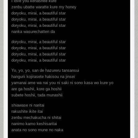
I love you kenashite kure
zenbu ubatte waratte kure my honey
doryoku, mirai, a beautiful star
doryoku, mirai, a beautiful star
doryoku, mirai, a bеautiful star
nanka wasurechatten da
doryoku, mirai, a beautiful star
doryoku, mirai, a bеautiful star
doryoku, mirai, a beautiful star
doryoku, mirai, a beautiful star
Yo, yo, yo, san de hazureru tansansui
hangurii kojirasete hakisou na jinsei
yamanai ame wa nai you ni saki ni sono kasa wo kure yo
are ga hoshii, kore ga hoshii
subete hoshii, tada munashii
shiawase ni naritai
rakushite ikite itai
zenbu mechakucha ni shitai
nanimo kamo keshisaritai
anata no sono mune no naka