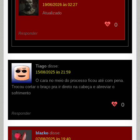
19/06/2026 às 02:27
Atualizado
0
Responder
Tiago
disse:
15/08/2025 às 21:59
O cara no meio do processo ficou até com pena.
Trocou cortar o braço pra ir direto na cabeça e abreviar o
sofrimento
0
Responder
blazko
disse:
07/08/2025 às 19:40