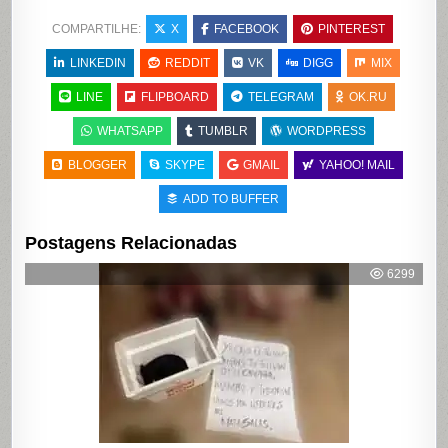
COMPARTILHE:
X
FACEBOOK
PINTEREST
LINKEDIN
REDDIT
VK
DIGG
MIX
LINE
FLIPBOARD
TELEGRAM
OK.RU
WHATSAPP
TUMBLR
WORDPRESS
BLOGGER
SKYPE
GMAIL
YAHOO! MAIL
ADD TO BUFFER
Postagens Relacionadas
6299