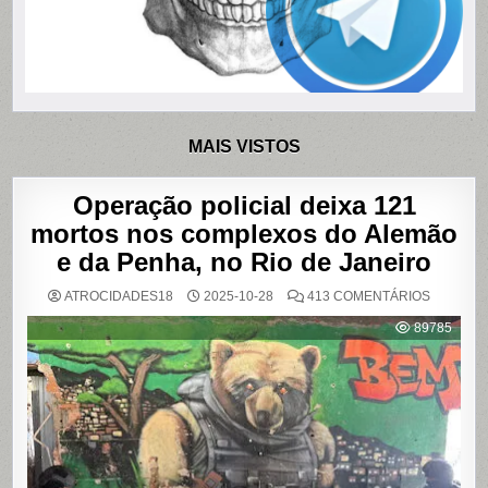
MAIS VISTOS
Operação policial deixa 121
mortos nos complexos do Alemão
e da Penha, no Rio de Janeiro
EM
ATROCIDADES18
2025-10-28
413 COMENTÁRIOS
OPERAÇ
POLICIAL
89785
DEIXA
121
MORTOS
NOS
COMPLE
DO
ALEMÃO
E
DA
PENHA,
NO
RIO