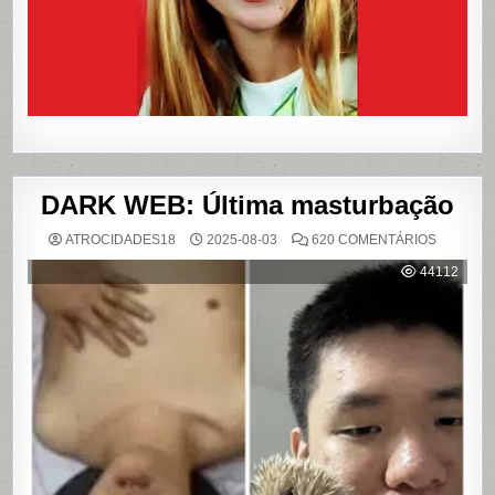
LIVROS
E
FILME
DARK WEB: Última masturbação
EM
ATROCIDADES18
2025-08-03
620 COMENTÁRIOS
DARK
WEB:
44112
ÚLTIMA
MASTUR