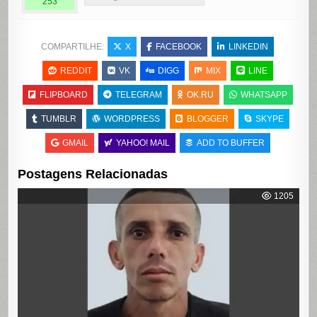
253
COMPARTILHE:
X
FACEBOOK
LINKEDIN
REDDIT
VK
DIGG
MIX
LINE
FLIPBOARD
TELEGRAM
OK.RU
WHATSAPP
TUMBLR
WORDPRESS
BLOGGER
SKYPE
GMAIL
YAHOO! MAIL
ADD TO BUFFER
Postagens Relacionadas
1205