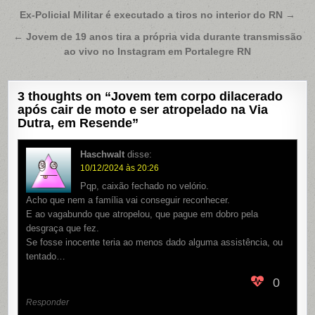
Navegação
Ex-Policial Militar é executado a tiros no interior do RN →
de
← Jovem de 19 anos tira a própria vida durante transmissão
Post
ao vivo no Instagram em Portalegre RN
3 thoughts on “
Jovem tem corpo dilacerado
após cair de moto e ser atropelado na Via
Dutra, em Resende
”
Haschwalt
disse:
10/12/2024 às 20:26
Pqp, caixão fechado no velório.
Acho que nem a família vai conseguir reconhecer.
E ao vagabundo que atropelou, que pague em dobro pela
desgraça que fez.
Se fosse inocente teria ao menos dado alguma assistência, ou
tentado…
0
Responder