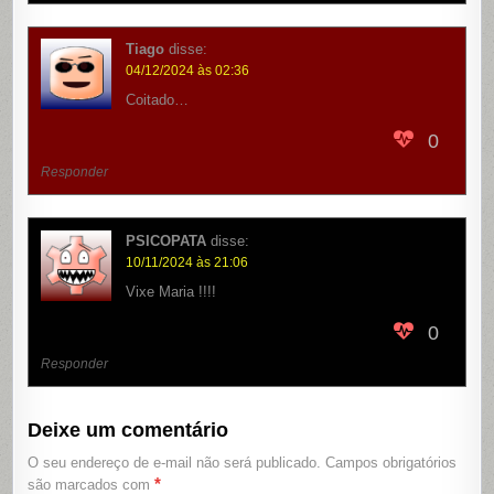
Tiago
disse:
04/12/2024 às 02:36
Coitado…
0
Responder
PSICOPATA
disse:
10/11/2024 às 21:06
Vixe Maria !!!!
0
Responder
Deixe um comentário
O seu endereço de e-mail não será publicado.
Campos obrigatórios
*
são marcados com