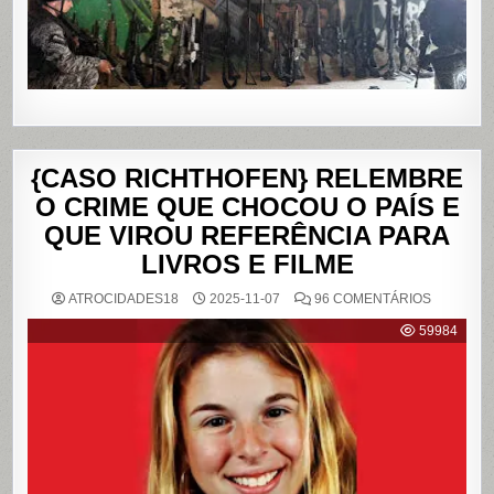
DE
JANEIRO
{CASO RICHTHOFEN} RELEMBRE
O CRIME QUE CHOCOU O PAÍS E
QUE VIROU REFERÊNCIA PARA
LIVROS E FILME
EM
ATROCIDADES18
2025-11-07
96 COMENTÁRIOS
{CASO
RICHTHO
59984
RELEMB
O
CRIME
QUE
CHOCOU
O
PAÍS
E
QUE
VIROU
REFERÊN
PARA