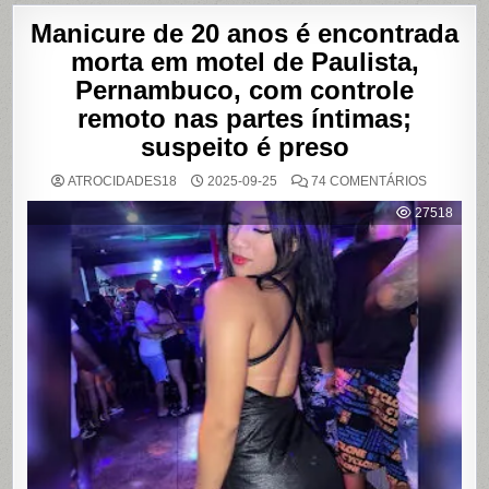
Manicure de 20 anos é encontrada
morta em motel de Paulista,
Pernambuco, com controle
remoto nas partes íntimas;
suspeito é preso
EM
ATROCIDADES18
2025-09-25
74 COMENTÁRIOS
MANICUR
DE
27518
20
ANOS
É
ENCONT
MORTA
EM
MOTEL
DE
PAULISTA
PERNAMB
COM
CONTRO
REMOTO
NAS
PARTES
ÍNTIMAS;
SUSPEIT
É
PRESO