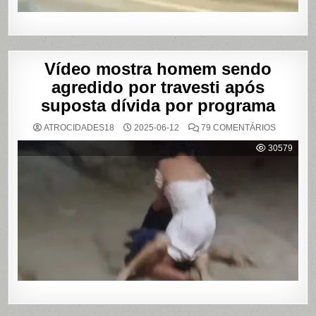
Vídeo mostra homem sendo
agredido por travesti após
suposta dívida por programa
EM
ATROCIDADES18
2025-06-12
79 COMENTÁRIOS
VÍDEO
MOSTRA
30579
HOMEM
SENDO
AGREDID
POR
TRAVESTI
APÓS
SUPOSTA
DÍVIDA
POR
PROGRA