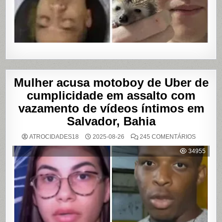
Mulher acusa motoboy de Uber de
cumplicidade em assalto com
vazamento de vídeos íntimos em
Salvador, Bahia
EM
ATROCIDADES18
2025-08-26
245 COMENTÁRIOS
MULHER
ACUSA
34955
MOTOBO
DE
UBER
DE
CUMPLIC
EM
ASSALTO
COM
VAZAME
DE
VÍDEOS
ÍNTIMOS