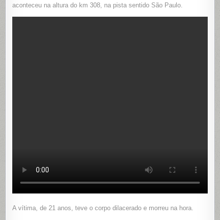
CAIR
aconteceu na altura do km 308, na pista sentido São Paulo.
DE
MOTO
E
SER
ATROPEL
NA
VIA
DUTRA,
EM
RESENDE
A vítima, de 21 anos, teve o corpo dilacerado e morreu na hora.