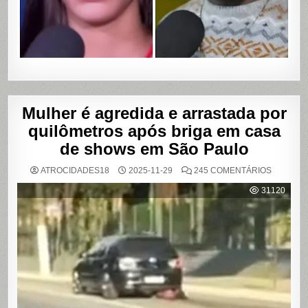
EM
SALVADO
BAHIA
Mulher é agredida e arrastada por
quilômetros após briga em casa
de shows em São Paulo
EM
ATROCIDADES18
2025-11-29
245 COMENTÁRIOS
MULHER
É
31120
AGREDI
E
ARRAST
POR
QUILÔM
APÓS
BRIGA
EM
CASA
DE
SHOWS
EM
SÃO
PAULO