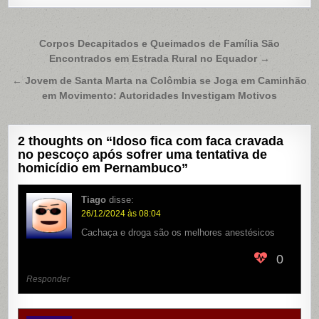
Navegação
Corpos Decapitados e Queimados de Família São
Encontrados em Estrada Rural no Equador →
de
Post
← Jovem de Santa Marta na Colômbia se Joga em Caminhão
em Movimento: Autoridades Investigam Motivos
2 thoughts on “
Idoso fica com faca cravada
no pescoço após sofrer uma tentativa de
homicídio em Pernambuco
”
Tiago
disse:
26/12/2024 às 08:04
Cachaça e droga são os melhores anestésicos
0
Responder