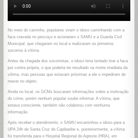
No meio do caminho, populares viram o idoso caminhando com a
faca cravada no pescoço e acionaram o SAMU e a Guarda Civil
Municipal, que chegaram no local e realizaram os primeiros
socorros à vítima.
Antes da chegada dos socorristas, o idoso teria tentado tirar a faca
por contra própria, o que poderia ter resultado na morte imediata da
vítima, mas pessoas que estavam próximas a ele o impediram de
mexer no objeto.
Ainda no local, os GCMs buscaram informações sobre a motivação
do crime, porém nenhum popular soube informar. A vítima, que
estava consciente, também não colaborou com nenhuma
informação.
Após receber o atendimento, o SAMU encaminhou o idoso para a
UPA 24h de Santa Cruz do Capibaribe e, posteriormente, a vítima
foi transferida para o Hospital Regional do Agreste (HRA), em