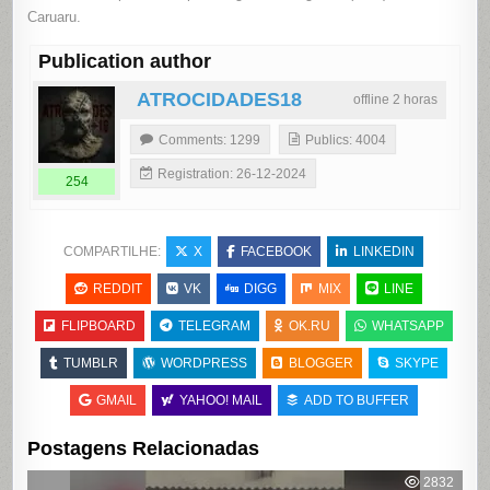
Caruaru.
Publication author
ATROCIDADES18
offline 2 horas
Comments: 1299
Publics: 4004
Registration: 26-12-2024
254
COMPARTILHE:
X
FACEBOOK
LINKEDIN
REDDIT
VK
DIGG
MIX
LINE
FLIPBOARD
TELEGRAM
OK.RU
WHATSAPP
TUMBLR
WORDPRESS
BLOGGER
SKYPE
GMAIL
YAHOO! MAIL
ADD TO BUFFER
Postagens Relacionadas
2832