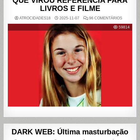
QUE VIROU REFERÊNCIA PARA
LIVROS E FILME
EM
ATROCIDADES18
2025-11-07
96 COMENTÁRIOS
{CASO
RICHTHO
59814
RELEMB
O
CRIME
QUE
CHOCOU
O
PAÍS
E
QUE
VIROU
REFERÊN
PARA
LIVROS
E
FILME
DARK WEB: Última masturbação