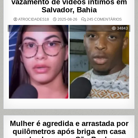
vazamento de vídeos íntimos em
Salvador, Bahia
EM
ATROCIDADES18
2025-08-26
245 COMENTÁRIOS
MULHER
ACUSA
34843
MOTOBO
DE
UBER
DE
CUMPLIC
EM
ASSALTO
COM
VAZAME
DE
VÍDEOS
ÍNTIMOS
EM
SALVADO
BAHIA
Mulher é agredida e arrastada por
quilômetros após briga em casa