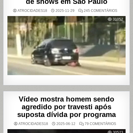
de shows em São Paulo
EM
ATROCIDADES18
2025-11-29
245 COMENTÁRIOS
MULHER
É
31052
AGREDI
E
ARRAST
POR
QUILÔM
APÓS
BRIGA
EM
CASA
DE
SHOWS
EM
SÃO
PAULO
Vídeo mostra homem sendo
agredido por travesti após
suposta dívida por programa
EM
ATROCIDADES18
2025-06-12
79 COMENTÁRIOS
VÍDEO
MOSTRA
30523