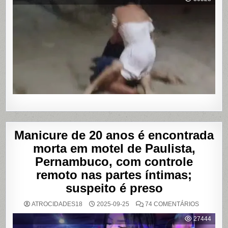
HOMEM
SENDO
AGREDID
POR
TRAVESTI
APÓS
SUPOSTA
DÍVIDA
POR
PROGRA
Manicure de 20 anos é encontrada
morta em motel de Paulista,
Pernambuco, com controle
remoto nas partes íntimas;
suspeito é preso
EM
ATROCIDADES18
2025-09-25
74 COMENTÁRIOS
MANICUR
DE
27444
20