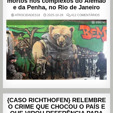
mortos nos complexos do Alemão
e da Penha, no Rio de Janeiro
EM
ATROCIDADES18
2025-10-28
412 COMENTÁRIOS
OPERAÇ
POLICIAL
89674
DEIXA
121
MORTOS
NOS
COMPLE
DO
ALEMÃO
E
DA
PENHA,
NO
RIO
DE
JANEIRO
{CASO RICHTHOFEN} RELEMBRE
O CRIME QUE CHOCOU O PAÍS E