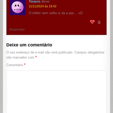
Toracio
disse:
11/11/2024 às 19:42
O infeliz nem velho si da a paz… xD
0
Responder
Deixe um comentário
O seu endereço de e-mail não será publicado.
Campos obrigatórios
*
são marcados com
*
Comentário