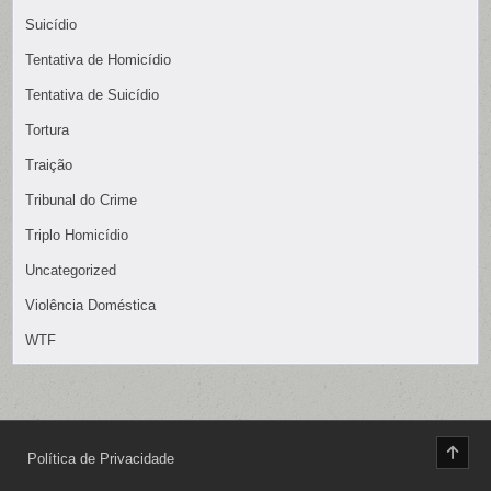
Suicídio
Tentativa de Homicídio
Tentativa de Suicídio
Tortura
Traição
Tribunal do Crime
Triplo Homicídio
Uncategorized
Violência Doméstica
WTF
SCR
Política de Privacidade
TO
TOP