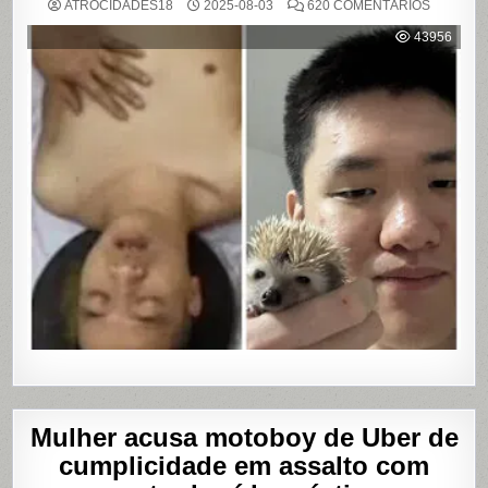
EM
ATROCIDADES18
2025-08-03
620 COMENTÁRIOS
DARK
WEB:
43956
ÚLTIMA
MASTUR
Mulher acusa motoboy de Uber de
cumplicidade em assalto com