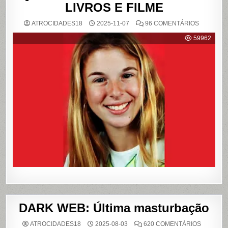
LIVROS E FILME
EM
ATROCIDADES18
2025-11-07
96 COMENTÁRIOS
{CASO
RICHTHO
59962
RELEMB
O
CRIME
QUE
CHOCOU
O
PAÍS
E
QUE
VIROU
REFERÊN
PARA
LIVROS
E
FILME
DARK WEB: Última masturbação
EM
ATROCIDADES18
2025-08-03
620 COMENTÁRIOS