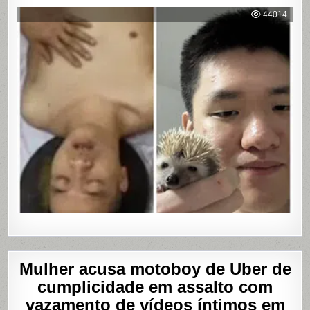
DARK
WEB:
44014
ÚLTIMA
MASTUR
Mulher acusa motoboy de Uber de
cumplicidade em assalto com
vazamento de vídeos íntimos em