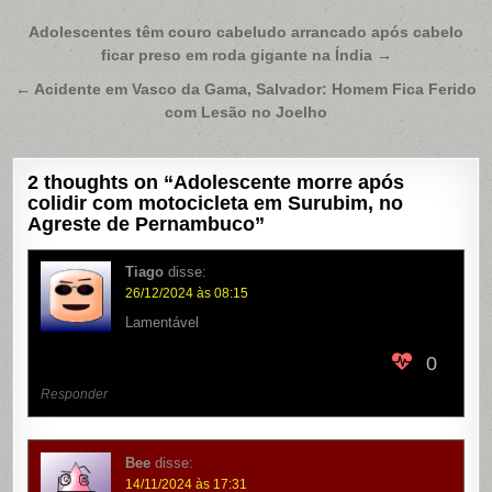
Navegação
Adolescentes têm couro cabeludo arrancado após cabelo
ficar preso em roda gigante na Índia →
de
Post
← Acidente em Vasco da Gama, Salvador: Homem Fica Ferido
com Lesão no Joelho
2 thoughts on “
Adolescente morre após
colidir com motocicleta em Surubim, no
Agreste de Pernambuco
”
Tiago
disse:
26/12/2024 às 08:15
Lamentável
0
Responder
Bee
disse:
14/11/2024 às 17:31