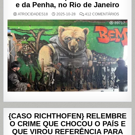
e da Penha, no Rio de Janeiro
EM
ATROCIDADES18
2025-10-28
412 COMENTÁRIOS
OPERAÇ
POLICIAL
89717
DEIXA
121
MORTOS
NOS
COMPLE
DO
ALEMÃO
E
DA
PENHA,
NO
RIO
DE
JANEIRO
{CASO RICHTHOFEN} RELEMBRE
O CRIME QUE CHOCOU O PAÍS E
QUE VIROU REFERÊNCIA PARA