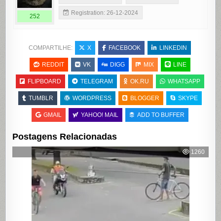
Registration: 26-12-2024
252
COMPARTILHE:
X
FACEBOOK
LINKEDIN
REDDIT
VK
DIGG
MIX
LINE
FLIPBOARD
TELEGRAM
OK.RU
WHATSAPP
TUMBLR
WORDPRESS
BLOGGER
SKYPE
GMAIL
YAHOO! MAIL
ADD TO BUFFER
Postagens Relacionadas
1260