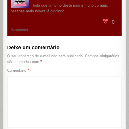
foda que lá no nordeste isso é muito comum,
pessoas mais novas já dirigindo
0
Responder
Deixe um comentário
O seu endereço de e-mail não será publicado.
Campos obrigatórios
*
são marcados com
*
Comentário