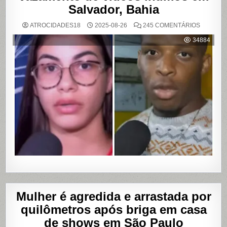
Salvador, Bahia
EM
ATROCIDADES18
2025-08-26
245 COMENTÁRIOS
MULHER
ACUSA
34884
MOTOBO
DE
UBER
DE
CUMPLIC
EM
ASSALTO
COM
VAZAME
DE
VÍDEOS
ÍNTIMOS
EM
SALVADO
BAHIA
Mulher é agredida e arrastada por
quilômetros após briga em casa
de shows em São Paulo