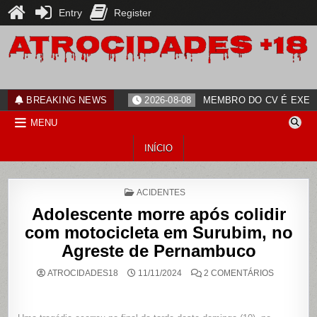
Entry
Register
Skip
to
content
ATROCIDADES+18
noticias
BREAKING NEWS
2026-08-08
MEMBRO DO CV É EXECU
MENU
INÍCIO
POSTED
ACIDENTES
IN
Adolescente morre após colidir
com motocicleta em Surubim, no
Agreste de Pernambuco
EM
ATROCIDADES18
11/11/2024
2 COMENTÁRIOS
ADOLESC
MORRE
APÓS
COLIDIR
COM