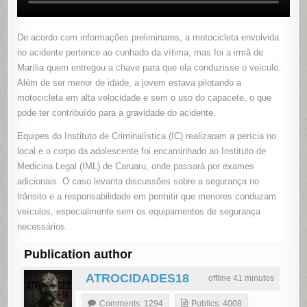
De acordo com informações preliminares, a motocicleta envolvida
no acidente pertence ao cunhado da vítima, mas foi a irmã de
Marília quem entregou a chave para que ela conduzisse o veículo.
Além de ser menor de idade, a jovem estava pilotando a
motocicleta em alta velocidade e sem o uso do capacete, o que
pode ter contribuído para a gravidade do acidente.
Equipes do Instituto de Criminalística (IC) realizaram a perícia no
local e o corpo da adolescente foi encaminhado ao Instituto de
Medicina Legal (IML) de Caruaru, onde passará por exames
adicionais. O caso levanta discussões sobre a segurança no
trânsito e a responsabilidade em permitir que menores conduzam
veículos, especialmente sem os equipamentos de segurança
necessários.
Publication author
ATROCIDADES18
offline 41 minutos
Comments: 1294
Publics: 4008