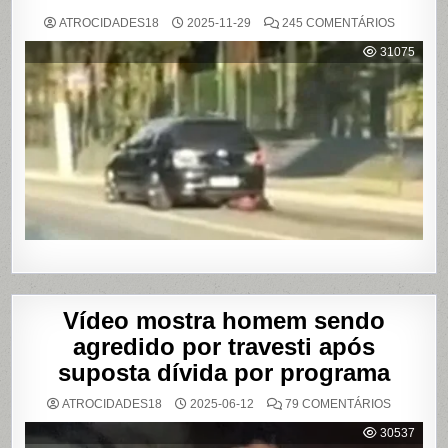
EM
ATROCIDADES18
2025-11-29
245 COMENTÁRIOS
MULHER
É
31075
AGREDI
E
ARRAST
POR
QUILÔM
APÓS
BRIGA
EM
CASA
DE
SHOWS
EM
SÃO
PAULO
Vídeo mostra homem sendo
agredido por travesti após
suposta dívida por programa
EM
ATROCIDADES18
2025-06-12
79 COMENTÁRIOS
VÍDEO
MOSTRA
30537
HOMEM