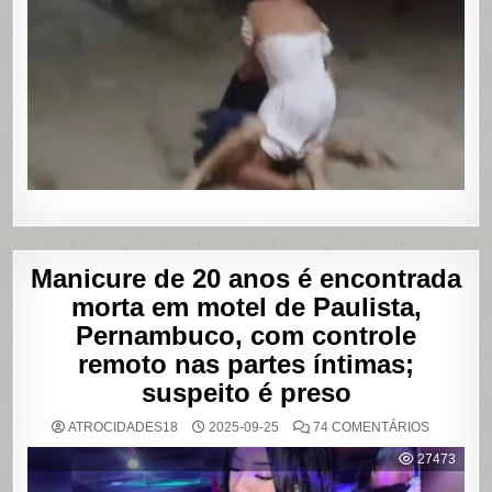
SENDO
AGREDID
POR
TRAVESTI
APÓS
SUPOSTA
DÍVIDA
POR
PROGRA
Manicure de 20 anos é encontrada
morta em motel de Paulista,
Pernambuco, com controle
remoto nas partes íntimas;
suspeito é preso
EM
ATROCIDADES18
2025-09-25
74 COMENTÁRIOS
MANICUR
DE
27473
20
ANOS
É