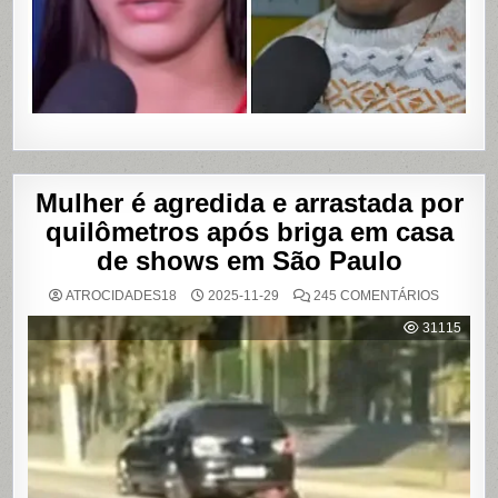
VÍDEOS
ÍNTIMOS
EM
SALVADO
BAHIA
Mulher é agredida e arrastada por
quilômetros após briga em casa
de shows em São Paulo
EM
ATROCIDADES18
2025-11-29
245 COMENTÁRIOS
MULHER
É
31115
AGREDI
E
ARRAST
POR
QUILÔM
APÓS
BRIGA
EM
CASA
DE
SHOWS
EM
SÃO