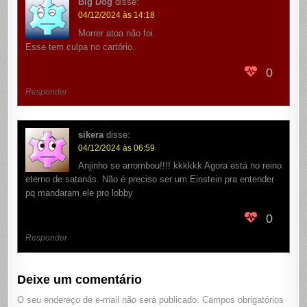
Big Dog
disse:
04/12/2024 às 14:18
Morrer atoa não foi.
Esse tem culpa no cartório.
0
Responder
sikera
disse:
04/12/2024 às 06:59
Anjinho se arrombou!!!! kkkkkk Agora está no reino
eterno de satanás. Não é preciso ser um Einstein pra entender
pq mandaram ele pro lobby
0
Responder
Deixe um comentário
O seu endereço de e-mail não será publicado.
Campos obrigatórios