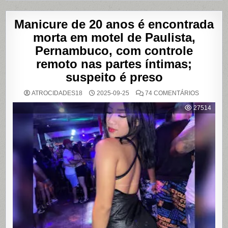
Manicure de 20 anos é encontrada
morta em motel de Paulista,
Pernambuco, com controle
remoto nas partes íntimas;
suspeito é preso
EM
ATROCIDADES18
2025-09-25
74 COMENTÁRIOS
MANICUR
DE
27514
20
ANOS
É
ENCONT
MORTA
EM
MOTEL
DE
PAULISTA
PERNAMB
COM
CONTRO
REMOTO
NAS
PARTES
ÍNTIMAS;
SUSPEIT
É
PRESO