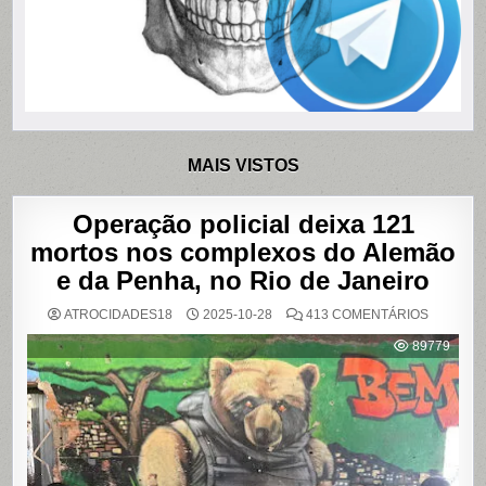
MAIS VISTOS
Operação policial deixa 121
mortos nos complexos do Alemão
e da Penha, no Rio de Janeiro
EM
ATROCIDADES18
2025-10-28
413 COMENTÁRIOS
OPERAÇ
POLICIAL
89779
DEIXA
121
MORTOS
NOS
COMPLE
DO
ALEMÃO
E
DA
PENHA,
NO