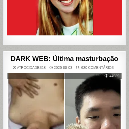
PARA
LIVROS
E
FILME
DARK WEB: Última masturbação
EM
ATROCIDADES18
2025-08-03
620 COMENTÁRIOS
DARK
WEB:
44089
ÚLTIMA
MASTUR