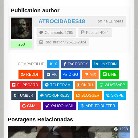
Publication author
ATROCIDADES18
offline 11 horas
Comments: 1295
Publics: 4004
Registration: 26-12-2024
253
COMPARTILHE:
X
FACEBOOK
LINKEDIN
REDDIT
VK
DIGG
MIX
LINE
FLIPBOARD
TELEGRAM
OK.RU
WHATSAPP
TUMBLR
WORDPRESS
BLOGGER
SKYPE
GMAIL
YAHOO! MAIL
ADD TO BUFFER
Postagens Relacionadas
1298