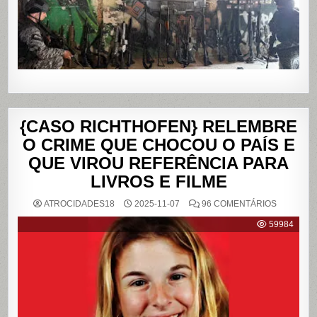
RIO
DE
JANEIRO
{CASO RICHTHOFEN} RELEMBRE
O CRIME QUE CHOCOU O PAÍS E
QUE VIROU REFERÊNCIA PARA
LIVROS E FILME
EM
ATROCIDADES18
2025-11-07
96 COMENTÁRIOS
{CASO
RICHTHO
59984
RELEMB
O
CRIME
QUE
CHOCOU
O
PAÍS
E
QUE
VIROU
REFERÊN