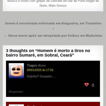
Músico é morto com golpes de canivete em bar de Porto Alegre do
Norte, Mato Grosso
Navegação
Jovem é encontrada enforcada em Araguaína, em Tocantins
→
de
Post
← Idosa morre após ser atropelada por ônibus em Madureira
3 thoughts on “
Homem é morto a tiros no
bairro Sumaré, em Sobral, Ceará
”
Tiagos
disse:
05/01/2025 às 17:02
Anjinho? Suspeito….
0
Responder