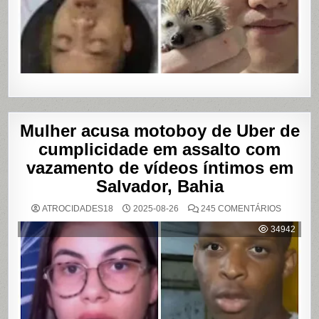
Mulher acusa motoboy de Uber de
cumplicidade em assalto com
vazamento de vídeos íntimos em
Salvador, Bahia
EM
ATROCIDADES18
2025-08-26
245 COMENTÁRIOS
MULHER
ACUSA
34942
MOTOBO
DE
UBER
DE
CUMPLIC
EM
ASSALTO
COM
VAZAME
DE