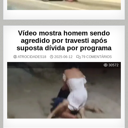
PAULO
Vídeo mostra homem sendo
agredido por travesti após
suposta dívida por programa
EM
ATROCIDADES18
2025-06-12
79 COMENTÁRIOS
VÍDEO
MOSTRA
30572
HOMEM
SENDO
AGREDID
POR
TRAVESTI
APÓS
SUPOSTA
DÍVIDA
POR
PROGRA