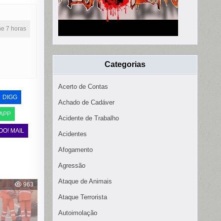
ine 7 horas
Categorias
Acerto de Contas
DIGG
Achado de Cadáver
APP
Acidente de Trabalho
OO! MAIL
Acidentes
Afogamento
Agressão
Ataque de Animais
963
Ataque Terrorista
Autoimolação