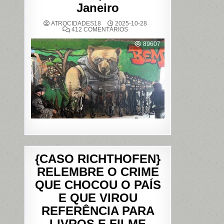
Janeiro
ATROCIDADES18
2025-10-28
EM
412 COMENTÁRIOS
OPERAÇÃO
POLICIAL
89607
DEIXA
121
MORTOS
NOS
COMPLEXOS
DO
ALEMÃO
E
DA
PENHA,
NO
RIO
DE
JANEIRO
{CASO RICHTHOFEN}
RELEMBRE O CRIME
QUE CHOCOU O PAÍS
E QUE VIROU
REFERÊNCIA PARA
LIVROS E FILME