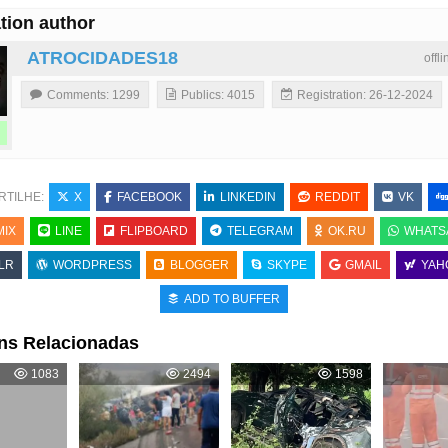
tion author
ATROCIDADES18
offl
Comments: 1299
Publics: 4015
Registration: 26-12-2024
RTILHE:
X
FACEBOOK
LINKEDIN
REDDIT
VK
MIX
LINE
FLIPBOARD
TELEGRAM
OK.RU
WHATS
LR
WORDPRESS
BLOGGER
SKYPE
GMAIL
YAH
ADD TO BUFFER
ns Relacionadas
1083
2494
1598