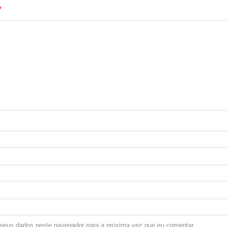
*
meus dados neste navegador para a próxima vez que eu comentar.