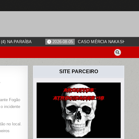
4) NA PARAÍBA
2026-08-05
CASO MÉRCIA NAKASHIMA: O
SITE PARCEIRO
s
rante Fogão
o incidente
ES
ão no local.
meiros