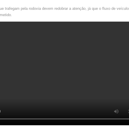
ue trafegam pela rodovia devem redobrar a atenção, já que o fluxo de veículo
metido.