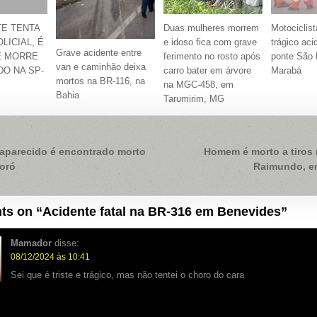
E TENTA
Duas mulheres morrem
Motociclis
LICIAL, É
e idoso fica com grave
trágico aci
Grave acidente entre
E MORRE
ferimento no rosto após
ponte São 
van e caminhão deixa
O NA SP-
carro bater em árvore
Marabá
mortos na BR-116, na
na MGC-458, em
Bahia
Tarumirim, MG
ação
aparecido é encontrado morto
Homem é morto a tiros 
oró
Raimundo, e
ts on “
Acidente fatal na BR-316 em Benevides
”
Mamador
disse:
08/12/2024 às 10:41
Sei que é triste e trágico, mas não tentei o choro do cara