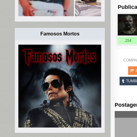
Publica
Famosos Mortos
254
COMPA
TUMB
Postage