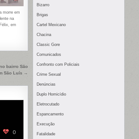
Bizarro
ta morre em
Brigas
dente na
Félix, em
Cartel Mexicano
Chacina
Classic Gore
Comunicados
Confronto com Policiais
no bairro São
m São Luís →
Crime Sexual
Denúncias
Duplo Homicídio
Eletrocutado
Espancamento
Execução
0
Fatalidade