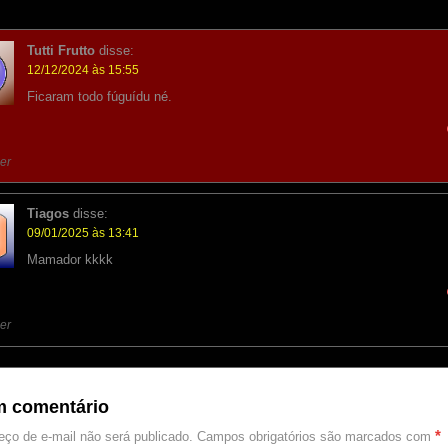
Tutti Frutto
disse:
12/12/2024 às 15:55
Ficaram todo fúguídu né.
er
Tiagos
disse:
09/01/2025 às 13:41
Mamador kkkk
er
m comentário
*
ço de e-mail não será publicado.
Campos obrigatórios são marcados com