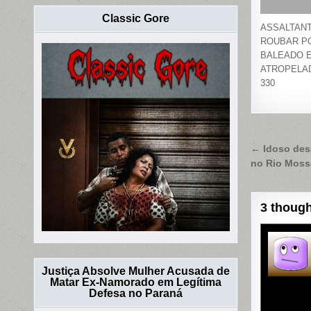
Classic Gore
ASSALTANT
ROUBAR PO
BALEADO 
ATROPELAD
330
Naveg
← Idoso des
no Rio Moss
de
Post
3 though
Justiça Absolve Mulher Acusada de
Matar Ex-Namorado em Legítima
Defesa no Paraná