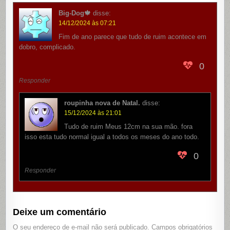
Big-Dog🍁
disse:
14/12/2024 às 07:21
Fim de ano parece que tudo de ruim acontece em
dobro, complicado.
0
Responder
roupinha nova de Natal.
disse:
15/12/2024 às 21:01
Tudo de ruim Meus 12cm na sua mão. fora
isso esta tudo normal igual a todos os meses do ano todo.
0
Responder
Deixe um comentário
O seu endereço de e-mail não será publicado.
Campos obrigatórios