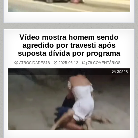
SÃO
PAULO
Vídeo mostra homem sendo
agredido por travesti após
suposta dívida por programa
EM
ATROCIDADES18
2025-06-12
79 COMENTÁRIOS
VÍDEO
MOSTRA
30528
HOMEM
SENDO
AGREDID
POR
TRAVESTI
APÓS
SUPOSTA
DÍVIDA
POR
PROGRA