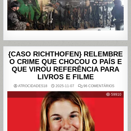
NO
RIO
DE
JANEIRO
{CASO RICHTHOFEN} RELEMBRE
O CRIME QUE CHOCOU O PAÍS E
QUE VIROU REFERÊNCIA PARA
LIVROS E FILME
EM
ATROCIDADES18
2025-11-07
96 COMENTÁRIOS
{CASO
RICHTHO
59910
RELEMB
O
CRIME
QUE
CHOCOU
O
PAÍS
E
QUE
VIROU