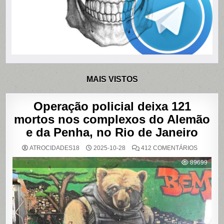
MAIS VISTOS
Operação policial deixa 121
mortos nos complexos do Alemão
e da Penha, no Rio de Janeiro
EM
ATROCIDADES18
2025-10-28
412 COMENTÁRIOS
OPERAÇ
POLICIAL
89699
DEIXA
121
MORTOS
NOS
COMPLE
DO
ALEMÃO
E
DA
PENHA,