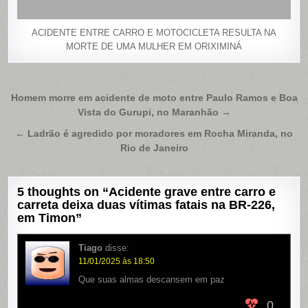
ACIDENTE ENTRE CARRO E MOTOCICLETA RESULTA NA
MORTE DE UMA MULHER EM ORIXIMINÁ
Navegação
Homem morre em acidente de moto entre Paulo Ramos e Boa
Vista do Gurupi, no Maranhão →
de
Post
← Ladrão é agredido por moradores em Rocha Miranda, no
Rio de Janeiro
5 thoughts on “
Acidente grave entre carro e
carreta deixa duas vítimas fatais na BR-226,
em Timon
”
Tiago
disse:
11/01/2025 às 18:50
Que suas almas descansem em paz
0