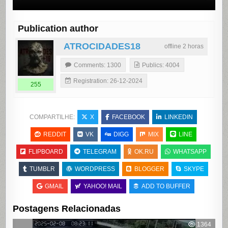
Publication author
ATROCIDADES18
offline 2 horas
Comments: 1300
Publics: 4004
Registration: 26-12-2024
255
COMPARTILHE:
X
FACEBOOK
LINKEDIN
REDDIT
VK
DIGG
MIX
LINE
FLIPBOARD
TELEGRAM
OK.RU
WHATSAPP
TUMBLR
WORDPRESS
BLOGGER
SKYPE
GMAIL
YAHOO! MAIL
ADD TO BUFFER
Postagens Relacionadas
1364