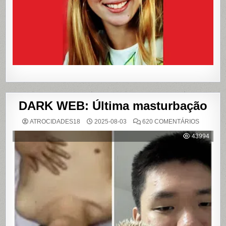
REFERÊN
PARA
LIVROS
E
FILME
DARK WEB: Última masturbação
EM
ATROCIDADES18
2025-08-03
620 COMENTÁRIOS
DARK
WEB:
43994
ÚLTIMA
MASTUR