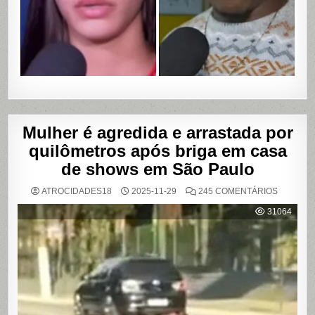
VÍDEOS
ÍNTIMOS
EM
SALVADO
BAHIA
Mulher é agredida e arrastada por
quilômetros após briga em casa
de shows em São Paulo
EM
ATROCIDADES18
2025-11-29
245 COMENTÁRIOS
MULHER
É
31064
AGREDI
E
ARRAST
POR
QUILÔM
APÓS
BRIGA
EM
CASA
DE
SHOWS
EM