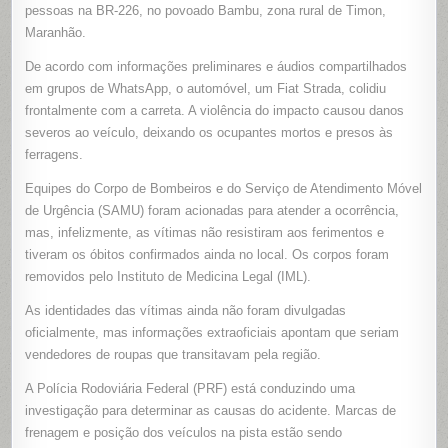
CARRETA
pessoas na BR-226, no povoado Bambu, zona rural de Timon,
DEIXA
Maranhão.
DUAS
VÍTIMAS
FATAIS
De acordo com informações preliminares e áudios compartilhados
NA
BR-
em grupos de WhatsApp, o automóvel, um Fiat Strada, colidiu
226,
EM
frontalmente com a carreta. A violência do impacto causou danos
TIMON
severos ao veículo, deixando os ocupantes mortos e presos às
ferragens.
Equipes do Corpo de Bombeiros e do Serviço de Atendimento Móvel
de Urgência (SAMU) foram acionadas para atender a ocorrência,
mas, infelizmente, as vítimas não resistiram aos ferimentos e
tiveram os óbitos confirmados ainda no local. Os corpos foram
removidos pelo Instituto de Medicina Legal (IML).
As identidades das vítimas ainda não foram divulgadas
oficialmente, mas informações extraoficiais apontam que seriam
vendedores de roupas que transitavam pela região.
A Polícia Rodoviária Federal (PRF) está conduzindo uma
investigação para determinar as causas do acidente. Marcas de
frenagem e posição dos veículos na pista estão sendo