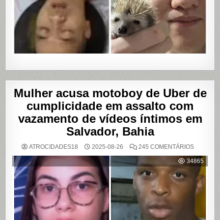
Mulher acusa motoboy de Uber de
cumplicidade em assalto com
vazamento de vídeos íntimos em
Salvador, Bahia
EM
ATROCIDADES18
2025-08-26
245 COMENTÁRIOS
MULHER
ACUSA
34865
MOTOBO
DE
UBER
DE
CUMPLIC
EM
ASSALTO
COM
VAZAME
DE