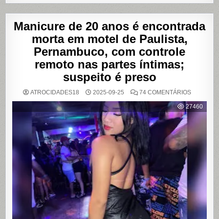
Manicure de 20 anos é encontrada
morta em motel de Paulista,
Pernambuco, com controle
remoto nas partes íntimas;
suspeito é preso
EM
ATROCIDADES18
2025-09-25
74 COMENTÁRIOS
MANICUR
DE
27460
20
ANOS
É
ENCONT
MORTA
EM
MOTEL
DE
PAULISTA
PERNAMB
COM
CONTRO
REMOTO
NAS
PARTES
ÍNTIMAS;
SUSPEIT
É
PRESO