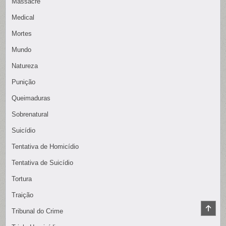
Massacre
Medical
Mortes
Mundo
Natureza
Punição
Queimaduras
Sobrenatural
Suicídio
Tentativa de Homicídio
Tentativa de Suicídio
Tortura
Traição
SCR
Tribunal do Crime
TO
TOP