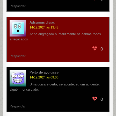
Responder
Adsumus
disse:
14/12/2024 às 13:43
Acho engraçado o infelizmente os cabras todos
arregacados
0
Responder
Peito de aço
disse:
14/12/2024 às 09:06
Uma coisa é certa, se aconteceu um acidente,
alguém foi culpado.
0
Responder