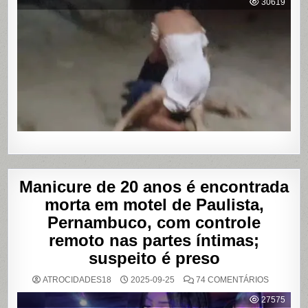
30619
HOMEM
SENDO
AGREDID
POR
TRAVESTI
APÓS
SUPOSTA
DÍVIDA
POR
PROGRA
Manicure de 20 anos é encontrada
morta em motel de Paulista,
Pernambuco, com controle
remoto nas partes íntimas;
suspeito é preso
EM
ATROCIDADES18
2025-09-25
74 COMENTÁRIOS
MANICUR
DE
27575
20