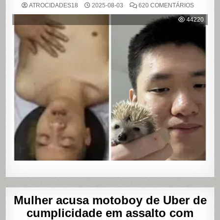
EM
ATROCIDADES18
2025-08-03
620 COMENTÁRIOS
DARK
WEB:
44220
ÚLTIMA
MASTUR
Mulher acusa motoboy de Uber de
cumplicidade em assalto com