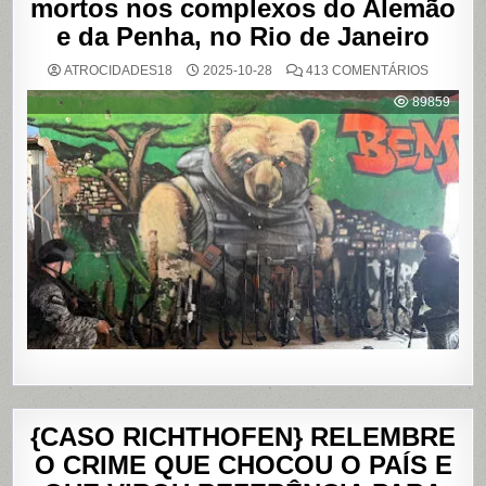
mortos nos complexos do Alemão
e da Penha, no Rio de Janeiro
EM
ATROCIDADES18
2025-10-28
413 COMENTÁRIOS
OPERAÇ
POLICIAL
89859
DEIXA
121
MORTOS
NOS
COMPLE
DO
ALEMÃO
E
DA
PENHA,
NO
RIO
DE
JANEIRO
{CASO RICHTHOFEN} RELEMBRE
O CRIME QUE CHOCOU O PAÍS E