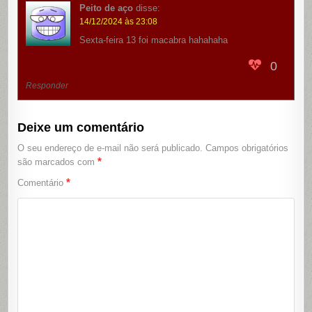
Peito de aço
disse:
14/12/2024 às 23:08
Sexta-feira 13 foi macabra hahahaha
0
Responder
Deixe um comentário
O seu endereço de e-mail não será publicado.
Campos obrigatórios
*
são marcados com
*
Comentário