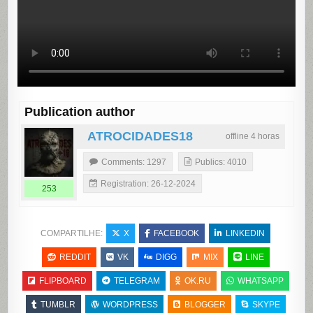
Publication author
ATROCIDADES18
offline 4 horas
Comments: 1297
Publics: 4010
Registration: 26-12-2024
253
COMPARTILHE:
X
FACEBOOK
LINKEDIN
REDDIT
VK
DIGG
MIX
LINE
FLIPBOARD
TELEGRAM
OK.RU
WHATSAPP
TUMBLR
WORDPRESS
BLOGGER
SKYPE