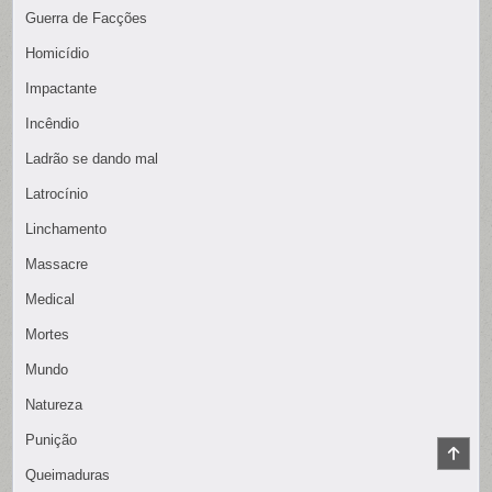
Guerra de Facções
Homicídio
Impactante
Incêndio
Ladrão se dando mal
Latrocínio
Linchamento
Massacre
Medical
Mortes
Mundo
Natureza
Punição
SCR
TO
Queimaduras
TOP