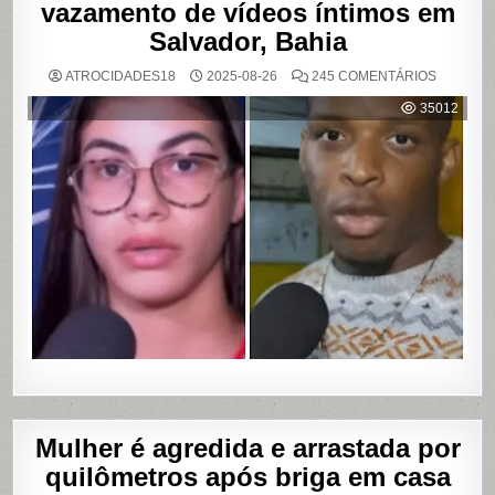
vazamento de vídeos íntimos em
Salvador, Bahia
EM
ATROCIDADES18
2025-08-26
245 COMENTÁRIOS
MULHER
ACUSA
35012
MOTOBO
DE
UBER
DE
CUMPLIC
EM
ASSALTO
COM
VAZAME
DE
VÍDEOS
ÍNTIMOS
EM
SALVADO
BAHIA
Mulher é agredida e arrastada por
quilômetros após briga em casa