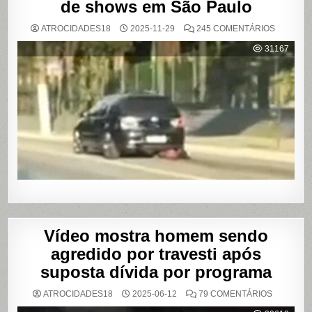
de shows em São Paulo
EM
ATROCIDADES18
2025-11-29
245 COMENTÁRIOS
MULHER
É
31167
AGREDI
E
ARRAST
POR
QUILÔM
APÓS
BRIGA
EM
CASA
DE
SHOWS
EM
SÃO
PAULO
Vídeo mostra homem sendo
agredido por travesti após
suposta dívida por programa
EM
ATROCIDADES18
2025-06-12
79 COMENTÁRIOS
VÍDEO
MOSTRA