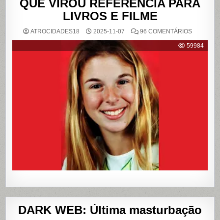
QUE VIROU REFERÊNCIA PARA
LIVROS E FILME
EM
ATROCIDADES18
2025-11-07
96 COMENTÁRIOS
{CASO
RICHTHO
59984
RELEMB
O
CRIME
QUE
CHOCOU
O
PAÍS
E
QUE
VIROU
REFERÊN
PARA
LIVROS
E
FILME
DARK WEB: Última masturbação