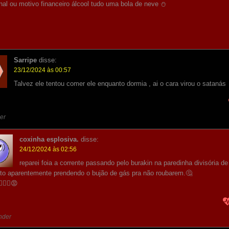
nal ou motivo financeiro álcool tudo uma bola de neve ⛄️
Sarripe
disse:
23/12/2024 às 00:57
Talvez ele tentou comer ele enquanto dormia , ai o cara virou o satanás
er
coxinha esplosiva.
disse:
24/12/2024 às 02:56
reparei foia a corrente passando pelo burakin na paredinha divisória de
to aparentemente prendendo o bujão de gás pra não roubarem.🤔
😵‍💫🧹😡
nder