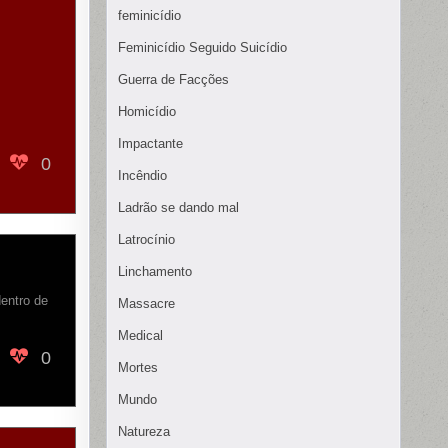
feminicídio
Feminicídio Seguido Suicídio
Guerra de Facções
Homicídio
Impactante
0
Incêndio
Ladrão se dando mal
Latrocínio
Linchamento
entro de
Massacre
Medical
0
Mortes
Mundo
Natureza