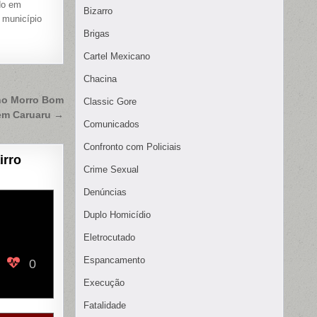
do em
Bizarro
 município
s
Brigas
Cartel Mexicano
Chacina
no Morro Bom
Classic Gore
em Caruaru →
Comunicados
Confronto com Policiais
irro
Crime Sexual
Denúncias
Duplo Homicídio
Eletrocutado
Espancamento
0
Execução
Fatalidade