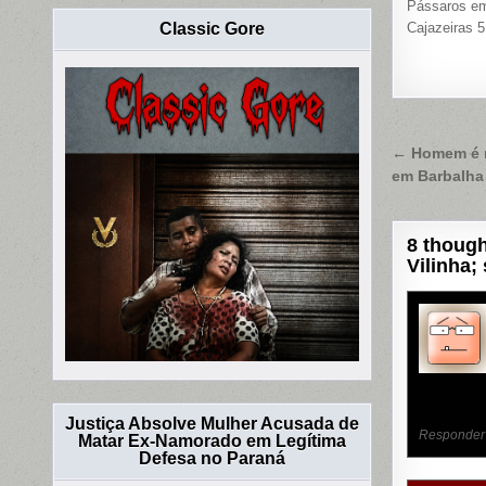
Pássaros e
Classic Gore
Cajazeiras 5
Naveg
← Homem é mo
em Barbalha
de
Post
8 though
Vilinha;
Justiça Absolve Mulher Acusada de
Responder
Matar Ex-Namorado em Legítima
Defesa no Paraná