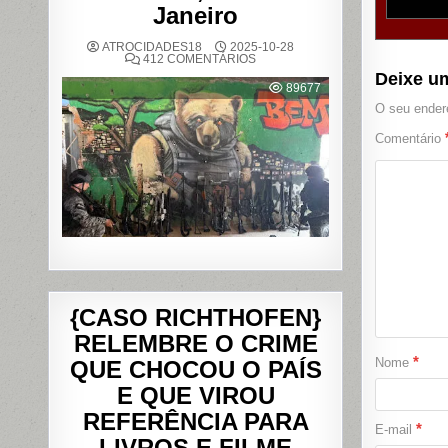
Janeiro
ATROCIDADES18
2025-10-28
EM
412 COMENTÁRIOS
OPERAÇÃO
Deixe u
POLICIAL
89677
DEIXA
121
O seu endere
MORTOS
NOS
Comentário
COMPLEXOS
DO
ALEMÃO
E
DA
PENHA,
NO
RIO
DE
JANEIRO
{CASO RICHTHOFEN}
RELEMBRE O CRIME
*
Nome
QUE CHOCOU O PAÍS
E QUE VIROU
REFERÊNCIA PARA
*
E-mail
LIVROS E FILME