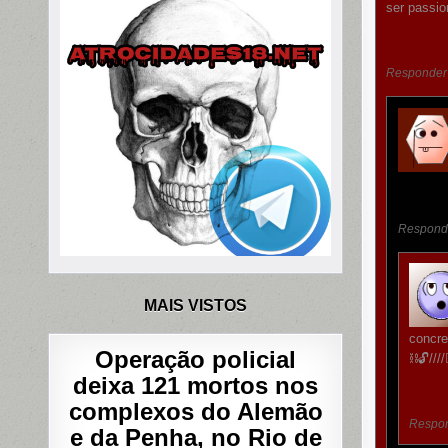
ser passio
Responder
Respond
MAIS VISTOS
concre
Operação policial
⛓️🔓////
deixa 121 mortos nos
complexos do Alemão
Respo
e da Penha, no Rio de