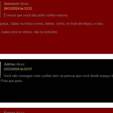
Jumencio
disse:
28/12/2024 às 23:22
É nesse que você não pode confiar mesmo.
ueça, Judas na mesa comeu, bebeu, sorriu, no final ele beijou, e traiu.
e Judas está no íntimo, não no estranho
Jubileu
disse:
23/12/2024 às 03:57
Você não consegue mais confiar nem na pessoa que você divide espaço d
Puta que pariu.
Sarripe
disse: