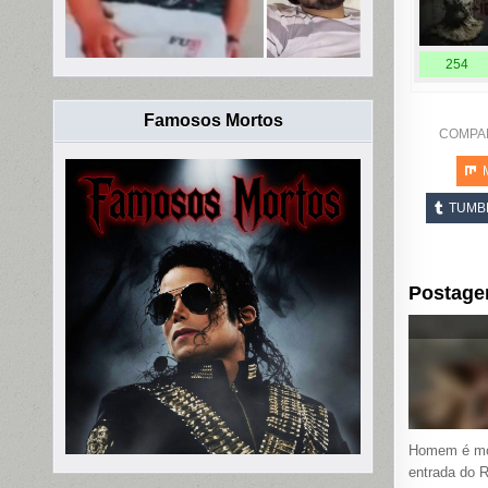
254
Famosos Mortos
COMPA
TUMB
Postage
Homem é mo
entrada do 