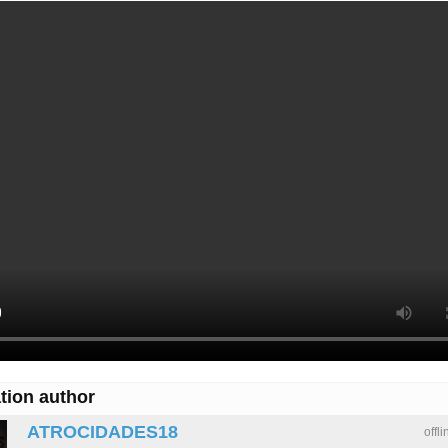
SUSPEITO
É
COLEGA
DE
RESIDÊNC
tion author
ATROCIDADES18
offl