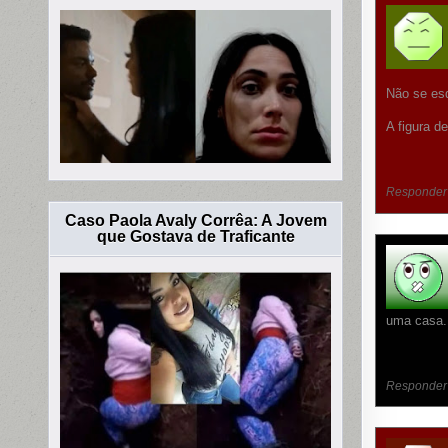
Não se esq
A figura d
Responder
Caso Paola Avaly Corrêa: A Jovem
que Gostava de Traficante
uma casa. 
Responder