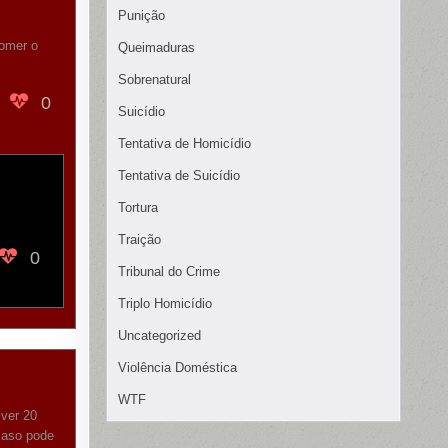
Punição
comer o
Queimaduras
Sobrenatural
0
Suicídio
Tentativa de Homicídio
Tentativa de Suicídio
Tortura
Traição
0
Tribunal do Crime
Triplo Homicídio
Uncategorized
Violência Doméstica
WTF
ver 20
caso pode