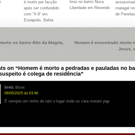
m
tiros no bairro Nova
é morto por facção
assassina
Liberdade em Resende
após ser confundido
matagal no
com “X-9” em
de Panela
Eunápolis, Bahia
ação
rto no bairro Alto da Alegria,
Homem é encontrado morto 
Jesus, 
ts on “
Homem é morto a pedradas e pauladas no ba
 suspeito é colega de residência
”
bretz
disse:
06/05/2025 às 03:46
É sempre um ninho de rato o lugar onde os cara moram pqp