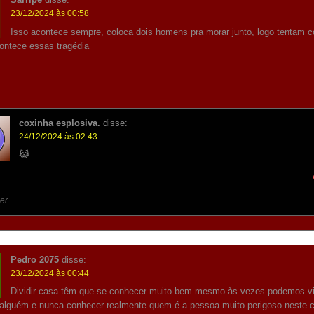
23/12/2024 às 00:58
Isso acontece sempre, coloca dois homens pra morar junto, logo tentam 
contece essas tragédia
coxinha esplosiva.
disse:
24/12/2024 às 02:43
😹
er
Pedro 2075
disse:
23/12/2024 às 00:44
Dividir casa têm que se conhecer muito bem mesmo às vezes podemos vi
alguém e nunca conhecer realmente quem é a pessoa muito perigoso neste 