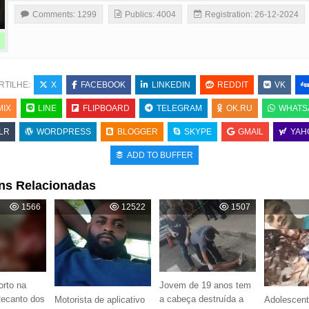
Comments: 1299
Publics: 4004
Registration: 26-12-2024
RTILHE:
X
FACEBOOK
LINKEDIN
REDDIT
VK
MIX
LINE
FLIPBOARD
TELEGRAM
OK.RU
WHATS
LR
WORDPRESS
BLOGGER
SKYPE
GMAIL
YAH
ADD TO BUFFER
ns Relacionadas
1566
12522
1507
rto na
Jovem de 19 anos tem
Recanto dos
a cabeça destruída a
Motorista de aplicativo
Adolescent