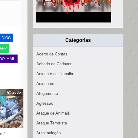
DIGG
Categorias
APP
Acerto de Contas
OO! MAIL
Achado de Cadáver
Acidente de Trabalho
Acidentes
2035
Afogamento
Agressão
Ataque de Animais
Ataque Terrorista
Autoimolação
e é