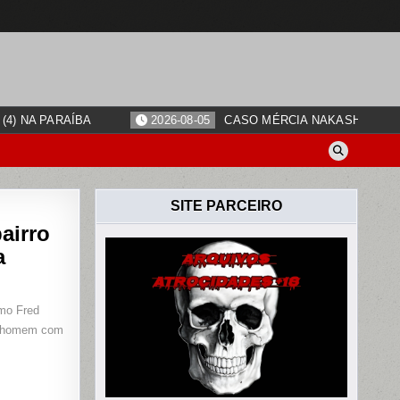
4) NA PARAÍBA
2026-08-05
CASO MÉRCIA NAKASHIMA: O
SITE PARCEIRO
airro
a
omo Fred
 o homem com
S
S