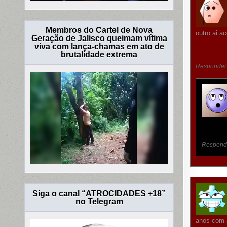
Membros do Cartel de Nova
outro ai a
Geração de Jalisco queimam vítima
viva com lança-chamas em ato de
brutalidade extrema
Responder
Respond
Siga o canal “ATROCIDADES +18”
no Telegram
anos com 