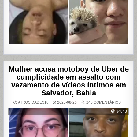
Mulher acusa motoboy de Uber de
cumplicidade em assalto com
vazamento de vídeos íntimos em
Salvador, Bahia
EM
ATROCIDADES18
2025-08-26
245 COMENTÁRIOS
MULHER
ACUSA
34843
MOTOBO
DE
UBER
DE
CUMPLIC
EM
ASSALTO