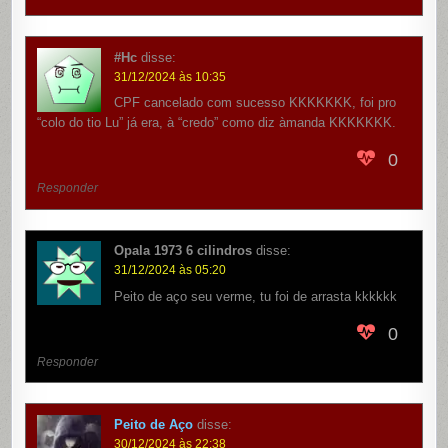
#Hc
disse:
31/12/2024 às 10:35
CPF cancelado com sucesso KKKKKKK, foi pro
“colo do tio Lu” já era, à “credo” como diz àmanda KKKKKKK.
0
Responder
Opala 1973 6 cilindros
disse:
31/12/2024 às 05:20
Peito de aço seu verme, tu foi de arrasta kkkkkk
0
Responder
Peito de Aço
disse:
30/12/2024 às 22:38