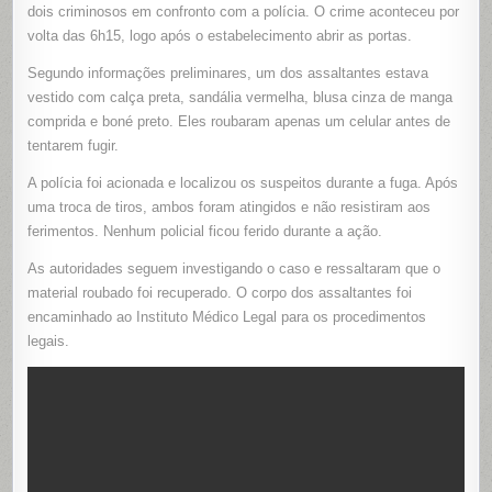
A
dois criminosos em confronto com a polícia. O crime aconteceu por
POLÍCIA
volta das 6h15, logo após o estabelecimento abrir as portas.
APÓS
ROUBO
EM
Segundo informações preliminares, um dos assaltantes estava
PADARIA
NO
vestido com calça preta, sandália vermelha, blusa cinza de manga
PARÁ
comprida e boné preto. Eles roubaram apenas um celular antes de
tentarem fugir.
A polícia foi acionada e localizou os suspeitos durante a fuga. Após
uma troca de tiros, ambos foram atingidos e não resistiram aos
ferimentos. Nenhum policial ficou ferido durante a ação.
As autoridades seguem investigando o caso e ressaltaram que o
material roubado foi recuperado. O corpo dos assaltantes foi
encaminhado ao Instituto Médico Legal para os procedimentos
legais.