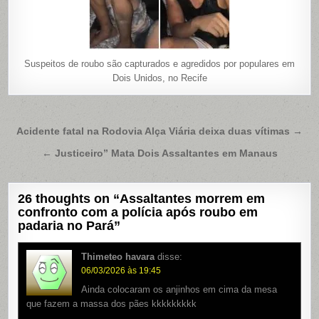
Suspeitos de roubo são capturados e agredidos por populares em
Dois Unidos, no Recife
Navegação
Acidente fatal na Rodovia Alça Viária deixa duas vítimas →
de
← Justiceiro” Mata Dois Assaltantes em Manaus
Post
26 thoughts on “
Assaltantes morrem em
confronto com a polícia após roubo em
padaria no Pará
”
Thimeteo havara
disse:
06/03/2026 às 19:45
Ainda colocaram os anjinhos em cima da mesa
que fazem a massa dos pães kkkkkkkkk