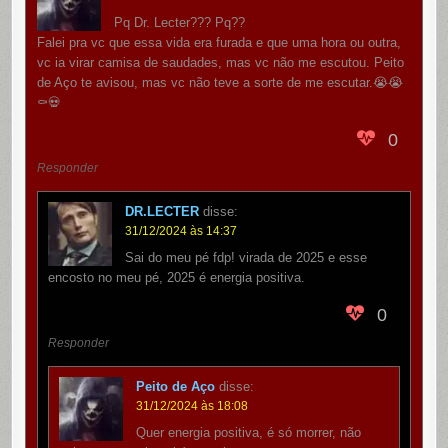
Pq Dr. Lecter??? Pq??
Falei pra vc que essa vida era furada e que uma hora ou outra,
vc ia virar camisa de saudades, mas vc não me escutou. Peito
de Aço te avisou, mas vc não teve a sorte de me escutar.😭😭
⚰️💀
0
Responder
DR.LECTER
disse:
31/12/2024 às 14:37
Sai do meu pé fdp! virada de 2025 e esse
encosto no meu pé, 2025 é energia positiva.
0
Responder
Peito de Aço
disse:
31/12/2024 às 18:08
Quer energia positiva, é só morrer, não