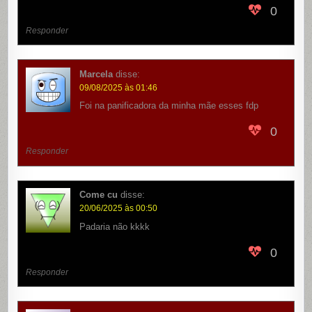
0
Responder
Marcela
disse:
09/08/2025 às 01:46
Foi na panificadora da minha mãe esses fdp
0
Responder
Come cu
disse:
20/06/2025 às 00:50
Padaria não kkkk
0
Responder