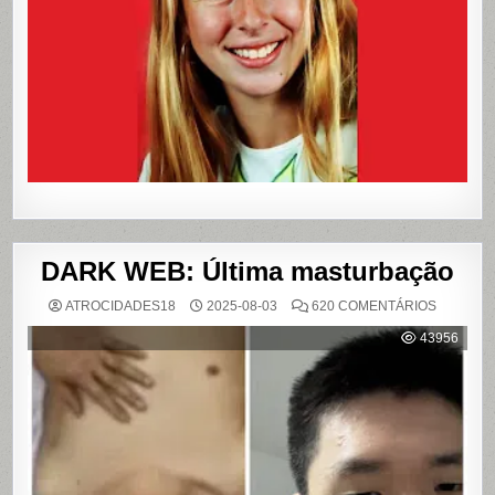
E
QUE
VIROU
REFERÊN
PARA
LIVROS
E
FILME
DARK WEB: Última masturbação
EM
ATROCIDADES18
2025-08-03
620 COMENTÁRIOS
DARK
WEB:
43956
ÚLTIMA
MASTUR