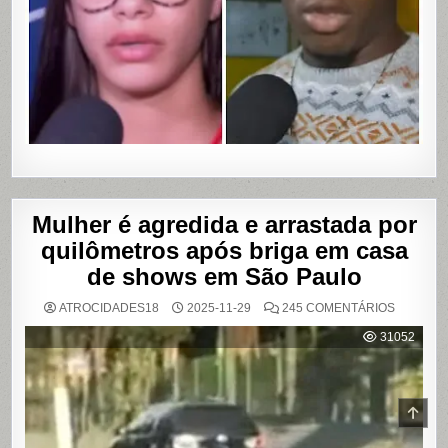
COM
VAZAME
DE
VÍDEOS
ÍNTIMOS
EM
SALVADO
BAHIA
Mulher é agredida e arrastada por
quilômetros após briga em casa
de shows em São Paulo
EM
ATROCIDADES18
2025-11-29
245 COMENTÁRIOS
MULHER
É
31052
AGREDI
E
ARRAST
POR
QUILÔM
APÓS
SCR
BRIGA
TO
EM
CASA
TOP