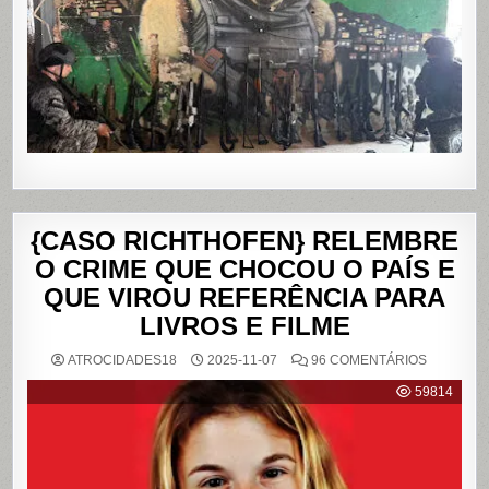
E
DA
PENHA,
NO
RIO
DE
JANEIRO
{CASO RICHTHOFEN} RELEMBRE
O CRIME QUE CHOCOU O PAÍS E
QUE VIROU REFERÊNCIA PARA
LIVROS E FILME
EM
ATROCIDADES18
2025-11-07
96 COMENTÁRIOS
{CASO
RICHTHO
59814
RELEMB
O
CRIME
QUE
CHOCOU
O
PAÍS