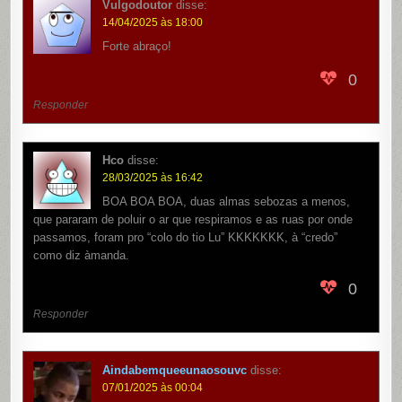
Vulgodoutor
disse:
14/04/2025 às 18:00
Forte abraço!
0
Responder
Hco
disse:
28/03/2025 às 16:42
BOA BOA BOA, duas almas sebozas a menos,
que pararam de poluir o ar que respiramos e as ruas por onde
passamos, foram pro “colo do tio Lu” KKKKKKK, à “credo”
como diz àmanda.
0
Responder
Aindabemqueeunaosouvc
disse:
07/01/2025 às 00:04