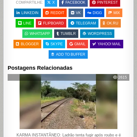
COMPARTILHE:
X
FACEBOOK
PINTEREST
LINKEDIN
REDDIT
VK
DIGG
MIX
LINE
FLIPBOARD
TELEGRAM
OK.RU
WHATSAPP
TUMBLR
WORDPRESS
BLOGGER
SKYPE
GMAIL
YAHOO! MAIL
ADD TO BUFFER
Postagens Relacionadas
2615
KARMA INSTANTÂNEO: Ladrão tenta fugir após roubo e é