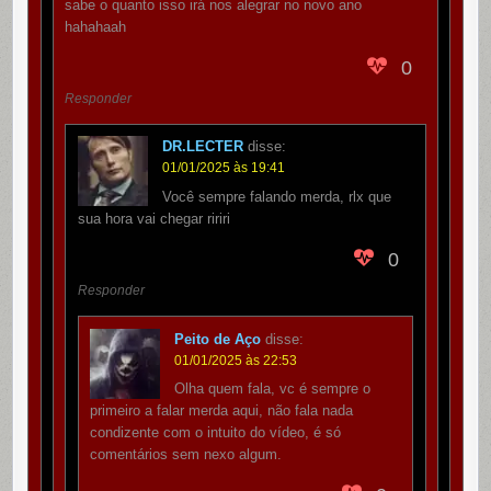
sabe o quanto isso irá nos alegrar no novo ano
hahahaah
0
Responder
DR.LECTER
disse:
01/01/2025 às 19:41
Você sempre falando merda, rlx que
sua hora vai chegar ririri
0
Responder
Peito de Aço
disse:
01/01/2025 às 22:53
Olha quem fala, vc é sempre o
primeiro a falar merda aqui, não fala nada
condizente com o intuito do vídeo, é só
comentários sem nexo algum.