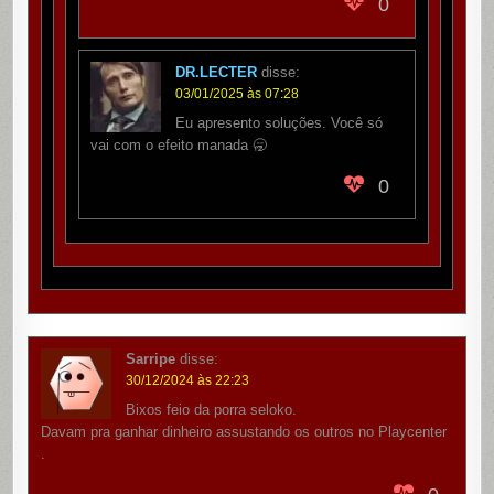
0
DR.LECTER
disse:
03/01/2025 às 07:28
Eu apresento soluções. Você só
vai com o efeito manada 🥱
0
Sarripe
disse:
30/12/2024 às 22:23
Bixos feio da porra seloko.
Davam pra ganhar dinheiro assustando os outros no Playcenter
.