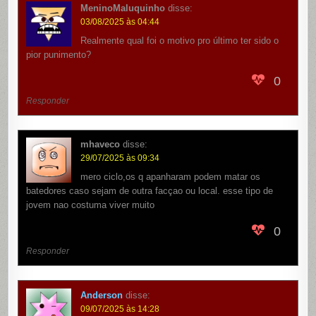
MeninoMaluquinho
disse:
03/08/2025 às 04:44
Realmente qual foi o motivo pro último ter sido o
pior punimento?
0
Responder
mhaveco
disse:
29/07/2025 às 09:34
mero ciclo,os q apanharam podem matar os
batedores caso sejam de outra facçao ou local. esse tipo de
jovem nao costuma viver muito
0
Responder
Anderson
disse:
09/07/2025 às 14:28