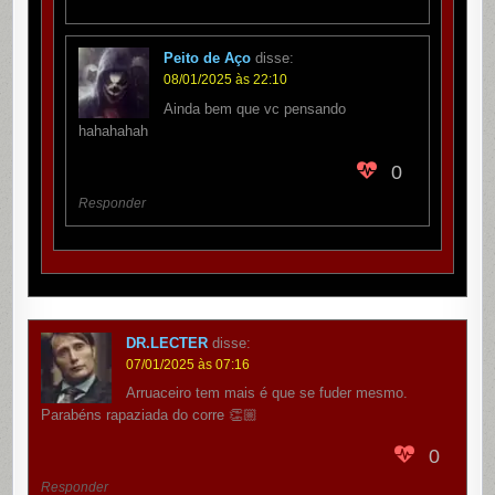
Peito de Aço
disse:
08/01/2025 às 22:10
Ainda bem que vc pensando
hahahahah
0
Responder
DR.LECTER
disse:
07/01/2025 às 07:16
Arruaceiro tem mais é que se fuder mesmo.
Parabéns rapaziada do corre 👏🏼
0
Responder