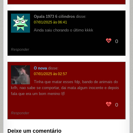
Opala 1973 6 cilindros
disse:
07/01/2025 às 06:41
Ainda saiu chorando o último kkkk
0
Responder
O nova
disse:
07/01/2025 às 02:57
Tinha que matar esses fdp, bando de animais do
krlh, nao sabe se comportar, dai mata algum inocente e depois
fala que era um bom menino 🤣
0
Responder
Deixe um comentário