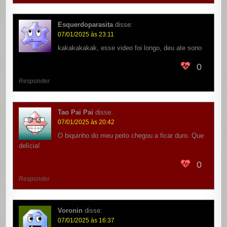
Esquerdoparasita
disse:
07/01/2025 às 23:11
kakakakakak, esse video foi longo, deu ate sono
0
Responder
Tao Pai Pai
disse:
07/01/2025 às 20:42
O biquinho do meu peito chegou a ficar duro. Que
delícia!
0
Responder
Voronin
disse:
07/01/2025 às 16:37