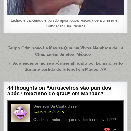
Ladrão é capturado e punido após roubar escada de alumínio em
Mandacaru, na Paraíba
Navegação
Grupo Criminoso La Mayiza Queima Vivos Membros de La
Chapiza em Sinaloa, México →
de
Post
← Adolescente morre após ser atingido por bola no peito
durante partida de futebol em Maués, AM
44 thoughts on “
Arruaceiros são punidos
após “rolezinho do grau” em Manaus
”
Deivison Da Costa
disse:
24/06/2026 às 21:51
O administrador por que o vídeo foi removido???
0