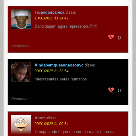
Tropadoscareca
disse:
10/01/2025 às 14:42
Bandidagem agora representou👌👏
0
Responder
Aindabemqueeunaosouvc
disse:
09/01/2025 às 23:54
Interessantes seres humanos
0
Responder
Anom
disse:
09/01/2025 às 00:54
O engraçado é que o nome da rua aí é rua da