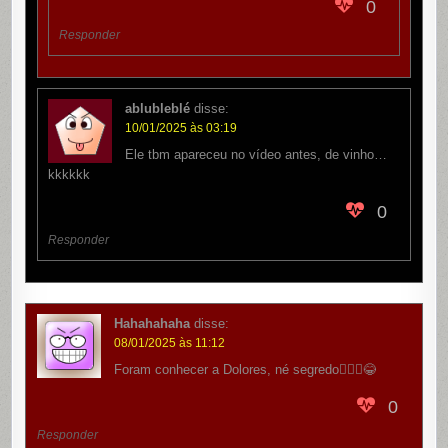
0
Responder
ablubleblé
disse:
10/01/2025 às 03:19
Ele tbm apareceu no vídeo antes, de vinho…
kkkkkk
0
Responder
Hahahahaha
disse:
08/01/2025 às 11:12
Foram conhecer a Dolores, né segredo🙅🏻‍♂️😂
0
Responder