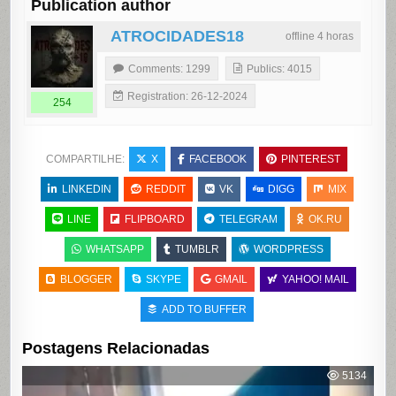
Publication author
ATROCIDADES18
offline 4 horas
Comments: 1299
Publics: 4015
Registration: 26-12-2024
254
COMPARTILHE:
X
FACEBOOK
PINTEREST
LINKEDIN
REDDIT
VK
DIGG
MIX
LINE
FLIPBOARD
TELEGRAM
OK.RU
WHATSAPP
TUMBLR
WORDPRESS
BLOGGER
SKYPE
GMAIL
YAHOO! MAIL
ADD TO BUFFER
Postagens Relacionadas
5134