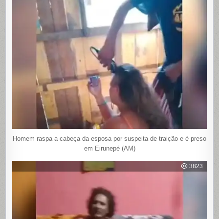
Homem raspa a cabeça da esposa por suspeita de traição e é preso
em Eirunepé (AM)
3823