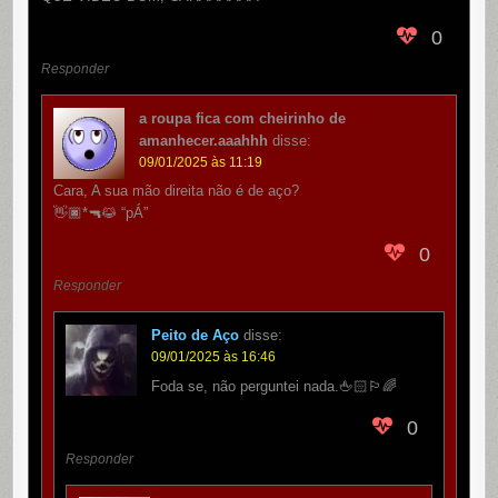
0
Responder
a roupa fica com cheirinho de
amanhecer.aaahhh
disse:
09/01/2025 às 11:19
Cara, A sua mão direita não é de aço?
👋🏿*🔫😹 “pÁ”
0
Responder
Peito de Aço
disse:
09/01/2025 às 16:46
Foda se, não perguntei nada.🖕🏻🏳️‍🌈
0
Responder