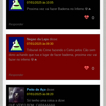
07/01/2025 às 10:05
Proxima vez vai fazer Baderna no Inferno 💀🔥
0
Responder
Negao da Lapa
disse:
07/01/2025 às 09:30
Tribunal do Crime fazendo o Certo pelos Cão sem
dono achando que rua e lugar de fazer baderna, proxima vez vai
fazer no inferno 💀🔥
0
Responder
Peito de Aço
disse:
07/01/2025 às 08:20
Só tenho uma coisa a dizer.
QUE VÍDEO BOM, CARAAAAAA