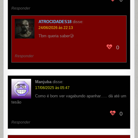
Responder
ATROCIDADES18
disse:
24/06/2026 às 22:13
Tbm queria saber🥲
0
Responder
Manjuba
disse:
17/08/2025 às 05:47
Como é bom ver vagabundo apanhar….. dá até um
tesão
0
Responder