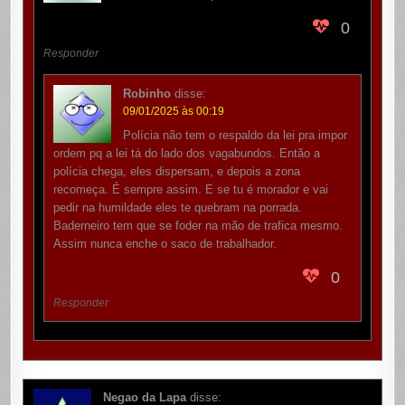
0
Responder
Robinho
disse:
09/01/2025 às 00:19
Polícia não tem o respaldo da lei pra impor
ordem pq a lei tá do lado dos vagabundos. Então a
polícia chega, eles dispersam, e depois a zona
recomeça. É sempre assim. E se tu é morador e vai
pedir na humildade eles te quebram na porrada.
Baderneiro tem que se foder na mão de trafica mesmo.
Assim nunca enche o saco de trabalhador.
0
Responder
Negao da Lapa
disse: