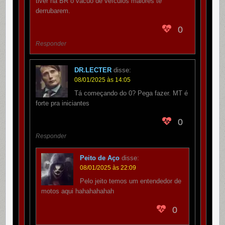
tiver na BR o vácuo de veículos maiores te
derrubarem.
0
Responder
DR.LECTER
disse:
08/01/2025 às 14:05
Tá começando do 0? Pega fazer. MT é
forte pra iniciantes
0
Responder
Peito de Aço
disse:
08/01/2025 às 22:09
Pelo jeito temos um entendedor de
motos aqui hahahahahah
0