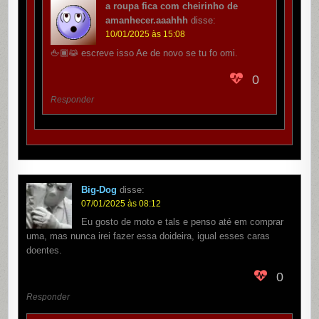
a roupa fica com cheirinho de
amanhecer.aaahhh
disse:
10/01/2025 às 15:08
🖕🏾😹 escreve isso Ae de novo se tu fo omi.
0
Responder
Big-Dog
disse:
07/01/2025 às 08:12
Eu gosto de moto e tals e penso até em comprar
uma, mas nunca irei fazer essa doideira, igual esses caras
doentes.
0
Responder