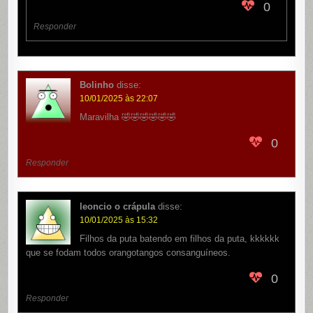
0
Responder
Bolinho
disse:
10/01/2025 às 22:07
Maravilha 🤣🤣🤣🤣🤣🤣
0
Responder
leoncio o crápula
disse:
10/01/2025 às 15:32
Filhos da puta batendo em filhos da puta, kkkkkk
que se fodam todos orangotangos consanguíneos.
0
Responder