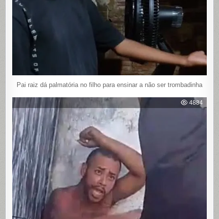
Pai raiz dá palmatória no filho para ensinar a não ser trombadinha
4884