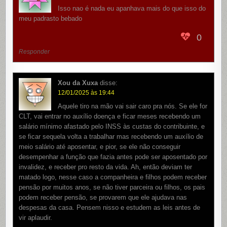
Isso nao é nada eu apanhava mais do que isso do
meu padrasto bebado
0
Responder
Xou da Xuxa
disse:
12/01/2025 às 19:44
Aquele tiro na mão vai sair caro pra nós. Se ele for
CLT, vai entrar no auxílio doença e ficar meses recebendo um
salário mínimo afastado pelo INSS às custas do contribuinte, e
se ficar sequela volta a trabalhar mas recebendo um auxílio de
meio salário até aposentar, e pior, se ele não conseguir
desempenhar a função que fazia antes pode ser aposentado por
invalidez, e receber pro resto da vida. Ah, então deviam ter
matado logo, nesse caso a companheira e filhos podem receber
pensão por muitos anos, se não tiver parceira ou filhos, os pais
podem receber pensão, se provarem que ele ajudava nas
despesas da casa. Pensem nisso e estudem as leis antes de
vir aplaudir.