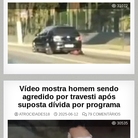
MULHER
É
31072
AGREDI
E
ARRAST
POR
QUILÔM
APÓS
BRIGA
EM
CASA
DE
SHOWS
EM
SÃO
PAULO
Vídeo mostra homem sendo
agredido por travesti após
suposta dívida por programa
EM
ATROCIDADES18
2025-06-12
79 COMENTÁRIOS
VÍDEO
MOSTRA
30535
HOMEM
SENDO
AGREDID
POR