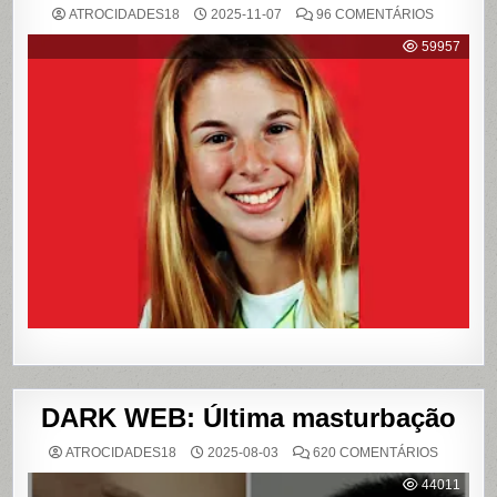
EM
ATROCIDADES18
2025-11-07
96 COMENTÁRIOS
{CASO
RICHTHO
59957
RELEMB
O
CRIME
QUE
CHOCOU
O
PAÍS
E
QUE
VIROU
REFERÊN
PARA
LIVROS
E
FILME
DARK WEB: Última masturbação
EM
ATROCIDADES18
2025-08-03
620 COMENTÁRIOS
DARK
WEB:
44011
ÚLTIMA