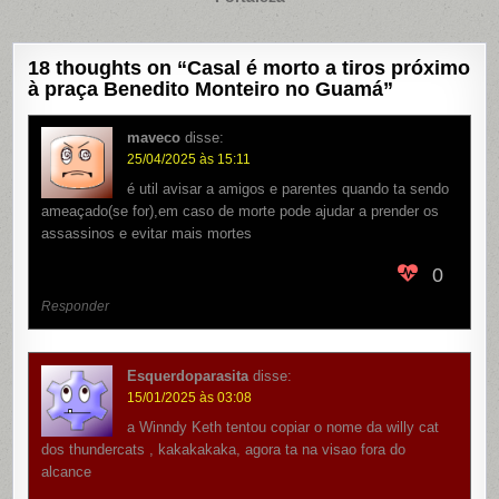
18 thoughts on “
Casal é morto a tiros próximo
à praça Benedito Monteiro no Guamá
”
maveco
disse:
25/04/2025 às 15:11
é util avisar a amigos e parentes quando ta sendo
ameaçado(se for),em caso de morte pode ajudar a prender os
assassinos e evitar mais mortes
0
Responder
Esquerdoparasita
disse:
15/01/2025 às 03:08
a Winndy Keth tentou copiar o nome da willy cat
dos thundercats , kakakakaka, agora ta na visao fora do
alcance