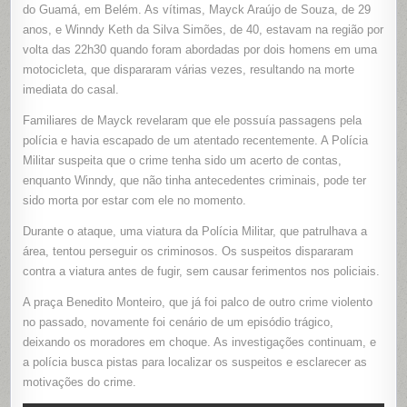
PRÓXIMO
do Guamá, em Belém. As vítimas, Mayck Araújo de Souza, de 29
À
anos, e Winndy Keth da Silva Simões, de 40, estavam na região por
PRAÇA
BENEDIT
volta das 22h30 quando foram abordadas por dois homens em uma
MONTEIR
NO
motocicleta, que dispararam várias vezes, resultando na morte
GUAMÁ
imediata do casal.
Familiares de Mayck revelaram que ele possuía passagens pela
polícia e havia escapado de um atentado recentemente. A Polícia
Militar suspeita que o crime tenha sido um acerto de contas,
enquanto Winndy, que não tinha antecedentes criminais, pode ter
sido morta por estar com ele no momento.
Durante o ataque, uma viatura da Polícia Militar, que patrulhava a
área, tentou perseguir os criminosos. Os suspeitos dispararam
contra a viatura antes de fugir, sem causar ferimentos nos policiais.
A praça Benedito Monteiro, que já foi palco de outro crime violento
no passado, novamente foi cenário de um episódio trágico,
deixando os moradores em choque. As investigações continuam, e
a polícia busca pistas para localizar os suspeitos e esclarecer as
motivações do crime.