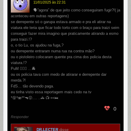
11/01/2025 às 22:31
🗣”agora” de que jeito como conseguiram fugir?!( ja
aconteceu em outras reportagens)
se derrepente só o garupa estava armado e pra eli atirar na
viatura ele teria que ficar todo torto com o braço para traizi seim
conseguir fazer mira imagino que praticamente atirando a esmo
para traizi.!?
o, o tio Lu, os ajudou na fuga,?
ou derrepente entraram numa rua na contra mão?
ou o pistoleiro colocaram quente pra cima dos policia desta
viatura.!?
PuM 👌🏾😹 …🚔
ou os policia tava com medo de atirarar e derrepente dar
merda.?!
FdS… tão devendo paga.
eu tinha visto essa reportagem mais cedo na tv
*😵*🫨**🔫😡…. ..🚓 📺 👀🛌
0
Responder
DR.LECTER
disse: