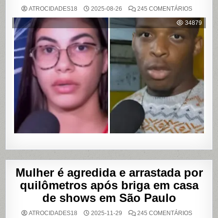
EM
ATROCIDADES18
2025-08-26
245 COMENTÁRIOS
MULHER
ACUSA
34879
MOTOBO
DE
UBER
DE
CUMPLIC
EM
ASSALTO
COM
VAZAME
DE
VÍDEOS
ÍNTIMOS
EM
SALVADO
BAHIA
Mulher é agredida e arrastada por
quilômetros após briga em casa
de shows em São Paulo
EM
ATROCIDADES18
2025-11-29
245 COMENTÁRIOS