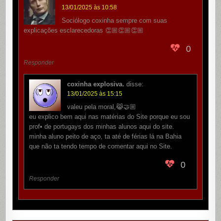
13/01/2025 às 10:58
Sociólogo coxinha sempre com suas
explicações esclarecedoras 👏🏼👏🏼👏🏼
0
Responder
coxinha explosiva.
disse:
13/01/2025 às 15:15
valeu pela moral,😹🤝🏼
eu explico bem aqui nas matérias do Site porque eu sou
prof• de portugays dos minhas alunos aqui do site.
minha aluno peito de aço, ta até de férias lá na Bahia
que não ta tendo tempo de comentar aqui no Site.
0
Responder