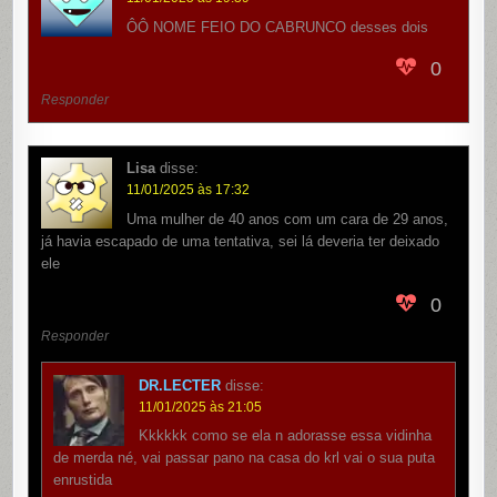
ÔÔ NOME FEIO DO CABRUNCO desses dois
0
Responder
Lisa
disse:
11/01/2025 às 17:32
Uma mulher de 40 anos com um cara de 29 anos,
já havia escapado de uma tentativa, sei lá deveria ter deixado
ele
0
Responder
DR.LECTER
disse:
11/01/2025 às 21:05
Kkkkkk como se ela n adorasse essa vidinha
de merda né, vai passar pano na casa do krl vai o sua puta
enrustida