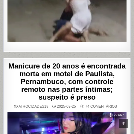
TRAVESTI
APÓS
SUPOSTA
DÍVIDA
POR
PROGRA
Manicure de 20 anos é encontrada
morta em motel de Paulista,
Pernambuco, com controle
remoto nas partes íntimas;
suspeito é preso
EM
ATROCIDADES18
2025-09-25
74 COMENTÁRIOS
MANICUR
DE
27467
20
ANOS
SCR
É
TO
ENCONT
MORTA
TOP