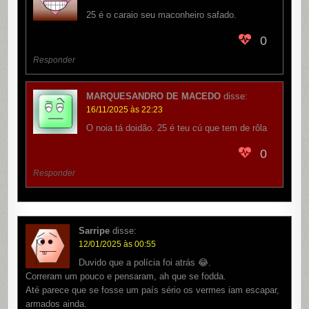
25 é o caraio seu maconheiro safado.
0
Responder
MARQUESANDRO DE MACEDO
disse:
16/11/2025 às 22:23
O noia tá doidão. 25 é teu cú que tem de rôla
0
Responder
Sarripe
disse:
12/01/2025 às 00:55
Duvido que a polícia foi atrás 😂.
Correram um pouco e pensaram, ah que se fodda.
Até parece que se fosse um país sério os vermes iam escapar,
armados ainda.