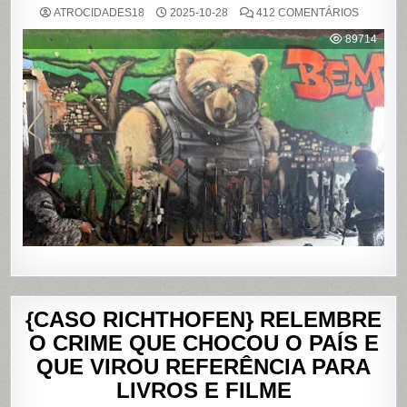
EM
ATROCIDADES18
2025-10-28
412 COMENTÁRIOS
OPERAÇ
POLICIAL
89714
DEIXA
121
MORTOS
NOS
COMPLE
DO
ALEMÃO
E
DA
PENHA,
NO
RIO
DE
JANEIRO
{CASO RICHTHOFEN} RELEMBRE
O CRIME QUE CHOCOU O PAÍS E
QUE VIROU REFERÊNCIA PARA
LIVROS E FILME