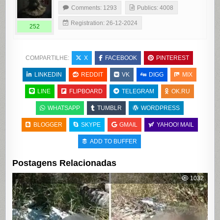
Comments: 1293
Publics: 4008
Registration: 26-12-2024
252
COMPARTILHE:
X
FACEBOOK
PINTEREST
LINKEDIN
REDDIT
VK
DIGG
MIX
LINE
FLIPBOARD
TELEGRAM
OK.RU
WHATSAPP
TUMBLR
WORDPRESS
BLOGGER
SKYPE
GMAIL
YAHOO! MAIL
ADD TO BUFFER
Postagens Relacionadas
1032