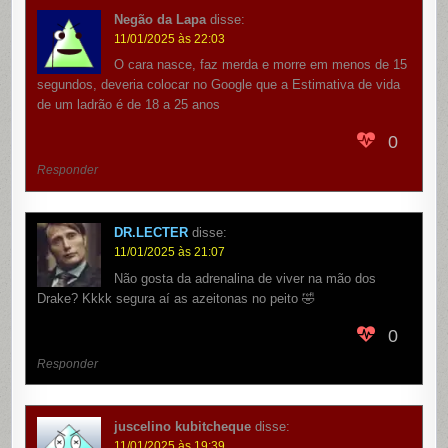
Negão da Lapa
disse:
11/01/2025 às 22:03
O cara nasce, faz merda e morre em menos de 15
segundos, deveria colocar no Google que a Estimativa de vida
de um ladrão é de 18 a 25 anos
0
Responder
DR.LECTER
disse:
11/01/2025 às 21:07
Não gosta da adrenalina de viver na mão dos
Drake? Kkkk segura aí as azeitonas no peito 🤣
0
Responder
juscelino kubitcheque
disse:
11/01/2025 às 19:39