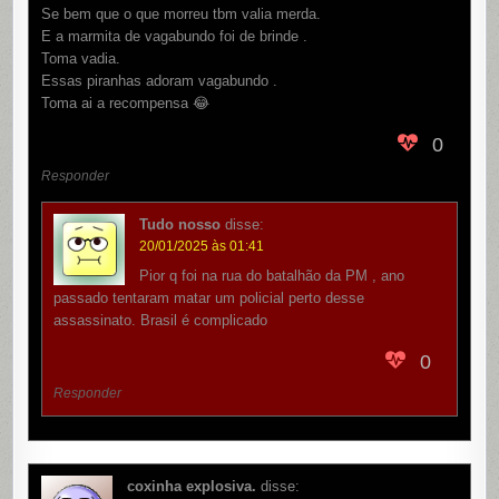
Se bem que o que morreu tbm valia merda.
E a marmita de vagabundo foi de brinde .
Toma vadia.
Essas piranhas adoram vagabundo .
Toma ai a recompensa 😂
0
Responder
Tudo nosso
disse:
20/01/2025 às 01:41
Pior q foi na rua do batalhão da PM , ano
passado tentaram matar um policial perto desse
assassinato. Brasil é complicado
0
Responder
coxinha explosiva.
disse: