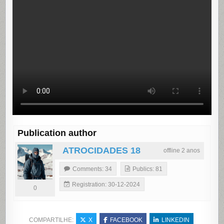
Publication author
ATROCIDADES 18
offline 2 anos
Comments: 34
Publics: 81
Registration: 30-12-2024
0
COMPARTILHE:
X
FACEBOOK
LINKEDIN