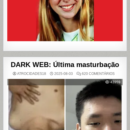
VIROU
REFERÊN
PARA
LIVROS
E
FILME
DARK WEB: Última masturbação
EM
ATROCIDADES18
2025-08-03
620 COMENTÁRIOS
DARK
WEB:
43959
ÚLTIMA
MASTUR