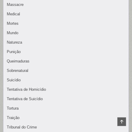
Massacre
Medical
Mortes
Mundo
Natureza
Punição
Queimaduras
Sobrenatural
Suicídio
Tentativa de Homicídio
Tentativa de Suicídio
Tortura
Traição
SCR
TO
Tribunal do Crime
TOP