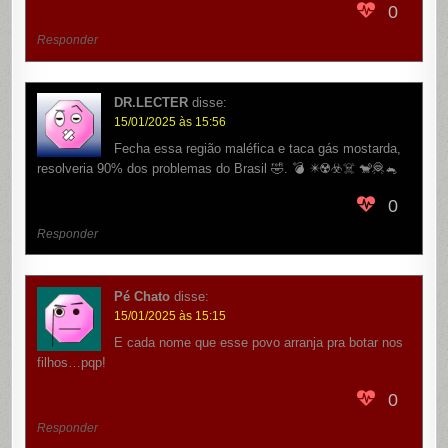
0
Responder
DR.LECTER
disse:
15/01/2025 às 15:56
Fecha essa região maléfica e taca gás mostarda,
resolveria 90% dos problemas do Brasil 🤣. 💣 ✴️☢️☣️☠️ 🐒🦧🐁
0
Responder
Pé Chato
disse:
15/01/2025 às 15:15
E cada nome que esse povo arranja pra botar nos
filhos…pqp!
0
Responder