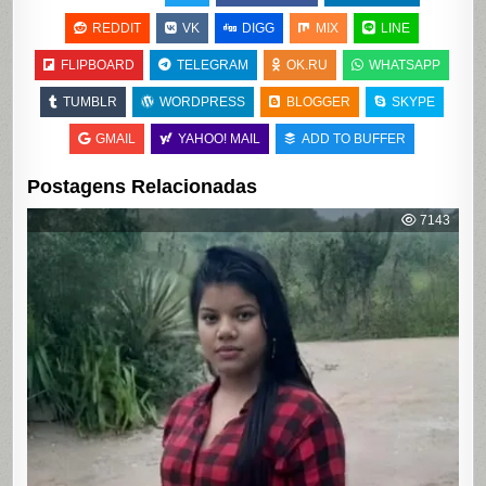
REDDIT
VK
DIGG
MIX
LINE
FLIPBOARD
TELEGRAM
OK.RU
WHATSAPP
TUMBLR
WORDPRESS
BLOGGER
SKYPE
GMAIL
YAHOO! MAIL
ADD TO BUFFER
Postagens Relacionadas
7143