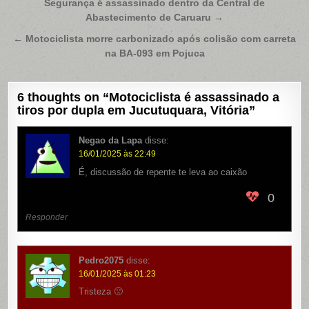
Navegação
Segurança é assassinado dentro da Central de
Abastecimento de Caruaru →
de
Post
← Motociclista morre carbonizado após colisão com carreta
na BA-093 em Pojuca
6 thoughts on “
Motociclista é assassinado a
tiros por dupla em Jucutuquara, Vitória
”
Negao da Lapa
disse:
16/01/2025 às 22:49
É, discussão de repente te leva ao caixão
0
Responder
Pedro2075
disse:
16/01/2025 às 01:23
Tristeza 🙁