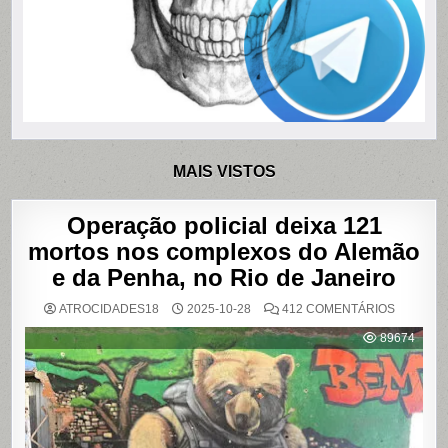
MAIS VISTOS
Operação policial deixa 121
mortos nos complexos do Alemão
e da Penha, no Rio de Janeiro
EM
ATROCIDADES18
2025-10-28
412 COMENTÁRIOS
OPERAÇ
POLICIAL
89674
DEIXA
121
MORTOS
NOS
COMPLE
DO
ALEMÃO
E
DA