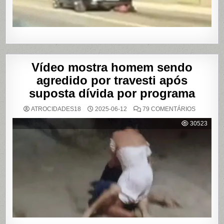
EM
SÃO
PAULO
Vídeo mostra homem sendo
agredido por travesti após
suposta dívida por programa
EM
ATROCIDADES18
2025-06-12
79 COMENTÁRIOS
VÍDEO
MOSTRA
30523
HOMEM
SENDO
AGREDID
POR
TRAVESTI
APÓS
SUPOSTA
DÍVIDA
POR
PROGRA