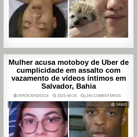
Mulher acusa motoboy de Uber de
cumplicidade em assalto com
vazamento de vídeos íntimos em
Salvador, Bahia
EM
ATROCIDADES18
2025-08-26
245 COMENTÁRIOS
MULHER
ACUSA
34845
MOTOBO
DE
UBER
DE
CUMPLIC
EM
ASSALTO
COM
VAZAME