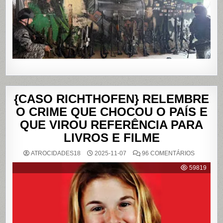
PENHA,
NO
RIO
DE
JANEIRO
{CASO RICHTHOFEN} RELEMBRE
O CRIME QUE CHOCOU O PAÍS E
QUE VIROU REFERÊNCIA PARA
LIVROS E FILME
EM
ATROCIDADES18
2025-11-07
96 COMENTÁRIOS
{CASO
RICHTHO
59819
RELEMB
O
CRIME
QUE
CHOCOU
O
PAÍS
E
QUE