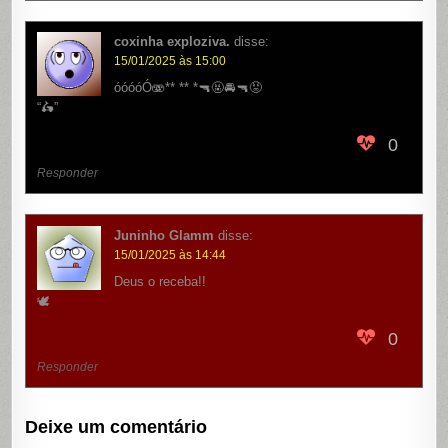
coxinha exploziva.
disse:
15/01/2025 às 15:00
óóóóÓ🫨** ** *🔫🤬🚘🔫😡
“🛵”
0
Responder
Juninho Glamm
disse:
15/01/2025 às 14:44
Deus o receba!!
🕊️
0
Responder
Deixe um comentário