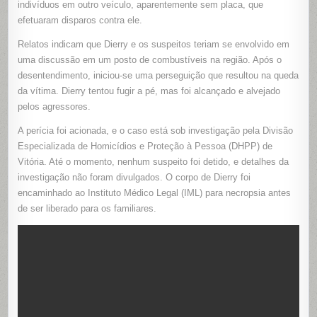
indivíduos em outro veículo, aparentemente sem placa, que
EM
JUCUTUQ
efetuaram disparos contra ele.
VITÓRIA
Relatos indicam que Dierry e os suspeitos teriam se envolvido em
uma discussão em um posto de combustíveis na região. Após o
desentendimento, iniciou-se uma perseguição que resultou na queda
da vítima. Dierry tentou fugir a pé, mas foi alcançado e alvejado
pelos agressores.
A perícia foi acionada, e o caso está sob investigação pela Divisão
Especializada de Homicídios e Proteção à Pessoa (DHPP) de
Vitória. Até o momento, nenhum suspeito foi detido, e detalhes da
investigação não foram divulgados. O corpo de Dierry foi
encaminhado ao Instituto Médico Legal (IML) para necropsia antes
de ser liberado para os familiares.