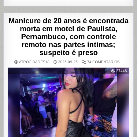
Manicure de 20 anos é encontrada
morta em motel de Paulista,
Pernambuco, com controle
remoto nas partes íntimas;
suspeito é preso
EM
ATROCIDADES18
2025-09-25
74 COMENTÁRIOS
MANICUR
DE
27446
20
ANOS
É
ENCONT
MORTA
EM
MOTEL
DE
PAULISTA
PERNAMB
COM
CONTRO
REMOTO
NAS
PARTES
ÍNTIMAS;
SUSPEIT
É