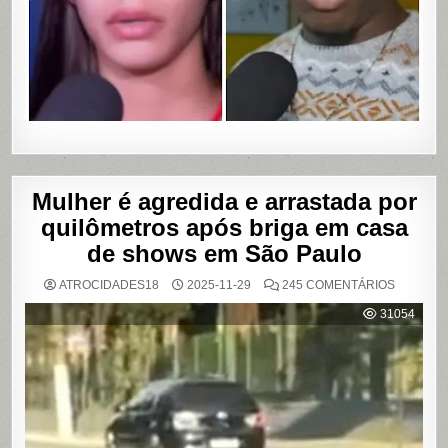
DE
VÍDEOS
ÍNTIMOS
EM
SALVADO
BAHIA
Mulher é agredida e arrastada por
quilômetros após briga em casa
de shows em São Paulo
EM
ATROCIDADES18
2025-11-29
245 COMENTÁRIOS
MULHER
É
31054
AGREDI
E
ARRAST
POR
QUILÔM
APÓS
BRIGA
EM
CASA
DE
SHOWS